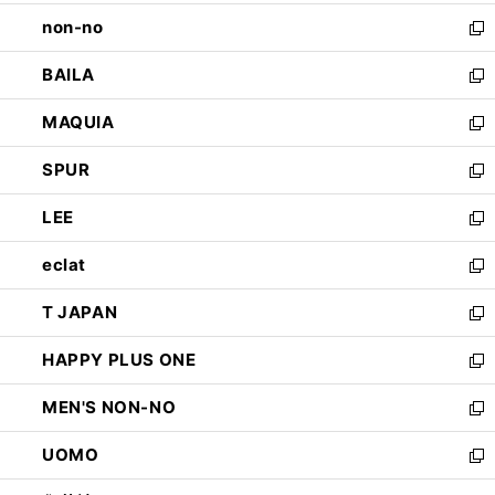
開
ウ
し
non-no
く
で
い
新
開
ウ
し
BAILA
く
ィ
い
新
ン
ウ
し
MAQUIA
ド
ィ
い
新
ウ
ン
ウ
し
SPUR
で
ド
ィ
い
新
開
ウ
ン
ウ
し
LEE
く
で
ド
ィ
い
新
開
ウ
ン
ウ
し
eclat
く
で
ド
ィ
い
新
開
ウ
ン
ウ
し
T JAPAN
く
で
ド
ィ
い
新
開
ウ
ン
ウ
し
HAPPY PLUS ONE
く
で
ド
ィ
い
新
開
ウ
ン
ウ
し
MEN'S NON-NO
く
で
ド
ィ
い
新
開
ウ
ン
ウ
し
UOMO
く
で
ド
ィ
い
新
開
ウ
ン
ウ
し