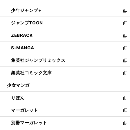
開
ウ
ン
ウ
し
少年ジャンプ+
く
で
ド
ィ
い
新
開
ウ
ン
ウ
し
ジャンプTOON
く
で
ド
ィ
い
新
開
ウ
ン
ウ
し
ZEBRACK
く
で
ド
ィ
い
新
開
ウ
ン
ウ
し
S-MANGA
く
で
ド
ィ
い
新
開
ウ
ン
ウ
し
集英社ジャンプリミックス
く
で
ド
ィ
い
新
開
ウ
ン
ウ
し
集英社コミック文庫
く
で
ド
ィ
い
新
開
ウ
ン
ウ
し
少女マンガ
く
で
ド
ィ
い
開
ウ
ン
ウ
りぼん
く
で
ド
ィ
新
開
ウ
ン
し
マーガレット
く
で
ド
い
新
開
ウ
ウ
し
別冊マーガレット
く
で
ィ
い
新
開
ン
ウ