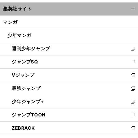
ウ
集英社サイト
ィ
開
ン
く/
マンガ
ド
閉
ウ
じ
少年マンガ
で
る
開
週刊少年ジャンプ
く
新
し
ジャンプSQ
い
新
ウ
し
Vジャンプ
ィ
い
新
ン
ウ
し
最強ジャンプ
ド
ィ
い
新
ウ
ン
ウ
し
少年ジャンプ+
で
ド
ィ
い
新
開
ウ
ン
ウ
し
ジャンプTOON
く
で
ド
ィ
い
新
開
ウ
ン
ウ
し
ZEBRACK
く
で
ド
ィ
い
新
開
ウ
ン
ウ
し