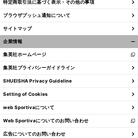
特定商取引法に基づく表示・その他の事項
ブラウザプッシュ通知について
サイトマップ
企業情報
開
く/
集英社ホームページ
新
閉
し
じ
集英社プライバシーガイドライン
い
る
ウ
SHUEISHA Privacy Guideline
ィ
ン
Setting of Cookies
ド
ウ
web Sportivaについて
で
開
Web Sportivaについてのお問い合わせ
く
新
し
広告についてのお問い合わせ
い