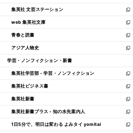
開
ウ
し
集英社 文芸ステーション
く
ィ
い
新
ン
ウ
し
web 集英社文庫
ド
ィ
い
新
ウ
ン
ウ
し
青春と読書
で
ド
ィ
い
新
開
ウ
ン
ウ
し
アジア人物史
く
で
ド
ィ
い
新
開
ウ
ン
ウ
し
学芸・ノンフィクション・新書
く
で
ド
ィ
い
開
ウ
ン
ウ
集英社学芸部 - 学芸・ノンフィクション
く
で
ド
ィ
新
開
ウ
ン
し
集英社ビジネス書
く
で
ド
い
新
開
ウ
ウ
し
集英社新書
く
で
ィ
い
新
開
ン
ウ
し
集英社新書プラス - 知の水先案内人
く
ド
ィ
い
新
ウ
ン
ウ
し
1日5分で、明日は変わる よみタイ yomitai
で
ド
ィ
い
新
開
ウ
ン
ウ
し