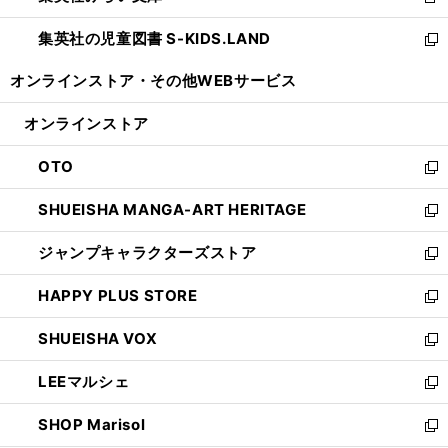
新
開
ウ
ン
し
集英社の児童図書 S-KIDS.LAND
く
で
ド
い
新
開
ウ
ウ
し
オンラインストア・
その他WEBサービス
く
で
ィ
い
開
ン
ウ
オンラインストア
く
ド
ィ
ウ
ン
OTO
で
ド
新
開
ウ
し
SHUEISHA MANGA-ART HERITAGE
く
で
い
新
開
ウ
し
ジャンプキャラクターズストア
く
ィ
い
新
ン
ウ
し
HAPPY PLUS STORE
ド
ィ
い
新
ウ
ン
ウ
し
SHUEISHA VOX
で
ド
ィ
い
新
開
ウ
ン
ウ
し
LEEマルシェ
く
で
ド
ィ
い
新
開
ウ
ン
ウ
し
SHOP Marisol
く
で
ド
ィ
い
新
開
ウ