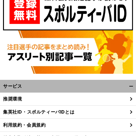
サービス
開
く/
推奨環境
閉
じ
集英社ID・スポルティーバIDとは
る
利用規約・会員規約