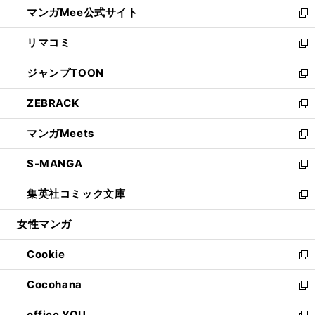
し
マンガMee公式サイト
く
ド
ィ
い
新
ウ
ン
ウ
し
リマコミ
で
ド
ィ
い
新
開
ウ
ン
ウ
し
ジャンプTOON
く
で
ド
ィ
い
新
開
ウ
ン
ウ
し
ZEBRACK
く
で
ド
ィ
い
新
開
ウ
ン
ウ
し
マンガMeets
く
で
ド
ィ
い
新
開
ウ
ン
ウ
し
S-MANGA
く
で
ド
ィ
い
新
開
ウ
ン
ウ
し
集英社コミック文庫
く
で
ド
ィ
い
新
開
ウ
ン
ウ
し
女性マンガ
く
で
ド
ィ
い
開
ウ
ン
ウ
Cookie
く
で
ド
ィ
新
開
ウ
ン
し
Cocohana
く
で
ド
い
新
開
ウ
ウ
し
office YOU
く