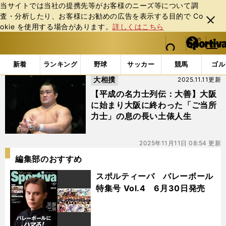
当サイトでは当社の提携先等がお客様のニーズ等について調
査・分析したり、お客様にお勧めの広告を表⽰する⽬的で Co
閉じ
okie を使⽤する場合があります。
詳しくはこちら
る
マイペ
web Sportiva (webスポルティーバ)
検索
メニュ
we
ー
「#二所ノ関部屋」の最新ニュース・ 情報
b
ジ
新着
ランキング
野球
サッカー
競馬
ゴル
ス
大相撲
2025.11.11更新
ポ
ル
【平成の名力士列伝：大善】大阪
テ
に始まり大阪に終わった「ご当所
ィ
力士」の息の長い土俵人生
ー
バ
2025年11月11日 08:54 更新
編集部のおすすめ
スポルティーバ バレーボール
特集号 Vol.4 6月30日発売