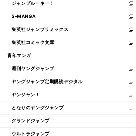
ジャンプルーキー！
く
で
ド
ィ
い
新
開
ウ
ン
ウ
し
S-MANGA
く
で
ド
ィ
い
新
開
ウ
ン
ウ
し
集英社ジャンプリミックス
く
で
ド
ィ
い
新
開
ウ
ン
ウ
し
集英社コミック文庫
く
で
ド
ィ
い
新
開
ウ
ン
ウ
し
青年マンガ
く
で
ド
ィ
い
開
ウ
ン
ウ
週刊ヤングジャンプ
く
で
ド
ィ
新
開
ウ
ン
し
ヤングジャンプ定期購読デジタル
く
で
ド
い
新
開
ウ
ウ
し
ヤンジャン！
く
で
ィ
い
新
開
ン
ウ
し
となりのヤングジャンプ
く
ド
ィ
い
新
ウ
ン
ウ
し
グランドジャンプ
で
ド
ィ
い
新
開
ウ
ン
ウ
し
ウルトラジャンプ
く
で
ド
ィ
い
新