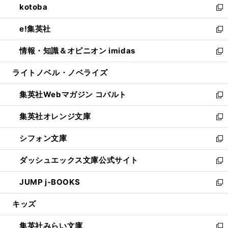
kotoba
く
で
ド
ィ
い
新
開
ウ
ン
ウ
し
e!集英社
く
で
ド
ィ
い
新
開
ウ
ン
ウ
し
情報・知識＆オピニオン imidas
く
で
ド
ィ
い
新
開
ウ
ン
ウ
し
ライトノベル・ノベライズ
く
で
ド
ィ
い
開
ウ
ン
ウ
集英社Webマガジン コバルト
く
で
ド
ィ
新
開
ウ
ン
し
集英社オレンジ文庫
く
で
ド
い
新
開
ウ
ウ
し
シフォン文庫
く
で
ィ
い
新
開
ン
ウ
し
ダッシュエックス文庫公式サイト
く
ド
ィ
い
新
ウ
ン
ウ
し
JUMP j-BOOKS
で
ド
ィ
い
新
開
ウ
ン
ウ
し
キッズ
く
で
ド
ィ
い
開
ウ
ン
ウ
集英社みらい文庫
く
で
ド
ィ