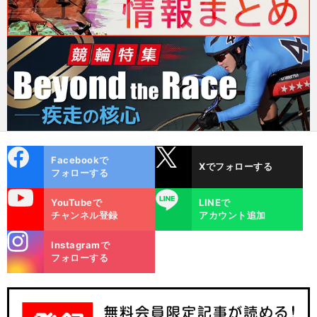
cebo
X
Facebookで
Xでフォローする
ok
フォローする
uTube
LINE
YouTubeで
LINEで
チャンネル登録
アカウント追加
stagra
Instagramで
m
フォローする