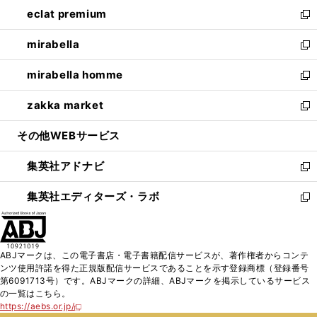
ン
ウ
し
eclat premium
く
で
ド
ィ
い
新
開
ウ
ン
ウ
し
mirabella
く
で
ド
ィ
い
新
開
ウ
ン
ウ
し
mirabella homme
く
で
ド
ィ
い
新
開
ウ
ン
ウ
し
zakka market
く
で
ド
ィ
い
新
開
ウ
ン
ウ
し
その他WEBサービス
く
で
ド
ィ
い
開
ウ
ン
ウ
集英社アドナビ
く
で
ド
ィ
新
開
ウ
ン
し
集英社エディターズ・ラボ
く
で
ド
い
新
開
ウ
ウ
し
く
で
ィ
い
開
ン
ウ
ABJマークは、この電子書店・電子書籍配信サービスが、著作権者からコンテ
く
ド
ィ
ンツ使用許諾を得た正規版配信サービスであることを示す登録商標（登録番号
ウ
ン
第6091713号）です。ABJマークの詳細、ABJマークを掲示しているサービス
で
ド
の一覧はこちら。
開
ウ
https://aebs.or.jp/
新