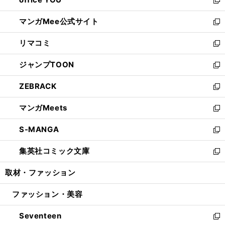
で
ィ
い
新
開
ン
ウ
し
マンガMee公式サイト
く
ド
ィ
い
新
ウ
ン
ウ
し
リマコミ
で
ド
ィ
い
新
開
ウ
ン
ウ
し
ジャンプTOON
く
で
ド
ィ
い
新
開
ウ
ン
ウ
し
ZEBRACK
く
で
ド
ィ
い
新
開
ウ
ン
ウ
し
マンガMeets
く
で
ド
ィ
い
新
開
ウ
ン
ウ
し
S-MANGA
く
で
ド
ィ
い
新
開
ウ
ン
ウ
し
集英社コミック文庫
く
で
ド
ィ
い
新
開
ウ
ン
ウ
し
取材・ファッション
く
で
ド
ィ
い
開
ウ
ン
ウ
ファッション・美容
く
で
ド
ィ
開
ウ
ン
Seventeen
く
で
ド
新