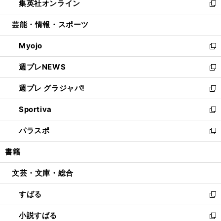
集英社オンライン
く
で
ド
ィ
い
新
開
ウ
ン
ウ
し
芸能・情報・スポーツ
く
で
ド
ィ
い
開
ウ
ン
ウ
Myojo
く
で
ド
ィ
新
開
ウ
ン
し
週プレNEWS
く
で
ド
い
新
開
ウ
ウ
し
週プレ グラジャパ!
く
で
ィ
い
新
開
ン
ウ
し
Sportiva
く
ド
ィ
い
新
ウ
ン
ウ
し
パラスポ
で
ド
ィ
い
新
開
ウ
ン
ウ
し
書籍
く
で
ド
ィ
い
開
ウ
ン
ウ
文芸・文庫・総合
く
で
ド
ィ
開
ウ
ン
すばる
く
で
ド
新
開
ウ
し
小説すばる
く
で
い
新