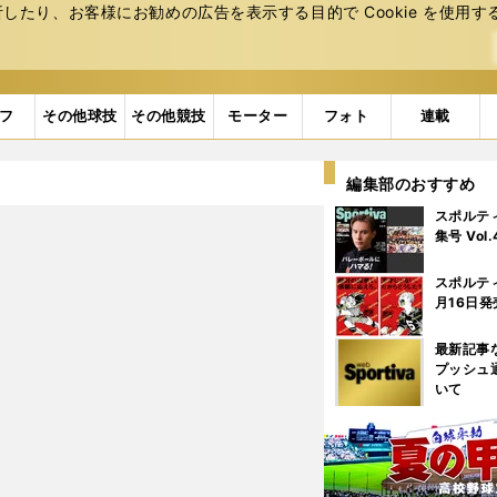
たり、お客様にお勧めの広告を表⽰する⽬的で Cookie を使⽤す
フ
その他球技
その他競技
モーター
フォト
連載
編集部のおすすめ
スポルテ
集号 Vol
スポルテ
月16日発
最新記事
プッシュ
いて