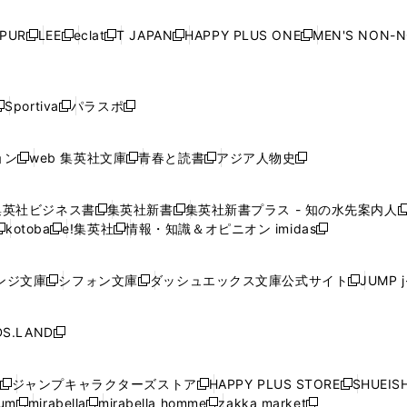
い
い
い
い
ド
ド
ド
ド
ド
開
く
開
く
開
く
開
ウ
ウ
ウ
ウ
ウ
ウ
ウ
ウ
ウ
PUR
LEE
eclat
T JAPAN
HAPPY PLUS ONE
MEN'S NON-
く
く
く
く
新
新
新
新
新
ィ
ィ
ィ
ィ
で
で
で
で
で
し
し
し
し
し
ン
ン
ン
ン
開
開
開
開
開
い
い
い
い
い
ド
ド
ド
ド
く
く
く
く
く
ウ
ウ
ウ
ウ
ウ
ウ
ウ
ウ
ウ
Sportiva
パラスポ
新
新
ィ
ィ
ィ
ィ
ィ
で
で
で
で
し
し
し
ン
ン
ン
ン
ン
開
開
開
開
い
い
い
ド
ド
ド
ド
ド
ョン
web 集英社文庫
青春と読書
アジア人物史
く
く
く
く
新
新
新
新
ウ
ウ
ウ
ウ
ウ
ウ
ウ
ウ
し
し
し
し
ィ
ィ
ィ
で
で
で
で
で
い
い
い
い
ン
ン
ン
集英社ビジネス書
集英社新書
集英社新書プラス - 知の水先案内人
開
開
開
開
開
新
新
新
ウ
ウ
ウ
ウ
ド
ド
ド
kotoba
e!集英社
情報・知識＆オピニオン imidas
く
く
く
く
く
新
し
新
し
新
ィ
ィ
ィ
ィ
ウ
ウ
ウ
し
し
い
し
い
し
ン
ン
ン
ン
で
で
で
い
い
ウ
い
ウ
い
ド
ド
ド
ド
ンジ文庫
シフォン文庫
ダッシュエックス文庫公式サイト
JUMP 
開
開
開
新
新
新
ウ
ウ
ィ
ウ
ィ
ウ
ウ
ウ
ウ
ウ
く
く
く
し
し
し
ィ
ィ
ン
ィ
ン
ィ
で
で
で
で
い
い
い
ン
ン
ド
ン
ド
ン
S.LAND
開
開
開
開
新
ウ
ウ
ウ
ド
ド
ウ
ド
ウ
ド
く
く
く
く
し
ィ
ィ
ィ
ウ
ウ
で
ウ
で
ウ
い
ン
ン
ン
ジャンプキャラクターズストア
HAPPY PLUS STORE
SHUEIS
で
で
開
で
開
で
新
新
新
ウ
ド
ド
ド
ium
mirabella
mirabella homme
zakka market
開
開
く
開
く
開
し
新
新
新
し
新
し