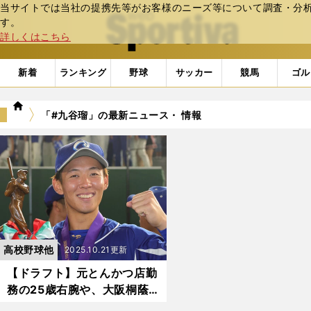
当サイトでは当社の提携先等がお客様のニーズ等について調査・分析し
web Sportiva (webスポルティーバ)
す。
詳しくはこちら
新着
ランキング
野球
サッカー
競馬
ゴル
we
「#九谷瑠」の最新ニュース・ 情報
b
ス
ポ
ル
テ
ィ
ー
バ
高校野球他
2025.10.21更新
【ドラフト】元とんかつ店勤
務の25歳右腕や、大阪桐蔭
「最強世代」のひとりも 社