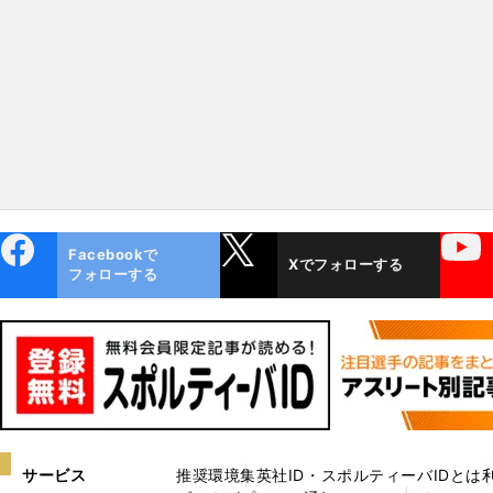
会人野球のドラフト候補も注
目
ebo
X
YouTube
Facebookで
Xでフォローする
ok
フォローする
サービス
推奨環境
集英社ID・スポルティーバIDとは