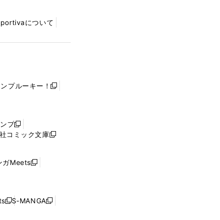
Sportivaについて
ャンプルーキー！
新
し
い
ウ
ャンプ
新
ィ
社コミック文庫
し
新
ン
い
し
ド
ウ
い
ウ
ガMeets
新
ィ
ウ
で
し
ン
ィ
開
い
ド
ン
く
ウ
ウ
ド
s
S-MANGA
新
新
ィ
で
ウ
し
し
ン
開
で