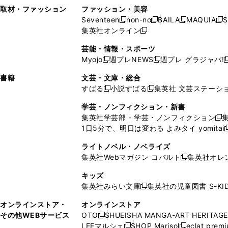
い
し
い
い
ド
ン
ド
ン
取材・ファッション
ファッション・美容
開
く
開
ウ
い
ウ
ウ
ウ
ド
ウ
ド
Seventeen
non-no
BAILA
MAQUIA
S
く
く
新
新
新
新
ィ
ウ
ィ
ィ
で
ウ
で
ウ
集英社オンライン
し
新
し
し
し
ン
ィ
ン
ン
開
で
開
で
い
し
い
い
い
ド
ン
ド
ド
芸能・情報・スポーツ
く
開
く
開
ウ
い
ウ
ウ
ウ
ウ
ド
ウ
ウ
Myojo
週プレNEWS
週プレ グラジャパ!
く
く
新
新
新
ィ
ウ
ィ
ィ
ィ
で
ウ
で
で
し
し
ン
ィ
ン
ン
ン
書籍
文芸・文庫・総合
開
で
開
開
い
い
ド
ン
ド
ド
ド
すばる
小説すばる
集英社 文芸ステーシ
く
開
く
く
新
新
ウ
ウ
ウ
ド
ウ
ウ
ウ
く
し
し
ィ
ィ
学芸・ノンフィクション・新書
で
ウ
で
で
で
い
い
ン
ン
集英社学芸部 - 学芸・ノンフィクション
開
で
開
開
開
新
ウ
ウ
ド
ド
1日5分で、明日は変わる よみタイ yomitai
く
開
く
く
く
し
新
ィ
ィ
ウ
ウ
く
い
ン
ン
ライトノベル・ノベライズ
で
で
ウ
ド
ド
集英社Webマガジン コバルト
集英社オレ
開
開
新
ィ
ウ
ウ
く
く
し
ン
キッズ
で
で
い
ド
集英社みらい文庫
集英社の児童図書 S-KID
開
開
新
ウ
ウ
く
く
し
ィ
オンラインストア・
オンラインストア
で
い
ン
その他WEBサービス
OTO
SHUEISHA MANGA-ART HERITAGE
開
新
ウ
ド
LEEマルシェ
SHOP Marisol
eclat prem
く
し
新
新