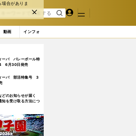
る場合がありま
マイペ
閉じ
検索
メニュ
ー
る
す
ジ
る
動画
インフォ
ィーバ バレーボール特
.4 6月30日発売
ィーバ 部活特集号 3
売
などのお知らせが届く
通知を受け取る方法につ