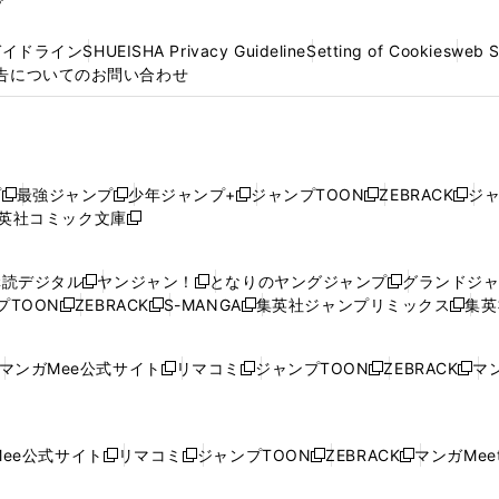
プ
ガイドライン
SHUEISHA Privacy Guideline
Setting of Cookies
web 
告についてのお問い合わせ
プ
最強ジャンプ
少年ジャンプ+
ジャンプTOON
ZEBRACK
ジ
新
新
新
新
新
英社コミック文庫
し
新
し
し
し
し
い
い
し
い
い
い
ウ
ウ
い
ウ
ウ
ウ
購読デジタル
ヤンジャン！
となりのヤングジャンプ
グランドジ
新
新
新
ィ
ィ
ウ
ィ
ィ
ィ
プTOON
ZEBRACK
S-MANGA
集英社ジャンプリミックス
集英
新
し
新
し
新
し
新
ン
ン
ィ
ン
ン
ン
し
い
し
い
し
い
し
ド
ド
ン
ド
ド
ド
い
ウ
い
ウ
い
ウ
い
ウ
ウ
ド
ウ
ウ
ウ
マンガMee公式サイト
リマコミ
ジャンプTOON
ZEBRACK
マン
新
新
新
新
ウ
ィ
ウ
ィ
ウ
ィ
ウ
で
で
ウ
で
で
で
し
し
し
し
し
ィ
ン
ィ
ン
ィ
ン
ィ
開
開
で
開
開
開
い
い
い
い
い
ン
ド
ン
ド
ン
ド
ン
く
く
開
く
く
く
ウ
ウ
ウ
ウ
ウ
ド
ウ
ド
ウ
ド
ウ
ド
ee公式サイト
リマコミ
ジャンプTOON
ZEBRACK
マンガMeet
く
新
新
新
新
ィ
ィ
ィ
ィ
ィ
ウ
で
ウ
で
ウ
で
ウ
し
し
し
し
ン
ン
ン
ン
ン
で
開
で
開
で
開
で