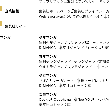
ブラウザプッシュ通知について
サイトマッ
企業情報
集英社ホームページ
集英社プライバシー
新
Web Sportivaについてのお問い合わせ
広
し
新
い
し
集英社サイト
ウ
い
ィ
ウ
マンガ
少年マンガ
ン
ィ
週刊少年ジャンプ
ジャンプSQ
Vジャン
ド
ン
新
新
S-MANGA
集英社ジャンプリミックス
集
ウ
ド
新
し
し
新
で
ウ
し
い
い
し
青年マンガ
開
で
い
ウ
ウ
い
週刊ヤングジャンプ
ヤングジャンプ定期
新
く
開
ウ
ィ
ィ
ウ
ウルトラジャンプ
少年ジャンプ+
ジャン
新
し
新
く
ィ
ン
ン
ィ
し
い
し
ン
ド
ド
ン
少女マンガ
い
ウ
い
ド
ウ
ウ
ド
りぼん
マーガレット
別冊マーガレット
新
新
新
ウ
ィ
ウ
ウ
で
で
ウ
S-MANGA
集英社コミック文庫
し
新
し
新
ィ
ン
ィ
で
開
開
で
い
し
い
し
ン
ド
ン
女性マンガ
開
く
く
開
ウ
い
ウ
い
ド
ウ
ド
Cookie
Cocohana
office YOU
マンガM
く
く
新
新
新
ィ
ウ
ィ
ウ
ウ
で
ウ
集英社コミック文庫
し
新
し
し
ン
ィ
ン
ィ
で
開
で