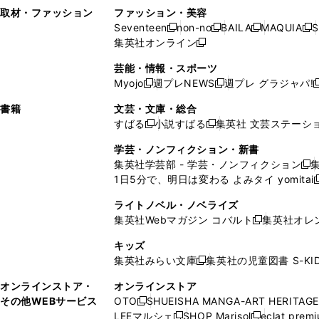
い
し
い
い
ド
ン
ド
ン
取材・ファッション
ファッション・美容
開
く
開
ウ
い
ウ
ウ
ウ
ド
ウ
ド
Seventeen
non-no
BAILA
MAQUIA
S
く
く
新
新
新
新
ィ
ウ
ィ
ィ
で
ウ
で
ウ
集英社オンライン
し
新
し
し
し
ン
ィ
ン
ン
開
で
開
で
い
し
い
い
い
ド
ン
ド
ド
芸能・情報・スポーツ
く
開
く
開
ウ
い
ウ
ウ
ウ
ウ
ド
ウ
ウ
Myojo
週プレNEWS
週プレ グラジャパ!
く
く
新
新
新
ィ
ウ
ィ
ィ
ィ
で
ウ
で
で
し
し
ン
ィ
ン
ン
ン
書籍
文芸・文庫・総合
開
で
開
開
い
い
ド
ン
ド
ド
ド
すばる
小説すばる
集英社 文芸ステーシ
く
開
く
く
新
新
ウ
ウ
ウ
ド
ウ
ウ
ウ
く
し
し
ィ
ィ
学芸・ノンフィクション・新書
で
ウ
で
で
で
い
い
ン
ン
集英社学芸部 - 学芸・ノンフィクション
開
で
開
開
開
新
ウ
ウ
ド
ド
1日5分で、明日は変わる よみタイ yomitai
く
開
く
く
く
し
新
ィ
ィ
ウ
ウ
く
い
ン
ン
ライトノベル・ノベライズ
で
で
ウ
ド
ド
集英社Webマガジン コバルト
集英社オレ
開
開
新
ィ
ウ
ウ
く
く
し
ン
キッズ
で
で
い
ド
集英社みらい文庫
集英社の児童図書 S-KID
開
開
新
ウ
ウ
く
く
し
ィ
オンラインストア・
オンラインストア
で
い
ン
その他WEBサービス
OTO
SHUEISHA MANGA-ART HERITAGE
開
新
ウ
ド
LEEマルシェ
SHOP Marisol
eclat prem
く
し
新
新