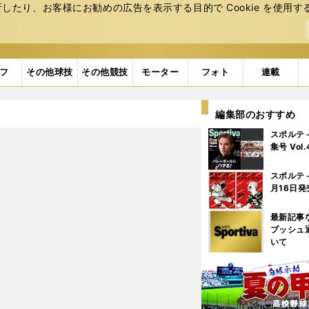
たり、お客様にお勧めの広告を表⽰する⽬的で Cookie を使⽤す
フ
その他球技
その他競技
モーター
フォト
連載
編集部のおすすめ
スポルテ
集号 Vol
スポルテ
月16日発
最新記事
プッシュ
いて