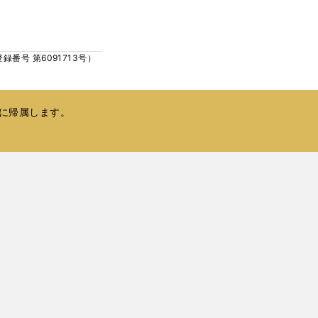
ウ
い
で
ウ
開
ィ
く
号 第6091713号）
ン
ド
ウ
で
に帰属します。
開
く