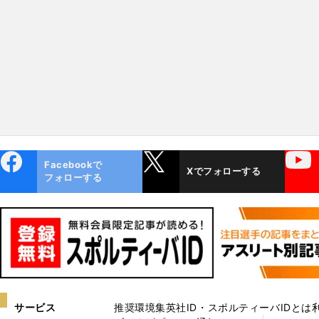
ebo
X
YouTube
Facebookで
Xでフォローする
ok
フォローする
サービス
推奨環境
集英社ID・スポルティーバIDとは