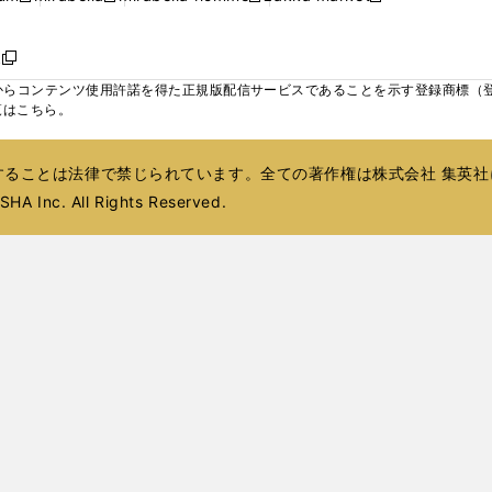
ィ
ウ
ウ
ウ
く
く
く
く
い
し
し
い
し
し
い
ン
で
で
で
ウ
い
い
ウ
い
い
ウ
ド
ボ
開
開
開
新
ィ
ウ
ウ
ィ
ウ
ウ
ィ
ウ
く
く
く
し
らコンテンツ使用許諾を得た正規版配信サービスであることを示す登録商標（登録番
ン
ィ
ィ
ン
ィ
ィ
ン
で
い
覧はこちら。
ド
ン
ン
ド
ン
ン
ド
開
ウ
ウ
ド
ド
ウ
ド
ド
ウ
く
ィ
で
ウ
ウ
で
ウ
ウ
で
ることは法律で禁じられています。全ての著作権は株式会社 集英社
ン
開
で
で
開
で
で
開
ド
HA Inc. All Rights Reserved.
く
開
開
く
開
開
く
ウ
く
く
く
く
で
開
く