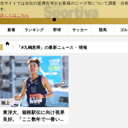
当サイトでは当社の提携先等がお客様のニーズ等について調査・分析し
web Sportiva (webスポルティーバ)
す。
詳しくはこちら
新着
ランキング
野球
サッカー
競馬
ゴル
we
「#九嶋恵舜」の最新ニュース・ 情報
b
ス
ポ
ル
テ
ィ
ー
バ
陸上
2022.05.27更新
東洋大、箱根駅伝に向け視界
良好。「ここ数年で一番い
い」と関東インカレで躍進