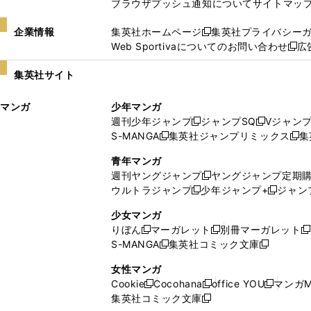
ブラウザプッシュ通知について
サイトマッ
企業情報
集英社ホームページ
集英社プライバシー
新
Web Sportivaについてのお問い合わせ
広
し
新
い
し
集英社サイト
ウ
い
ィ
ウ
マンガ
少年マンガ
ン
ィ
週刊少年ジャンプ
ジャンプSQ
Vジャン
ド
ン
新
新
S-MANGA
集英社ジャンプリミックス
集
ウ
ド
新
し
し
新
で
ウ
し
い
い
し
青年マンガ
開
で
い
ウ
ウ
い
週刊ヤングジャンプ
ヤングジャンプ定期
新
く
開
ウ
ィ
ィ
ウ
ウルトラジャンプ
少年ジャンプ+
ジャン
新
し
新
く
ィ
ン
ン
ィ
し
い
し
ン
ド
ド
ン
少女マンガ
い
ウ
い
ド
ウ
ウ
ド
りぼん
マーガレット
別冊マーガレット
新
新
新
ウ
ィ
ウ
ウ
で
で
ウ
S-MANGA
集英社コミック文庫
し
新
し
新
ィ
ン
ィ
で
開
開
で
い
し
い
し
ン
ド
ン
女性マンガ
開
く
く
開
ウ
い
ウ
い
ド
ウ
ド
Cookie
Cocohana
office YOU
マンガM
く
く
新
新
新
ィ
ウ
ィ
ウ
ウ
で
ウ
集英社コミック文庫
し
新
し
し
ン
ィ
ン
ィ
で
開
で