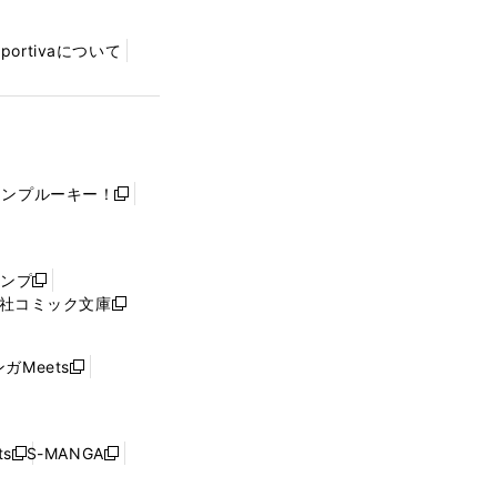
Sportivaについて
ャンプルーキー！
新
し
い
ウ
ャンプ
新
ィ
社コミック文庫
し
新
ン
い
し
ド
ウ
い
ウ
ガMeets
新
ィ
ウ
で
し
ン
ィ
開
い
ド
ン
く
ウ
ウ
ド
s
S-MANGA
新
新
ィ
で
ウ
し
し
ン
開
で