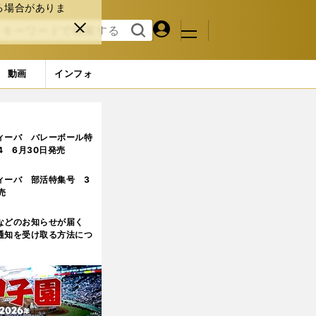
る場合がありま
マイペ
閉じ
検索
メニュ
ー
る
す
ジ
る
動画
インフォ
ィーバ バレーボール特
.4 6月30日発売
ィーバ 部活特集号 3
売
などのお知らせが届く
通知を受け取る方法につ