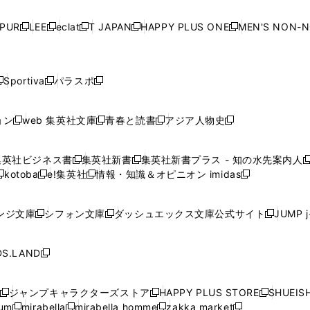
い
い
い
い
ド
ド
ド
ド
ド
開
く
開
く
開
く
開
ウ
ウ
ウ
ウ
ウ
ウ
ウ
ウ
ウ
PUR
LEE
eclat
T JAPAN
HAPPY PLUS ONE
MEN'S NON-
く
く
く
く
新
新
新
新
新
ィ
ィ
ィ
ィ
で
で
で
で
で
し
し
し
し
し
ン
ン
ン
ン
開
開
開
開
開
い
い
い
い
い
ド
ド
ド
ド
く
く
く
く
く
ウ
ウ
ウ
ウ
ウ
ウ
ウ
ウ
ウ
Sportiva
パラスポ
新
新
ィ
ィ
ィ
ィ
ィ
で
で
で
で
し
し
し
ン
ン
ン
ン
ン
開
開
開
開
い
い
い
ド
ド
ド
ド
ド
ョン
web 集英社文庫
青春と読書
アジア人物史
く
く
く
く
新
新
新
新
ウ
ウ
ウ
ウ
ウ
ウ
ウ
ウ
し
し
し
し
ィ
ィ
ィ
で
で
で
で
で
い
い
い
い
ン
ン
ン
集英社ビジネス書
集英社新書
集英社新書プラス - 知の水先案内人
開
開
開
開
開
新
新
新
ウ
ウ
ウ
ウ
ド
ド
ド
kotoba
e!集英社
情報・知識＆オピニオン imidas
く
く
く
く
く
新
し
新
し
新
ィ
ィ
ィ
ィ
ウ
ウ
ウ
し
し
い
し
い
し
ン
ン
ン
ン
で
で
で
い
い
ウ
い
ウ
い
ド
ド
ド
ド
ンジ文庫
シフォン文庫
ダッシュエックス文庫公式サイト
JUMP 
開
開
開
新
新
新
ウ
ウ
ィ
ウ
ィ
ウ
ウ
ウ
ウ
ウ
く
く
く
し
し
し
ィ
ィ
ン
ィ
ン
ィ
で
で
で
で
い
い
い
ン
ン
ド
ン
ド
ン
S.LAND
開
開
開
開
新
ウ
ウ
ウ
ド
ド
ウ
ド
ウ
ド
く
く
く
く
し
ィ
ィ
ィ
ウ
ウ
で
ウ
で
ウ
い
ン
ン
ン
ジャンプキャラクターズストア
HAPPY PLUS STORE
SHUEIS
で
で
開
で
開
で
新
新
新
ウ
ド
ド
ド
ium
mirabella
mirabella homme
zakka market
開
開
く
開
く
開
し
新
新
新
し
新
し