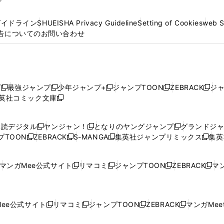
プ
ガイドライン
SHUEISHA Privacy Guideline
Setting of Cookies
web 
告についてのお問い合わせ
プ
最強ジャンプ
少年ジャンプ+
ジャンプTOON
ZEBRACK
ジ
新
新
新
新
新
英社コミック文庫
し
新
し
し
し
し
い
い
し
い
い
い
ウ
ウ
い
ウ
ウ
ウ
購読デジタル
ヤンジャン！
となりのヤングジャンプ
グランドジ
新
新
新
ィ
ィ
ウ
ィ
ィ
ィ
プTOON
ZEBRACK
S-MANGA
集英社ジャンプリミックス
集英
新
し
新
し
新
し
新
ン
ン
ィ
ン
ン
ン
し
い
し
い
し
い
し
ド
ド
ン
ド
ド
ド
い
ウ
い
ウ
い
ウ
い
ウ
ウ
ド
ウ
ウ
ウ
マンガMee公式サイト
リマコミ
ジャンプTOON
ZEBRACK
マン
新
新
新
新
ウ
ィ
ウ
ィ
ウ
ィ
ウ
で
で
ウ
で
で
で
し
し
し
し
し
ィ
ン
ィ
ン
ィ
ン
ィ
開
開
で
開
開
開
い
い
い
い
い
ン
ド
ン
ド
ン
ド
ン
く
く
開
く
く
く
ウ
ウ
ウ
ウ
ウ
ド
ウ
ド
ウ
ド
ウ
ド
ee公式サイト
リマコミ
ジャンプTOON
ZEBRACK
マンガMeet
く
新
新
新
新
ィ
ィ
ィ
ィ
ィ
ウ
で
ウ
で
ウ
で
ウ
し
し
し
し
ン
ン
ン
ン
ン
で
開
で
開
で
開
で