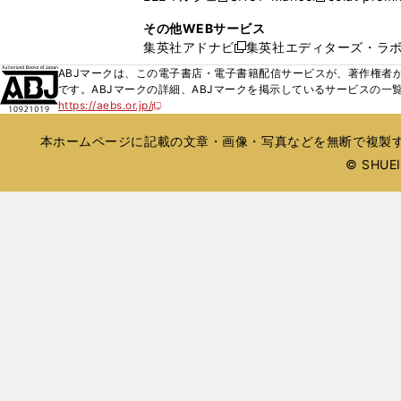
ィ
ウ
い
し
し
ン
その他WEBサービス
で
ウ
い
い
ド
集英社アドナビ
集英社エディターズ・ラ
開
新
ィ
ウ
ウ
ウ
く
し
ABJマークは、この電子書店・電子書籍配信サービスが、著作権者か
ン
ィ
ィ
で
い
です。ABJマークの詳細、ABJマークを掲示しているサービスの一
ド
ン
ン
開
https://aebs.or.jp/
ウ
新
ウ
ド
ド
く
し
ィ
で
ウ
ウ
い
本ホームページに記載の文章・画像・写真などを無断で複製す
ン
開
で
で
ウ
ド
© SHUEIS
ィ
く
開
開
ン
ウ
く
く
ド
で
ウ
開
で
開
く
く