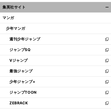
ウ
集英社サイト
ィ
開
ン
く/
マンガ
ド
閉
ウ
じ
少年マンガ
で
る
開
週刊少年ジャンプ
く
新
し
ジャンプSQ
い
新
ウ
し
Vジャンプ
ィ
い
新
ン
ウ
し
最強ジャンプ
ド
ィ
い
新
ウ
ン
ウ
し
少年ジャンプ+
で
ド
ィ
い
新
開
ウ
ン
ウ
し
ジャンプTOON
く
で
ド
ィ
い
新
開
ウ
ン
ウ
し
ZEBRACK
く
で
ド
ィ
い
新
開
ウ
ン
ウ
し