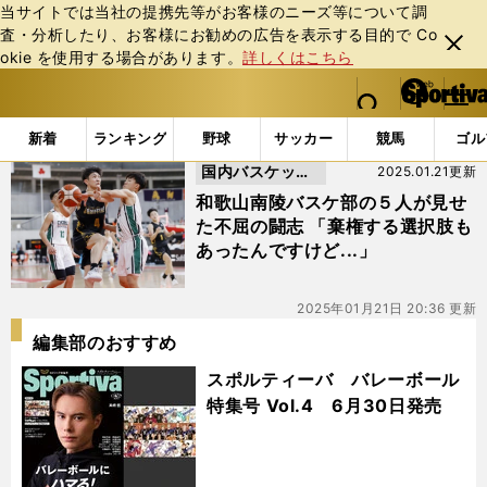
当サイトでは当社の提携先等がお客様のニーズ等について調
査・分析したり、お客様にお勧めの広告を表⽰する⽬的で Co
閉じ
okie を使⽤する場合があります。
詳しくはこちら
る
マイペ
web Sportiva (webスポルティーバ)
検索
メニュ
we
ー
「#中村允飛」の最新ニュース・ 情報
b
ジ
新着
ランキング
野球
サッカー
競馬
ゴル
ス
国内バスケット
2025.01.21更新
ポ
ル
ボール
和歌山南陵バスケ部の５人が見せ
テ
た不屈の闘志 「棄権する選択肢も
ィ
あったんですけど...」
ー
バ
2025年01月21日 20:36 更新
編集部のおすすめ
スポルティーバ バレーボール
特集号 Vol.4 6月30日発売