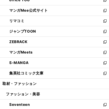
で
ィ
い
新
開
ン
ウ
し
マンガMee公式サイト
く
ド
ィ
い
新
ウ
ン
ウ
し
リマコミ
で
ド
ィ
い
新
開
ウ
ン
ウ
し
ジャンプTOON
く
で
ド
ィ
い
新
開
ウ
ン
ウ
し
ZEBRACK
く
で
ド
ィ
い
新
開
ウ
ン
ウ
し
マンガMeets
く
で
ド
ィ
い
新
開
ウ
ン
ウ
し
S-MANGA
く
で
ド
ィ
い
新
開
ウ
ン
ウ
し
集英社コミック文庫
く
で
ド
ィ
い
新
開
ウ
ン
ウ
し
取材・ファッション
く
で
ド
ィ
い
開
ウ
ン
ウ
ファッション・美容
く
で
ド
ィ
開
ウ
ン
Seventeen
く
で
ド
新