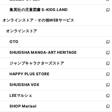
新
開
ウ
ン
し
集英社の児童図書 S-KIDS.LAND
く
で
ド
い
新
開
ウ
ウ
し
オンラインストア・
その他WEBサービス
く
で
ィ
い
開
ン
ウ
オンラインストア
く
ド
ィ
ウ
ン
OTO
で
ド
新
開
ウ
し
SHUEISHA MANGA-ART HERITAGE
く
で
い
新
開
ウ
し
ジャンプキャラクターズストア
く
ィ
い
新
ン
ウ
し
HAPPY PLUS STORE
ド
ィ
い
新
ウ
ン
ウ
し
SHUEISHA VOX
で
ド
ィ
い
新
開
ウ
ン
ウ
し
LEEマルシェ
く
で
ド
ィ
い
新
開
ウ
ン
ウ
し
SHOP Marisol
く
で
ド
ィ
い
新
開
ウ