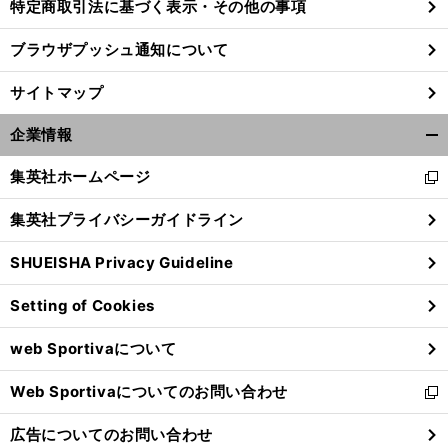
特定商取引法に基づく表示・その他の事項
ブラウザプッシュ通知について
サイトマップ
企業情報
開
く/
集英社ホームページ
新
閉
し
じ
集英社プライバシーガイドライン
い
る
ウ
SHUEISHA Privacy Guideline
ィ
ン
Setting of Cookies
ド
ウ
web Sportivaについて
で
開
Web Sportivaについてのお問い合わせ
く
新
し
広告についてのお問い合わせ
い