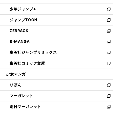
開
ウ
ン
ウ
し
少年ジャンプ+
く
で
ド
ィ
い
新
開
ウ
ン
ウ
し
ジャンプTOON
く
で
ド
ィ
い
新
開
ウ
ン
ウ
し
ZEBRACK
く
で
ド
ィ
い
新
開
ウ
ン
ウ
し
S-MANGA
く
で
ド
ィ
い
新
開
ウ
ン
ウ
し
集英社ジャンプリミックス
く
で
ド
ィ
い
新
開
ウ
ン
ウ
し
集英社コミック文庫
く
で
ド
ィ
い
新
開
ウ
ン
ウ
し
少女マンガ
く
で
ド
ィ
い
開
ウ
ン
ウ
りぼん
く
で
ド
ィ
新
開
ウ
ン
し
マーガレット
く
で
ド
い
新
開
ウ
ウ
し
別冊マーガレット
く
で
ィ
い
新
開
ン
ウ