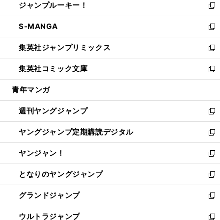
ジャンプルーキー！
く
で
ド
ィ
い
新
開
ウ
ン
ウ
し
S-MANGA
く
で
ド
ィ
い
新
開
ウ
ン
ウ
し
集英社ジャンプリミックス
く
で
ド
ィ
い
新
開
ウ
ン
ウ
し
集英社コミック文庫
く
で
ド
ィ
い
新
開
ウ
ン
ウ
し
青年マンガ
く
で
ド
ィ
い
開
ウ
ン
ウ
週刊ヤングジャンプ
く
で
ド
ィ
新
開
ウ
ン
し
ヤングジャンプ定期購読デジタル
く
で
ド
い
新
開
ウ
ウ
し
ヤンジャン！
く
で
ィ
い
新
開
ン
ウ
し
となりのヤングジャンプ
く
ド
ィ
い
新
ウ
ン
ウ
し
グランドジャンプ
で
ド
ィ
い
新
開
ウ
ン
ウ
し
ウルトラジャンプ
く
で
ド
ィ
い
新