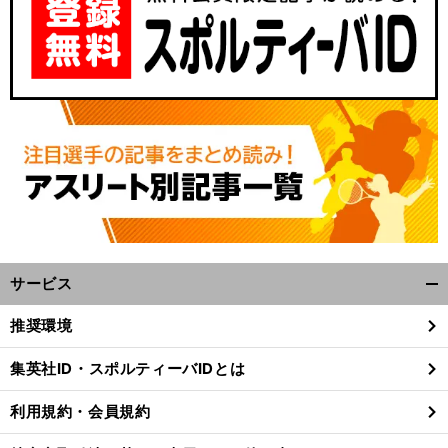
サービス
開
く/
推奨環境
閉
じ
集英社ID・スポルティーバIDとは
る
利用規約・会員規約