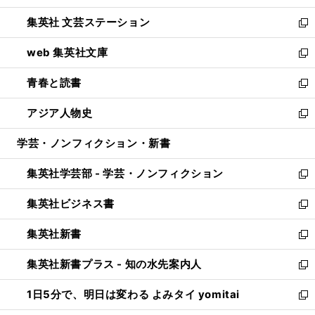
開
ウ
し
集英社 文芸ステーション
く
ィ
い
新
ン
ウ
し
web 集英社文庫
ド
ィ
い
新
ウ
ン
ウ
し
青春と読書
で
ド
ィ
い
新
開
ウ
ン
ウ
し
アジア人物史
く
で
ド
ィ
い
新
開
ウ
ン
ウ
し
学芸・ノンフィクション・新書
く
で
ド
ィ
い
開
ウ
ン
ウ
集英社学芸部 - 学芸・ノンフィクション
く
で
ド
ィ
新
開
ウ
ン
し
集英社ビジネス書
く
で
ド
い
新
開
ウ
ウ
し
集英社新書
く
で
ィ
い
新
開
ン
ウ
し
集英社新書プラス - 知の水先案内人
く
ド
ィ
い
新
ウ
ン
ウ
し
1日5分で、明日は変わる よみタイ yomitai
で
ド
ィ
い
新
開
ウ
ン
ウ
し