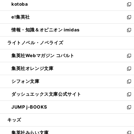
kotoba
く
で
ド
ィ
い
新
開
ウ
ン
ウ
し
e!集英社
く
で
ド
ィ
い
新
開
ウ
ン
ウ
し
情報・知識＆オピニオン imidas
く
で
ド
ィ
い
新
開
ウ
ン
ウ
し
ライトノベル・ノベライズ
く
で
ド
ィ
い
開
ウ
ン
ウ
集英社Webマガジン コバルト
く
で
ド
ィ
新
開
ウ
ン
し
集英社オレンジ文庫
く
で
ド
い
新
開
ウ
ウ
し
シフォン文庫
く
で
ィ
い
新
開
ン
ウ
し
ダッシュエックス文庫公式サイト
く
ド
ィ
い
新
ウ
ン
ウ
し
JUMP j-BOOKS
で
ド
ィ
い
新
開
ウ
ン
ウ
し
キッズ
く
で
ド
ィ
い
開
ウ
ン
ウ
集英社みらい文庫
く
で
ド
ィ