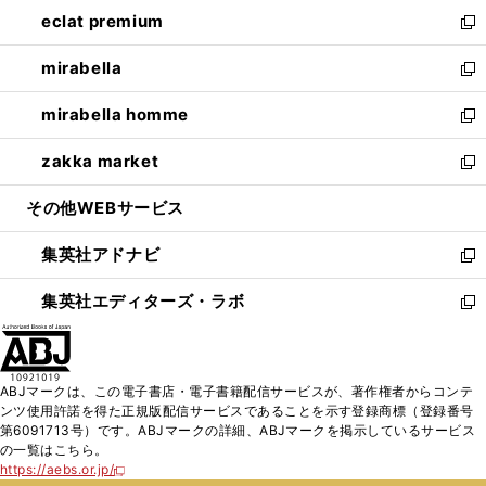
ン
ウ
し
eclat premium
く
で
ド
ィ
い
新
開
ウ
ン
ウ
し
mirabella
く
で
ド
ィ
い
新
開
ウ
ン
ウ
し
mirabella homme
く
で
ド
ィ
い
新
開
ウ
ン
ウ
し
zakka market
く
で
ド
ィ
い
新
開
ウ
ン
ウ
し
その他WEBサービス
く
で
ド
ィ
い
開
ウ
ン
ウ
集英社アドナビ
く
で
ド
ィ
新
開
ウ
ン
し
集英社エディターズ・ラボ
く
で
ド
い
新
開
ウ
ウ
し
く
で
ィ
い
開
ン
ウ
ABJマークは、この電子書店・電子書籍配信サービスが、著作権者からコンテ
く
ド
ィ
ンツ使用許諾を得た正規版配信サービスであることを示す登録商標（登録番号
ウ
ン
第6091713号）です。ABJマークの詳細、ABJマークを掲示しているサービス
で
ド
の一覧はこちら。
開
ウ
https://aebs.or.jp/
新