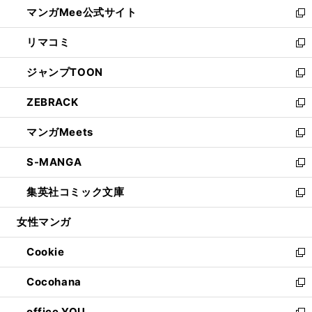
し
マンガMee公式サイト
く
ド
ィ
い
新
ウ
ン
ウ
し
リマコミ
で
ド
ィ
い
新
開
ウ
ン
ウ
し
ジャンプTOON
く
で
ド
ィ
い
新
開
ウ
ン
ウ
し
ZEBRACK
く
で
ド
ィ
い
新
開
ウ
ン
ウ
し
マンガMeets
く
で
ド
ィ
い
新
開
ウ
ン
ウ
し
S-MANGA
く
で
ド
ィ
い
新
開
ウ
ン
ウ
し
集英社コミック文庫
く
で
ド
ィ
い
新
開
ウ
ン
ウ
し
女性マンガ
く
で
ド
ィ
い
開
ウ
ン
ウ
Cookie
く
で
ド
ィ
新
開
ウ
ン
し
Cocohana
く
で
ド
い
新
開
ウ
ウ
し
office YOU
く