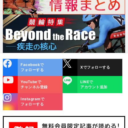
cebo
X
Facebookで
Xでフォローする
ok
フォローする
uTube
LINE
YouTubeで
LINEで
チャンネル登録
アカウント追加
stagra
Instagramで
m
フォローする