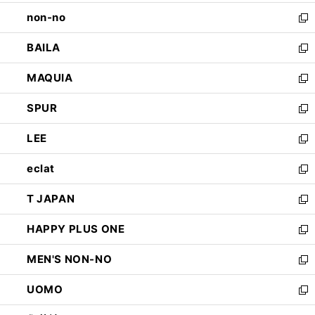
開
ウ
し
non-no
く
で
い
新
開
ウ
し
BAILA
く
ィ
い
新
ン
ウ
し
MAQUIA
ド
ィ
い
新
ウ
ン
ウ
し
SPUR
で
ド
ィ
い
新
開
ウ
ン
ウ
し
LEE
く
で
ド
ィ
い
新
開
ウ
ン
ウ
し
eclat
く
で
ド
ィ
い
新
開
ウ
ン
ウ
し
T JAPAN
く
で
ド
ィ
い
新
開
ウ
ン
ウ
し
HAPPY PLUS ONE
く
で
ド
ィ
い
新
開
ウ
ン
ウ
し
MEN'S NON-NO
く
で
ド
ィ
い
新
開
ウ
ン
ウ
し
UOMO
く
で
ド
ィ
い
新
開
ウ
ン
ウ
し