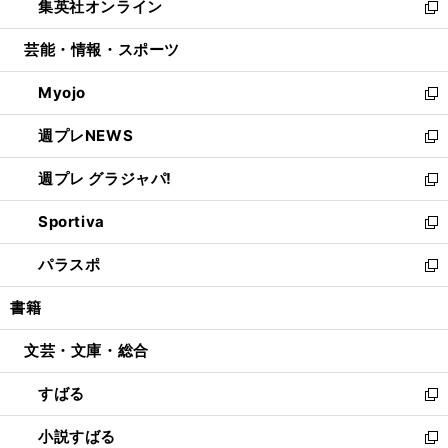
集英社オンライン
く
で
ド
ィ
い
新
開
ウ
ン
ウ
し
芸能・情報・スポーツ
く
で
ド
ィ
い
開
ウ
ン
ウ
Myojo
く
で
ド
ィ
新
開
ウ
ン
し
週プレNEWS
く
で
ド
い
新
開
ウ
ウ
し
週プレ グラジャパ!
く
で
ィ
い
新
開
ン
ウ
し
Sportiva
く
ド
ィ
い
新
ウ
ン
ウ
し
パラスポ
で
ド
ィ
い
新
開
ウ
ン
ウ
し
書籍
く
で
ド
ィ
い
開
ウ
ン
ウ
文芸・文庫・総合
く
で
ド
ィ
開
ウ
ン
すばる
く
で
ド
新
開
ウ
し
小説すばる
く
で
い
新