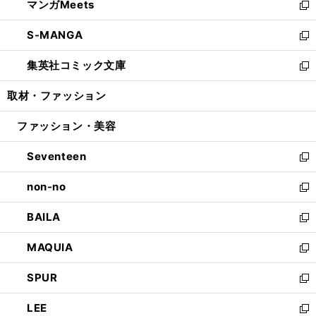
マンガMeets
く
で
ド
ィ
い
新
開
ウ
ン
ウ
し
S-MANGA
く
で
ド
ィ
い
新
開
ウ
ン
ウ
し
集英社コミック文庫
く
で
ド
ィ
い
新
開
ウ
ン
ウ
し
取材・ファッション
く
で
ド
ィ
い
開
ウ
ン
ウ
ファッション・美容
く
で
ド
ィ
開
ウ
ン
Seventeen
く
で
ド
新
開
ウ
し
non-no
く
で
い
新
開
ウ
し
BAILA
く
ィ
い
新
ン
ウ
し
MAQUIA
ド
ィ
い
新
ウ
ン
ウ
し
SPUR
で
ド
ィ
い
新
開
ウ
ン
ウ
し
LEE
く
で
ド
ィ
い
新