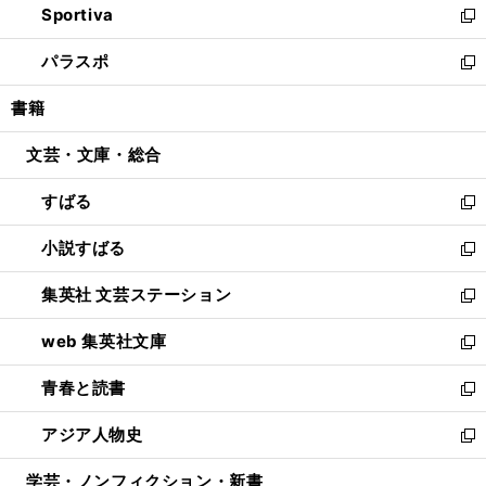
Sportiva
く
ド
ィ
い
新
ウ
ン
ウ
し
パラスポ
で
ド
ィ
い
新
開
ウ
ン
ウ
し
書籍
く
で
ド
ィ
い
開
ウ
ン
ウ
文芸・文庫・総合
く
で
ド
ィ
開
ウ
ン
すばる
く
で
ド
新
開
ウ
し
小説すばる
く
で
い
新
開
ウ
し
集英社 文芸ステーション
く
ィ
い
新
ン
ウ
し
web 集英社文庫
ド
ィ
い
新
ウ
ン
ウ
し
青春と読書
で
ド
ィ
い
新
開
ウ
ン
ウ
し
アジア人物史
く
で
ド
ィ
い
新
開
ウ
ン
ウ
し
学芸・ノンフィクション・新書
く
で
ド
ィ
い