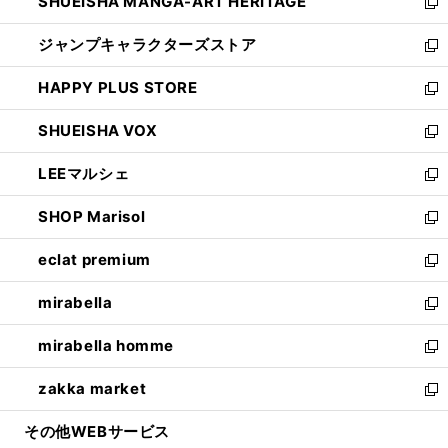
SHUEISHA MANGA-ART HERITAGE
く
で
い
新
開
ウ
し
ジャンプキャラクターズストア
く
ィ
い
新
ン
ウ
し
HAPPY PLUS STORE
ド
ィ
い
新
ウ
ン
ウ
し
SHUEISHA VOX
で
ド
ィ
い
新
開
ウ
ン
ウ
し
LEEマルシェ
く
で
ド
ィ
い
新
開
ウ
ン
ウ
し
SHOP Marisol
く
で
ド
ィ
い
新
開
ウ
ン
ウ
し
eclat premium
く
で
ド
ィ
い
新
開
ウ
ン
ウ
し
mirabella
く
で
ド
ィ
い
新
開
ウ
ン
ウ
し
mirabella homme
く
で
ド
ィ
い
新
開
ウ
ン
ウ
し
zakka market
く
で
ド
ィ
い
新
開
ウ
ン
ウ
し
その他WEBサービス
く
で
ド
ィ
い