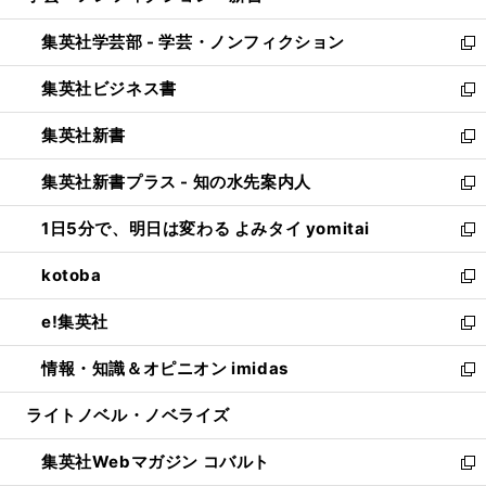
開
ウ
ン
ウ
集英社学芸部 - 学芸・ノンフィクション
く
で
ド
ィ
新
開
ウ
ン
し
集英社ビジネス書
く
で
ド
い
新
開
ウ
ウ
し
集英社新書
く
で
ィ
い
新
開
ン
ウ
し
集英社新書プラス - 知の水先案内人
く
ド
ィ
い
新
ウ
ン
ウ
し
1日5分で、明日は変わる よみタイ yomitai
で
ド
ィ
い
新
開
ウ
ン
ウ
し
kotoba
く
で
ド
ィ
い
新
開
ウ
ン
ウ
し
e!集英社
く
で
ド
ィ
い
新
開
ウ
ン
ウ
し
情報・知識＆オピニオン imidas
く
で
ド
ィ
い
新
開
ウ
ン
ウ
し
ライトノベル・ノベライズ
く
で
ド
ィ
い
開
ウ
ン
ウ
集英社Webマガジン コバルト
く
で
ド
ィ
新
開