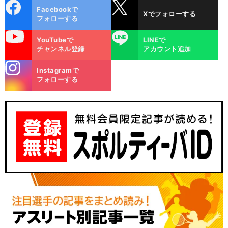
cebo
X
Facebookで
Xでフォローする
ok
フォローする
uTube
LINE
YouTubeで
LINEで
チャンネル登録
アカウント追加
stagra
Instagramで
m
フォローする