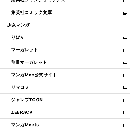
で
ド
ィ
い
新
開
ウ
ン
ウ
し
集英社コミック文庫
く
で
ド
ィ
い
新
開
ウ
ン
ウ
し
少女マンガ
く
で
ド
ィ
い
開
ウ
ン
ウ
りぼん
く
で
ド
ィ
新
開
ウ
ン
し
マーガレット
く
で
ド
い
新
開
ウ
ウ
し
別冊マーガレット
く
で
ィ
い
新
開
ン
ウ
し
マンガMee公式サイト
く
ド
ィ
い
新
ウ
ン
ウ
し
リマコミ
で
ド
ィ
い
新
開
ウ
ン
ウ
し
ジャンプTOON
く
で
ド
ィ
い
新
開
ウ
ン
ウ
し
ZEBRACK
く
で
ド
ィ
い
新
開
ウ
ン
ウ
し
マンガMeets
く
で
ド
ィ
い
新