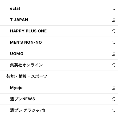
開
ウ
ン
ウ
し
eclat
く
で
ド
ィ
い
新
開
ウ
ン
ウ
し
T JAPAN
く
で
ド
ィ
い
新
開
ウ
ン
ウ
し
HAPPY PLUS ONE
く
で
ド
ィ
い
新
開
ウ
ン
ウ
し
MEN'S NON-NO
く
で
ド
ィ
い
新
開
ウ
ン
ウ
し
UOMO
く
で
ド
ィ
い
新
開
ウ
ン
ウ
し
集英社オンライン
く
で
ド
ィ
い
新
開
ウ
ン
ウ
し
芸能・情報・スポーツ
く
で
ド
ィ
い
開
ウ
ン
ウ
Myojo
く
で
ド
ィ
新
開
ウ
ン
し
週プレNEWS
く
で
ド
い
新
開
ウ
ウ
し
週プレ グラジャパ!
く
で
ィ
い
新
開
ン
ウ
し