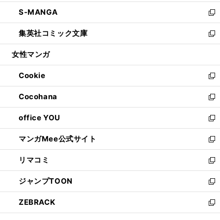
開
ウ
ン
ウ
し
S-MANGA
く
で
ド
ィ
い
新
開
ウ
ン
ウ
し
集英社コミック文庫
く
で
ド
ィ
い
新
開
ウ
ン
ウ
し
女性マンガ
く
で
ド
ィ
い
開
ウ
ン
ウ
Cookie
く
で
ド
ィ
新
開
ウ
ン
し
Cocohana
く
で
ド
い
新
開
ウ
ウ
し
office YOU
く
で
ィ
い
新
開
ン
ウ
し
マンガMee公式サイト
く
ド
ィ
い
新
ウ
ン
ウ
し
リマコミ
で
ド
ィ
い
新
開
ウ
ン
ウ
し
ジャンプTOON
く
で
ド
ィ
い
新
開
ウ
ン
ウ
し
ZEBRACK
く
で
ド
ィ
い
新
開
ウ
ン
ウ
し