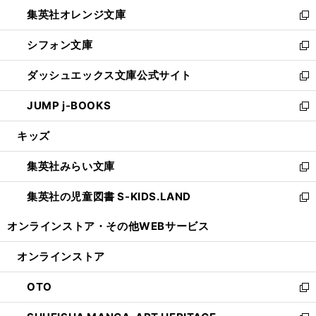
ウ
ン
し
集英社オレンジ文庫
く
で
ド
い
新
開
ウ
ウ
し
シフォン文庫
く
で
ィ
い
新
開
ン
ウ
し
ダッシュエックス文庫公式サイト
く
ド
ィ
い
新
ウ
ン
ウ
し
JUMP j-BOOKS
で
ド
ィ
い
新
開
ウ
ン
ウ
し
キッズ
く
で
ド
ィ
い
開
ウ
ン
ウ
集英社みらい文庫
く
で
ド
ィ
新
開
ウ
ン
し
集英社の児童図書 S-KIDS.LAND
く
で
ド
い
新
開
ウ
ウ
し
オンラインストア・
その他WEBサービス
く
で
ィ
い
開
ン
ウ
オンラインストア
く
ド
ィ
ウ
ン
OTO
で
ド
新
開
ウ
し