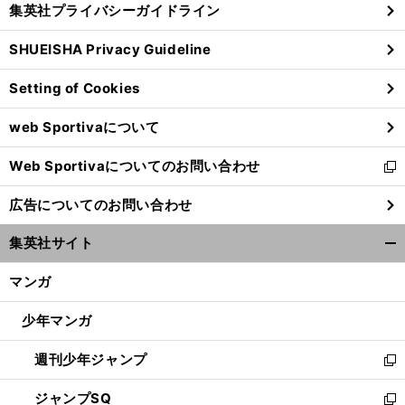
集英社プライバシーガイドライン
い
る
ウ
SHUEISHA Privacy Guideline
ィ
ン
Setting of Cookies
ド
ウ
web Sportivaについて
で
開
Web Sportivaについてのお問い合わせ
く
新
し
広告についてのお問い合わせ
い
ウ
集英社サイト
ィ
開
ン
く/
マンガ
ド
閉
ウ
じ
少年マンガ
で
る
開
週刊少年ジャンプ
く
新
し
ジャンプSQ
い
新