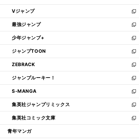
ウ
し
Vジャンプ
ィ
い
新
ン
ウ
し
最強ジャンプ
ド
ィ
い
新
ウ
ン
ウ
し
少年ジャンプ+
で
ド
ィ
い
新
開
ウ
ン
ウ
し
ジャンプTOON
く
で
ド
ィ
い
新
開
ウ
ン
ウ
し
ZEBRACK
く
で
ド
ィ
い
新
開
ウ
ン
ウ
し
ジャンプルーキー！
く
で
ド
ィ
い
新
開
ウ
ン
ウ
し
S-MANGA
く
で
ド
ィ
い
新
開
ウ
ン
ウ
し
集英社ジャンプリミックス
く
で
ド
ィ
い
新
開
ウ
ン
ウ
し
集英社コミック文庫
く
で
ド
ィ
い
新
開
ウ
ン
ウ
し
青年マンガ
く
で
ド
ィ
い
開
ウ
ン
ウ