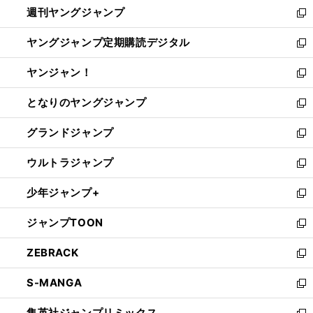
週刊ヤングジャンプ
く
で
ド
ィ
新
開
ウ
ン
し
ヤングジャンプ定期購読デジタル
く
で
ド
い
新
開
ウ
ウ
し
ヤンジャン！
く
で
ィ
い
新
開
ン
ウ
し
となりのヤングジャンプ
く
ド
ィ
い
新
ウ
ン
ウ
し
グランドジャンプ
で
ド
ィ
い
新
開
ウ
ン
ウ
し
ウルトラジャンプ
く
で
ド
ィ
い
新
開
ウ
ン
ウ
し
少年ジャンプ+
く
で
ド
ィ
い
新
開
ウ
ン
ウ
し
ジャンプTOON
く
で
ド
ィ
い
新
開
ウ
ン
ウ
し
ZEBRACK
く
で
ド
ィ
い
新
開
ウ
ン
ウ
し
S-MANGA
く
で
ド
ィ
い
新
開
ウ
ン
ウ
し
集英社ジャンプリミックス
く