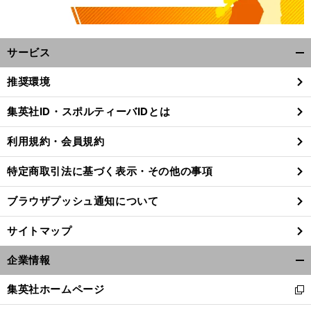
サービス
開
く/
推奨環境
閉
じ
集英社ID・スポルティーバIDとは
る
利用規約・会員規約
特定商取引法に基づく表示・その他の事項
ブラウザプッシュ通知について
サイトマップ
企業情報
開
く/
集英社ホームページ
新
閉
し
じ