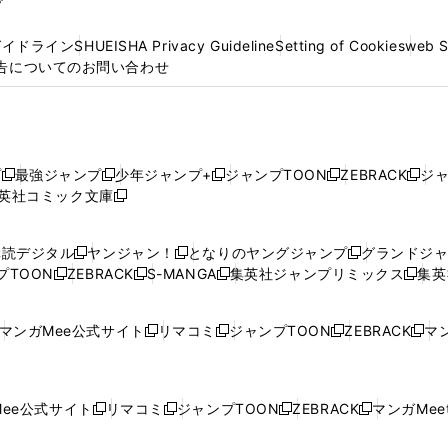
プ
ガイドライン
SHUEISHA Privacy Guideline
Setting of Cookies
web 
告についてのお問い合わせ
プ
最強ジャンプ
少年ジャンプ+
ジャンプTOON
ZEBRACK
ジ
新
新
新
新
新
英社コミック文庫
し
新
し
し
し
し
い
い
し
い
い
い
ウ
ウ
い
ウ
ウ
ウ
購読デジタル
ヤンジャン！
となりのヤングジャンプ
グランドジ
新
新
新
ィ
ィ
ウ
ィ
ィ
ィ
プTOON
ZEBRACK
S-MANGA
集英社ジャンプリミックス
集英
新
し
新
し
新
し
新
ン
ン
ィ
ン
ン
ン
し
い
し
い
し
い
し
ド
ド
ン
ド
ド
ド
い
ウ
い
ウ
い
ウ
い
ウ
ウ
ド
ウ
ウ
ウ
マンガMee公式サイト
リマコミ
ジャンプTOON
ZEBRACK
マン
新
新
新
新
ウ
ィ
ウ
ィ
ウ
ィ
ウ
で
で
ウ
で
で
で
し
し
し
し
し
ィ
ン
ィ
ン
ィ
ン
ィ
開
開
で
開
開
開
い
い
い
い
い
ン
ド
ン
ド
ン
ド
ン
く
く
開
く
く
く
ウ
ウ
ウ
ウ
ウ
ド
ウ
ド
ウ
ド
ウ
ド
ee公式サイト
リマコミ
ジャンプTOON
ZEBRACK
マンガMeet
く
新
新
新
新
ィ
ィ
ィ
ィ
ィ
ウ
で
ウ
で
ウ
で
ウ
し
し
し
し
ン
ン
ン
ン
ン
で
開
で
開
で
開
で