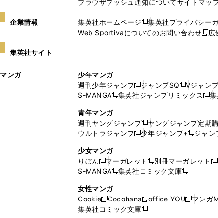
ブラウザプッシュ通知について
サイトマッ
企業情報
集英社ホームページ
集英社プライバシー
新
Web Sportivaについてのお問い合わせ
広
し
新
い
し
集英社サイト
ウ
い
ィ
ウ
マンガ
少年マンガ
ン
ィ
週刊少年ジャンプ
ジャンプSQ
Vジャン
ド
ン
新
新
S-MANGA
集英社ジャンプリミックス
集
ウ
ド
新
し
し
新
で
ウ
し
い
い
し
青年マンガ
開
で
い
ウ
ウ
い
週刊ヤングジャンプ
ヤングジャンプ定期
新
く
開
ウ
ィ
ィ
ウ
ウルトラジャンプ
少年ジャンプ+
ジャン
新
し
新
く
ィ
ン
ン
ィ
し
い
し
ン
ド
ド
ン
少女マンガ
い
ウ
い
ド
ウ
ウ
ド
りぼん
マーガレット
別冊マーガレット
新
新
新
ウ
ィ
ウ
ウ
で
で
ウ
S-MANGA
集英社コミック文庫
し
新
し
新
ィ
ン
ィ
で
開
開
で
い
し
い
し
ン
ド
ン
女性マンガ
開
く
く
開
ウ
い
ウ
い
ド
ウ
ド
Cookie
Cocohana
office YOU
マンガM
く
く
新
新
新
ィ
ウ
ィ
ウ
ウ
で
ウ
集英社コミック文庫
し
新
し
し
ン
ィ
ン
ィ
で
開
で