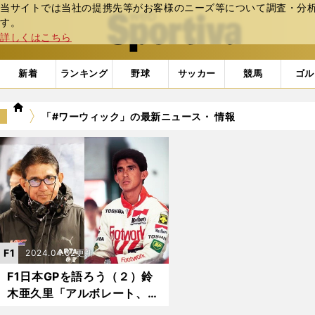
当サイトでは当社の提携先等がお客様のニーズ等について調査・分析し
web Sportiva (webスポルティーバ)
す。
詳しくはこちら
新着
ランキング
野球
サッカー
競馬
ゴル
we
「#ワーウィック」の最新ニュース・ 情報
b
ス
ポ
ル
テ
ィ
ー
バ
F1
2024.04.02更新
F1日本GPを語ろう（２）鈴
木亜久里「アルボレート、ワ
ーウィック...みんないい奴。