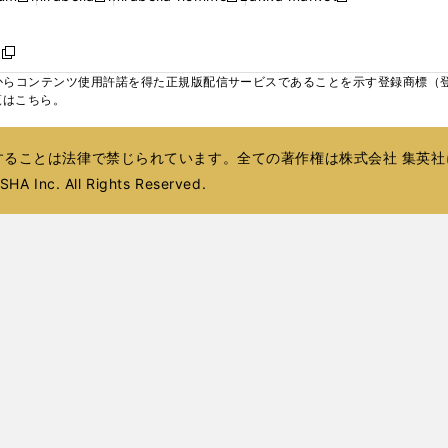
ィ
ウ
ウ
ウ
く
く
く
く
い
し
し
い
し
し
い
ン
で
で
で
ウ
い
い
ウ
い
い
ウ
ド
ボ
開
開
開
新
ィ
ウ
ウ
ィ
ウ
ウ
ィ
ウ
く
く
く
し
らコンテンツ使用許諾を得た正規版配信サービスであることを示す登録商標（登録番
ン
ィ
ィ
ン
ィ
ィ
ン
で
い
覧はこちら。
ド
ン
ン
ド
ン
ン
ド
開
ウ
ウ
ド
ド
ウ
ド
ド
ウ
く
ィ
で
ウ
ウ
で
ウ
ウ
で
ることは法律で禁じられています。全ての著作権は株式会社 集英社
ン
開
で
で
開
で
で
開
ド
HA Inc. All Rights Reserved.
く
開
開
く
開
開
く
ウ
く
く
く
く
で
開
く