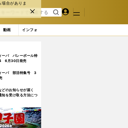
る場合がありま
マイペ
閉じ
検索
メニュ
ー
る
す
ジ
る
動画
インフォ
ィーバ バレーボール特
.4 6月30日発売
ィーバ 部活特集号 3
売
などのお知らせが届く
通知を受け取る方法につ