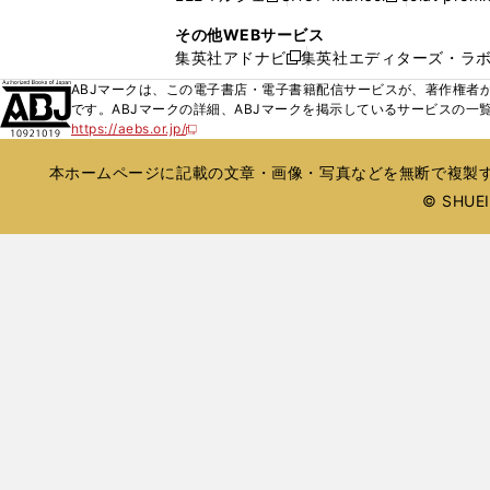
ィ
ウ
い
し
し
ン
その他WEBサービス
で
ウ
い
い
ド
集英社アドナビ
集英社エディターズ・ラ
開
新
ィ
ウ
ウ
ウ
く
し
ABJマークは、この電子書店・電子書籍配信サービスが、著作権者か
ン
ィ
ィ
で
い
です。ABJマークの詳細、ABJマークを掲示しているサービスの一
ド
ン
ン
開
https://aebs.or.jp/
ウ
新
ウ
ド
ド
く
し
ィ
で
ウ
ウ
い
本ホームページに記載の文章・画像・写真などを無断で複製す
ン
開
で
で
ウ
ド
© SHUEIS
ィ
く
開
開
ン
ウ
く
く
ド
で
ウ
開
で
開
く
く