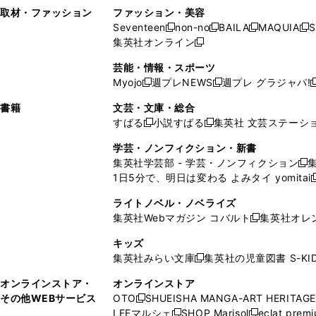
い
し
い
い
ド
ン
ド
ン
取材・ファッション
ファッション・美容
開
く
開
ウ
い
ウ
ウ
ウ
ド
ウ
ド
Seventeen
non-no
BAILA
MAQUIA
S
く
く
新
新
新
新
ィ
ウ
ィ
ィ
で
ウ
で
ウ
集英社オンライン
し
新
し
し
し
ン
ィ
ン
ン
開
で
開
で
い
し
い
い
い
ド
ン
ド
ド
芸能・情報・スポーツ
く
開
く
開
ウ
い
ウ
ウ
ウ
ウ
ド
ウ
ウ
Myojo
週プレNEWS
週プレ グラジャパ!
く
く
新
新
新
ィ
ウ
ィ
ィ
ィ
で
ウ
で
で
し
し
ン
ィ
ン
ン
ン
書籍
文芸・文庫・総合
開
で
開
開
い
い
ド
ン
ド
ド
ド
すばる
小説すばる
集英社 文芸ステーシ
く
開
く
く
新
新
ウ
ウ
ウ
ド
ウ
ウ
ウ
く
し
し
ィ
ィ
学芸・ノンフィクション・新書
で
ウ
で
で
で
い
い
ン
ン
集英社学芸部 - 学芸・ノンフィクション
開
で
開
開
開
新
ウ
ウ
ド
ド
1日5分で、明日は変わる よみタイ yomitai
く
開
く
く
く
し
新
ィ
ィ
ウ
ウ
く
い
ン
ン
ライトノベル・ノベライズ
で
で
ウ
ド
ド
集英社Webマガジン コバルト
集英社オレ
開
開
新
ィ
ウ
ウ
く
く
し
ン
キッズ
で
で
い
ド
集英社みらい文庫
集英社の児童図書 S-KID
開
開
新
ウ
ウ
く
く
し
ィ
オンラインストア・
オンラインストア
で
い
ン
その他WEBサービス
OTO
SHUEISHA MANGA-ART HERITAGE
開
新
ウ
ド
LEEマルシェ
SHOP Marisol
eclat prem
く
し
新
新