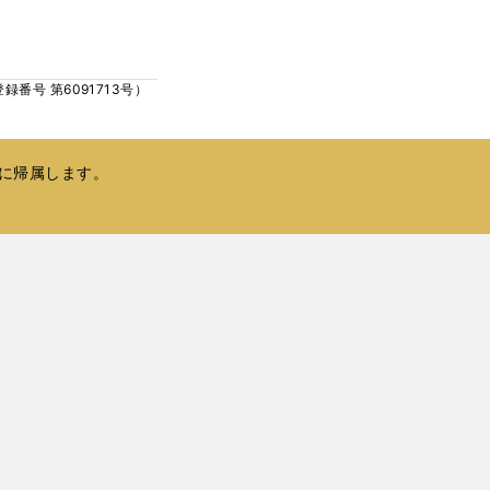
ウ
い
で
ウ
開
ィ
く
号 第6091713号）
ン
ド
ウ
で
に帰属します。
開
く