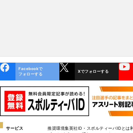
一番つまらなかったのは...」
ebo
X
YouTube
Facebookで
Xでフォローする
ok
フォローする
サービス
推奨環境
集英社ID・スポルティーバIDとは