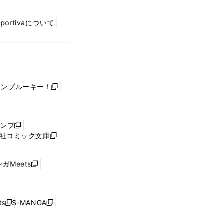
Sportivaについて
ャンプルーキー！
新
し
い
ウ
ャンプ
新
ィ
社コミック文庫
し
新
ン
い
し
ド
ウ
い
ウ
ガMeets
新
ィ
ウ
で
し
ン
ィ
開
い
ド
ン
く
ウ
ウ
ド
s
S-MANGA
新
新
ィ
で
ウ
し
し
ン
開
で