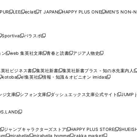
い
い
い
い
ド
ド
ド
ド
ド
開
く
開
く
開
く
開
ウ
ウ
ウ
ウ
ウ
ウ
ウ
ウ
ウ
PUR
LEE
eclat
T JAPAN
HAPPY PLUS ONE
MEN'S NON-
く
く
く
く
新
新
新
新
新
ィ
ィ
ィ
ィ
で
で
で
で
で
し
し
し
し
し
ン
ン
ン
ン
開
開
開
開
開
い
い
い
い
い
ド
ド
ド
ド
く
く
く
く
く
ウ
ウ
ウ
ウ
ウ
ウ
ウ
ウ
ウ
Sportiva
パラスポ
新
新
ィ
ィ
ィ
ィ
ィ
で
で
で
で
し
し
し
ン
ン
ン
ン
ン
開
開
開
開
い
い
い
ド
ド
ド
ド
ド
ョン
web 集英社文庫
青春と読書
アジア人物史
く
く
く
く
新
新
新
新
ウ
ウ
ウ
ウ
ウ
ウ
ウ
ウ
し
し
し
し
ィ
ィ
ィ
で
で
で
で
で
い
い
い
い
ン
ン
ン
集英社ビジネス書
集英社新書
集英社新書プラス - 知の水先案内人
開
開
開
開
開
新
新
新
ウ
ウ
ウ
ウ
ド
ド
ド
kotoba
e!集英社
情報・知識＆オピニオン imidas
く
く
く
く
く
新
し
新
し
新
ィ
ィ
ィ
ィ
ウ
ウ
ウ
し
し
い
し
い
し
ン
ン
ン
ン
で
で
で
い
い
ウ
い
ウ
い
ド
ド
ド
ド
ンジ文庫
シフォン文庫
ダッシュエックス文庫公式サイト
JUMP 
開
開
開
新
新
新
ウ
ウ
ィ
ウ
ィ
ウ
ウ
ウ
ウ
ウ
く
く
く
し
し
し
ィ
ィ
ン
ィ
ン
ィ
で
で
で
で
い
い
い
ン
ン
ド
ン
ド
ン
S.LAND
開
開
開
開
新
ウ
ウ
ウ
ド
ド
ウ
ド
ウ
ド
く
く
く
く
し
ィ
ィ
ィ
ウ
ウ
で
ウ
で
ウ
い
ン
ン
ン
ジャンプキャラクターズストア
HAPPY PLUS STORE
SHUEIS
で
で
開
で
開
で
新
新
新
ウ
ド
ド
ド
ium
mirabella
mirabella homme
zakka market
開
開
く
開
く
開
し
新
新
新
し
新
し