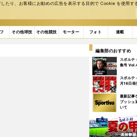
たり、お客様にお勧めの広告を表⽰する⽬的で Cookie を使⽤す
フ
その他球技
その他競技
モーター
フォト
連載
編集部のおすすめ
スポルテ
集号 Vol
スポルテ
月16日発
最新記事
プッシュ
いて