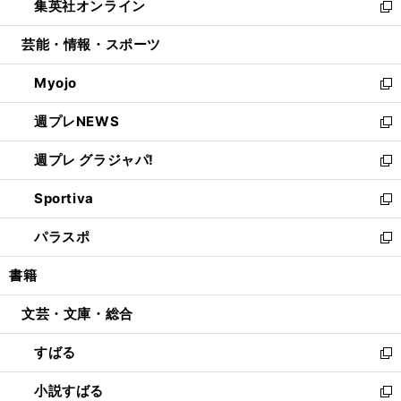
集英社オンライン
く
で
ド
ィ
い
新
開
ウ
ン
ウ
し
芸能・情報・スポーツ
く
で
ド
ィ
い
開
ウ
ン
ウ
Myojo
く
で
ド
ィ
新
開
ウ
ン
し
週プレNEWS
く
で
ド
い
新
開
ウ
ウ
し
週プレ グラジャパ!
く
で
ィ
い
新
開
ン
ウ
し
Sportiva
く
ド
ィ
い
新
ウ
ン
ウ
し
パラスポ
で
ド
ィ
い
新
開
ウ
ン
ウ
し
書籍
く
で
ド
ィ
い
開
ウ
ン
ウ
文芸・文庫・総合
く
で
ド
ィ
開
ウ
ン
すばる
く
で
ド
新
開
ウ
し
小説すばる
く
で
い
新