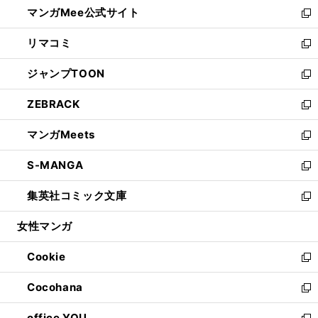
し
マンガMee公式サイト
く
ド
ィ
い
新
ウ
ン
ウ
し
リマコミ
で
ド
ィ
い
新
開
ウ
ン
ウ
し
ジャンプTOON
く
で
ド
ィ
い
新
開
ウ
ン
ウ
し
ZEBRACK
く
で
ド
ィ
い
新
開
ウ
ン
ウ
し
マンガMeets
く
で
ド
ィ
い
新
開
ウ
ン
ウ
し
S-MANGA
く
で
ド
ィ
い
新
開
ウ
ン
ウ
し
集英社コミック文庫
く
で
ド
ィ
い
新
開
ウ
ン
ウ
し
女性マンガ
く
で
ド
ィ
い
開
ウ
ン
ウ
Cookie
く
で
ド
ィ
新
開
ウ
ン
し
Cocohana
く
で
ド
い
新
開
ウ
ウ
し
office YOU
く