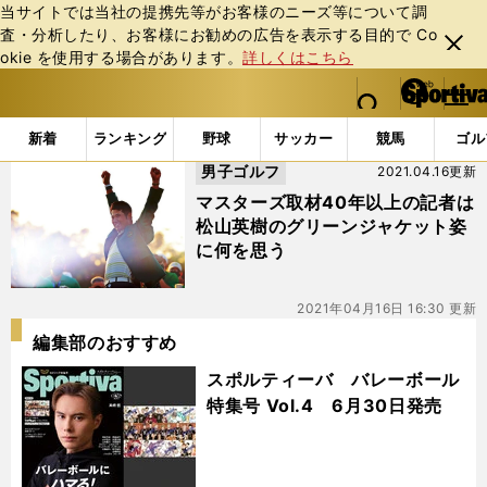
当サイトでは当社の提携先等がお客様のニーズ等について調
査・分析したり、お客様にお勧めの広告を表⽰する⽬的で Co
閉じ
okie を使⽤する場合があります。
詳しくはこちら
る
マイペ
web Sportiva (webスポルティーバ)
検索
メニュ
we
ー
「#ローアマ」の最新ニュース・ 情報
b
ジ
新着
ランキング
野球
サッカー
競馬
ゴル
ス
男子ゴルフ
2021.04.16更新
ポ
ル
マスターズ取材40年以上の記者は
テ
松山英樹のグリーンジャケット姿
ィ
に何を思う
ー
バ
2021年04月16日 16:30 更新
編集部のおすすめ
スポルティーバ バレーボール
特集号 Vol.4 6月30日発売