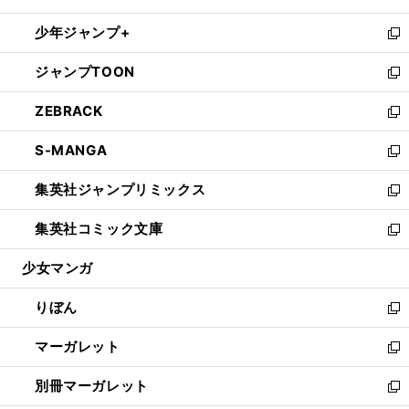
開
ウ
ン
ウ
し
少年ジャンプ+
く
で
ド
ィ
い
新
開
ウ
ン
ウ
し
ジャンプTOON
く
で
ド
ィ
い
新
開
ウ
ン
ウ
し
ZEBRACK
く
で
ド
ィ
い
新
開
ウ
ン
ウ
し
S-MANGA
く
で
ド
ィ
い
新
開
ウ
ン
ウ
し
集英社ジャンプリミックス
く
で
ド
ィ
い
新
開
ウ
ン
ウ
し
集英社コミック文庫
く
で
ド
ィ
い
新
開
ウ
ン
ウ
し
少女マンガ
く
で
ド
ィ
い
開
ウ
ン
ウ
りぼん
く
で
ド
ィ
新
開
ウ
ン
し
マーガレット
く
で
ド
い
新
開
ウ
ウ
し
別冊マーガレット
く
で
ィ
い
新
開
ン
ウ