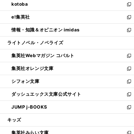
kotoba
く
で
ド
ィ
い
新
開
ウ
ン
ウ
し
e!集英社
く
で
ド
ィ
い
新
開
ウ
ン
ウ
し
情報・知識＆オピニオン imidas
く
で
ド
ィ
い
新
開
ウ
ン
ウ
し
ライトノベル・ノベライズ
く
で
ド
ィ
い
開
ウ
ン
ウ
集英社Webマガジン コバルト
く
で
ド
ィ
新
開
ウ
ン
し
集英社オレンジ文庫
く
で
ド
い
新
開
ウ
ウ
し
シフォン文庫
く
で
ィ
い
新
開
ン
ウ
し
ダッシュエックス文庫公式サイト
く
ド
ィ
い
新
ウ
ン
ウ
し
JUMP j-BOOKS
で
ド
ィ
い
新
開
ウ
ン
ウ
し
キッズ
く
で
ド
ィ
い
開
ウ
ン
ウ
集英社みらい文庫
く
で
ド
ィ