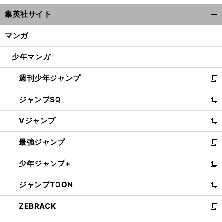
ウ
集英社サイト
ィ
開
ン
く/
マンガ
ド
閉
ウ
じ
少年マンガ
で
る
開
週刊少年ジャンプ
く
新
し
ジャンプSQ
い
新
ウ
し
Vジャンプ
ィ
い
新
ン
ウ
し
最強ジャンプ
ド
ィ
い
新
ウ
ン
ウ
し
少年ジャンプ+
で
ド
ィ
い
新
開
ウ
ン
ウ
し
ジャンプTOON
く
で
ド
ィ
い
新
開
ウ
ン
ウ
し
ZEBRACK
く
で
ド
ィ
い
新
開
ウ
ン
ウ
し