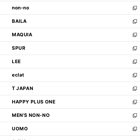
開
ウ
し
non-no
く
で
い
新
開
ウ
し
BAILA
く
ィ
い
新
ン
ウ
し
MAQUIA
ド
ィ
い
新
ウ
ン
ウ
し
SPUR
で
ド
ィ
い
新
開
ウ
ン
ウ
し
LEE
く
で
ド
ィ
い
新
開
ウ
ン
ウ
し
eclat
く
で
ド
ィ
い
新
開
ウ
ン
ウ
し
T JAPAN
く
で
ド
ィ
い
新
開
ウ
ン
ウ
し
HAPPY PLUS ONE
く
で
ド
ィ
い
新
開
ウ
ン
ウ
し
MEN'S NON-NO
く
で
ド
ィ
い
新
開
ウ
ン
ウ
し
UOMO
く
で
ド
ィ
い
新
開
ウ
ン
ウ
し