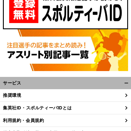
サービス
開
く/
推奨環境
閉
じ
集英社ID・スポルティーバIDとは
る
利用規約・会員規約