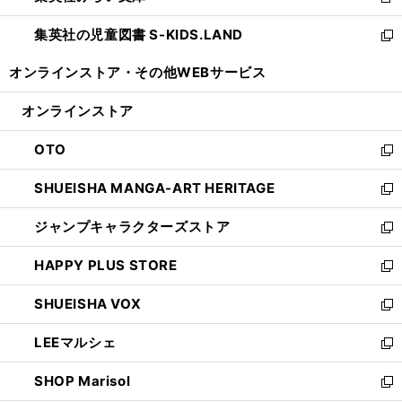
新
開
ウ
ン
し
集英社の児童図書 S-KIDS.LAND
く
で
ド
い
新
開
ウ
ウ
し
オンラインストア・
その他WEBサービス
く
で
ィ
い
開
ン
ウ
オンラインストア
く
ド
ィ
ウ
ン
OTO
で
ド
新
開
ウ
し
SHUEISHA MANGA-ART HERITAGE
く
で
い
新
開
ウ
し
ジャンプキャラクターズストア
く
ィ
い
新
ン
ウ
し
HAPPY PLUS STORE
ド
ィ
い
新
ウ
ン
ウ
し
SHUEISHA VOX
で
ド
ィ
い
新
開
ウ
ン
ウ
し
LEEマルシェ
く
で
ド
ィ
い
新
開
ウ
ン
ウ
し
SHOP Marisol
く
で
ド
ィ
い
新
開
ウ