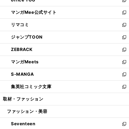
で
ィ
い
新
開
ン
ウ
し
マンガMee公式サイト
く
ド
ィ
い
新
ウ
ン
ウ
し
リマコミ
で
ド
ィ
い
新
開
ウ
ン
ウ
し
ジャンプTOON
く
で
ド
ィ
い
新
開
ウ
ン
ウ
し
ZEBRACK
く
で
ド
ィ
い
新
開
ウ
ン
ウ
し
マンガMeets
く
で
ド
ィ
い
新
開
ウ
ン
ウ
し
S-MANGA
く
で
ド
ィ
い
新
開
ウ
ン
ウ
し
集英社コミック文庫
く
で
ド
ィ
い
新
開
ウ
ン
ウ
し
取材・ファッション
く
で
ド
ィ
い
開
ウ
ン
ウ
ファッション・美容
く
で
ド
ィ
開
ウ
ン
Seventeen
く
で
ド
新