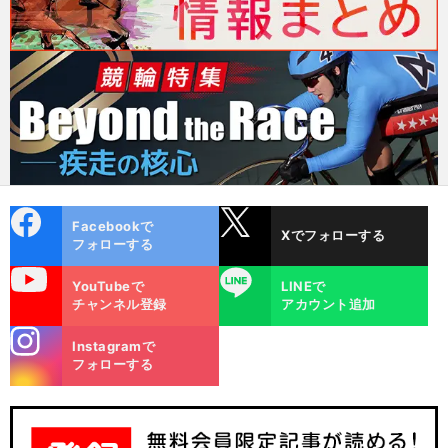
cebo
X
Facebookで
Xでフォローする
ok
フォローする
uTube
LINE
YouTubeで
LINEで
チャンネル登録
アカウント追加
stagra
Instagramで
m
フォローする