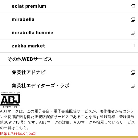
ン
ウ
し
eclat premium
く
で
ド
ィ
い
新
開
ウ
ン
ウ
し
mirabella
く
で
ド
ィ
い
新
開
ウ
ン
ウ
し
mirabella homme
く
で
ド
ィ
い
新
開
ウ
ン
ウ
し
zakka market
く
で
ド
ィ
い
新
開
ウ
ン
ウ
し
その他WEBサービス
く
で
ド
ィ
い
開
ウ
ン
ウ
集英社アドナビ
く
で
ド
ィ
新
開
ウ
ン
し
集英社エディターズ・ラボ
く
で
ド
い
新
開
ウ
ウ
し
く
で
ィ
い
開
ン
ウ
ABJマークは、この電子書店・電子書籍配信サービスが、著作権者からコンテ
く
ド
ィ
ンツ使用許諾を得た正規版配信サービスであることを示す登録商標（登録番号
ウ
ン
第6091713号）です。ABJマークの詳細、ABJマークを掲示しているサービス
で
ド
の一覧はこちら。
開
ウ
https://aebs.or.jp/
新