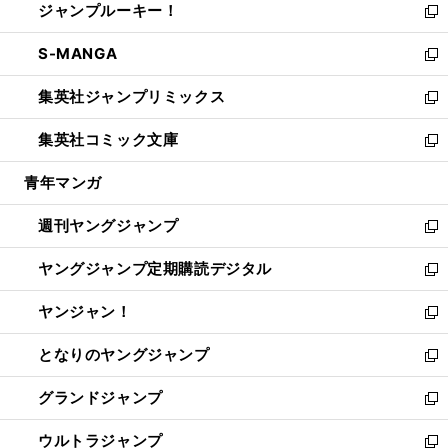
ジャンプルーキー！
く
で
ド
ィ
い
新
開
ウ
ン
ウ
し
S-MANGA
く
で
ド
ィ
い
新
開
ウ
ン
ウ
し
集英社ジャンプリミックス
く
で
ド
ィ
い
新
開
ウ
ン
ウ
し
集英社コミック文庫
く
で
ド
ィ
い
新
開
ウ
ン
ウ
し
青年マンガ
く
で
ド
ィ
い
開
ウ
ン
ウ
週刊ヤングジャンプ
く
で
ド
ィ
新
開
ウ
ン
し
ヤングジャンプ定期購読デジタル
く
で
ド
い
新
開
ウ
ウ
し
ヤンジャン！
く
で
ィ
い
新
開
ン
ウ
し
となりのヤングジャンプ
く
ド
ィ
い
新
ウ
ン
ウ
し
グランドジャンプ
で
ド
ィ
い
新
開
ウ
ン
ウ
し
ウルトラジャンプ
く
で
ド
ィ
い
新