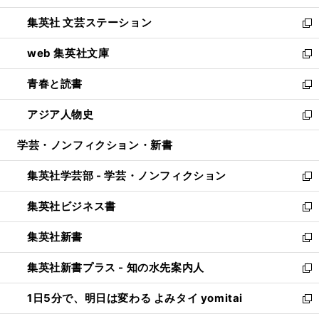
開
ウ
し
集英社 文芸ステーション
く
ィ
い
新
ン
ウ
し
web 集英社文庫
ド
ィ
い
新
ウ
ン
ウ
し
青春と読書
で
ド
ィ
い
新
開
ウ
ン
ウ
し
アジア人物史
く
で
ド
ィ
い
新
開
ウ
ン
ウ
し
学芸・ノンフィクション・新書
く
で
ド
ィ
い
開
ウ
ン
ウ
集英社学芸部 - 学芸・ノンフィクション
く
で
ド
ィ
新
開
ウ
ン
し
集英社ビジネス書
く
で
ド
い
新
開
ウ
ウ
し
集英社新書
く
で
ィ
い
新
開
ン
ウ
し
集英社新書プラス - 知の水先案内人
く
ド
ィ
い
新
ウ
ン
ウ
し
1日5分で、明日は変わる よみタイ yomitai
で
ド
ィ
い
新
開
ウ
ン
ウ
し