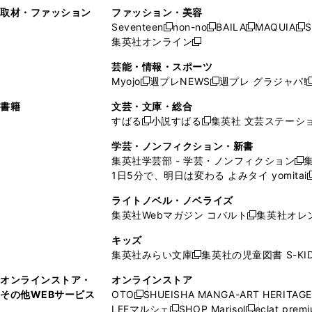
い
し
い
い
ド
ン
ド
ン
取材・ファッション
ファッション・美容
開
く
開
ウ
い
ウ
ウ
ウ
ド
ウ
ド
Seventeen
non-no
BAILA
MAQUIA
S
く
く
新
新
新
新
ィ
ウ
ィ
ィ
で
ウ
で
ウ
集英社オンライン
し
新
し
し
し
ン
ィ
ン
ン
開
で
開
で
い
し
い
い
い
ド
ン
ド
ド
芸能・情報・スポーツ
く
開
く
開
ウ
い
ウ
ウ
ウ
ウ
ド
ウ
ウ
Myojo
週プレNEWS
週プレ グラジャパ!
く
く
新
新
新
ィ
ウ
ィ
ィ
ィ
で
ウ
で
で
し
し
ン
ィ
ン
ン
ン
書籍
文芸・文庫・総合
開
で
開
開
い
い
ド
ン
ド
ド
ド
すばる
小説すばる
集英社 文芸ステーシ
く
開
く
く
新
新
ウ
ウ
ウ
ド
ウ
ウ
ウ
く
し
し
ィ
ィ
学芸・ノンフィクション・新書
で
ウ
で
で
で
い
い
ン
ン
集英社学芸部 - 学芸・ノンフィクション
開
で
開
開
開
新
ウ
ウ
ド
ド
1日5分で、明日は変わる よみタイ yomitai
く
開
く
く
く
し
新
ィ
ィ
ウ
ウ
く
い
ン
ン
ライトノベル・ノベライズ
で
で
ウ
ド
ド
集英社Webマガジン コバルト
集英社オレ
開
開
新
ィ
ウ
ウ
く
く
し
ン
キッズ
で
で
い
ド
集英社みらい文庫
集英社の児童図書 S-KID
開
開
新
ウ
ウ
く
く
し
ィ
オンラインストア・
オンラインストア
で
い
ン
その他WEBサービス
OTO
SHUEISHA MANGA-ART HERITAGE
開
新
ウ
ド
LEEマルシェ
SHOP Marisol
eclat prem
く
し
新
新