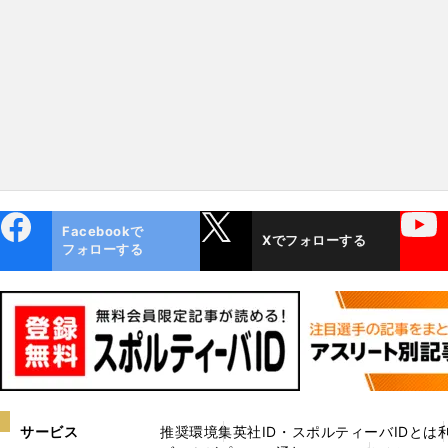
ebo
X
YouTube
Facebookで
Xでフォローする
ok
フォローする
サービス
推奨環境
集英社ID・スポルティーバIDとは