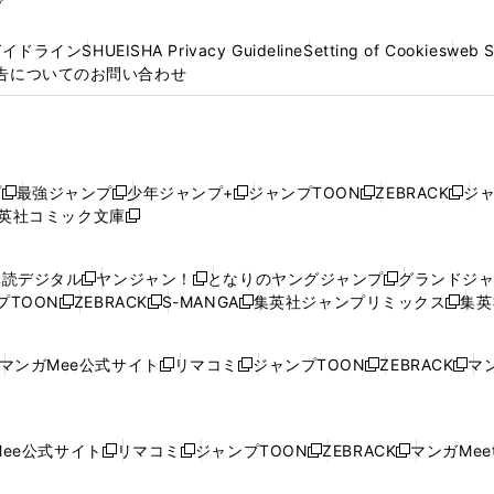
プ
ガイドライン
SHUEISHA Privacy Guideline
Setting of Cookies
web 
告についてのお問い合わせ
プ
最強ジャンプ
少年ジャンプ+
ジャンプTOON
ZEBRACK
ジ
新
新
新
新
新
英社コミック文庫
し
新
し
し
し
し
い
い
し
い
い
い
ウ
ウ
い
ウ
ウ
ウ
購読デジタル
ヤンジャン！
となりのヤングジャンプ
グランドジ
新
新
新
ィ
ィ
ウ
ィ
ィ
ィ
プTOON
ZEBRACK
S-MANGA
集英社ジャンプリミックス
集英
新
し
新
し
新
し
新
ン
ン
ィ
ン
ン
ン
し
い
し
い
し
い
し
ド
ド
ン
ド
ド
ド
い
ウ
い
ウ
い
ウ
い
ウ
ウ
ド
ウ
ウ
ウ
マンガMee公式サイト
リマコミ
ジャンプTOON
ZEBRACK
マン
新
新
新
新
ウ
ィ
ウ
ィ
ウ
ィ
ウ
で
で
ウ
で
で
で
し
し
し
し
し
ィ
ン
ィ
ン
ィ
ン
ィ
開
開
で
開
開
開
い
い
い
い
い
ン
ド
ン
ド
ン
ド
ン
く
く
開
く
く
く
ウ
ウ
ウ
ウ
ウ
ド
ウ
ド
ウ
ド
ウ
ド
ee公式サイト
リマコミ
ジャンプTOON
ZEBRACK
マンガMeet
く
新
新
新
新
ィ
ィ
ィ
ィ
ィ
ウ
で
ウ
で
ウ
で
ウ
し
し
し
し
ン
ン
ン
ン
ン
で
開
で
開
で
開
で