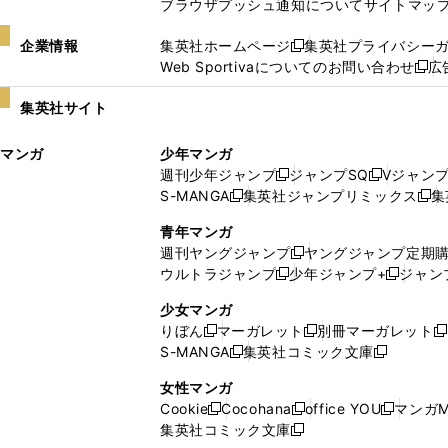
ブラウザプッシュ通知について
サイトマッ
企業情報
集英社ホームページ
集英社プライバシー
新
Web Sportivaについてのお問い合わせ
広
し
新
い
し
集英社サイト
ウ
い
ィ
ウ
マンガ
少年マンガ
ン
ィ
週刊少年ジャンプ
ジャンプSQ
Vジャン
ド
ン
新
新
S-MANGA
集英社ジャンプリミックス
集
ウ
ド
新
し
し
新
で
ウ
し
い
い
し
青年マンガ
開
で
い
ウ
ウ
い
週刊ヤングジャンプ
ヤングジャンプ定期
新
く
開
ウ
ィ
ィ
ウ
ウルトラジャンプ
少年ジャンプ+
ジャン
新
し
新
く
ィ
ン
ン
ィ
し
い
し
ン
ド
ド
ン
少女マンガ
い
ウ
い
ド
ウ
ウ
ド
りぼん
マーガレット
別冊マーガレット
新
新
新
ウ
ィ
ウ
ウ
で
で
ウ
S-MANGA
集英社コミック文庫
し
新
し
新
ィ
ン
ィ
で
開
開
で
い
し
い
し
ン
ド
ン
女性マンガ
開
く
く
開
ウ
い
ウ
い
ド
ウ
ド
Cookie
Cocohana
office YOU
マンガM
く
く
新
新
新
ィ
ウ
ィ
ウ
ウ
で
ウ
集英社コミック文庫
し
新
し
し
ン
ィ
ン
ィ
で
開
で