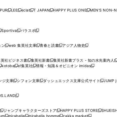
い
い
い
い
ド
ド
ド
ド
ド
開
く
開
く
開
く
開
ウ
ウ
ウ
ウ
ウ
ウ
ウ
ウ
ウ
PUR
LEE
eclat
T JAPAN
HAPPY PLUS ONE
MEN'S NON-
く
く
く
く
新
新
新
新
新
ィ
ィ
ィ
ィ
で
で
で
で
で
し
し
し
し
し
ン
ン
ン
ン
開
開
開
開
開
い
い
い
い
い
ド
ド
ド
ド
く
く
く
く
く
ウ
ウ
ウ
ウ
ウ
ウ
ウ
ウ
ウ
Sportiva
パラスポ
新
新
ィ
ィ
ィ
ィ
ィ
で
で
で
で
し
し
し
ン
ン
ン
ン
ン
開
開
開
開
い
い
い
ド
ド
ド
ド
ド
ョン
web 集英社文庫
青春と読書
アジア人物史
く
く
く
く
新
新
新
新
ウ
ウ
ウ
ウ
ウ
ウ
ウ
ウ
し
し
し
し
ィ
ィ
ィ
で
で
で
で
で
い
い
い
い
ン
ン
ン
集英社ビジネス書
集英社新書
集英社新書プラス - 知の水先案内人
開
開
開
開
開
新
新
新
ウ
ウ
ウ
ウ
ド
ド
ド
kotoba
e!集英社
情報・知識＆オピニオン imidas
く
く
く
く
く
新
し
新
し
新
ィ
ィ
ィ
ィ
ウ
ウ
ウ
し
し
い
し
い
し
ン
ン
ン
ン
で
で
で
い
い
ウ
い
ウ
い
ド
ド
ド
ド
ンジ文庫
シフォン文庫
ダッシュエックス文庫公式サイト
JUMP 
開
開
開
新
新
新
ウ
ウ
ィ
ウ
ィ
ウ
ウ
ウ
ウ
ウ
く
く
く
し
し
し
ィ
ィ
ン
ィ
ン
ィ
で
で
で
で
い
い
い
ン
ン
ド
ン
ド
ン
S.LAND
開
開
開
開
新
ウ
ウ
ウ
ド
ド
ウ
ド
ウ
ド
く
く
く
く
し
ィ
ィ
ィ
ウ
ウ
で
ウ
で
ウ
い
ン
ン
ン
ジャンプキャラクターズストア
HAPPY PLUS STORE
SHUEIS
で
で
開
で
開
で
新
新
新
ウ
ド
ド
ド
ium
mirabella
mirabella homme
zakka market
開
開
く
開
く
開
し
新
新
新
し
新
し