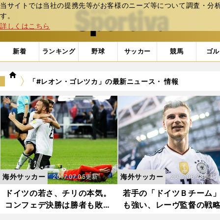
当サイトでは当社の提携先等がお客様のニーズ等について調査・分析し
web Sportiva (webスポルティーバ)
す。
詳しくはこちら
新着
ランキング
野球
サッカー
競馬
ゴル
we
「#レオン・ゴレツカ」の最新ニュース・ 情報
b
ス
ポ
ル
テ
ィ
ー
バ
海外サッカー
海外サッカー
2017.07.05更新
2017.06.28更新
ドイツの若さ、チリの本気。
若手の「ドイツＢチーム
コンフェデ決勝は勝者も敗者
も強い、レーヴ監督の戦
も美しかった
な代表づくり