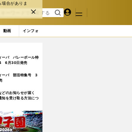
る場合がありま
マイペ
閉じ
検索
メニュ
ー
る
す
ジ
る
動画
インフォ
ィーバ バレーボール特
.4 6月30日発売
ィーバ 部活特集号 3
売
などのお知らせが届く
通知を受け取る方法につ