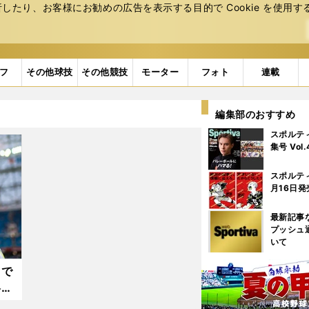
たり、お客様にお勧めの広告を表⽰する⽬的で Cookie を使⽤す
フ
その他球技
その他競技
モーター
フォト
連載
編集部のおすすめ
スポルテ
集号 Vol
スポルテ
月16日発
最新記事
プッシュ
いて
」で
略的