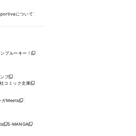
Sportivaについて
ャンプルーキー！
新
し
い
ウ
ャンプ
新
ィ
社コミック文庫
し
新
ン
い
し
ド
ウ
い
ウ
ガMeets
新
ィ
ウ
で
し
ン
ィ
開
い
ド
ン
く
ウ
ウ
ド
s
S-MANGA
新
新
ィ
で
ウ
し
し
ン
開
で