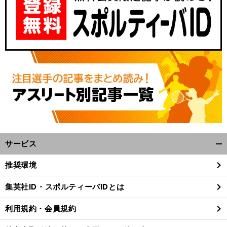
サービス
開
く/
推奨環境
閉
じ
集英社ID・スポルティーバIDとは
る
利用規約・会員規約