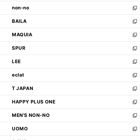
開
ウ
し
non-no
く
で
い
新
開
ウ
し
BAILA
く
ィ
い
新
ン
ウ
し
MAQUIA
ド
ィ
い
新
ウ
ン
ウ
し
SPUR
で
ド
ィ
い
新
開
ウ
ン
ウ
し
LEE
く
で
ド
ィ
い
新
開
ウ
ン
ウ
し
eclat
く
で
ド
ィ
い
新
開
ウ
ン
ウ
し
T JAPAN
く
で
ド
ィ
い
新
開
ウ
ン
ウ
し
HAPPY PLUS ONE
く
で
ド
ィ
い
新
開
ウ
ン
ウ
し
MEN'S NON-NO
く
で
ド
ィ
い
新
開
ウ
ン
ウ
し
UOMO
く
で
ド
ィ
い
新
開
ウ
ン
ウ
し