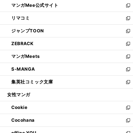
し
マンガMee公式サイト
く
ド
ィ
い
新
ウ
ン
ウ
し
リマコミ
で
ド
ィ
い
新
開
ウ
ン
ウ
し
ジャンプTOON
く
で
ド
ィ
い
新
開
ウ
ン
ウ
し
ZEBRACK
く
で
ド
ィ
い
新
開
ウ
ン
ウ
し
マンガMeets
く
で
ド
ィ
い
新
開
ウ
ン
ウ
し
S-MANGA
く
で
ド
ィ
い
新
開
ウ
ン
ウ
し
集英社コミック文庫
く
で
ド
ィ
い
新
開
ウ
ン
ウ
し
女性マンガ
く
で
ド
ィ
い
開
ウ
ン
ウ
Cookie
く
で
ド
ィ
新
開
ウ
ン
し
Cocohana
く
で
ド
い
新
開
ウ
ウ
し
office YOU
く