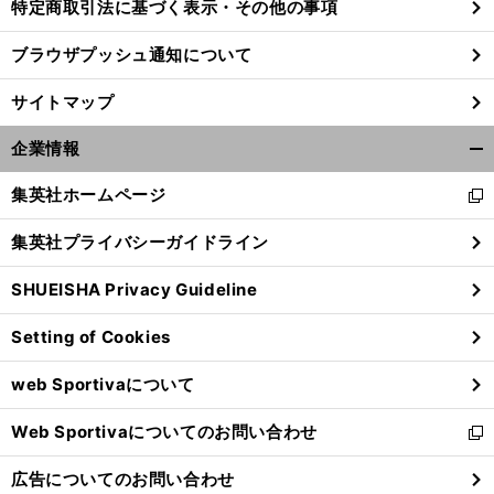
特定商取引法に基づく表示・その他の事項
ブラウザプッシュ通知について
サイトマップ
企業情報
開
く/
集英社ホームページ
新
閉
し
じ
集英社プライバシーガイドライン
い
る
ウ
SHUEISHA Privacy Guideline
ィ
ン
Setting of Cookies
ド
ウ
web Sportivaについて
で
開
Web Sportivaについてのお問い合わせ
く
新
し
広告についてのお問い合わせ
い