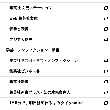
開
ウ
し
集英社 文芸ステーション
く
ィ
い
新
ン
ウ
し
web 集英社文庫
ド
ィ
い
新
ウ
ン
ウ
し
青春と読書
で
ド
ィ
い
新
開
ウ
ン
ウ
し
アジア人物史
く
で
ド
ィ
い
新
開
ウ
ン
ウ
し
学芸・ノンフィクション・新書
く
で
ド
ィ
い
開
ウ
ン
ウ
集英社学芸部 - 学芸・ノンフィクション
く
で
ド
ィ
新
開
ウ
ン
し
集英社ビジネス書
く
で
ド
い
新
開
ウ
ウ
し
集英社新書
く
で
ィ
い
新
開
ン
ウ
し
集英社新書プラス - 知の水先案内人
く
ド
ィ
い
新
ウ
ン
ウ
し
1日5分で、明日は変わる よみタイ yomitai
で
ド
ィ
い
新
開
ウ
ン
ウ
し