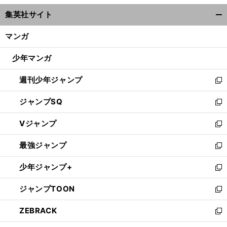
ウ
集英社サイト
ィ
開
ン
く/
マンガ
ド
閉
ウ
じ
少年マンガ
で
る
開
週刊少年ジャンプ
く
新
し
ジャンプSQ
い
新
ウ
し
Vジャンプ
ィ
い
新
ン
ウ
し
最強ジャンプ
ド
ィ
い
新
ウ
ン
ウ
し
少年ジャンプ+
で
ド
ィ
い
新
開
ウ
ン
ウ
し
ジャンプTOON
く
で
ド
ィ
い
新
開
ウ
ン
ウ
し
ZEBRACK
く
で
ド
ィ
い
新
開
ウ
ン
ウ
し