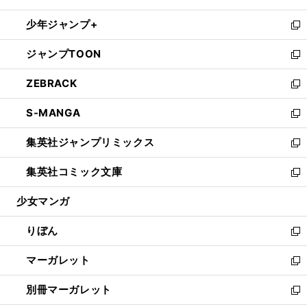
開
ウ
ン
ウ
し
少年ジャンプ+
く
で
ド
ィ
い
新
開
ウ
ン
ウ
し
ジャンプTOON
く
で
ド
ィ
い
新
開
ウ
ン
ウ
し
ZEBRACK
く
で
ド
ィ
い
新
開
ウ
ン
ウ
し
S-MANGA
く
で
ド
ィ
い
新
開
ウ
ン
ウ
し
集英社ジャンプリミックス
く
で
ド
ィ
い
新
開
ウ
ン
ウ
し
集英社コミック文庫
く
で
ド
ィ
い
新
開
ウ
ン
ウ
し
少女マンガ
く
で
ド
ィ
い
開
ウ
ン
ウ
りぼん
く
で
ド
ィ
新
開
ウ
ン
し
マーガレット
く
で
ド
い
新
開
ウ
ウ
し
別冊マーガレット
く
で
ィ
い
新
開
ン
ウ