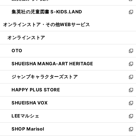
新
開
ウ
ン
し
集英社の児童図書 S-KIDS.LAND
く
で
ド
い
新
開
ウ
ウ
し
オンラインストア・
その他WEBサービス
く
で
ィ
い
開
ン
ウ
オンラインストア
く
ド
ィ
ウ
ン
OTO
で
ド
新
開
ウ
し
SHUEISHA MANGA-ART HERITAGE
く
で
い
新
開
ウ
し
ジャンプキャラクターズストア
く
ィ
い
新
ン
ウ
し
HAPPY PLUS STORE
ド
ィ
い
新
ウ
ン
ウ
し
SHUEISHA VOX
で
ド
ィ
い
新
開
ウ
ン
ウ
し
LEEマルシェ
く
で
ド
ィ
い
新
開
ウ
ン
ウ
し
SHOP Marisol
く
で
ド
ィ
い
新
開
ウ