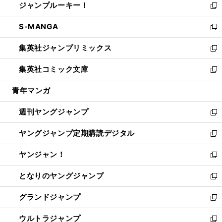
ジャンプルーキー！
く
で
ド
ィ
い
新
開
ウ
ン
ウ
し
S-MANGA
く
で
ド
ィ
い
新
開
ウ
ン
ウ
し
集英社ジャンプリミックス
く
で
ド
ィ
い
新
開
ウ
ン
ウ
し
集英社コミック文庫
く
で
ド
ィ
い
新
開
ウ
ン
ウ
し
青年マンガ
く
で
ド
ィ
い
開
ウ
ン
ウ
週刊ヤングジャンプ
く
で
ド
ィ
新
開
ウ
ン
し
ヤングジャンプ定期購読デジタル
く
で
ド
い
新
開
ウ
ウ
し
ヤンジャン！
く
で
ィ
い
新
開
ン
ウ
し
となりのヤングジャンプ
く
ド
ィ
い
新
ウ
ン
ウ
し
グランドジャンプ
で
ド
ィ
い
新
開
ウ
ン
ウ
し
ウルトラジャンプ
く
で
ド
ィ
い
新