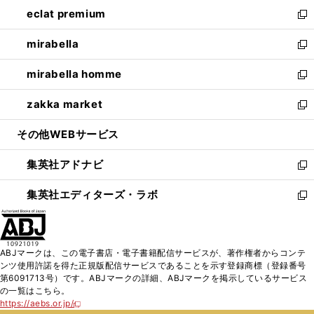
ン
ウ
し
eclat premium
く
で
ド
ィ
い
新
開
ウ
ン
ウ
し
mirabella
く
で
ド
ィ
い
新
開
ウ
ン
ウ
し
mirabella homme
く
で
ド
ィ
い
新
開
ウ
ン
ウ
し
zakka market
く
で
ド
ィ
い
新
開
ウ
ン
ウ
し
その他WEBサービス
く
で
ド
ィ
い
開
ウ
ン
ウ
集英社アドナビ
く
で
ド
ィ
新
開
ウ
ン
し
集英社エディターズ・ラボ
く
で
ド
い
新
開
ウ
ウ
し
く
で
ィ
い
開
ン
ウ
ABJマークは、この電子書店・電子書籍配信サービスが、著作権者からコンテ
く
ド
ィ
ンツ使用許諾を得た正規版配信サービスであることを示す登録商標（登録番号
ウ
ン
第6091713号）です。ABJマークの詳細、ABJマークを掲示しているサービス
で
ド
の一覧はこちら。
開
ウ
https://aebs.or.jp/
新