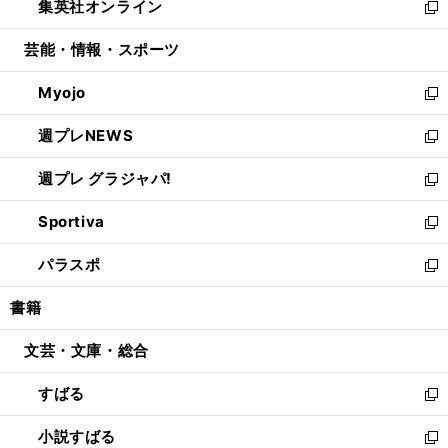
集英社オンライン
く
で
ド
ィ
い
新
開
ウ
ン
ウ
し
芸能・情報・スポーツ
く
で
ド
ィ
い
開
ウ
ン
ウ
Myojo
く
で
ド
ィ
新
開
ウ
ン
し
週プレNEWS
く
で
ド
い
新
開
ウ
ウ
し
週プレ グラジャパ!
く
で
ィ
い
新
開
ン
ウ
し
Sportiva
く
ド
ィ
い
新
ウ
ン
ウ
し
パラスポ
で
ド
ィ
い
新
開
ウ
ン
ウ
し
書籍
く
で
ド
ィ
い
開
ウ
ン
ウ
文芸・文庫・総合
く
で
ド
ィ
開
ウ
ン
すばる
く
で
ド
新
開
ウ
し
小説すばる
く
で
い
新