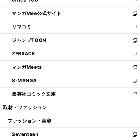
で
ィ
い
新
開
ン
ウ
し
マンガMee公式サイト
く
ド
ィ
い
新
ウ
ン
ウ
し
リマコミ
で
ド
ィ
い
新
開
ウ
ン
ウ
し
ジャンプTOON
く
で
ド
ィ
い
新
開
ウ
ン
ウ
し
ZEBRACK
く
で
ド
ィ
い
新
開
ウ
ン
ウ
し
マンガMeets
く
で
ド
ィ
い
新
開
ウ
ン
ウ
し
S-MANGA
く
で
ド
ィ
い
新
開
ウ
ン
ウ
し
集英社コミック文庫
く
で
ド
ィ
い
新
開
ウ
ン
ウ
し
取材・ファッション
く
で
ド
ィ
い
開
ウ
ン
ウ
ファッション・美容
く
で
ド
ィ
開
ウ
ン
Seventeen
く
で
ド
新