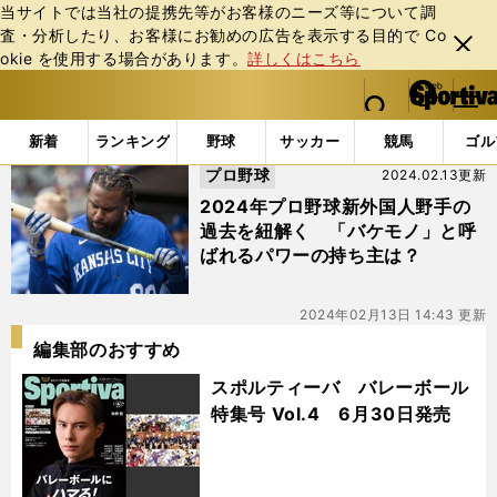
当サイトでは当社の提携先等がお客様のニーズ等について調
査・分析したり、お客様にお勧めの広告を表⽰する⽬的で Co
閉じ
okie を使⽤する場合があります。
詳しくはこちら
る
マイペ
web Sportiva (webスポルティーバ)
検索
メニュ
we
ー
「#レイノルズ」の最新ニュース・ 情報
b
ジ
新着
ランキング
野球
サッカー
競馬
ゴル
ス
プロ野球
2024.02.13更新
ポ
ル
2024年プロ野球新外国人野手の
テ
過去を紐解く 「バケモノ」と呼
ィ
ばれるパワーの持ち主は？
ー
バ
2024年02月13日 14:43 更新
編集部のおすすめ
スポルティーバ バレーボール
特集号 Vol.4 6月30日発売