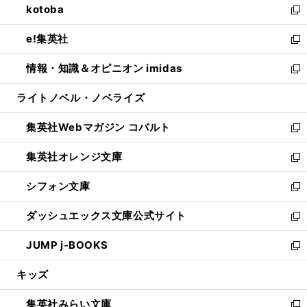
kotoba
く
で
ド
ィ
い
新
開
ウ
ン
ウ
し
e!集英社
く
で
ド
ィ
い
新
開
ウ
ン
ウ
し
情報・知識＆オピニオン imidas
く
で
ド
ィ
い
新
開
ウ
ン
ウ
し
ライトノベル・ノベライズ
く
で
ド
ィ
い
開
ウ
ン
ウ
集英社Webマガジン コバルト
く
で
ド
ィ
新
開
ウ
ン
し
集英社オレンジ文庫
く
で
ド
い
新
開
ウ
ウ
し
シフォン文庫
く
で
ィ
い
新
開
ン
ウ
し
ダッシュエックス文庫公式サイト
く
ド
ィ
い
新
ウ
ン
ウ
し
JUMP j-BOOKS
で
ド
ィ
い
新
開
ウ
ン
ウ
し
キッズ
く
で
ド
ィ
い
開
ウ
ン
ウ
集英社みらい文庫
く
で
ド
ィ