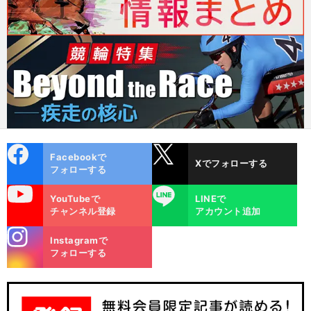
cebo
X
Facebookで
Xでフォローする
ok
フォローする
uTube
LINE
YouTubeで
LINEで
チャンネル登録
アカウント追加
stagra
Instagramで
m
フォローする