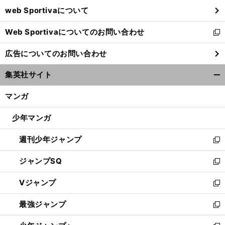
ウ
web Sportivaについて
で
開
Web Sportivaについてのお問い合わせ
く
新
し
広告についてのお問い合わせ
い
ウ
集英社サイト
ィ
開
ン
く/
マンガ
ド
閉
ウ
じ
少年マンガ
で
る
開
週刊少年ジャンプ
く
新
し
ジャンプSQ
い
新
ウ
し
Vジャンプ
ィ
い
新
ン
ウ
し
最強ジャンプ
ド
ィ
い
新
ウ
ン
ウ
し