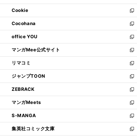
開
ウ
ン
ウ
Cookie
く
で
ド
ィ
新
開
ウ
ン
し
Cocohana
く
で
ド
い
新
開
ウ
ウ
し
office YOU
く
で
ィ
い
新
開
ン
ウ
し
マンガMee公式サイト
く
ド
ィ
い
新
ウ
ン
ウ
し
リマコミ
で
ド
ィ
い
新
開
ウ
ン
ウ
し
ジャンプTOON
く
で
ド
ィ
い
新
開
ウ
ン
ウ
し
ZEBRACK
く
で
ド
ィ
い
新
開
ウ
ン
ウ
し
マンガMeets
く
で
ド
ィ
い
新
開
ウ
ン
ウ
し
S-MANGA
く
で
ド
ィ
い
新
開
ウ
ン
ウ
し
集英社コミック文庫
く
で
ド
ィ
い
新
開
ウ
ン
ウ
し