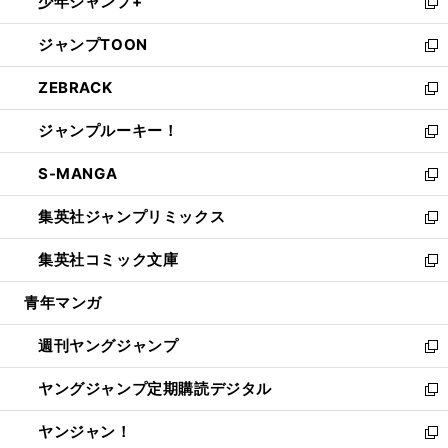
少年ジャンプ+
で
ド
ィ
い
新
開
ウ
ン
ウ
し
ジャンプTOON
く
で
ド
ィ
い
新
開
ウ
ン
ウ
し
ZEBRACK
く
で
ド
ィ
い
新
開
ウ
ン
ウ
し
ジャンプルーキー！
く
で
ド
ィ
い
新
開
ウ
ン
ウ
し
S-MANGA
く
で
ド
ィ
い
新
開
ウ
ン
ウ
し
集英社ジャンプリミックス
く
で
ド
ィ
い
新
開
ウ
ン
ウ
し
集英社コミック文庫
く
で
ド
ィ
い
新
開
ウ
ン
ウ
し
青年マンガ
く
で
ド
ィ
い
開
ウ
ン
ウ
週刊ヤングジャンプ
く
で
ド
ィ
新
開
ウ
ン
し
ヤングジャンプ定期購読デジタル
く
で
ド
い
新
開
ウ
ウ
し
ヤンジャン！
く
で
ィ
い
新