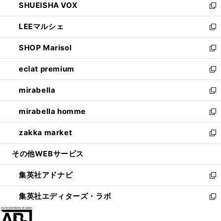
SHUEISHA VOX
で
ド
ィ
い
新
開
ウ
ン
ウ
し
LEEマルシェ
く
で
ド
ィ
い
新
開
ウ
ン
ウ
し
SHOP Marisol
く
で
ド
ィ
い
新
開
ウ
ン
ウ
し
eclat premium
く
で
ド
ィ
い
新
開
ウ
ン
ウ
し
mirabella
く
で
ド
ィ
い
新
開
ウ
ン
ウ
し
mirabella homme
く
で
ド
ィ
い
新
開
ウ
ン
ウ
し
zakka market
く
で
ド
ィ
い
新
開
ウ
ン
ウ
し
その他WEBサービス
く
で
ド
ィ
い
開
ウ
ン
ウ
集英社アドナビ
く
で
ド
ィ
新
開
ウ
ン
し
集英社エディターズ・ラボ
く
で
ド
い
新
開
ウ
ウ
し
く
で
ィ
い