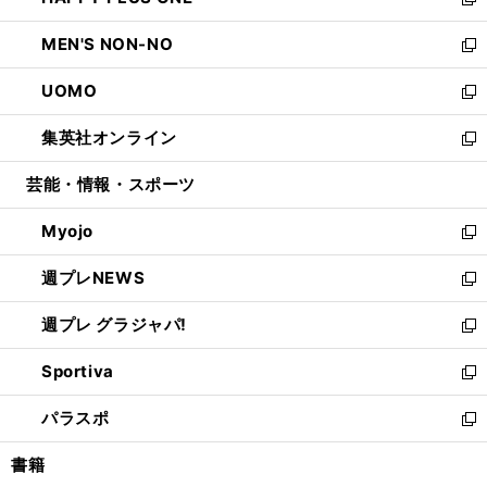
ィ
い
新
開
ウ
ン
ウ
し
MEN'S NON-NO
く
で
ド
ィ
い
新
開
ウ
ン
ウ
し
UOMO
く
で
ド
ィ
い
新
開
ウ
ン
ウ
し
集英社オンライン
く
で
ド
ィ
い
新
開
ウ
ン
ウ
し
芸能・情報・スポーツ
く
で
ド
ィ
い
開
ウ
ン
ウ
Myojo
く
で
ド
ィ
新
開
ウ
ン
し
週プレNEWS
く
で
ド
い
新
開
ウ
ウ
し
週プレ グラジャパ!
く
で
ィ
い
新
開
ン
ウ
し
Sportiva
く
ド
ィ
い
新
ウ
ン
ウ
し
パラスポ
で
ド
ィ
い
新
開
ウ
ン
ウ
し
書籍
く
で
ド
ィ
い