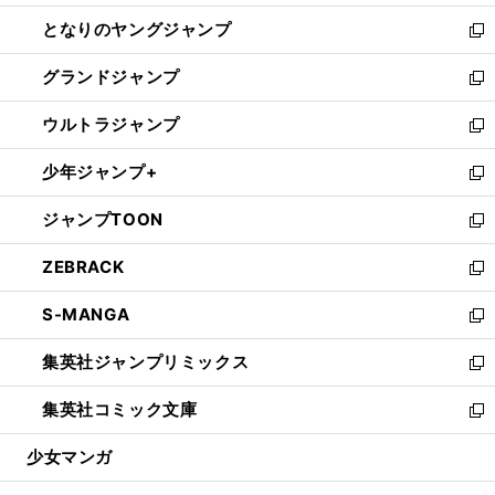
開
ン
ウ
し
となりのヤングジャンプ
く
ド
ィ
い
新
ウ
ン
ウ
し
グランドジャンプ
で
ド
ィ
い
新
開
ウ
ン
ウ
し
ウルトラジャンプ
く
で
ド
ィ
い
新
開
ウ
ン
ウ
し
少年ジャンプ+
く
で
ド
ィ
い
新
開
ウ
ン
ウ
し
ジャンプTOON
く
で
ド
ィ
い
新
開
ウ
ン
ウ
し
ZEBRACK
く
で
ド
ィ
い
新
開
ウ
ン
ウ
し
S-MANGA
く
で
ド
ィ
い
新
開
ウ
ン
ウ
し
集英社ジャンプリミックス
く
で
ド
ィ
い
新
開
ウ
ン
ウ
し
集英社コミック文庫
く
で
ド
ィ
い
新
開
ウ
ン
ウ
し
少女マンガ
く
で
ド
ィ
い
開
ウ
ン
ウ