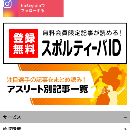
stagra
Instagramで
m
フォローする
サービス
開
く/
推奨環境