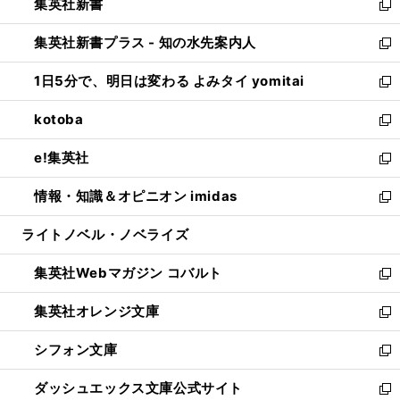
集英社新書
く
で
ィ
い
新
開
ン
ウ
し
集英社新書プラス - 知の水先案内人
く
ド
ィ
い
新
ウ
ン
ウ
し
1日5分で、明日は変わる よみタイ yomitai
で
ド
ィ
い
新
開
ウ
ン
ウ
し
kotoba
く
で
ド
ィ
い
新
開
ウ
ン
ウ
し
e!集英社
く
で
ド
ィ
い
新
開
ウ
ン
ウ
し
情報・知識＆オピニオン imidas
く
で
ド
ィ
い
新
開
ウ
ン
ウ
し
ライトノベル・ノベライズ
く
で
ド
ィ
い
開
ウ
ン
ウ
集英社Webマガジン コバルト
く
で
ド
ィ
新
開
ウ
ン
し
集英社オレンジ文庫
く
で
ド
い
新
開
ウ
ウ
し
シフォン文庫
く
で
ィ
い
新
開
ン
ウ
し
ダッシュエックス文庫公式サイト
く
ド
ィ
い
新