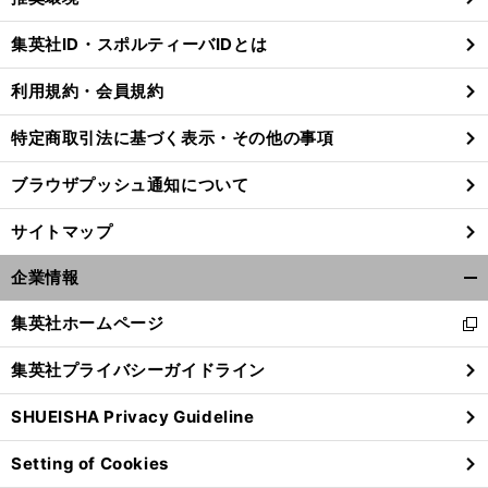
閉
じ
集英社ID・スポルティーバIDとは
る
利用規約・会員規約
特定商取引法に基づく表示・その他の事項
ブラウザプッシュ通知について
サイトマップ
企業情報
開
く/
集英社ホームページ
新
閉
し
じ
集英社プライバシーガイドライン
い
る
ウ
SHUEISHA Privacy Guideline
ィ
ン
Setting of Cookies
ド