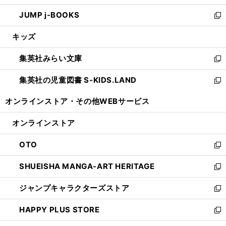
ウ
ン
ウ
し
JUMP j-BOOKS
で
ド
ィ
い
新
開
ウ
ン
ウ
し
キッズ
く
で
ド
ィ
い
開
ウ
ン
ウ
集英社みらい文庫
く
で
ド
ィ
新
開
ウ
ン
し
集英社の児童図書 S-KIDS.LAND
く
で
ド
い
新
開
ウ
ウ
し
オンラインストア・
その他WEBサービス
く
で
ィ
い
開
ン
ウ
オンラインストア
く
ド
ィ
ウ
ン
OTO
で
ド
新
開
ウ
し
SHUEISHA MANGA-ART HERITAGE
く
で
い
新
開
ウ
し
ジャンプキャラクターズストア
く
ィ
い
新
ン
ウ
し
HAPPY PLUS STORE
ド
ィ
い
新
ウ
ン
ウ
し