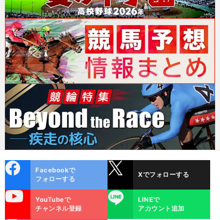
cebo
X
Facebookで
Xでフォローする
ok
フォローする
uTube
LINE
YouTubeで
LINEで
チャンネル登録
アカウント追加