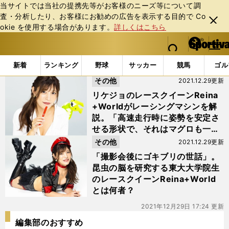
当サイトでは当社の提携先等がお客様のニーズ等について調
査・分析したり、お客様にお勧めの広告を表⽰する⽬的で Co
閉じ
okie を使⽤する場合があります。
詳しくはこちら
る
マイペ
web Sportiva (webスポルティーバ)
検索
メニュ
we
ー
「#レイナワールド」の最新ニュース・ 情報
b
ジ
新着
ランキング
野球
サッカー
競馬
ゴル
ス
その他
2021.12.29更新
ポ
ル
リケジョのレースクイーンReina
テ
+Worldがレーシングマシンを解
ィ
説。「高速走行時に姿勢を安定さ
ー
せる形状で、それはマグロも一
バ
緒」
その他
2021.12.29更新
「撮影会後にゴキブリの世話」。
昆虫の脳を研究する東大大学院生
のレースクイーンReina+World
とは何者？
2021年12月29日 17:24 更新
編集部のおすすめ