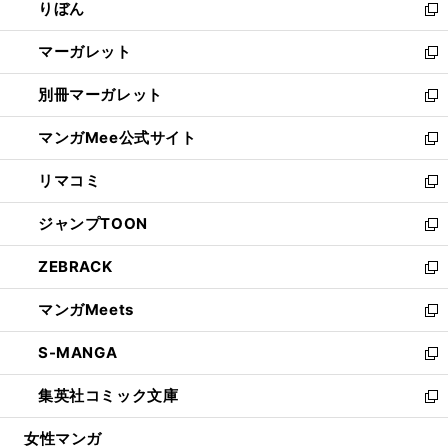
りぼん
く
で
ド
ィ
新
開
ウ
ン
し
マーガレット
く
で
ド
い
新
開
ウ
ウ
し
別冊マーガレット
く
で
ィ
い
新
開
ン
ウ
し
マンガMee公式サイト
く
ド
ィ
い
新
ウ
ン
ウ
し
リマコミ
で
ド
ィ
い
新
開
ウ
ン
ウ
し
ジャンプTOON
く
で
ド
ィ
い
新
開
ウ
ン
ウ
し
ZEBRACK
く
で
ド
ィ
い
新
開
ウ
ン
ウ
し
マンガMeets
く
で
ド
ィ
い
新
開
ウ
ン
ウ
し
S-MANGA
く
で
ド
ィ
い
新
開
ウ
ン
ウ
し
集英社コミック文庫
く
で
ド
ィ
い
新
開
ウ
ン
ウ
し
女性マンガ
く
で
ド
ィ
い