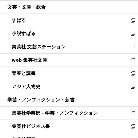
開
ウ
ン
ウ
文芸・文庫・総合
く
で
ド
ィ
開
ウ
ン
すばる
く
で
ド
新
開
ウ
し
小説すばる
く
で
い
新
開
ウ
し
集英社 文芸ステーション
く
ィ
い
新
ン
ウ
し
web 集英社文庫
ド
ィ
い
新
ウ
ン
ウ
し
青春と読書
で
ド
ィ
い
新
開
ウ
ン
ウ
し
アジア人物史
く
で
ド
ィ
い
新
開
ウ
ン
ウ
し
学芸・ノンフィクション・新書
く
で
ド
ィ
い
開
ウ
ン
ウ
集英社学芸部 - 学芸・ノンフィクション
く
で
ド
ィ
新
開
ウ
ン
し
集英社ビジネス書
く
で
ド
い
新
開
ウ
ウ
し