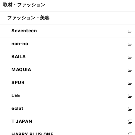
取材・ファッション
く
で
ド
ィ
い
開
ウ
ン
ウ
ファッション・美容
く
で
ド
ィ
開
ウ
ン
Seventeen
く
で
ド
新
開
ウ
し
non-no
く
で
い
新
開
ウ
し
BAILA
く
ィ
い
新
ン
ウ
し
MAQUIA
ド
ィ
い
新
ウ
ン
ウ
し
SPUR
で
ド
ィ
い
新
開
ウ
ン
ウ
し
LEE
く
で
ド
ィ
い
新
開
ウ
ン
ウ
し
eclat
く
で
ド
ィ
い
新
開
ウ
ン
ウ
し
T JAPAN
く
で
ド
ィ
い
新
開
ウ
ン
ウ
し
HAPPY PLUS ONE
く
で
ド