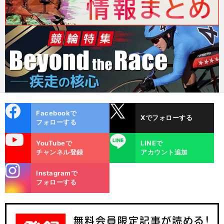
cebo
X
Facebookで
Xでフォローする
ok
フォローする
uTube
LINE
YouTubeで
LINEで
チャンネル登録
アカウント追加
stagra
Instagramで
m
フォローする