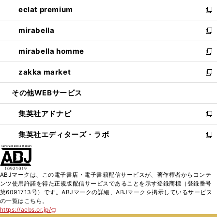
ン
ウ
し
eclat premium
く
で
ド
ィ
い
新
開
ウ
ン
ウ
し
mirabella
く
で
ド
ィ
い
新
開
ウ
ン
ウ
し
mirabella homme
く
で
ド
ィ
い
新
開
ウ
ン
ウ
し
zakka market
く
で
ド
ィ
い
新
開
ウ
ン
ウ
し
その他WEBサービス
く
で
ド
ィ
い
開
ウ
ン
ウ
集英社アドナビ
く
で
ド
ィ
新
開
ウ
ン
し
集英社エディターズ・ラボ
く
で
ド
い
新
開
ウ
ウ
し
く
で
ィ
い
開
ン
ウ
ABJマークは、この電子書店・電子書籍配信サービスが、著作権者からコンテ
く
ド
ィ
ンツ使用許諾を得た正規版配信サービスであることを示す登録商標（登録番号
ウ
ン
第6091713号）です。ABJマークの詳細、ABJマークを掲示しているサービス
で
ド
の一覧はこちら。
開
ウ
https://aebs.or.jp/
新