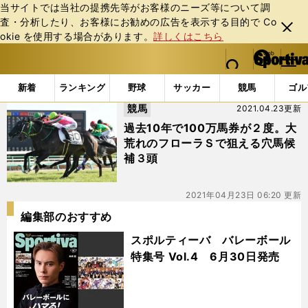
当サイトでは当社の提携先等がお客様のニーズ等について調
査・分析したり、お客様にお勧めの広告を表⽰する⽬的で Co
閉じ
okie を使⽤する場合があります。
詳しくはこちら
る
マイペ
web Sportiva (webスポルティーバ)
検索
メニュ
we
ー
「#ルース」の最新ニュース・ 情報
b
ジ
新着
ランキング
野球
サッカー
競馬
ゴル
ス
競馬
2021.04.23更新
ポ
ル
過去10年で100万馬券が２度。大
テ
荒れのフローラＳで狙える穴馬候
ィ
補３頭
ー
バ
2021年04月23日 06:20 更新
編集部のおすすめ
スポルティーバ バレーボール
特集号 Vol.4 6月30日発売