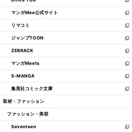
で
ィ
い
新
開
ン
ウ
し
マンガMee公式サイト
く
ド
ィ
い
新
ウ
ン
ウ
し
リマコミ
で
ド
ィ
い
新
開
ウ
ン
ウ
し
ジャンプTOON
く
で
ド
ィ
い
新
開
ウ
ン
ウ
し
ZEBRACK
く
で
ド
ィ
い
新
開
ウ
ン
ウ
し
マンガMeets
く
で
ド
ィ
い
新
開
ウ
ン
ウ
し
S-MANGA
く
で
ド
ィ
い
新
開
ウ
ン
ウ
し
集英社コミック文庫
く
で
ド
ィ
い
新
開
ウ
ン
ウ
し
取材・ファッション
く
で
ド
ィ
い
開
ウ
ン
ウ
ファッション・美容
く
で
ド
ィ
開
ウ
ン
Seventeen
く
で
ド
新