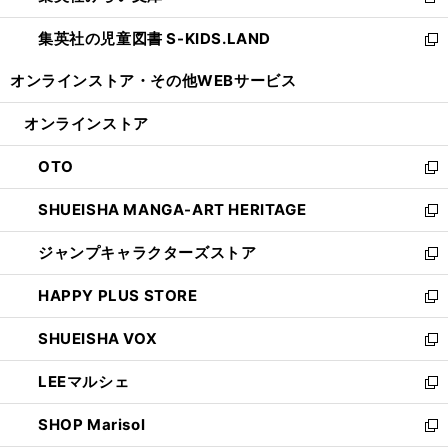
新
開
ウ
ン
し
集英社の児童図書 S-KIDS.LAND
く
で
ド
い
新
開
ウ
ウ
し
オンラインストア・
その他WEBサービス
く
で
ィ
い
開
ン
ウ
オンラインストア
く
ド
ィ
ウ
ン
OTO
で
ド
新
開
ウ
し
SHUEISHA MANGA-ART HERITAGE
く
で
い
新
開
ウ
し
ジャンプキャラクターズストア
く
ィ
い
新
ン
ウ
し
HAPPY PLUS STORE
ド
ィ
い
新
ウ
ン
ウ
し
SHUEISHA VOX
で
ド
ィ
い
新
開
ウ
ン
ウ
し
LEEマルシェ
く
で
ド
ィ
い
新
開
ウ
ン
ウ
し
SHOP Marisol
く
で
ド
ィ
い
新
開
ウ