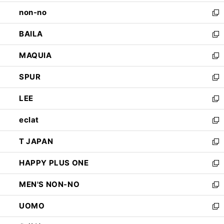
開
ウ
し
non-no
く
で
い
新
開
ウ
し
BAILA
く
ィ
い
新
ン
ウ
し
MAQUIA
ド
ィ
い
新
ウ
ン
ウ
し
SPUR
で
ド
ィ
い
新
開
ウ
ン
ウ
し
LEE
く
で
ド
ィ
い
新
開
ウ
ン
ウ
し
eclat
く
で
ド
ィ
い
新
開
ウ
ン
ウ
し
T JAPAN
く
で
ド
ィ
い
新
開
ウ
ン
ウ
し
HAPPY PLUS ONE
く
で
ド
ィ
い
新
開
ウ
ン
ウ
し
MEN'S NON-NO
く
で
ド
ィ
い
新
開
ウ
ン
ウ
し
UOMO
く
で
ド
ィ
い
新
開
ウ
ン
ウ
し