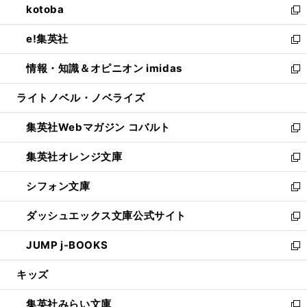
kotoba
く
で
ド
ィ
い
新
開
ウ
ン
ウ
し
e!集英社
く
で
ド
ィ
い
新
開
ウ
ン
ウ
し
情報・知識＆オピニオン imidas
く
で
ド
ィ
い
新
開
ウ
ン
ウ
し
ライトノベル・ノベライズ
く
で
ド
ィ
い
開
ウ
ン
ウ
集英社Webマガジン コバルト
く
で
ド
ィ
新
開
ウ
ン
し
集英社オレンジ文庫
く
で
ド
い
新
開
ウ
ウ
し
シフォン文庫
く
で
ィ
い
新
開
ン
ウ
し
ダッシュエックス文庫公式サイト
く
ド
ィ
い
新
ウ
ン
ウ
し
JUMP j-BOOKS
で
ド
ィ
い
新
開
ウ
ン
ウ
し
キッズ
く
で
ド
ィ
い
開
ウ
ン
ウ
集英社みらい文庫
く
で
ド
ィ