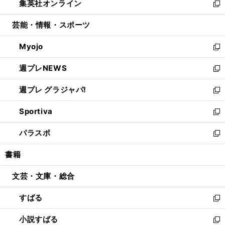
集英社オンライン
く
で
ド
ィ
い
新
開
ウ
ン
ウ
し
芸能・情報・スポーツ
く
で
ド
ィ
い
開
ウ
ン
ウ
Myojo
く
で
ド
ィ
新
開
ウ
ン
し
週プレNEWS
く
で
ド
い
新
開
ウ
ウ
し
週プレ グラジャパ!
く
で
ィ
い
新
開
ン
ウ
し
Sportiva
く
ド
ィ
い
新
ウ
ン
ウ
し
パラスポ
で
ド
ィ
い
新
開
ウ
ン
ウ
し
書籍
く
で
ド
ィ
い
開
ウ
ン
ウ
文芸・文庫・総合
く
で
ド
ィ
開
ウ
ン
すばる
く
で
ド
新
開
ウ
し
小説すばる
く
で
い
新