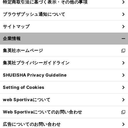
特定商取引法に基づく表示・その他の事項
ブラウザプッシュ通知について
サイトマップ
企業情報
開
く/
集英社ホームページ
新
閉
し
じ
集英社プライバシーガイドライン
い
る
ウ
SHUEISHA Privacy Guideline
ィ
ン
Setting of Cookies
ド
ウ
web Sportivaについて
で
開
Web Sportivaについてのお問い合わせ
く
新
し
広告についてのお問い合わせ
い