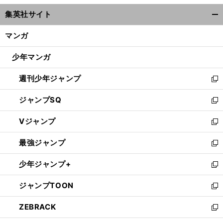
ウ
集英社サイト
ィ
開
ン
く/
マンガ
ド
閉
ウ
じ
少年マンガ
で
る
開
週刊少年ジャンプ
く
新
し
ジャンプSQ
い
新
ウ
し
Vジャンプ
ィ
い
新
ン
ウ
し
最強ジャンプ
ド
ィ
い
新
ウ
ン
ウ
し
少年ジャンプ+
で
ド
ィ
い
新
開
ウ
ン
ウ
し
ジャンプTOON
く
で
ド
ィ
い
新
開
ウ
ン
ウ
し
ZEBRACK
く
で
ド
ィ
い
新
開
ウ
ン
ウ
し