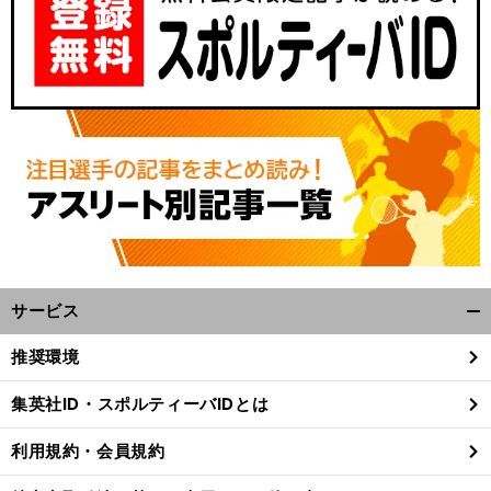
サービス
開
く/
推奨環境
閉
じ
集英社ID・スポルティーバIDとは
る
利用規約・会員規約