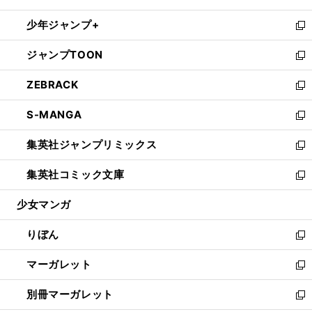
開
ウ
ン
ウ
し
少年ジャンプ+
く
で
ド
ィ
い
新
開
ウ
ン
ウ
し
ジャンプTOON
く
で
ド
ィ
い
新
開
ウ
ン
ウ
し
ZEBRACK
く
で
ド
ィ
い
新
開
ウ
ン
ウ
し
S-MANGA
く
で
ド
ィ
い
新
開
ウ
ン
ウ
し
集英社ジャンプリミックス
く
で
ド
ィ
い
新
開
ウ
ン
ウ
し
集英社コミック文庫
く
で
ド
ィ
い
新
開
ウ
ン
ウ
し
少女マンガ
く
で
ド
ィ
い
開
ウ
ン
ウ
りぼん
く
で
ド
ィ
新
開
ウ
ン
し
マーガレット
く
で
ド
い
新
開
ウ
ウ
し
別冊マーガレット
く
で
ィ
い
新
開
ン
ウ