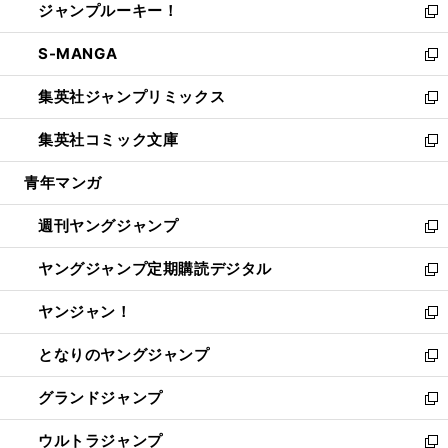
ジャンプルーキー！
く
で
ド
ィ
い
新
開
ウ
ン
ウ
し
S-MANGA
く
で
ド
ィ
い
新
開
ウ
ン
ウ
し
集英社ジャンプリミックス
く
で
ド
ィ
い
新
開
ウ
ン
ウ
し
集英社コミック文庫
く
で
ド
ィ
い
新
開
ウ
ン
ウ
し
青年マンガ
く
で
ド
ィ
い
開
ウ
ン
ウ
週刊ヤングジャンプ
く
で
ド
ィ
新
開
ウ
ン
し
ヤングジャンプ定期購読デジタル
く
で
ド
い
新
開
ウ
ウ
し
ヤンジャン！
く
で
ィ
い
新
開
ン
ウ
し
となりのヤングジャンプ
く
ド
ィ
い
新
ウ
ン
ウ
し
グランドジャンプ
で
ド
ィ
い
新
開
ウ
ン
ウ
し
ウルトラジャンプ
く
で
ド
ィ
い
新