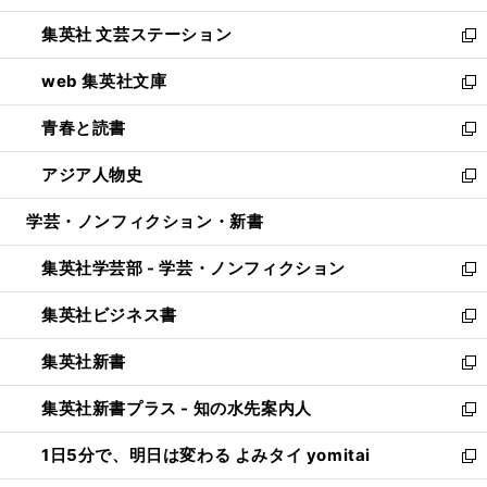
開
ウ
し
集英社 文芸ステーション
く
ィ
い
新
ン
ウ
し
web 集英社文庫
ド
ィ
い
新
ウ
ン
ウ
し
青春と読書
で
ド
ィ
い
新
開
ウ
ン
ウ
し
アジア人物史
く
で
ド
ィ
い
新
開
ウ
ン
ウ
し
学芸・ノンフィクション・新書
く
で
ド
ィ
い
開
ウ
ン
ウ
集英社学芸部 - 学芸・ノンフィクション
く
で
ド
ィ
新
開
ウ
ン
し
集英社ビジネス書
く
で
ド
い
新
開
ウ
ウ
し
集英社新書
く
で
ィ
い
新
開
ン
ウ
し
集英社新書プラス - 知の水先案内人
く
ド
ィ
い
新
ウ
ン
ウ
し
1日5分で、明日は変わる よみタイ yomitai
で
ド
ィ
い
新
開
ウ
ン
ウ
し