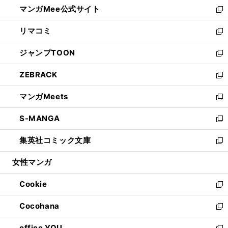
し
マンガMee公式サイト
く
ド
ィ
い
新
ウ
ン
ウ
し
リマコミ
で
ド
ィ
い
新
開
ウ
ン
ウ
し
ジャンプTOON
く
で
ド
ィ
い
新
開
ウ
ン
ウ
し
ZEBRACK
く
で
ド
ィ
い
新
開
ウ
ン
ウ
し
マンガMeets
く
で
ド
ィ
い
新
開
ウ
ン
ウ
し
S-MANGA
く
で
ド
ィ
い
新
開
ウ
ン
ウ
し
集英社コミック文庫
く
で
ド
ィ
い
新
開
ウ
ン
ウ
し
女性マンガ
く
で
ド
ィ
い
開
ウ
ン
ウ
Cookie
く
で
ド
ィ
新
開
ウ
ン
し
Cocohana
く
で
ド
い
新
開
ウ
ウ
し
office YOU
く