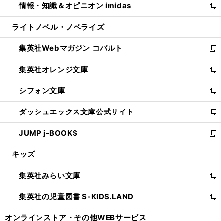
情報・知識＆オピニオン imidas
く
で
ド
ィ
い
新
開
ウ
ン
ウ
し
ライトノベル・ノベライズ
く
で
ド
ィ
い
開
ウ
ン
ウ
集英社Webマガジン コバルト
く
で
ド
ィ
新
開
ウ
ン
し
集英社オレンジ文庫
く
で
ド
い
新
開
ウ
ウ
し
シフォン文庫
く
で
ィ
い
新
開
ン
ウ
し
ダッシュエックス文庫公式サイト
く
ド
ィ
い
新
ウ
ン
ウ
し
JUMP j-BOOKS
で
ド
ィ
い
新
開
ウ
ン
ウ
し
キッズ
く
で
ド
ィ
い
開
ウ
ン
ウ
集英社みらい文庫
く
で
ド
ィ
新
開
ウ
ン
し
集英社の児童図書 S-KIDS.LAND
く
で
ド
い
新
開
ウ
ウ
し
オンラインストア・
その他WEBサービス
く
で
ィ
い