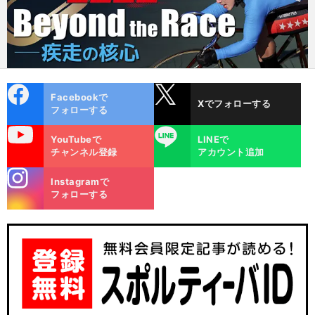
cebo
X
Facebookで
Xでフォローする
ok
フォローする
uTube
LINE
YouTubeで
LINEで
チャンネル登録
アカウント追加
stagra
Instagramで
m
フォローする