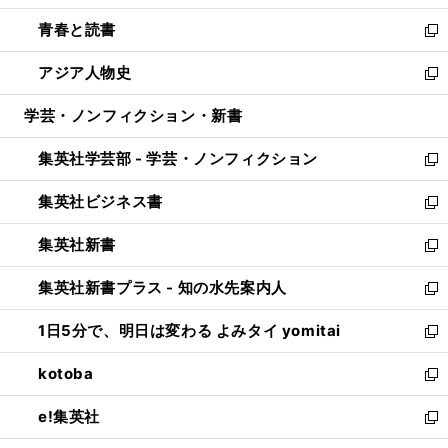
ウ
ン
ウ
し
青春と読書
で
ド
ィ
い
新
開
ウ
ン
ウ
し
アジア人物史
く
で
ド
ィ
い
新
開
ウ
ン
ウ
し
学芸・ノンフィクション・新書
く
で
ド
ィ
い
開
ウ
ン
ウ
集英社学芸部 - 学芸・ノンフィクション
く
で
ド
ィ
新
開
ウ
ン
し
集英社ビジネス書
く
で
ド
い
新
開
ウ
ウ
し
集英社新書
く
で
ィ
い
新
開
ン
ウ
し
集英社新書プラス - 知の水先案内人
く
ド
ィ
い
新
ウ
ン
ウ
し
1日5分で、明日は変わる よみタイ yomitai
で
ド
ィ
い
新
開
ウ
ン
ウ
し
kotoba
く
で
ド
ィ
い
新
開
ウ
ン
ウ
し
e!集英社
く
で
ド
ィ
い
新
開
ウ
ン
ウ
し