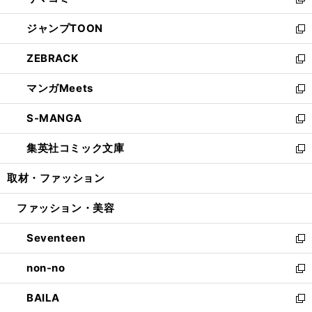
ィ
い
新
開
ウ
ン
ウ
し
ジャンプTOON
く
で
ド
ィ
い
新
開
ウ
ン
ウ
し
ZEBRACK
く
で
ド
ィ
い
新
開
ウ
ン
ウ
し
マンガMeets
く
で
ド
ィ
い
新
開
ウ
ン
ウ
し
S-MANGA
く
で
ド
ィ
い
新
開
ウ
ン
ウ
し
集英社コミック文庫
く
で
ド
ィ
い
新
開
ウ
ン
ウ
し
取材・ファッション
く
で
ド
ィ
い
開
ウ
ン
ウ
ファッション・美容
く
で
ド
ィ
開
ウ
ン
Seventeen
く
で
ド
新
開
ウ
し
non-no
く
で
い
新
開
ウ
し
BAILA
く
ィ
い
新