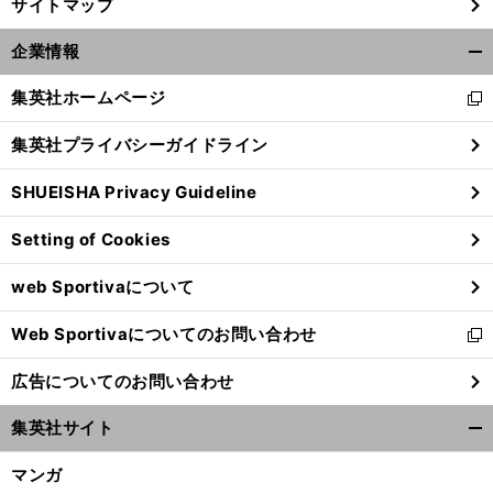
サイトマップ
企業情報
開
く/
集英社ホームページ
新
閉
し
じ
集英社プライバシーガイドライン
い
る
ウ
SHUEISHA Privacy Guideline
ィ
ン
Setting of Cookies
ド
ウ
web Sportivaについて
で
開
Web Sportivaについてのお問い合わせ
く
新
し
広告についてのお問い合わせ
い
ウ
集英社サイト
ィ
開
ン
く/
マンガ
ド
閉