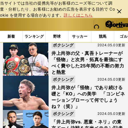
当サイトでは当社の提携先等がお客様のニーズ等について調
査・分析したり、お客様にお勧めの広告を表⽰する⽬的で Co
閉じ
okie を使⽤する場合があります。
詳しくはこちら
る
マイペ
web Sportiva (webスポルティーバ)
検索
メニュ
we
ー
「#ルイス」の最新ニュース・ 情報
b
ジ
新着
ランキング
野球
サッカー
競馬
ゴル
ス
ボクシング
2024.05.03更新
ポ
ル
井上尚弥の父・真吾トレーナーが
テ
「怪物」と次男・拓真を最強にす
ィ
べく費やした25年間の不断の努力
ー
と熱意
バ
ボクシング
2024.05.03更新
井上尚弥が「怪物」であり続ける
礎と「KO」への美学 「コンビネ
ーションブローって何でしょう
ね？（笑）」
ボクシング
2024.05.03更新
「井上尚弥vs. 悪童・ネリ」の東