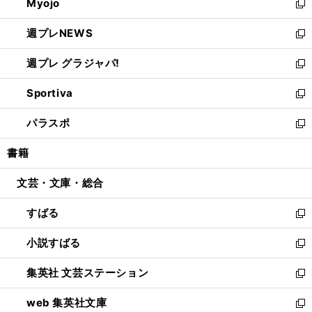
Myojo
く
で
ド
ィ
新
開
ウ
ン
し
週プレNEWS
く
で
ド
い
新
開
ウ
ウ
し
週プレ グラジャパ!
く
で
ィ
い
新
開
ン
ウ
し
Sportiva
く
ド
ィ
い
新
ウ
ン
ウ
し
パラスポ
で
ド
ィ
い
新
開
ウ
ン
ウ
し
書籍
く
で
ド
ィ
い
開
ウ
ン
ウ
文芸・文庫・総合
く
で
ド
ィ
開
ウ
ン
すばる
く
で
ド
新
開
ウ
し
小説すばる
く
で
い
新
開
ウ
し
集英社 文芸ステーション
く
ィ
い
新
ン
ウ
し
web 集英社文庫
ド
ィ
い
新