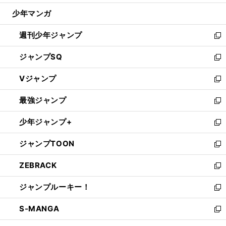
ウ
じ
少年マンガ
で
る
開
週刊少年ジャンプ
く
新
し
ジャンプSQ
い
新
ウ
し
Vジャンプ
ィ
い
新
ン
ウ
し
最強ジャンプ
ド
ィ
い
新
ウ
ン
ウ
し
少年ジャンプ+
で
ド
ィ
い
新
開
ウ
ン
ウ
し
ジャンプTOON
く
で
ド
ィ
い
新
開
ウ
ン
ウ
し
ZEBRACK
く
で
ド
ィ
い
新
開
ウ
ン
ウ
し
ジャンプルーキー！
く
で
ド
ィ
い
新
開
ウ
ン
ウ
し
S-MANGA
く
で
ド
ィ
い
新
開
ウ
ン
ウ
し