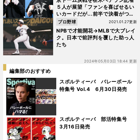
京ドーム決戦を在米ベテラン記者
５人が展望「ファンを喜ばせるい
いカードだが...前半で決着がつく
だろう」
プロ野球
2021.01.27更新
NPBで才能開花→MLBで大ブレイ
ク。日本で前評判を覆した助っ人
たち
2024年05月03日 18:44 更新
編集部のおすすめ
スポルティーバ バレーボール
特集号 Vol.4 6月30日発売
スポルティーバ 部活特集号
3月16日発売