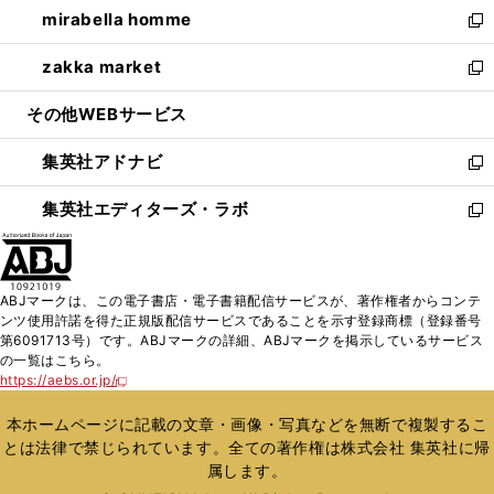
し
mirabella homme
く
で
ド
ィ
い
新
開
ウ
ン
ウ
し
zakka market
く
で
ド
ィ
い
新
開
ウ
ン
ウ
し
その他WEBサービス
く
で
ド
ィ
い
開
ウ
ン
ウ
集英社アドナビ
く
で
ド
ィ
新
開
ウ
ン
し
集英社エディターズ・ラボ
く
で
ド
い
新
開
ウ
ウ
し
く
で
ィ
い
開
ン
ウ
ABJマークは、この電子書店・電子書籍配信サービスが、著作権者からコンテ
く
ド
ィ
ンツ使用許諾を得た正規版配信サービスであることを示す登録商標（登録番号
ウ
ン
第6091713号）です。ABJマークの詳細、ABJマークを掲示しているサービス
で
ド
の一覧はこちら。
開
ウ
https://aebs.or.jp/
新
く
で
し
い
開
本ホームページに記載の文章・画像・写真などを無断で複製するこ
ウ
く
とは法律で禁じられています。全ての著作権は株式会社 集英社に帰
ィ
属します。
ン
ド