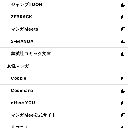
ジャンプTOON
く
で
ド
ィ
い
新
開
ウ
ン
ウ
し
ZEBRACK
く
で
ド
ィ
い
新
開
ウ
ン
ウ
し
マンガMeets
く
で
ド
ィ
い
新
開
ウ
ン
ウ
し
S-MANGA
く
で
ド
ィ
い
新
開
ウ
ン
ウ
し
集英社コミック文庫
く
で
ド
ィ
い
新
開
ウ
ン
ウ
し
女性マンガ
く
で
ド
ィ
い
開
ウ
ン
ウ
Cookie
く
で
ド
ィ
新
開
ウ
ン
し
Cocohana
く
で
ド
い
新
開
ウ
ウ
し
office YOU
く
で
ィ
い
新
開
ン
ウ
し
マンガMee公式サイト
く
ド
ィ
い
新
ウ
ン
ウ
し
リマコミ
で
ド