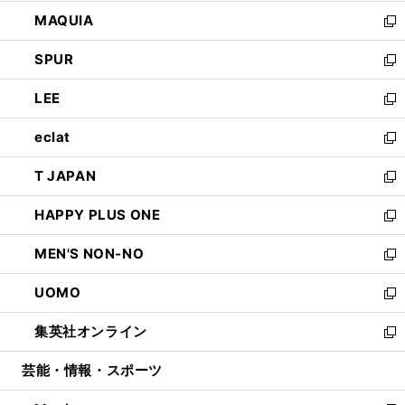
ン
ウ
し
MAQUIA
ド
ィ
い
新
ウ
ン
ウ
し
SPUR
で
ド
ィ
い
新
開
ウ
ン
ウ
し
LEE
く
で
ド
ィ
い
新
開
ウ
ン
ウ
し
eclat
く
で
ド
ィ
い
新
開
ウ
ン
ウ
し
T JAPAN
く
で
ド
ィ
い
新
開
ウ
ン
ウ
し
HAPPY PLUS ONE
く
で
ド
ィ
い
新
開
ウ
ン
ウ
し
MEN'S NON-NO
く
で
ド
ィ
い
新
開
ウ
ン
ウ
し
UOMO
く
で
ド
ィ
い
新
開
ウ
ン
ウ
し
集英社オンライン
く
で
ド
ィ
い
新
開
ウ
ン
ウ
し
芸能・情報・スポーツ
く
で
ド
ィ
い
開
ウ
ン
ウ