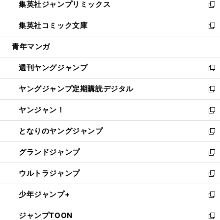
集英社ジャンプリミックス
く
で
ド
ィ
い
新
開
ウ
ン
ウ
し
集英社コミック文庫
く
で
ド
ィ
い
新
開
ウ
ン
ウ
し
青年マンガ
く
で
ド
ィ
い
開
ウ
ン
ウ
週刊ヤングジャンプ
く
で
ド
ィ
新
開
ウ
ン
し
ヤングジャンプ定期購読デジタル
く
で
ド
い
新
開
ウ
ウ
し
ヤンジャン！
く
で
ィ
い
新
開
ン
ウ
し
となりのヤングジャンプ
く
ド
ィ
い
新
ウ
ン
ウ
し
グランドジャンプ
で
ド
ィ
い
新
開
ウ
ン
ウ
し
ウルトラジャンプ
く
で
ド
ィ
い
新
開
ウ
ン
ウ
し
少年ジャンプ+
く
で
ド
ィ
い
新
開
ウ
ン
ウ
し
ジャンプTOON
く
で
ド
ィ
い
新