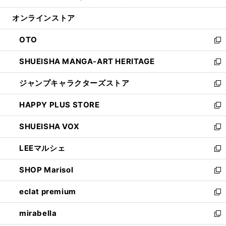
開
ン
ウ
オンラインストア
く
ド
ィ
ウ
ン
OTO
で
ド
新
開
ウ
し
SHUEISHA MANGA-ART HERITAGE
く
で
い
新
開
ウ
し
ジャンプキャラクターズストア
く
ィ
い
新
ン
ウ
し
HAPPY PLUS STORE
ド
ィ
い
新
ウ
ン
ウ
し
SHUEISHA VOX
で
ド
ィ
い
新
開
ウ
ン
ウ
し
LEEマルシェ
く
で
ド
ィ
い
新
開
ウ
ン
ウ
し
SHOP Marisol
く
で
ド
ィ
い
新
開
ウ
ン
ウ
し
eclat premium
く
で
ド
ィ
い
新
開
ウ
ン
ウ
し
mirabella
く
で
ド
ィ
い
新
開
ウ
ン
ウ