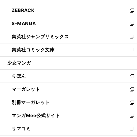
開
ウ
ン
ウ
し
ZEBRACK
く
で
ド
ィ
い
新
開
ウ
ン
ウ
し
S-MANGA
く
で
ド
ィ
い
新
開
ウ
ン
ウ
し
集英社ジャンプリミックス
く
で
ド
ィ
い
新
開
ウ
ン
ウ
し
集英社コミック文庫
く
で
ド
ィ
い
新
開
ウ
ン
ウ
し
少女マンガ
く
で
ド
ィ
い
開
ウ
ン
ウ
りぼん
く
で
ド
ィ
新
開
ウ
ン
し
マーガレット
く
で
ド
い
新
開
ウ
ウ
し
別冊マーガレット
く
で
ィ
い
新
開
ン
ウ
し
マンガMee公式サイト
く
ド
ィ
い
新
ウ
ン
ウ
し
リマコミ
で
ド
ィ
い
新
開
ウ
ン
ウ
し