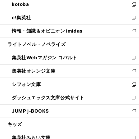
kotoba
く
で
ド
ィ
い
新
開
ウ
ン
ウ
し
e!集英社
く
で
ド
ィ
い
新
開
ウ
ン
ウ
し
情報・知識＆オピニオン imidas
く
で
ド
ィ
い
新
開
ウ
ン
ウ
し
ライトノベル・ノベライズ
く
で
ド
ィ
い
開
ウ
ン
ウ
集英社Webマガジン コバルト
く
で
ド
ィ
新
開
ウ
ン
し
集英社オレンジ文庫
く
で
ド
い
新
開
ウ
ウ
し
シフォン文庫
く
で
ィ
い
新
開
ン
ウ
し
ダッシュエックス文庫公式サイト
く
ド
ィ
い
新
ウ
ン
ウ
し
JUMP j-BOOKS
で
ド
ィ
い
新
開
ウ
ン
ウ
し
キッズ
く
で
ド
ィ
い
開
ウ
ン
ウ
集英社みらい文庫
く
で
ド
ィ