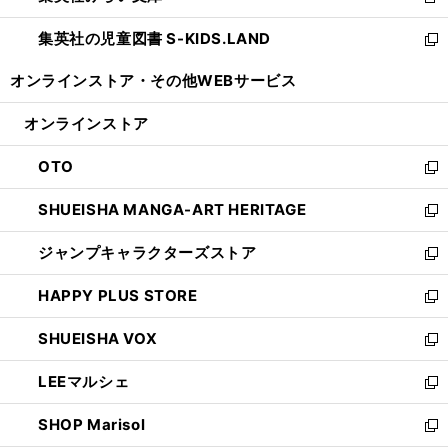
新
開
ウ
ン
し
集英社の児童図書 S-KIDS.LAND
く
で
ド
い
新
開
ウ
ウ
し
オンラインストア・
その他WEBサービス
く
で
ィ
い
開
ン
ウ
オンラインストア
く
ド
ィ
ウ
ン
OTO
で
ド
新
開
ウ
し
SHUEISHA MANGA-ART HERITAGE
く
で
い
新
開
ウ
し
ジャンプキャラクターズストア
く
ィ
い
新
ン
ウ
し
HAPPY PLUS STORE
ド
ィ
い
新
ウ
ン
ウ
し
SHUEISHA VOX
で
ド
ィ
い
新
開
ウ
ン
ウ
し
LEEマルシェ
く
で
ド
ィ
い
新
開
ウ
ン
ウ
し
SHOP Marisol
く
で
ド
ィ
い
新
開
ウ