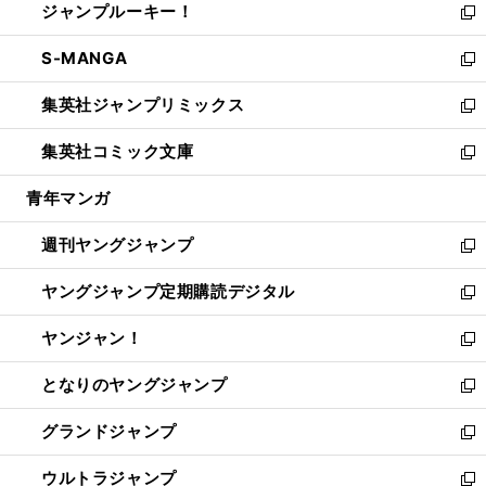
ジャンプルーキー！
く
で
ド
ィ
い
新
開
ウ
ン
ウ
し
S-MANGA
く
で
ド
ィ
い
新
開
ウ
ン
ウ
し
集英社ジャンプリミックス
く
で
ド
ィ
い
新
開
ウ
ン
ウ
し
集英社コミック文庫
く
で
ド
ィ
い
新
開
ウ
ン
ウ
し
青年マンガ
く
で
ド
ィ
い
開
ウ
ン
ウ
週刊ヤングジャンプ
く
で
ド
ィ
新
開
ウ
ン
し
ヤングジャンプ定期購読デジタル
く
で
ド
い
新
開
ウ
ウ
し
ヤンジャン！
く
で
ィ
い
新
開
ン
ウ
し
となりのヤングジャンプ
く
ド
ィ
い
新
ウ
ン
ウ
し
グランドジャンプ
で
ド
ィ
い
新
開
ウ
ン
ウ
し
ウルトラジャンプ
く
で
ド
ィ
い
新