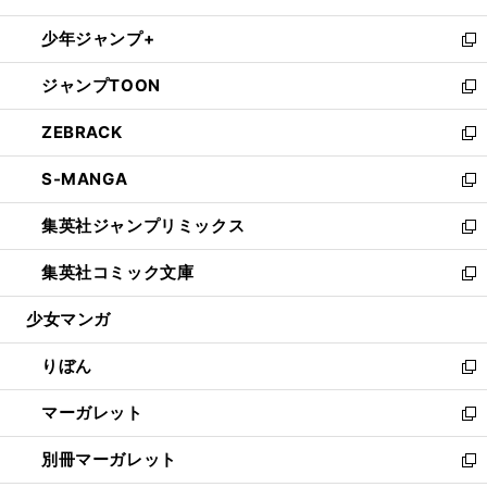
開
ウ
ン
ウ
し
少年ジャンプ+
く
で
ド
ィ
い
新
開
ウ
ン
ウ
し
ジャンプTOON
く
で
ド
ィ
い
新
開
ウ
ン
ウ
し
ZEBRACK
く
で
ド
ィ
い
新
開
ウ
ン
ウ
し
S-MANGA
く
で
ド
ィ
い
新
開
ウ
ン
ウ
し
集英社ジャンプリミックス
く
で
ド
ィ
い
新
開
ウ
ン
ウ
し
集英社コミック文庫
く
で
ド
ィ
い
新
開
ウ
ン
ウ
し
少女マンガ
く
で
ド
ィ
い
開
ウ
ン
ウ
りぼん
く
で
ド
ィ
新
開
ウ
ン
し
マーガレット
く
で
ド
い
新
開
ウ
ウ
し
別冊マーガレット
く
で
ィ
い
新
開
ン
ウ