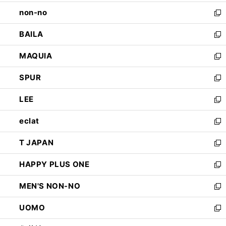
開
ウ
し
non-no
く
で
い
新
開
ウ
し
BAILA
く
ィ
い
新
ン
ウ
し
MAQUIA
ド
ィ
い
新
ウ
ン
ウ
し
SPUR
で
ド
ィ
い
新
開
ウ
ン
ウ
し
LEE
く
で
ド
ィ
い
新
開
ウ
ン
ウ
し
eclat
く
で
ド
ィ
い
新
開
ウ
ン
ウ
し
T JAPAN
く
で
ド
ィ
い
新
開
ウ
ン
ウ
し
HAPPY PLUS ONE
く
で
ド
ィ
い
新
開
ウ
ン
ウ
し
MEN'S NON-NO
く
で
ド
ィ
い
新
開
ウ
ン
ウ
し
UOMO
く
で
ド
ィ
い
新
開
ウ
ン
ウ
し