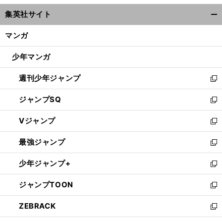
ウ
集英社サイト
ィ
開
ン
く/
マンガ
ド
閉
ウ
じ
少年マンガ
で
る
開
週刊少年ジャンプ
く
新
し
ジャンプSQ
い
新
ウ
し
Vジャンプ
ィ
い
新
ン
ウ
し
最強ジャンプ
ド
ィ
い
新
ウ
ン
ウ
し
少年ジャンプ+
で
ド
ィ
い
新
開
ウ
ン
ウ
し
ジャンプTOON
く
で
ド
ィ
い
新
開
ウ
ン
ウ
し
ZEBRACK
く
で
ド
ィ
い
新
開
ウ
ン
ウ
し