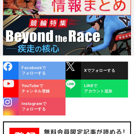
cebo
X
Facebookで
Xでフォローする
ok
フォローする
uTube
LINE
YouTubeで
LINEで
チャンネル登録
アカウント追加
stagra
Instagramで
m
フォローする