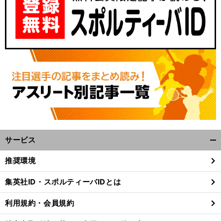
サービス
開
く/
推奨環境
閉
じ
集英社ID・スポルティーバIDとは
る
利用規約・会員規約