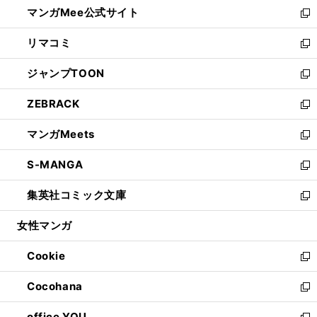
し
マンガMee公式サイト
く
ド
ィ
い
新
ウ
ン
ウ
し
リマコミ
で
ド
ィ
い
新
開
ウ
ン
ウ
し
ジャンプTOON
く
で
ド
ィ
い
新
開
ウ
ン
ウ
し
ZEBRACK
く
で
ド
ィ
い
新
開
ウ
ン
ウ
し
マンガMeets
く
で
ド
ィ
い
新
開
ウ
ン
ウ
し
S-MANGA
く
で
ド
ィ
い
新
開
ウ
ン
ウ
し
集英社コミック文庫
く
で
ド
ィ
い
新
開
ウ
ン
ウ
し
女性マンガ
く
で
ド
ィ
い
開
ウ
ン
ウ
Cookie
く
で
ド
ィ
新
開
ウ
ン
し
Cocohana
く
で
ド
い
新
開
ウ
ウ
し
office YOU
く