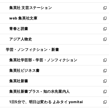
開
ウ
し
集英社 文芸ステーション
く
ィ
い
新
ン
ウ
し
web 集英社文庫
ド
ィ
い
新
ウ
ン
ウ
し
青春と読書
で
ド
ィ
い
新
開
ウ
ン
ウ
し
アジア人物史
く
で
ド
ィ
い
新
開
ウ
ン
ウ
し
学芸・ノンフィクション・新書
く
で
ド
ィ
い
開
ウ
ン
ウ
集英社学芸部 - 学芸・ノンフィクション
く
で
ド
ィ
新
開
ウ
ン
し
集英社ビジネス書
く
で
ド
い
新
開
ウ
ウ
し
集英社新書
く
で
ィ
い
新
開
ン
ウ
し
集英社新書プラス - 知の水先案内人
く
ド
ィ
い
新
ウ
ン
ウ
し
1日5分で、明日は変わる よみタイ yomitai
で
ド
ィ
い
新
開
ウ
ン
ウ
し