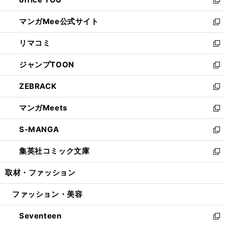
で
ィ
い
新
開
ン
ウ
し
マンガMee公式サイト
く
ド
ィ
い
新
ウ
ン
ウ
し
リマコミ
で
ド
ィ
い
新
開
ウ
ン
ウ
し
ジャンプTOON
く
で
ド
ィ
い
新
開
ウ
ン
ウ
し
ZEBRACK
く
で
ド
ィ
い
新
開
ウ
ン
ウ
し
マンガMeets
く
で
ド
ィ
い
新
開
ウ
ン
ウ
し
S-MANGA
く
で
ド
ィ
い
新
開
ウ
ン
ウ
し
集英社コミック文庫
く
で
ド
ィ
い
新
開
ウ
ン
ウ
し
取材・ファッション
く
で
ド
ィ
い
開
ウ
ン
ウ
ファッション・美容
く
で
ド
ィ
開
ウ
ン
Seventeen
く
で
ド
新