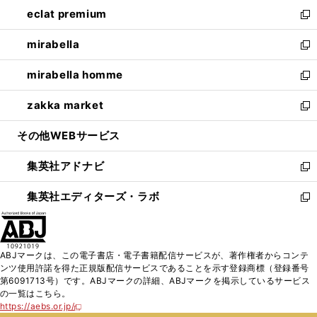
ン
ウ
し
eclat premium
く
で
ド
ィ
い
新
開
ウ
ン
ウ
し
mirabella
く
で
ド
ィ
い
新
開
ウ
ン
ウ
し
mirabella homme
く
で
ド
ィ
い
新
開
ウ
ン
ウ
し
zakka market
く
で
ド
ィ
い
新
開
ウ
ン
ウ
し
その他WEBサービス
く
で
ド
ィ
い
開
ウ
ン
ウ
集英社アドナビ
く
で
ド
ィ
新
開
ウ
ン
し
集英社エディターズ・ラボ
く
で
ド
い
新
開
ウ
ウ
し
く
で
ィ
い
開
ン
ウ
ABJマークは、この電子書店・電子書籍配信サービスが、著作権者からコンテ
く
ド
ィ
ンツ使用許諾を得た正規版配信サービスであることを示す登録商標（登録番号
ウ
ン
第6091713号）です。ABJマークの詳細、ABJマークを掲示しているサービス
で
ド
の一覧はこちら。
開
ウ
https://aebs.or.jp/
新