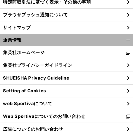
特定商取引法に基づく表示・その他の事項
ブラウザプッシュ通知について
サイトマップ
企業情報
開
く/
集英社ホームページ
新
閉
し
じ
集英社プライバシーガイドライン
い
る
ウ
SHUEISHA Privacy Guideline
ィ
ン
Setting of Cookies
ド
ウ
web Sportivaについて
で
開
Web Sportivaについてのお問い合わせ
く
新
し
広告についてのお問い合わせ
い