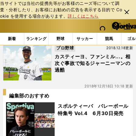
当サイトでは当社の提携先等がお客様のニーズ等について調
査・分析したり、お客様にお勧めの広告を表⽰する⽬的で Co
閉じ
okie を使⽤する場合があります。
詳しくはこちら
る
マイペ
web Sportiva (webスポルティーバ)
検索
メニュ
we
ー
「#ルイス・バルブエナ」の最新ニュース・ 情報
b
ジ
新着
ランキング
野球
サッカー
競馬
ゴル
ス
プロ野球
2018.12.18更新
ポ
ル
カスティーヨ、ファンミル...。相
テ
次ぐ事故で知るジャーニーマンの
ィ
過酷
ー
バ
2018年12月18日 10:18 更新
編集部のおすすめ
スポルティーバ バレーボール
特集号 Vol.4 6月30日発売