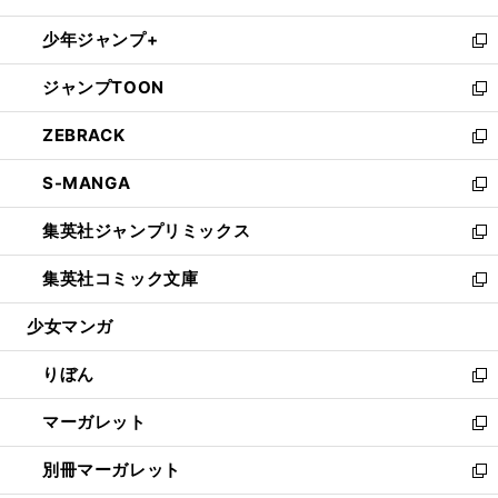
開
ウ
ン
ウ
し
少年ジャンプ+
く
で
ド
ィ
い
新
開
ウ
ン
ウ
し
ジャンプTOON
く
で
ド
ィ
い
新
開
ウ
ン
ウ
し
ZEBRACK
く
で
ド
ィ
い
新
開
ウ
ン
ウ
し
S-MANGA
く
で
ド
ィ
い
新
開
ウ
ン
ウ
し
集英社ジャンプリミックス
く
で
ド
ィ
い
新
開
ウ
ン
ウ
し
集英社コミック文庫
く
で
ド
ィ
い
新
開
ウ
ン
ウ
し
少女マンガ
く
で
ド
ィ
い
開
ウ
ン
ウ
りぼん
く
で
ド
ィ
新
開
ウ
ン
し
マーガレット
く
で
ド
い
新
開
ウ
ウ
し
別冊マーガレット
く
で
ィ
い
新
開
ン
ウ