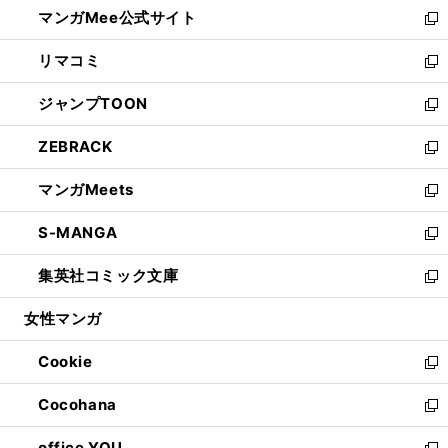
し
マンガMee公式サイト
く
ド
ィ
い
新
ウ
ン
ウ
し
リマコミ
で
ド
ィ
い
新
開
ウ
ン
ウ
し
ジャンプTOON
く
で
ド
ィ
い
新
開
ウ
ン
ウ
し
ZEBRACK
く
で
ド
ィ
い
新
開
ウ
ン
ウ
し
マンガMeets
く
で
ド
ィ
い
新
開
ウ
ン
ウ
し
S-MANGA
く
で
ド
ィ
い
新
開
ウ
ン
ウ
し
集英社コミック文庫
く
で
ド
ィ
い
新
開
ウ
ン
ウ
し
女性マンガ
く
で
ド
ィ
い
開
ウ
ン
ウ
Cookie
く
で
ド
ィ
新
開
ウ
ン
し
Cocohana
く
で
ド
い
新
開
ウ
ウ
し
office YOU
く