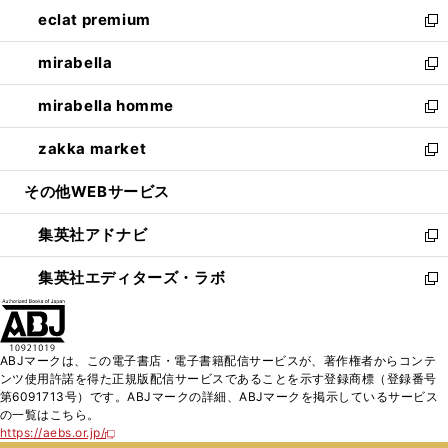
ン
ウ
し
eclat premium
く
で
ド
ィ
い
新
開
ウ
ン
ウ
し
mirabella
く
で
ド
ィ
い
新
開
ウ
ン
ウ
し
mirabella homme
く
で
ド
ィ
い
新
開
ウ
ン
ウ
し
zakka market
く
で
ド
ィ
い
新
開
ウ
ン
ウ
し
その他WEBサービス
く
で
ド
ィ
い
開
ウ
ン
ウ
集英社アドナビ
く
で
ド
ィ
新
開
ウ
ン
し
集英社エディターズ・ラボ
く
で
ド
い
新
開
ウ
ウ
し
く
で
ィ
い
開
ン
ウ
ABJマークは、この電子書店・電子書籍配信サービスが、著作権者からコンテ
く
ド
ィ
ンツ使用許諾を得た正規版配信サービスであることを示す登録商標（登録番号
ウ
ン
第6091713号）です。ABJマークの詳細、ABJマークを掲示しているサービス
で
ド
の一覧はこちら。
開
ウ
https://aebs.or.jp/
新