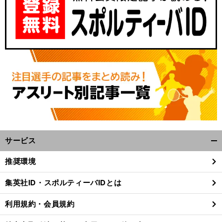
サービス
開
く/
推奨環境
閉
じ
集英社ID・スポルティーバIDとは
る
利用規約・会員規約