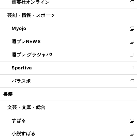
集英社オンライン
く
で
ド
ィ
い
新
開
ウ
ン
ウ
し
芸能・情報・スポーツ
く
で
ド
ィ
い
開
ウ
ン
ウ
Myojo
く
で
ド
ィ
新
開
ウ
ン
し
週プレNEWS
く
で
ド
い
新
開
ウ
ウ
し
週プレ グラジャパ!
く
で
ィ
い
新
開
ン
ウ
し
Sportiva
く
ド
ィ
い
新
ウ
ン
ウ
し
パラスポ
で
ド
ィ
い
新
開
ウ
ン
ウ
し
書籍
く
で
ド
ィ
い
開
ウ
ン
ウ
文芸・文庫・総合
く
で
ド
ィ
開
ウ
ン
すばる
く
で
ド
新
開
ウ
し
小説すばる
く
で
い
新