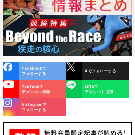
cebo
X
Facebookで
Xでフォローする
ok
フォローする
uTube
LINE
YouTubeで
LINEで
チャンネル登録
アカウント追加
stagra
Instagramで
m
フォローする