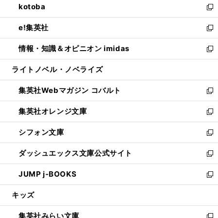
kotoba
く
で
ド
ィ
い
新
開
ウ
ン
ウ
し
e!集英社
く
で
ド
ィ
い
新
開
ウ
ン
ウ
し
情報・知識＆オピニオン imidas
く
で
ド
ィ
い
新
開
ウ
ン
ウ
し
ライトノベル・ノベライズ
く
で
ド
ィ
い
開
ウ
ン
ウ
集英社Webマガジン コバルト
く
で
ド
ィ
新
開
ウ
ン
し
集英社オレンジ文庫
く
で
ド
い
新
開
ウ
ウ
し
シフォン文庫
く
で
ィ
い
新
開
ン
ウ
し
ダッシュエックス文庫公式サイト
く
ド
ィ
い
新
ウ
ン
ウ
し
JUMP j-BOOKS
で
ド
ィ
い
新
開
ウ
ン
ウ
し
キッズ
く
で
ド
ィ
い
開
ウ
ン
ウ
集英社みらい文庫
く
で
ド
ィ