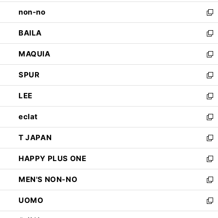
開
ウ
し
non-no
く
で
い
新
開
ウ
し
BAILA
く
ィ
い
新
ン
ウ
し
MAQUIA
ド
ィ
い
新
ウ
ン
ウ
し
SPUR
で
ド
ィ
い
新
開
ウ
ン
ウ
し
LEE
く
で
ド
ィ
い
新
開
ウ
ン
ウ
し
eclat
く
で
ド
ィ
い
新
開
ウ
ン
ウ
し
T JAPAN
く
で
ド
ィ
い
新
開
ウ
ン
ウ
し
HAPPY PLUS ONE
く
で
ド
ィ
い
新
開
ウ
ン
ウ
し
MEN'S NON-NO
く
で
ド
ィ
い
新
開
ウ
ン
ウ
し
UOMO
く
で
ド
ィ
い
新
開
ウ
ン
ウ
し