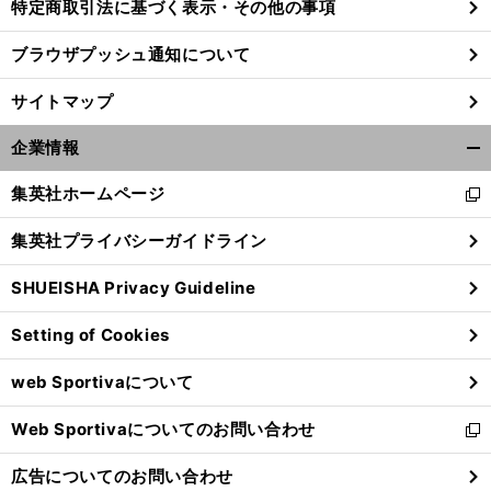
特定商取引法に基づく表示・その他の事項
ブラウザプッシュ通知について
サイトマップ
企業情報
開
く/
集英社ホームページ
新
閉
し
じ
集英社プライバシーガイドライン
い
る
ウ
SHUEISHA Privacy Guideline
ィ
ン
Setting of Cookies
ド
ウ
web Sportivaについて
で
開
Web Sportivaについてのお問い合わせ
く
新
し
広告についてのお問い合わせ
い