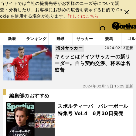
当サイトでは当社の提携先等がお客様のニーズ等について調
査・分析したり、お客様にお勧めの広告を表⽰する⽬的で Co
閉じ
okie を使⽤する場合があります。
詳しくはこちら
る
マイペ
web Sportiva (webスポルティーバ)
検索
メニュ
we
ー
「#リーダーシップ」の最新ニュース・ 情報
b
ジ
新着
ランキング
野球
サッカー
競馬
ゴル
ス
海外サッカー
2024.02.13更新
ポ
ル
キミッヒはドイツサッカーの新リ
テ
ーダー。自ら契約交渉、将来は名
ィ
監督
ー
バ
2024年02月13日 15:25 更新
編集部のおすすめ
スポルティーバ バレーボール
特集号 Vol.4 6月30日発売