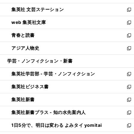
開
ウ
し
集英社 文芸ステーション
く
ィ
い
新
ン
ウ
し
web 集英社文庫
ド
ィ
い
新
ウ
ン
ウ
し
青春と読書
で
ド
ィ
い
新
開
ウ
ン
ウ
し
アジア人物史
く
で
ド
ィ
い
新
開
ウ
ン
ウ
し
学芸・ノンフィクション・新書
く
で
ド
ィ
い
開
ウ
ン
ウ
集英社学芸部 - 学芸・ノンフィクション
く
で
ド
ィ
新
開
ウ
ン
し
集英社ビジネス書
く
で
ド
い
新
開
ウ
ウ
し
集英社新書
く
で
ィ
い
新
開
ン
ウ
し
集英社新書プラス - 知の水先案内人
く
ド
ィ
い
新
ウ
ン
ウ
し
1日5分で、明日は変わる よみタイ yomitai
で
ド
ィ
い
新
開
ウ
ン
ウ
し