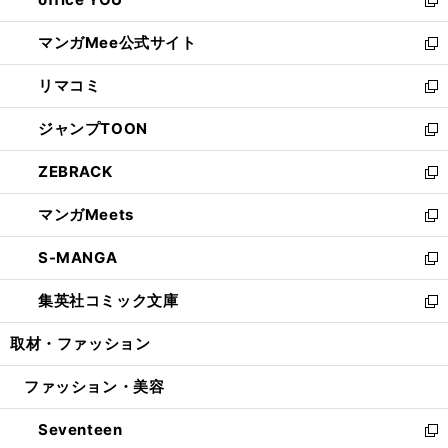
で
ィ
い
新
開
ン
ウ
し
マンガMee公式サイト
く
ド
ィ
い
新
ウ
ン
ウ
し
リマコミ
で
ド
ィ
い
新
開
ウ
ン
ウ
し
ジャンプTOON
く
で
ド
ィ
い
新
開
ウ
ン
ウ
し
ZEBRACK
く
で
ド
ィ
い
新
開
ウ
ン
ウ
し
マンガMeets
く
で
ド
ィ
い
新
開
ウ
ン
ウ
し
S-MANGA
く
で
ド
ィ
い
新
開
ウ
ン
ウ
し
集英社コミック文庫
く
で
ド
ィ
い
新
開
ウ
ン
ウ
し
取材・ファッション
く
で
ド
ィ
い
開
ウ
ン
ウ
ファッション・美容
く
で
ド
ィ
開
ウ
ン
Seventeen
く
で
ド
新