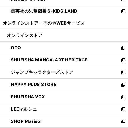
新
開
ウ
ン
し
集英社の児童図書 S-KIDS.LAND
く
で
ド
い
新
開
ウ
ウ
し
オンラインストア・
その他WEBサービス
く
で
ィ
い
開
ン
ウ
オンラインストア
く
ド
ィ
ウ
ン
OTO
で
ド
新
開
ウ
し
SHUEISHA MANGA-ART HERITAGE
く
で
い
新
開
ウ
し
ジャンプキャラクターズストア
く
ィ
い
新
ン
ウ
し
HAPPY PLUS STORE
ド
ィ
い
新
ウ
ン
ウ
し
SHUEISHA VOX
で
ド
ィ
い
新
開
ウ
ン
ウ
し
LEEマルシェ
く
で
ド
ィ
い
新
開
ウ
ン
ウ
し
SHOP Marisol
く
で
ド
ィ
い
新
開
ウ