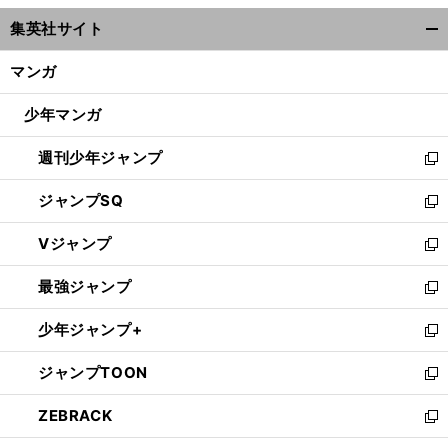
ウ
集英社サイト
ィ
開
ン
く/
マンガ
ド
閉
ウ
じ
少年マンガ
で
る
開
週刊少年ジャンプ
く
新
し
ジャンプSQ
い
新
ウ
し
Vジャンプ
ィ
い
新
ン
ウ
し
最強ジャンプ
ド
ィ
い
新
ウ
ン
ウ
し
少年ジャンプ+
で
ド
ィ
い
新
開
ウ
ン
ウ
し
ジャンプTOON
く
で
ド
ィ
い
新
開
ウ
ン
ウ
し
ZEBRACK
く
で
ド
ィ
い
新
開
ウ
ン
ウ
し