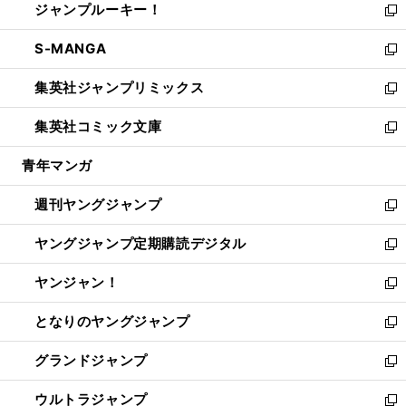
ジャンプルーキー！
く
で
ド
ィ
い
新
開
ウ
ン
ウ
し
S-MANGA
く
で
ド
ィ
い
新
開
ウ
ン
ウ
し
集英社ジャンプリミックス
く
で
ド
ィ
い
新
開
ウ
ン
ウ
し
集英社コミック文庫
く
で
ド
ィ
い
新
開
ウ
ン
ウ
し
青年マンガ
く
で
ド
ィ
い
開
ウ
ン
ウ
週刊ヤングジャンプ
く
で
ド
ィ
新
開
ウ
ン
し
ヤングジャンプ定期購読デジタル
く
で
ド
い
新
開
ウ
ウ
し
ヤンジャン！
く
で
ィ
い
新
開
ン
ウ
し
となりのヤングジャンプ
く
ド
ィ
い
新
ウ
ン
ウ
し
グランドジャンプ
で
ド
ィ
い
新
開
ウ
ン
ウ
し
ウルトラジャンプ
く
で
ド
ィ
い
新