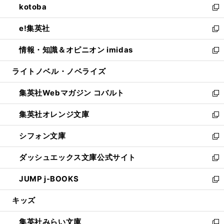
kotoba
く
で
ド
ィ
い
新
開
ウ
ン
ウ
し
e!集英社
く
で
ド
ィ
い
新
開
ウ
ン
ウ
し
情報・知識＆オピニオン imidas
く
で
ド
ィ
い
新
開
ウ
ン
ウ
し
ライトノベル・ノベライズ
く
で
ド
ィ
い
開
ウ
ン
ウ
集英社Webマガジン コバルト
く
で
ド
ィ
新
開
ウ
ン
し
集英社オレンジ文庫
く
で
ド
い
新
開
ウ
ウ
し
シフォン文庫
く
で
ィ
い
新
開
ン
ウ
し
ダッシュエックス文庫公式サイト
く
ド
ィ
い
新
ウ
ン
ウ
し
JUMP j-BOOKS
で
ド
ィ
い
新
開
ウ
ン
ウ
し
キッズ
く
で
ド
ィ
い
開
ウ
ン
ウ
集英社みらい文庫
く
で
ド
ィ