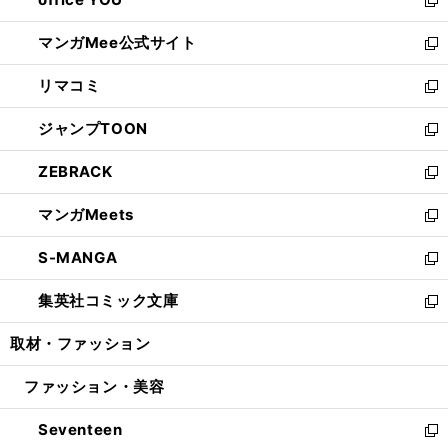
で
ィ
い
新
開
ン
ウ
し
マンガMee公式サイト
く
ド
ィ
い
新
ウ
ン
ウ
し
リマコミ
で
ド
ィ
い
新
開
ウ
ン
ウ
し
ジャンプTOON
く
で
ド
ィ
い
新
開
ウ
ン
ウ
し
ZEBRACK
く
で
ド
ィ
い
新
開
ウ
ン
ウ
し
マンガMeets
く
で
ド
ィ
い
新
開
ウ
ン
ウ
し
S-MANGA
く
で
ド
ィ
い
新
開
ウ
ン
ウ
し
集英社コミック文庫
く
で
ド
ィ
い
新
開
ウ
ン
ウ
し
取材・ファッション
く
で
ド
ィ
い
開
ウ
ン
ウ
ファッション・美容
く
で
ド
ィ
開
ウ
ン
Seventeen
く
で
ド
新