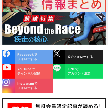
cebo
X
Facebookで
Xでフォローする
ok
フォローする
uTube
LINE
YouTubeで
LINEで
チャンネル登録
アカウント追加
stagra
Instagramで
m
フォローする