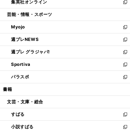
集英社オンライン
く
で
ド
ィ
い
新
開
ウ
ン
ウ
し
芸能・情報・スポーツ
く
で
ド
ィ
い
開
ウ
ン
ウ
Myojo
く
で
ド
ィ
新
開
ウ
ン
し
週プレNEWS
く
で
ド
い
新
開
ウ
ウ
し
週プレ グラジャパ!
く
で
ィ
い
新
開
ン
ウ
し
Sportiva
く
ド
ィ
い
新
ウ
ン
ウ
し
パラスポ
で
ド
ィ
い
新
開
ウ
ン
ウ
し
書籍
く
で
ド
ィ
い
開
ウ
ン
ウ
文芸・文庫・総合
く
で
ド
ィ
開
ウ
ン
すばる
く
で
ド
新
開
ウ
し
小説すばる
く
で
い
新