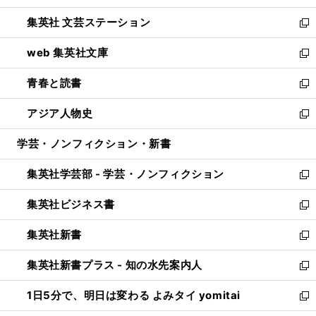
開
ウ
し
集英社 文芸ステーション
く
ィ
い
新
ン
ウ
し
web 集英社文庫
ド
ィ
い
新
ウ
ン
ウ
し
青春と読書
で
ド
ィ
い
新
開
ウ
ン
ウ
し
アジア人物史
く
で
ド
ィ
い
新
開
ウ
ン
ウ
し
学芸・ノンフィクション・新書
く
で
ド
ィ
い
開
ウ
ン
ウ
集英社学芸部 - 学芸・ノンフィクション
く
で
ド
ィ
新
開
ウ
ン
し
集英社ビジネス書
く
で
ド
い
新
開
ウ
ウ
し
集英社新書
く
で
ィ
い
新
開
ン
ウ
し
集英社新書プラス - 知の水先案内人
く
ド
ィ
い
新
ウ
ン
ウ
し
1日5分で、明日は変わる よみタイ yomitai
で
ド
ィ
い
新
開
ウ
ン
ウ
し