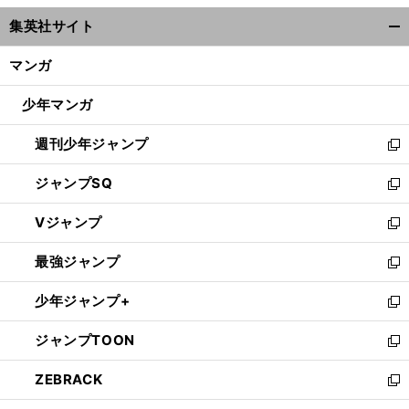
ウ
集英社サイト
ィ
開
ン
く/
マンガ
ド
閉
ウ
じ
少年マンガ
で
る
開
週刊少年ジャンプ
く
新
し
ジャンプSQ
い
新
ウ
し
Vジャンプ
ィ
い
新
ン
ウ
し
最強ジャンプ
ド
ィ
い
新
ウ
ン
ウ
し
少年ジャンプ+
で
ド
ィ
い
新
開
ウ
ン
ウ
し
ジャンプTOON
く
で
ド
ィ
い
新
開
ウ
ン
ウ
し
ZEBRACK
く
で
ド
ィ
い
新
開
ウ
ン
ウ
し