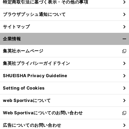
特定商取引法に基づく表示・その他の事項
ブラウザプッシュ通知について
サイトマップ
企業情報
開
く/
集英社ホームページ
新
閉
し
じ
集英社プライバシーガイドライン
い
る
ウ
SHUEISHA Privacy Guideline
ィ
ン
Setting of Cookies
ド
ウ
web Sportivaについて
で
開
Web Sportivaについてのお問い合わせ
く
新
し
広告についてのお問い合わせ
い