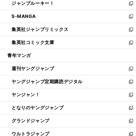
ジャンプルーキー！
く
で
ド
ィ
い
新
開
ウ
ン
ウ
し
S-MANGA
く
で
ド
ィ
い
新
開
ウ
ン
ウ
し
集英社ジャンプリミックス
く
で
ド
ィ
い
新
開
ウ
ン
ウ
し
集英社コミック文庫
く
で
ド
ィ
い
新
開
ウ
ン
ウ
し
青年マンガ
く
で
ド
ィ
い
開
ウ
ン
ウ
週刊ヤングジャンプ
く
で
ド
ィ
新
開
ウ
ン
し
ヤングジャンプ定期購読デジタル
く
で
ド
い
新
開
ウ
ウ
し
ヤンジャン！
く
で
ィ
い
新
開
ン
ウ
し
となりのヤングジャンプ
く
ド
ィ
い
新
ウ
ン
ウ
し
グランドジャンプ
で
ド
ィ
い
新
開
ウ
ン
ウ
し
ウルトラジャンプ
く
で
ド
ィ
い
新