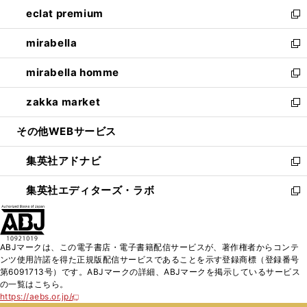
ン
ウ
し
eclat premium
く
で
ド
ィ
い
新
開
ウ
ン
ウ
し
mirabella
く
で
ド
ィ
い
新
開
ウ
ン
ウ
し
mirabella homme
く
で
ド
ィ
い
新
開
ウ
ン
ウ
し
zakka market
く
で
ド
ィ
い
新
開
ウ
ン
ウ
し
その他WEBサービス
く
で
ド
ィ
い
開
ウ
ン
ウ
集英社アドナビ
く
で
ド
ィ
新
開
ウ
ン
し
集英社エディターズ・ラボ
く
で
ド
い
新
開
ウ
ウ
し
く
で
ィ
い
開
ン
ウ
ABJマークは、この電子書店・電子書籍配信サービスが、著作権者からコンテ
く
ド
ィ
ンツ使用許諾を得た正規版配信サービスであることを示す登録商標（登録番号
ウ
ン
第6091713号）です。ABJマークの詳細、ABJマークを掲示しているサービス
で
ド
の一覧はこちら。
開
ウ
https://aebs.or.jp/
新