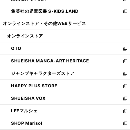
新
開
ウ
ン
し
集英社の児童図書 S-KIDS.LAND
く
で
ド
い
新
開
ウ
ウ
し
オンラインストア・
その他WEBサービス
く
で
ィ
い
開
ン
ウ
オンラインストア
く
ド
ィ
ウ
ン
OTO
で
ド
新
開
ウ
し
SHUEISHA MANGA-ART HERITAGE
く
で
い
新
開
ウ
し
ジャンプキャラクターズストア
く
ィ
い
新
ン
ウ
し
HAPPY PLUS STORE
ド
ィ
い
新
ウ
ン
ウ
し
SHUEISHA VOX
で
ド
ィ
い
新
開
ウ
ン
ウ
し
LEEマルシェ
く
で
ド
ィ
い
新
開
ウ
ン
ウ
し
SHOP Marisol
く
で
ド
ィ
い
新
開
ウ