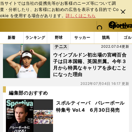
当サイトでは当社の提携先等がお客様のニーズ等について調
査・分析したり、お客様にお勧めの広告を表⽰する⽬的で Co
閉じ
okie を使⽤する場合があります。
詳しくはこちら
る
マイペ
web Sportiva (webスポルティーバ)
検索
メニュ
we
ー
「#リリー・ミヤザキ」の最新ニュース・ 情報
b
ジ
新着
ランキング
野球
サッカー
競馬
ゴル
ス
テニス
2022.07.04更新
ポ
ル
ウインブルドン初出場の宮崎百合
テ
子は日本国籍、英国所属。今年３
ィ
月から特異なキャリアを歩むこと
ー
になった理由
バ
2022年07月04日 16:17 更新
編集部のおすすめ
スポルティーバ バレーボール
特集号 Vol.4 6月30日発売