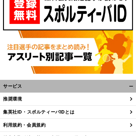
サービス
開
く/
推奨環境
閉
じ
集英社ID・スポルティーバIDとは
る
利用規約・会員規約