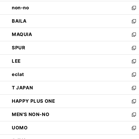
開
ウ
し
non-no
く
で
い
新
開
ウ
し
BAILA
く
ィ
い
新
ン
ウ
し
MAQUIA
ド
ィ
い
新
ウ
ン
ウ
し
SPUR
で
ド
ィ
い
新
開
ウ
ン
ウ
し
LEE
く
で
ド
ィ
い
新
開
ウ
ン
ウ
し
eclat
く
で
ド
ィ
い
新
開
ウ
ン
ウ
し
T JAPAN
く
で
ド
ィ
い
新
開
ウ
ン
ウ
し
HAPPY PLUS ONE
く
で
ド
ィ
い
新
開
ウ
ン
ウ
し
MEN'S NON-NO
く
で
ド
ィ
い
新
開
ウ
ン
ウ
し
UOMO
く
で
ド
ィ
い
新
開
ウ
ン
ウ
し