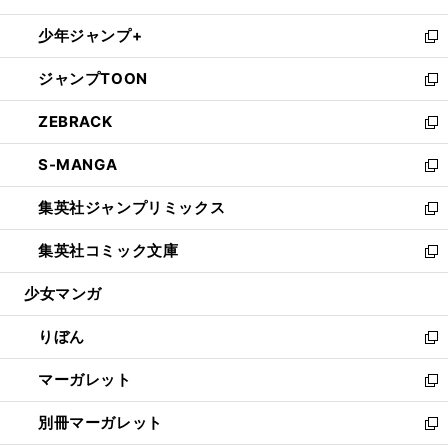
開
ウ
ン
ウ
し
少年ジャンプ+
く
で
ド
ィ
い
新
開
ウ
ン
ウ
し
ジャンプTOON
く
で
ド
ィ
い
新
開
ウ
ン
ウ
し
ZEBRACK
く
で
ド
ィ
い
新
開
ウ
ン
ウ
し
S-MANGA
く
で
ド
ィ
い
新
開
ウ
ン
ウ
し
集英社ジャンプリミックス
く
で
ド
ィ
い
新
開
ウ
ン
ウ
し
集英社コミック文庫
く
で
ド
ィ
い
新
開
ウ
ン
ウ
し
少女マンガ
く
で
ド
ィ
い
開
ウ
ン
ウ
りぼん
く
で
ド
ィ
新
開
ウ
ン
し
マーガレット
く
で
ド
い
新
開
ウ
ウ
し
別冊マーガレット
く
で
ィ
い
新
開
ン
ウ