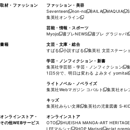
い
し
い
い
ド
ン
ド
ン
取材・ファッション
ファッション・美容
開
く
開
ウ
い
ウ
ウ
ウ
ド
ウ
ド
Seventeen
non-no
BAILA
MAQUIA
S
く
く
新
新
新
新
ィ
ウ
ィ
ィ
で
ウ
で
ウ
集英社オンライン
し
新
し
し
し
ン
ィ
ン
ン
開
で
開
で
い
し
い
い
い
ド
ン
ド
ド
芸能・情報・スポーツ
く
開
く
開
ウ
い
ウ
ウ
ウ
ウ
ド
ウ
ウ
Myojo
週プレNEWS
週プレ グラジャパ!
く
く
新
新
新
ィ
ウ
ィ
ィ
ィ
で
ウ
で
で
し
し
ン
ィ
ン
ン
ン
書籍
文芸・文庫・総合
開
で
開
開
い
い
ド
ン
ド
ド
ド
すばる
小説すばる
集英社 文芸ステーシ
く
開
く
く
新
新
ウ
ウ
ウ
ド
ウ
ウ
ウ
く
し
し
ィ
ィ
学芸・ノンフィクション・新書
で
ウ
で
で
で
い
い
ン
ン
集英社学芸部 - 学芸・ノンフィクション
開
で
開
開
開
新
ウ
ウ
ド
ド
1日5分で、明日は変わる よみタイ yomitai
く
開
く
く
く
し
新
ィ
ィ
ウ
ウ
く
い
ン
ン
ライトノベル・ノベライズ
で
で
ウ
ド
ド
集英社Webマガジン コバルト
集英社オレ
開
開
新
ィ
ウ
ウ
く
く
し
ン
キッズ
で
で
い
ド
集英社みらい文庫
集英社の児童図書 S-KID
開
開
新
ウ
ウ
く
く
し
ィ
オンラインストア・
オンラインストア
で
い
ン
その他WEBサービス
OTO
SHUEISHA MANGA-ART HERITAGE
開
新
ウ
ド
LEEマルシェ
SHOP Marisol
eclat prem
く
し
新
新