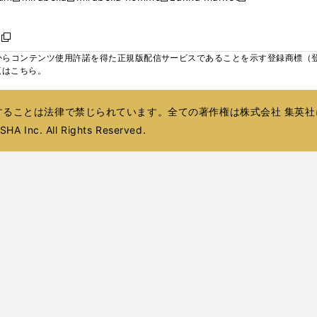
ィ
ウ
ウ
ウ
く
く
く
く
い
し
し
い
し
し
い
ン
で
で
で
ウ
い
い
ウ
い
い
ウ
ド
ボ
開
開
開
新
ィ
ウ
ウ
ィ
ウ
ウ
ィ
ウ
く
く
く
し
らコンテンツ使用許諾を得た正規版配信サービスであることを示す登録商標（登録番
ン
ィ
ィ
ン
ィ
ィ
ン
で
い
覧はこちら。
ド
ン
ン
ド
ン
ン
ド
開
ウ
ウ
ド
ド
ウ
ド
ド
ウ
く
ィ
で
ウ
ウ
で
ウ
ウ
で
ることは法律で禁じられています。全ての著作権は株式会社 集英社
ン
開
で
で
開
で
で
開
ド
HA Inc. All Rights Reserved.
く
開
開
く
開
開
く
ウ
く
く
く
く
で
開
く