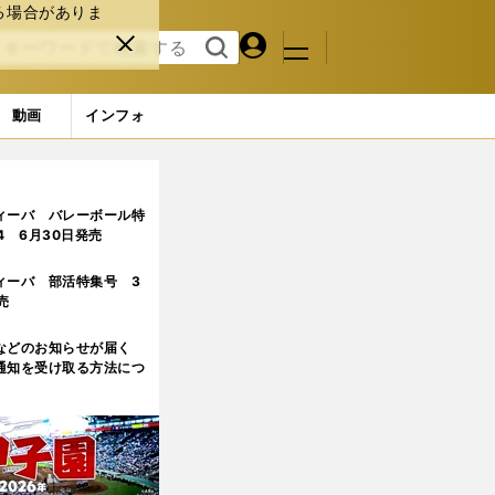
る場合がありま
マイペ
閉じ
検索
メニュ
ー
る
す
ジ
る
動画
インフォ
ィーバ バレーボール特
.4 6月30日発売
ィーバ 部活特集号 3
売
などのお知らせが届く
通知を受け取る方法につ