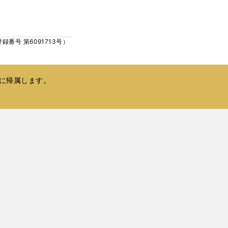
ウ
い
で
ウ
開
ィ
く
号 第6091713号）
ン
ド
ウ
で
に帰属します。
開
く