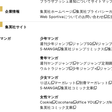
ブラウザプッシュ通知について
サイトマッ
企業情報
集英社ホームページ
集英社プライバシー
新
Web Sportivaについてのお問い合わせ
広
し
新
い
し
集英社サイト
ウ
い
ィ
ウ
マンガ
少年マンガ
ン
ィ
週刊少年ジャンプ
ジャンプSQ
Vジャン
ド
ン
新
新
S-MANGA
集英社ジャンプリミックス
集
ウ
ド
新
し
し
新
で
ウ
し
い
い
し
青年マンガ
開
で
い
ウ
ウ
い
週刊ヤングジャンプ
ヤングジャンプ定期
新
く
開
ウ
ィ
ィ
ウ
ウルトラジャンプ
少年ジャンプ+
ジャン
新
し
新
く
ィ
ン
ン
ィ
し
い
し
ン
ド
ド
ン
少女マンガ
い
ウ
い
ド
ウ
ウ
ド
りぼん
マーガレット
別冊マーガレット
新
新
新
ウ
ィ
ウ
ウ
で
で
ウ
S-MANGA
集英社コミック文庫
し
新
し
新
ィ
ン
ィ
で
開
開
で
い
し
い
し
ン
ド
ン
女性マンガ
開
く
く
開
ウ
い
ウ
い
ド
ウ
ド
Cookie
Cocohana
office YOU
マンガM
く
く
新
新
新
ィ
ウ
ィ
ウ
ウ
で
ウ
集英社コミック文庫
し
新
し
し
ン
ィ
ン
ィ
で
開
で