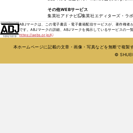
ィ
ウ
い
し
し
ン
その他WEBサービス
で
ウ
い
い
ド
集英社アドナビ
集英社エディターズ・ラ
開
新
ィ
ウ
ウ
ウ
く
し
ABJマークは、この電子書店・電子書籍配信サービスが、著作権者か
ン
ィ
ィ
で
い
です。ABJマークの詳細、ABJマークを掲示しているサービスの一
ド
ン
ン
開
https://aebs.or.jp/
ウ
新
ウ
ド
ド
く
し
ィ
で
ウ
ウ
い
本ホームページに記載の文章・画像・写真などを無断で複製す
ン
開
で
で
ウ
ド
© SHUEIS
ィ
く
開
開
ン
ウ
く
く
ド
で
ウ
開
で
開
く
く