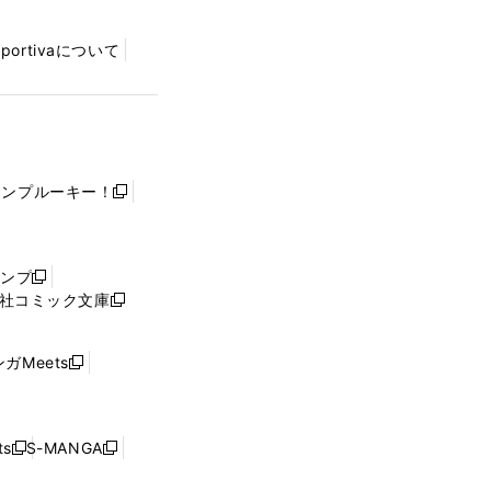
Sportivaについて
ャンプルーキー！
新
し
い
ウ
ャンプ
新
ィ
社コミック文庫
し
新
ン
い
し
ド
ウ
い
ウ
ガMeets
新
ィ
ウ
で
し
ン
ィ
開
い
ド
ン
く
ウ
ウ
ド
s
S-MANGA
新
新
ィ
で
ウ
し
し
ン
開
で