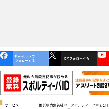
ebo
X
YouTube
Facebookで
Xでフォローする
ok
フォローする
サービス
推奨環境
集英社ID・スポルティーバIDとは