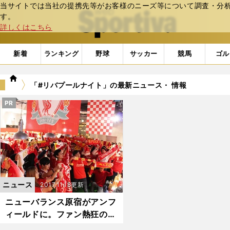
当サイトでは当社の提携先等がお客様のニーズ等について調査・分析し
web Sportiva (webスポルティーバ)
す。
詳しくはこちら
新着
ランキング
野球
サッカー
競馬
ゴル
we
「#リバプールナイト」の最新ニュース・ 情報
b
ス
PR
ポ
ル
テ
ィ
ー
バ
ニュース
2017.11.18更新
ニューバランス原宿がアンフ
ィールドに。ファン熱狂のリ
バプールナイト