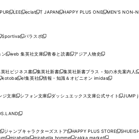
い
い
い
い
ド
ド
ド
ド
ド
開
く
開
く
開
く
開
ウ
ウ
ウ
ウ
ウ
ウ
ウ
ウ
ウ
PUR
LEE
eclat
T JAPAN
HAPPY PLUS ONE
MEN'S NON-
く
く
く
く
新
新
新
新
新
ィ
ィ
ィ
ィ
で
で
で
で
で
し
し
し
し
し
ン
ン
ン
ン
開
開
開
開
開
い
い
い
い
い
ド
ド
ド
ド
く
く
く
く
く
ウ
ウ
ウ
ウ
ウ
ウ
ウ
ウ
ウ
Sportiva
パラスポ
新
新
ィ
ィ
ィ
ィ
ィ
で
で
で
で
し
し
し
ン
ン
ン
ン
ン
開
開
開
開
い
い
い
ド
ド
ド
ド
ド
ョン
web 集英社文庫
青春と読書
アジア人物史
く
く
く
く
新
新
新
新
ウ
ウ
ウ
ウ
ウ
ウ
ウ
ウ
し
し
し
し
ィ
ィ
ィ
で
で
で
で
で
い
い
い
い
ン
ン
ン
集英社ビジネス書
集英社新書
集英社新書プラス - 知の水先案内人
開
開
開
開
開
新
新
新
ウ
ウ
ウ
ウ
ド
ド
ド
kotoba
e!集英社
情報・知識＆オピニオン imidas
く
く
く
く
く
新
し
新
し
新
ィ
ィ
ィ
ィ
ウ
ウ
ウ
し
し
い
し
い
し
ン
ン
ン
ン
で
で
で
い
い
ウ
い
ウ
い
ド
ド
ド
ド
ンジ文庫
シフォン文庫
ダッシュエックス文庫公式サイト
JUMP 
開
開
開
新
新
新
ウ
ウ
ィ
ウ
ィ
ウ
ウ
ウ
ウ
ウ
く
く
く
し
し
し
ィ
ィ
ン
ィ
ン
ィ
で
で
で
で
い
い
い
ン
ン
ド
ン
ド
ン
S.LAND
開
開
開
開
新
ウ
ウ
ウ
ド
ド
ウ
ド
ウ
ド
く
く
く
く
し
ィ
ィ
ィ
ウ
ウ
で
ウ
で
ウ
い
ン
ン
ン
ジャンプキャラクターズストア
HAPPY PLUS STORE
SHUEIS
で
で
開
で
開
で
新
新
新
ウ
ド
ド
ド
ium
mirabella
mirabella homme
zakka market
開
開
く
開
く
開
し
新
新
新
し
新
し