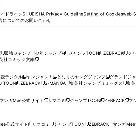
プ
ガイドライン
SHUEISHA Privacy Guideline
Setting of Cookies
web 
告についてのお問い合わせ
プ
最強ジャンプ
少年ジャンプ+
ジャンプTOON
ZEBRACK
ジ
新
新
新
新
新
英社コミック文庫
し
新
し
し
し
し
い
い
し
い
い
い
ウ
ウ
い
ウ
ウ
ウ
購読デジタル
ヤンジャン！
となりのヤングジャンプ
グランドジ
新
新
新
ィ
ィ
ウ
ィ
ィ
ィ
プTOON
ZEBRACK
S-MANGA
集英社ジャンプリミックス
集英
新
し
新
し
新
し
新
ン
ン
ィ
ン
ン
ン
し
い
し
い
し
い
し
ド
ド
ン
ド
ド
ド
い
ウ
い
ウ
い
ウ
い
ウ
ウ
ド
ウ
ウ
ウ
マンガMee公式サイト
リマコミ
ジャンプTOON
ZEBRACK
マン
新
新
新
新
ウ
ィ
ウ
ィ
ウ
ィ
ウ
で
で
ウ
で
で
で
し
し
し
し
し
ィ
ン
ィ
ン
ィ
ン
ィ
開
開
で
開
開
開
い
い
い
い
い
ン
ド
ン
ド
ン
ド
ン
く
く
開
く
く
く
ウ
ウ
ウ
ウ
ウ
ド
ウ
ド
ウ
ド
ウ
ド
ee公式サイト
リマコミ
ジャンプTOON
ZEBRACK
マンガMeet
く
新
新
新
新
ィ
ィ
ィ
ィ
ィ
ウ
で
ウ
で
ウ
で
ウ
し
し
し
し
ン
ン
ン
ン
ン
で
開
で
開
で
開
で