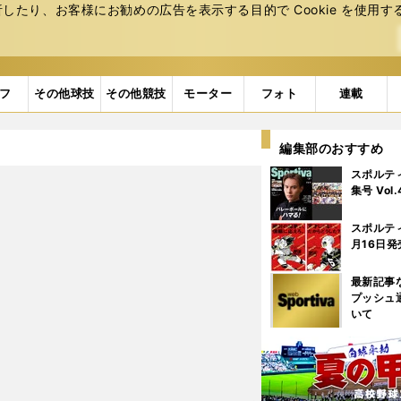
たり、お客様にお勧めの広告を表⽰する⽬的で Cookie を使⽤す
フ
その他球技
その他競技
モーター
フォト
連載
編集部のおすすめ
スポルテ
集号 Vol
スポルテ
月16日発
最新記事
プッシュ
いて