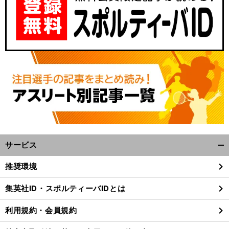
サービス
開
く/
推奨環境
閉
じ
集英社ID・スポルティーバIDとは
る
利用規約・会員規約