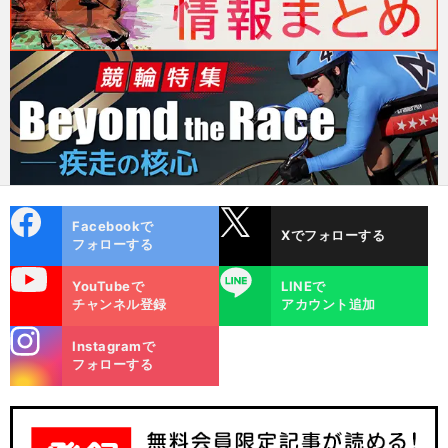
cebo
X
Facebookで
Xでフォローする
ok
フォローする
uTube
LINE
YouTubeで
LINEで
チャンネル登録
アカウント追加
stagra
Instagramで
m
フォローする