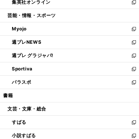
集英社オンライン
く
で
ド
ィ
い
新
開
ウ
ン
ウ
し
芸能・情報・スポーツ
く
で
ド
ィ
い
開
ウ
ン
ウ
Myojo
く
で
ド
ィ
新
開
ウ
ン
し
週プレNEWS
く
で
ド
い
新
開
ウ
ウ
し
週プレ グラジャパ!
く
で
ィ
い
新
開
ン
ウ
し
Sportiva
く
ド
ィ
い
新
ウ
ン
ウ
し
パラスポ
で
ド
ィ
い
新
開
ウ
ン
ウ
し
書籍
く
で
ド
ィ
い
開
ウ
ン
ウ
文芸・文庫・総合
く
で
ド
ィ
開
ウ
ン
すばる
く
で
ド
新
開
ウ
し
小説すばる
く
で
い
新