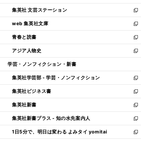
開
ウ
し
集英社 文芸ステーション
く
ィ
い
新
ン
ウ
し
web 集英社文庫
ド
ィ
い
新
ウ
ン
ウ
し
青春と読書
で
ド
ィ
い
新
開
ウ
ン
ウ
し
アジア人物史
く
で
ド
ィ
い
新
開
ウ
ン
ウ
し
学芸・ノンフィクション・新書
く
で
ド
ィ
い
開
ウ
ン
ウ
集英社学芸部 - 学芸・ノンフィクション
く
で
ド
ィ
新
開
ウ
ン
し
集英社ビジネス書
く
で
ド
い
新
開
ウ
ウ
し
集英社新書
く
で
ィ
い
新
開
ン
ウ
し
集英社新書プラス - 知の水先案内人
く
ド
ィ
い
新
ウ
ン
ウ
し
1日5分で、明日は変わる よみタイ yomitai
で
ド
ィ
い
新
開
ウ
ン
ウ
し