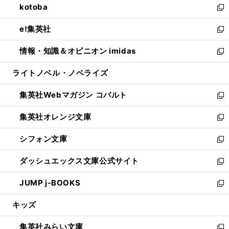
kotoba
く
で
ド
ィ
い
新
開
ウ
ン
ウ
し
e!集英社
く
で
ド
ィ
い
新
開
ウ
ン
ウ
し
情報・知識＆オピニオン imidas
く
で
ド
ィ
い
新
開
ウ
ン
ウ
し
ライトノベル・ノベライズ
く
で
ド
ィ
い
開
ウ
ン
ウ
集英社Webマガジン コバルト
く
で
ド
ィ
新
開
ウ
ン
し
集英社オレンジ文庫
く
で
ド
い
新
開
ウ
ウ
し
シフォン文庫
く
で
ィ
い
新
開
ン
ウ
し
ダッシュエックス文庫公式サイト
く
ド
ィ
い
新
ウ
ン
ウ
し
JUMP j-BOOKS
で
ド
ィ
い
新
開
ウ
ン
ウ
し
キッズ
く
で
ド
ィ
い
開
ウ
ン
ウ
集英社みらい文庫
く
で
ド
ィ