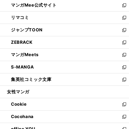
し
マンガMee公式サイト
く
ド
ィ
い
新
ウ
ン
ウ
し
リマコミ
で
ド
ィ
い
新
開
ウ
ン
ウ
し
ジャンプTOON
く
で
ド
ィ
い
新
開
ウ
ン
ウ
し
ZEBRACK
く
で
ド
ィ
い
新
開
ウ
ン
ウ
し
マンガMeets
く
で
ド
ィ
い
新
開
ウ
ン
ウ
し
S-MANGA
く
で
ド
ィ
い
新
開
ウ
ン
ウ
し
集英社コミック文庫
く
で
ド
ィ
い
新
開
ウ
ン
ウ
し
女性マンガ
く
で
ド
ィ
い
開
ウ
ン
ウ
Cookie
く
で
ド
ィ
新
開
ウ
ン
し
Cocohana
く
で
ド
い
新
開
ウ
ウ
し
office YOU
く