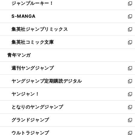
ジャンプルーキー！
く
で
ド
ィ
い
新
開
ウ
ン
ウ
し
S-MANGA
く
で
ド
ィ
い
新
開
ウ
ン
ウ
し
集英社ジャンプリミックス
く
で
ド
ィ
い
新
開
ウ
ン
ウ
し
集英社コミック文庫
く
で
ド
ィ
い
新
開
ウ
ン
ウ
し
青年マンガ
く
で
ド
ィ
い
開
ウ
ン
ウ
週刊ヤングジャンプ
く
で
ド
ィ
新
開
ウ
ン
し
ヤングジャンプ定期購読デジタル
く
で
ド
い
新
開
ウ
ウ
し
ヤンジャン！
く
で
ィ
い
新
開
ン
ウ
し
となりのヤングジャンプ
く
ド
ィ
い
新
ウ
ン
ウ
し
グランドジャンプ
で
ド
ィ
い
新
開
ウ
ン
ウ
し
ウルトラジャンプ
く
で
ド
ィ
い
新