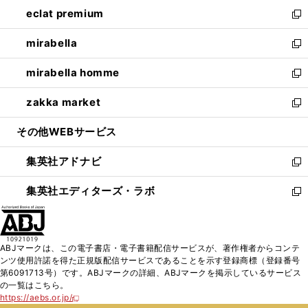
ン
ウ
し
eclat premium
く
で
ド
ィ
い
新
開
ウ
ン
ウ
し
mirabella
く
で
ド
ィ
い
新
開
ウ
ン
ウ
し
mirabella homme
く
で
ド
ィ
い
新
開
ウ
ン
ウ
し
zakka market
く
で
ド
ィ
い
新
開
ウ
ン
ウ
し
その他WEBサービス
く
で
ド
ィ
い
開
ウ
ン
ウ
集英社アドナビ
く
で
ド
ィ
新
開
ウ
ン
し
集英社エディターズ・ラボ
く
で
ド
い
新
開
ウ
ウ
し
く
で
ィ
い
開
ン
ウ
ABJマークは、この電子書店・電子書籍配信サービスが、著作権者からコンテ
く
ド
ィ
ンツ使用許諾を得た正規版配信サービスであることを示す登録商標（登録番号
ウ
ン
第6091713号）です。ABJマークの詳細、ABJマークを掲示しているサービス
で
ド
の一覧はこちら。
開
ウ
https://aebs.or.jp/
新