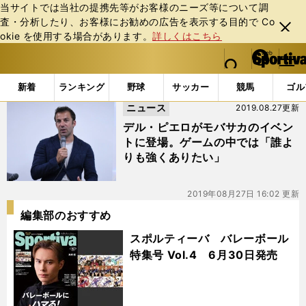
当サイトでは当社の提携先等がお客様のニーズ等について調
査・分析したり、お客様にお勧めの広告を表⽰する⽬的で Co
閉じ
okie を使⽤する場合があります。
詳しくはこちら
る
マイペ
web Sportiva (webスポルティーバ)
検索
メニュ
we
ー
「#モバサカ」の最新ニュース・ 情報
b
ジ
新着
ランキング
野球
サッカー
競馬
ゴル
ス
ニュース
2019.08.27更新
ポ
ル
デル・ピエロがモバサカのイベン
テ
トに登場。ゲームの中では「誰よ
ィ
りも強くありたい」
ー
バ
2019年08月27日 16:02 更新
編集部のおすすめ
スポルティーバ バレーボール
特集号 Vol.4 6月30日発売