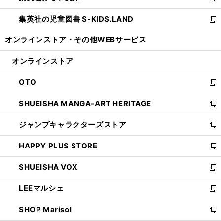
新
開
ウ
ン
し
集英社の児童図書 S-KIDS.LAND
く
で
ド
い
新
開
ウ
ウ
し
オンラインストア・
その他WEBサービス
く
で
ィ
い
開
ン
ウ
オンラインストア
く
ド
ィ
ウ
ン
OTO
で
ド
新
開
ウ
し
SHUEISHA MANGA-ART HERITAGE
く
で
い
新
開
ウ
し
ジャンプキャラクターズストア
く
ィ
い
新
ン
ウ
し
HAPPY PLUS STORE
ド
ィ
い
新
ウ
ン
ウ
し
SHUEISHA VOX
で
ド
ィ
い
新
開
ウ
ン
ウ
し
LEEマルシェ
く
で
ド
ィ
い
新
開
ウ
ン
ウ
し
SHOP Marisol
く
で
ド
ィ
い
新
開
ウ