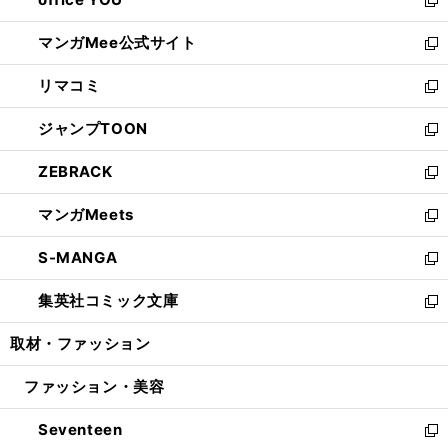
で
ィ
い
新
開
ン
ウ
し
マンガMee公式サイト
く
ド
ィ
い
新
ウ
ン
ウ
し
リマコミ
で
ド
ィ
い
新
開
ウ
ン
ウ
し
ジャンプTOON
く
で
ド
ィ
い
新
開
ウ
ン
ウ
し
ZEBRACK
く
で
ド
ィ
い
新
開
ウ
ン
ウ
し
マンガMeets
く
で
ド
ィ
い
新
開
ウ
ン
ウ
し
S-MANGA
く
で
ド
ィ
い
新
開
ウ
ン
ウ
し
集英社コミック文庫
く
で
ド
ィ
い
新
開
ウ
ン
ウ
し
取材・ファッション
く
で
ド
ィ
い
開
ウ
ン
ウ
ファッション・美容
く
で
ド
ィ
開
ウ
ン
Seventeen
く
で
ド
新