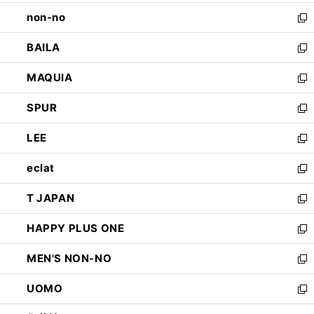
開
ウ
し
non-no
く
で
い
新
開
ウ
し
BAILA
く
ィ
い
新
ン
ウ
し
MAQUIA
ド
ィ
い
新
ウ
ン
ウ
し
SPUR
で
ド
ィ
い
新
開
ウ
ン
ウ
し
LEE
く
で
ド
ィ
い
新
開
ウ
ン
ウ
し
eclat
く
で
ド
ィ
い
新
開
ウ
ン
ウ
し
T JAPAN
く
で
ド
ィ
い
新
開
ウ
ン
ウ
し
HAPPY PLUS ONE
く
で
ド
ィ
い
新
開
ウ
ン
ウ
し
MEN'S NON-NO
く
で
ド
ィ
い
新
開
ウ
ン
ウ
し
UOMO
く
で
ド
ィ
い
新
開
ウ
ン
ウ
し