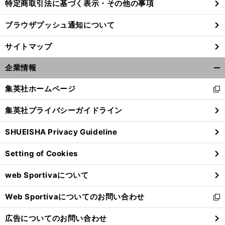
特定商取引法に基づく表示・その他の事項
ブラウザプッシュ通知について
サイトマップ
企業情報
開
く/
集英社ホームページ
新
閉
し
じ
集英社プライバシーガイドライン
い
る
ウ
SHUEISHA Privacy Guideline
ィ
ン
Setting of Cookies
ド
ウ
web Sportivaについて
で
開
Web Sportivaについてのお問い合わせ
く
新
し
広告についてのお問い合わせ
い