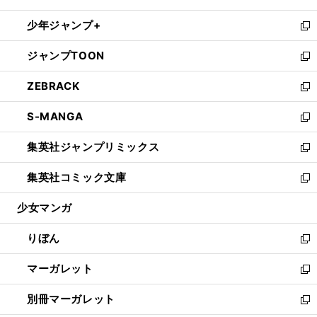
開
ウ
ン
ウ
し
少年ジャンプ+
く
で
ド
ィ
い
新
開
ウ
ン
ウ
し
ジャンプTOON
く
で
ド
ィ
い
新
開
ウ
ン
ウ
し
ZEBRACK
く
で
ド
ィ
い
新
開
ウ
ン
ウ
し
S-MANGA
く
で
ド
ィ
い
新
開
ウ
ン
ウ
し
集英社ジャンプリミックス
く
で
ド
ィ
い
新
開
ウ
ン
ウ
し
集英社コミック文庫
く
で
ド
ィ
い
新
開
ウ
ン
ウ
し
少女マンガ
く
で
ド
ィ
い
開
ウ
ン
ウ
りぼん
く
で
ド
ィ
新
開
ウ
ン
し
マーガレット
く
で
ド
い
新
開
ウ
ウ
し
別冊マーガレット
く
で
ィ
い
新
開
ン
ウ