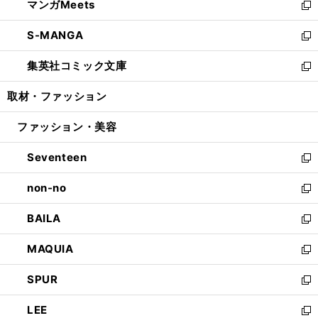
マンガMeets
く
で
ド
ィ
い
新
開
ウ
ン
ウ
し
S-MANGA
く
で
ド
ィ
い
新
開
ウ
ン
ウ
し
集英社コミック文庫
く
で
ド
ィ
い
新
開
ウ
ン
ウ
し
取材・ファッション
く
で
ド
ィ
い
開
ウ
ン
ウ
ファッション・美容
く
で
ド
ィ
開
ウ
ン
Seventeen
く
で
ド
新
開
ウ
し
non-no
く
で
い
新
開
ウ
し
BAILA
く
ィ
い
新
ン
ウ
し
MAQUIA
ド
ィ
い
新
ウ
ン
ウ
し
SPUR
で
ド
ィ
い
新
開
ウ
ン
ウ
し
LEE
く
で
ド
ィ
い
新