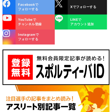
cebo
X
Facebookで
Xでフォローする
ok
フォローする
uTube
LINE
YouTubeで
LINEで
チャンネル登録
アカウント追加
stagra
Instagramで
m
フォローする