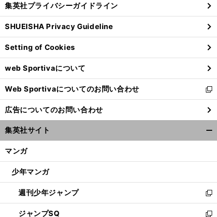
集英社プライバシーガイドライン
い
る
ウ
SHUEISHA Privacy Guideline
ィ
ン
Setting of Cookies
ド
ウ
web Sportivaについて
で
開
Web Sportivaについてのお問い合わせ
く
新
し
広告についてのお問い合わせ
い
ウ
集英社サイト
ィ
開
ン
く/
マンガ
ド
閉
ウ
じ
少年マンガ
で
る
開
週刊少年ジャンプ
く
新
し
ジャンプSQ
い
新