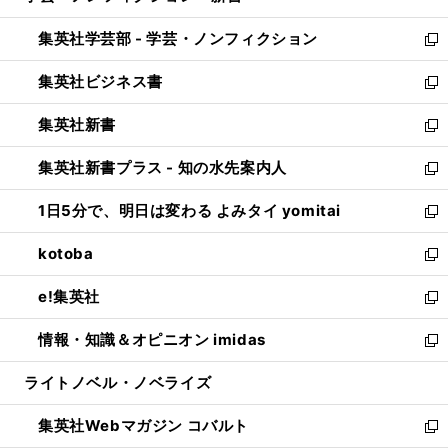
開
ウ
ン
ウ
集英社学芸部 - 学芸・ノンフィクション
く
で
ド
ィ
新
開
ウ
ン
し
集英社ビジネス書
く
で
ド
い
新
開
ウ
ウ
し
集英社新書
く
で
ィ
い
新
開
ン
ウ
し
集英社新書プラス - 知の水先案内人
く
ド
ィ
い
新
ウ
ン
ウ
し
1日5分で、明日は変わる よみタイ yomitai
で
ド
ィ
い
新
開
ウ
ン
ウ
し
kotoba
く
で
ド
ィ
い
新
開
ウ
ン
ウ
し
e!集英社
く
で
ド
ィ
い
新
開
ウ
ン
ウ
し
情報・知識＆オピニオン imidas
く
で
ド
ィ
い
新
開
ウ
ン
ウ
し
ライトノベル・ノベライズ
く
で
ド
ィ
い
開
ウ
ン
ウ
集英社Webマガジン コバルト
く
で
ド
ィ
新
開