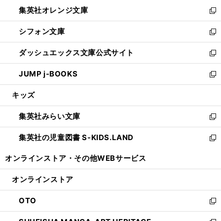
ウ
ン
し
集英社オレンジ文庫
く
で
ド
い
新
開
ウ
ウ
し
シフォン文庫
く
で
ィ
い
新
開
ン
ウ
し
ダッシュエックス文庫公式サイト
く
ド
ィ
い
新
ウ
ン
ウ
し
JUMP j-BOOKS
で
ド
ィ
い
新
開
ウ
ン
ウ
し
キッズ
く
で
ド
ィ
い
開
ウ
ン
ウ
集英社みらい文庫
く
で
ド
ィ
新
開
ウ
ン
し
集英社の児童図書 S-KIDS.LAND
く
で
ド
い
新
開
ウ
ウ
し
オンラインストア・
その他WEBサービス
く
で
ィ
い
開
ン
ウ
オンラインストア
く
ド
ィ
ウ
ン
OTO
で
ド
新
開
ウ
し