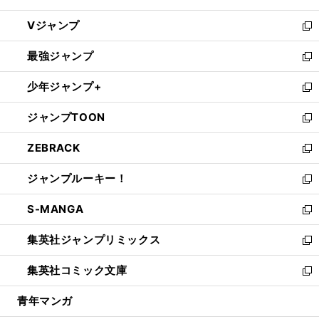
ウ
し
Vジャンプ
ィ
い
新
ン
ウ
し
最強ジャンプ
ド
ィ
い
新
ウ
ン
ウ
し
少年ジャンプ+
で
ド
ィ
い
新
開
ウ
ン
ウ
し
ジャンプTOON
く
で
ド
ィ
い
新
開
ウ
ン
ウ
し
ZEBRACK
く
で
ド
ィ
い
新
開
ウ
ン
ウ
し
ジャンプルーキー！
く
で
ド
ィ
い
新
開
ウ
ン
ウ
し
S-MANGA
く
で
ド
ィ
い
新
開
ウ
ン
ウ
し
集英社ジャンプリミックス
く
で
ド
ィ
い
新
開
ウ
ン
ウ
し
集英社コミック文庫
く
で
ド
ィ
い
新
開
ウ
ン
ウ
し
青年マンガ
く
で
ド
ィ
い
開
ウ
ン
ウ