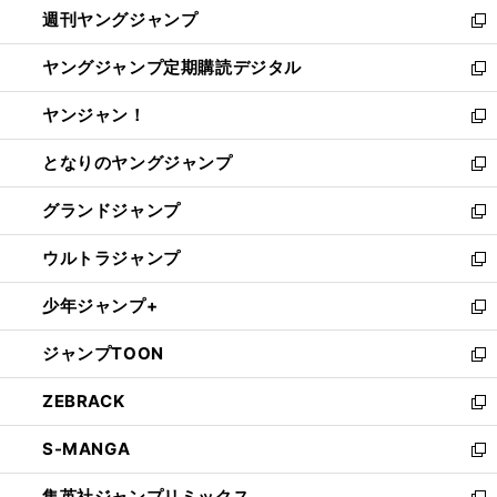
週刊ヤングジャンプ
く
で
ド
ィ
新
開
ウ
ン
し
ヤングジャンプ定期購読デジタル
く
で
ド
い
新
開
ウ
ウ
し
ヤンジャン！
く
で
ィ
い
新
開
ン
ウ
し
となりのヤングジャンプ
く
ド
ィ
い
新
ウ
ン
ウ
し
グランドジャンプ
で
ド
ィ
い
新
開
ウ
ン
ウ
し
ウルトラジャンプ
く
で
ド
ィ
い
新
開
ウ
ン
ウ
し
少年ジャンプ+
く
で
ド
ィ
い
新
開
ウ
ン
ウ
し
ジャンプTOON
く
で
ド
ィ
い
新
開
ウ
ン
ウ
し
ZEBRACK
く
で
ド
ィ
い
新
開
ウ
ン
ウ
し
S-MANGA
く
で
ド
ィ
い
新
開
ウ
ン
ウ
し
集英社ジャンプリミックス
く