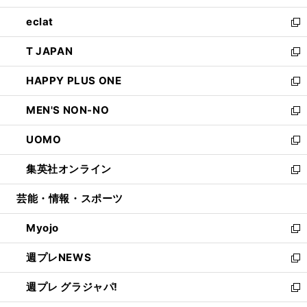
開
ウ
ン
ウ
し
eclat
く
で
ド
ィ
い
新
開
ウ
ン
ウ
し
T JAPAN
く
で
ド
ィ
い
新
開
ウ
ン
ウ
し
HAPPY PLUS ONE
く
で
ド
ィ
い
新
開
ウ
ン
ウ
し
MEN'S NON-NO
く
で
ド
ィ
い
新
開
ウ
ン
ウ
し
UOMO
く
で
ド
ィ
い
新
開
ウ
ン
ウ
し
集英社オンライン
く
で
ド
ィ
い
新
開
ウ
ン
ウ
し
芸能・情報・スポーツ
く
で
ド
ィ
い
開
ウ
ン
ウ
Myojo
く
で
ド
ィ
新
開
ウ
ン
し
週プレNEWS
く
で
ド
い
新
開
ウ
ウ
し
週プレ グラジャパ!
く
で
ィ
い
新
開
ン
ウ
し