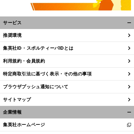
サービス
開
く/
推奨環境
閉
じ
集英社ID・スポルティーバIDとは
る
利用規約・会員規約
特定商取引法に基づく表示・その他の事項
ブラウザプッシュ通知について
サイトマップ
企業情報
開
く/
集英社ホームページ
新
閉
し
じ