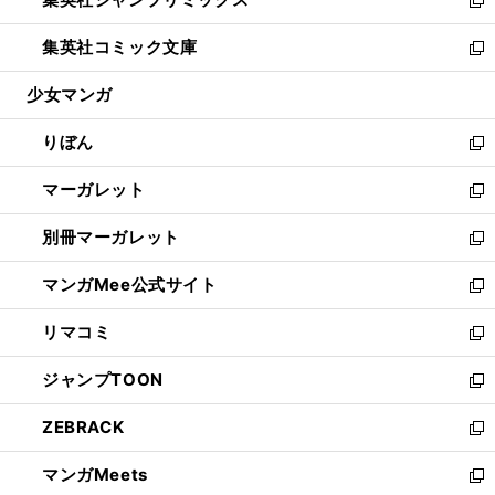
で
ド
ィ
い
新
開
ウ
ン
ウ
し
集英社コミック文庫
く
で
ド
ィ
い
新
開
ウ
ン
ウ
し
少女マンガ
く
で
ド
ィ
い
開
ウ
ン
ウ
りぼん
く
で
ド
ィ
新
開
ウ
ン
し
マーガレット
く
で
ド
い
新
開
ウ
ウ
し
別冊マーガレット
く
で
ィ
い
新
開
ン
ウ
し
マンガMee公式サイト
く
ド
ィ
い
新
ウ
ン
ウ
し
リマコミ
で
ド
ィ
い
新
開
ウ
ン
ウ
し
ジャンプTOON
く
で
ド
ィ
い
新
開
ウ
ン
ウ
し
ZEBRACK
く
で
ド
ィ
い
新
開
ウ
ン
ウ
し
マンガMeets
く
で
ド
ィ
い
新