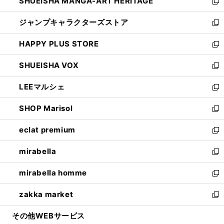
SHUEISHA MANGA-ART HERITAGE
く
で
い
新
開
ウ
し
ジャンプキャラクターズストア
く
ィ
い
新
ン
ウ
し
HAPPY PLUS STORE
ド
ィ
い
新
ウ
ン
ウ
し
SHUEISHA VOX
で
ド
ィ
い
新
開
ウ
ン
ウ
し
LEEマルシェ
く
で
ド
ィ
い
新
開
ウ
ン
ウ
し
SHOP Marisol
く
で
ド
ィ
い
新
開
ウ
ン
ウ
し
eclat premium
く
で
ド
ィ
い
新
開
ウ
ン
ウ
し
mirabella
く
で
ド
ィ
い
新
開
ウ
ン
ウ
し
mirabella homme
く
で
ド
ィ
い
新
開
ウ
ン
ウ
し
zakka market
く
で
ド
ィ
い
新
開
ウ
ン
ウ
し
その他WEBサービス
く
で
ド
ィ
い