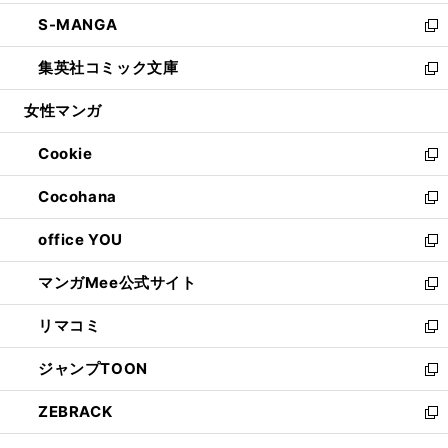
開
ウ
ン
ウ
し
S-MANGA
く
で
ド
ィ
い
新
開
ウ
ン
ウ
し
集英社コミック文庫
く
で
ド
ィ
い
新
開
ウ
ン
ウ
し
女性マンガ
く
で
ド
ィ
い
開
ウ
ン
ウ
Cookie
く
で
ド
ィ
新
開
ウ
ン
し
Cocohana
く
で
ド
い
新
開
ウ
ウ
し
office YOU
く
で
ィ
い
新
開
ン
ウ
し
マンガMee公式サイト
く
ド
ィ
い
新
ウ
ン
ウ
し
リマコミ
で
ド
ィ
い
新
開
ウ
ン
ウ
し
ジャンプTOON
く
で
ド
ィ
い
新
開
ウ
ン
ウ
し
ZEBRACK
く
で
ド
ィ
い
新
開
ウ
ン
ウ
し