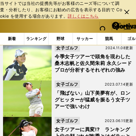
当サイトでは当社の提携先等がお客様のニーズ等について調
査・分析したり、お客様にお勧めの広告を表⽰する⽬的で Co
閉じ
okie を使⽤する場合があります。
詳しくはこちら
る
マイペ
web Sportiva (webスポルティーバ)
検索
メニュ
we
ー
「#メルセデスランキング」の最新ニュース・ 情報
b
ジ
新着
ランキング
野球
サッカー
競馬
ゴル
ス
女子ゴルフ
2024.11.08更新
ポ
ル
今季女子ツアーで頭角を現わした
テ
桑木志帆と佐久間朱莉 永久シード
ィ
プロが分析するそれぞれの強み
ー
バ
女子ゴルフ
2023.07.14更新
「飛ばない」山下美夢有が、ロン
グヒッターが猛威を振るう女子ツ
アーで強いわけ
女子ゴルフ
2023.06.15更新
女子ツアーに異変!? ランキング