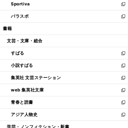
Sportiva
く
ド
ィ
い
新
ウ
ン
ウ
し
パラスポ
で
ド
ィ
い
新
開
ウ
ン
ウ
し
書籍
く
で
ド
ィ
い
開
ウ
ン
ウ
文芸・文庫・総合
く
で
ド
ィ
開
ウ
ン
すばる
く
で
ド
新
開
ウ
し
小説すばる
く
で
い
新
開
ウ
し
集英社 文芸ステーション
く
ィ
い
新
ン
ウ
し
web 集英社文庫
ド
ィ
い
新
ウ
ン
ウ
し
青春と読書
で
ド
ィ
い
新
開
ウ
ン
ウ
し
アジア人物史
く
で
ド
ィ
い
新
開
ウ
ン
ウ
し
学芸・ノンフィクション・新書
く
で
ド
ィ
い