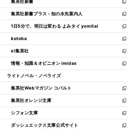
集英社新書
く
で
ィ
い
新
開
ン
ウ
し
集英社新書プラス - 知の水先案内人
く
ド
ィ
い
新
ウ
ン
ウ
し
1日5分で、明日は変わる よみタイ yomitai
で
ド
ィ
い
新
開
ウ
ン
ウ
し
kotoba
く
で
ド
ィ
い
新
開
ウ
ン
ウ
し
e!集英社
く
で
ド
ィ
い
新
開
ウ
ン
ウ
し
情報・知識＆オピニオン imidas
く
で
ド
ィ
い
新
開
ウ
ン
ウ
し
ライトノベル・ノベライズ
く
で
ド
ィ
い
開
ウ
ン
ウ
集英社Webマガジン コバルト
く
で
ド
ィ
新
開
ウ
ン
し
集英社オレンジ文庫
く
で
ド
い
新
開
ウ
ウ
し
シフォン文庫
く
で
ィ
い
新
開
ン
ウ
し
ダッシュエックス文庫公式サイト
く
ド
ィ
い
新