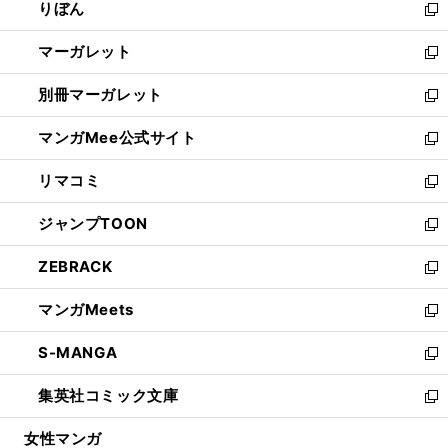
りぼん
く
で
ド
ィ
新
開
ウ
ン
し
マーガレット
く
で
ド
い
新
開
ウ
ウ
し
別冊マーガレット
く
で
ィ
い
新
開
ン
ウ
し
マンガMee公式サイト
く
ド
ィ
い
新
ウ
ン
ウ
し
リマコミ
で
ド
ィ
い
新
開
ウ
ン
ウ
し
ジャンプTOON
く
で
ド
ィ
い
新
開
ウ
ン
ウ
し
ZEBRACK
く
で
ド
ィ
い
新
開
ウ
ン
ウ
し
マンガMeets
く
で
ド
ィ
い
新
開
ウ
ン
ウ
し
S-MANGA
く
で
ド
ィ
い
新
開
ウ
ン
ウ
し
集英社コミック文庫
く
で
ド
ィ
い
新
開
ウ
ン
ウ
し
女性マンガ
く
で
ド
ィ
い