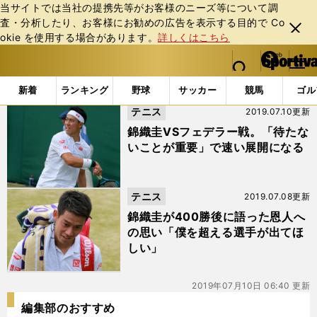
当サイトでは当社の提携先等がお客様のニーズ等について調
査・分析したり、お客様にお勧めの広告を表⽰する⽬的で Co
閉じ
okie を使⽤する場合があります。
詳しくはこちら
る
マイペ
web Sportiva (webスポルティーバ)
検索
メニュ
we
ー
「#ミハイル・ククシュキン」の最新ニュース・ 情報
b
ジ
新着
ランキング
野球
サッカー
競馬
ゴル
ス
テニス
2019.07.10更新
ポ
ル
錦織圭VSフェデラー戦。「待たな
テ
いことが重要」で速い展開になる
ィ
ー
バ
テニス
2019.07.08更新
錦織圭が400勝後に語った恩人へ
の思い「僕を超える選手が出てほ
しい」
2019年07月10日 06:40 更新
編集部のおすすめ