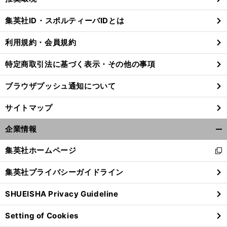
閉
じ
集英社ID・スポルティーバIDとは
る
利用規約・会員規約
特定商取引法に基づく表示・その他の事項
ブラウザプッシュ通知について
サイトマップ
企業情報
開
く/
集英社ホームページ
新
閉
し
じ
集英社プライバシーガイドライン
い
る
ウ
SHUEISHA Privacy Guideline
ィ
ン
Setting of Cookies
ド