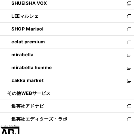
SHUEISHA VOX
で
ド
ィ
い
新
開
ウ
ン
ウ
し
LEEマルシェ
く
で
ド
ィ
い
新
開
ウ
ン
ウ
し
SHOP Marisol
く
で
ド
ィ
い
新
開
ウ
ン
ウ
し
eclat premium
く
で
ド
ィ
い
新
開
ウ
ン
ウ
し
mirabella
く
で
ド
ィ
い
新
開
ウ
ン
ウ
し
mirabella homme
く
で
ド
ィ
い
新
開
ウ
ン
ウ
し
zakka market
く
で
ド
ィ
い
新
開
ウ
ン
ウ
し
その他WEBサービス
く
で
ド
ィ
い
開
ウ
ン
ウ
集英社アドナビ
く
で
ド
ィ
新
開
ウ
ン
し
集英社エディターズ・ラボ
く
で
ド
い
新
開
ウ
ウ
し
く
で
ィ
い