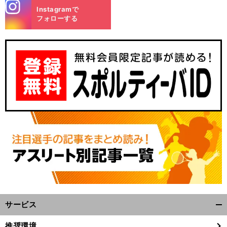
stagra
Instagramで
m
フォローする
サービス
開
く/
推奨環境