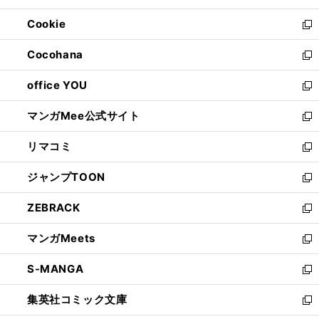
開
ウ
ン
ウ
Cookie
く
で
ド
ィ
新
開
ウ
ン
し
Cocohana
く
で
ド
い
新
開
ウ
ウ
し
office YOU
く
で
ィ
い
新
開
ン
ウ
し
マンガMee公式サイト
く
ド
ィ
い
新
ウ
ン
ウ
し
リマコミ
で
ド
ィ
い
新
開
ウ
ン
ウ
し
ジャンプTOON
く
で
ド
ィ
い
新
開
ウ
ン
ウ
し
ZEBRACK
く
で
ド
ィ
い
新
開
ウ
ン
ウ
し
マンガMeets
く
で
ド
ィ
い
新
開
ウ
ン
ウ
し
S-MANGA
く
で
ド
ィ
い
新
開
ウ
ン
ウ
し
集英社コミック文庫
く
で
ド
ィ
い
新
開
ウ
ン
ウ
し