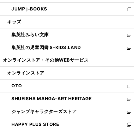
ウ
ン
ウ
し
JUMP j-BOOKS
で
ド
ィ
い
新
開
ウ
ン
ウ
し
キッズ
く
で
ド
ィ
い
開
ウ
ン
ウ
集英社みらい文庫
く
で
ド
ィ
新
開
ウ
ン
し
集英社の児童図書 S-KIDS.LAND
く
で
ド
い
新
開
ウ
ウ
し
オンラインストア・
その他WEBサービス
く
で
ィ
い
開
ン
ウ
オンラインストア
く
ド
ィ
ウ
ン
OTO
で
ド
新
開
ウ
し
SHUEISHA MANGA-ART HERITAGE
く
で
い
新
開
ウ
し
ジャンプキャラクターズストア
く
ィ
い
新
ン
ウ
し
HAPPY PLUS STORE
ド
ィ
い
新
ウ
ン
ウ
し