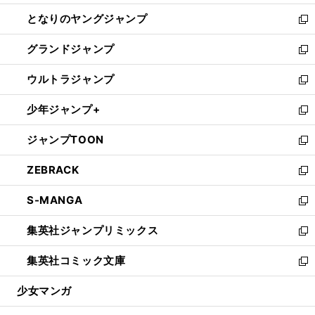
開
ン
ウ
し
となりのヤングジャンプ
く
ド
ィ
い
新
ウ
ン
ウ
し
グランドジャンプ
で
ド
ィ
い
新
開
ウ
ン
ウ
し
ウルトラジャンプ
く
で
ド
ィ
い
新
開
ウ
ン
ウ
し
少年ジャンプ+
く
で
ド
ィ
い
新
開
ウ
ン
ウ
し
ジャンプTOON
く
で
ド
ィ
い
新
開
ウ
ン
ウ
し
ZEBRACK
く
で
ド
ィ
い
新
開
ウ
ン
ウ
し
S-MANGA
く
で
ド
ィ
い
新
開
ウ
ン
ウ
し
集英社ジャンプリミックス
く
で
ド
ィ
い
新
開
ウ
ン
ウ
し
集英社コミック文庫
く
で
ド
ィ
い
新
開
ウ
ン
ウ
し
少女マンガ
く
で
ド
ィ
い
開
ウ
ン
ウ