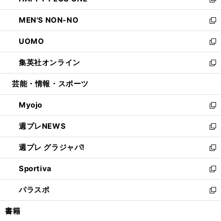
ィ
い
新
開
ウ
ン
ウ
し
MEN'S NON-NO
く
で
ド
ィ
い
新
開
ウ
ン
ウ
し
UOMO
く
で
ド
ィ
い
新
開
ウ
ン
ウ
し
集英社オンライン
く
で
ド
ィ
い
新
開
ウ
ン
ウ
し
芸能・情報・スポーツ
く
で
ド
ィ
い
開
ウ
ン
ウ
Myojo
く
で
ド
ィ
新
開
ウ
ン
し
週プレNEWS
く
で
ド
い
新
開
ウ
ウ
し
週プレ グラジャパ!
く
で
ィ
い
新
開
ン
ウ
し
Sportiva
く
ド
ィ
い
新
ウ
ン
ウ
し
パラスポ
で
ド
ィ
い
新
開
ウ
ン
ウ
し
書籍
く
で
ド
ィ
い