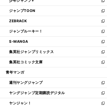
少年ジャンプ+
で
ド
ィ
い
新
開
ウ
ン
ウ
し
ジャンプTOON
く
で
ド
ィ
い
新
開
ウ
ン
ウ
し
ZEBRACK
く
で
ド
ィ
い
新
開
ウ
ン
ウ
し
ジャンプルーキー！
く
で
ド
ィ
い
新
開
ウ
ン
ウ
し
S-MANGA
く
で
ド
ィ
い
新
開
ウ
ン
ウ
し
集英社ジャンプリミックス
く
で
ド
ィ
い
新
開
ウ
ン
ウ
し
集英社コミック文庫
く
で
ド
ィ
い
新
開
ウ
ン
ウ
し
青年マンガ
く
で
ド
ィ
い
開
ウ
ン
ウ
週刊ヤングジャンプ
く
で
ド
ィ
新
開
ウ
ン
し
ヤングジャンプ定期購読デジタル
く
で
ド
い
新
開
ウ
ウ
し
ヤンジャン！
く
で
ィ
い
新