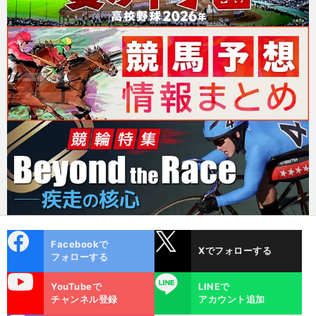
cebo
X
Facebookで
Xでフォローする
ok
フォローする
uTube
LINE
YouTubeで
LINEで
チャンネル登録
アカウント追加