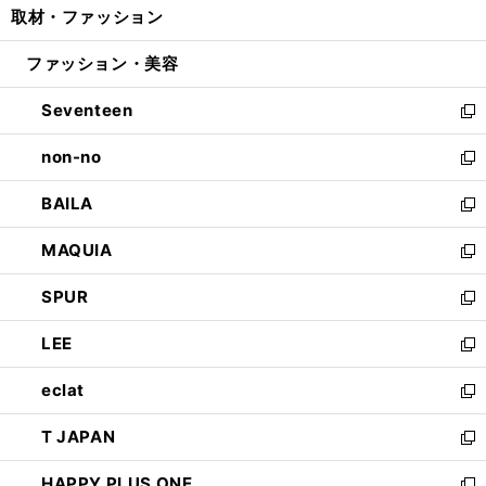
取材・ファッション
く
で
ド
ィ
い
開
ウ
ン
ウ
ファッション・美容
く
で
ド
ィ
開
ウ
ン
Seventeen
く
で
ド
新
開
ウ
し
non-no
く
で
い
新
開
ウ
し
BAILA
く
ィ
い
新
ン
ウ
し
MAQUIA
ド
ィ
い
新
ウ
ン
ウ
し
SPUR
で
ド
ィ
い
新
開
ウ
ン
ウ
し
LEE
く
で
ド
ィ
い
新
開
ウ
ン
ウ
し
eclat
く
で
ド
ィ
い
新
開
ウ
ン
ウ
し
T JAPAN
く
で
ド
ィ
い
新
開
ウ
ン
ウ
し
HAPPY PLUS ONE
く
で
ド