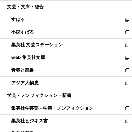
開
ウ
ン
ウ
文芸・文庫・総合
く
で
ド
ィ
開
ウ
ン
すばる
く
で
ド
新
開
ウ
し
小説すばる
く
で
い
新
開
ウ
し
集英社 文芸ステーション
く
ィ
い
新
ン
ウ
し
web 集英社文庫
ド
ィ
い
新
ウ
ン
ウ
し
青春と読書
で
ド
ィ
い
新
開
ウ
ン
ウ
し
アジア人物史
く
で
ド
ィ
い
新
開
ウ
ン
ウ
し
学芸・ノンフィクション・新書
く
で
ド
ィ
い
開
ウ
ン
ウ
集英社学芸部 - 学芸・ノンフィクション
く
で
ド
ィ
新
開
ウ
ン
し
集英社ビジネス書
く
で
ド
い
新
開
ウ
ウ
し