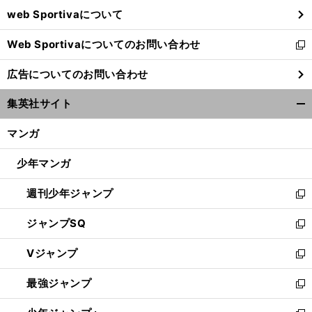
ウ
web Sportivaについて
で
開
Web Sportivaについてのお問い合わせ
く
新
し
広告についてのお問い合わせ
い
ウ
集英社サイト
ィ
開
ン
く/
マンガ
ド
閉
ウ
じ
少年マンガ
で
る
開
週刊少年ジャンプ
く
新
し
ジャンプSQ
い
新
ウ
し
Vジャンプ
ィ
い
新
ン
ウ
し
最強ジャンプ
ド
ィ
い
新
ウ
ン
ウ
し