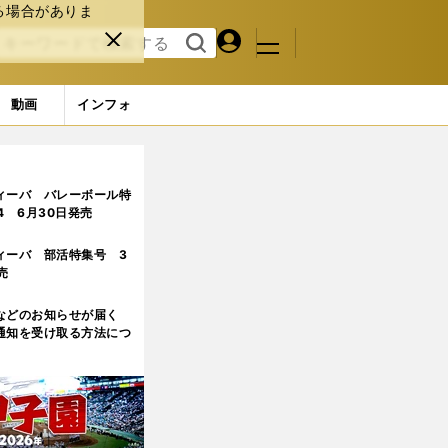
る場合がありま
マイペ
閉じ
検索
メニュ
ー
る
す
ジ
る
動画
インフォ
ィーバ バレーボール特
.4 6月30日発売
ィーバ 部活特集号 3
売
などのお知らせが届く
通知を受け取る方法につ