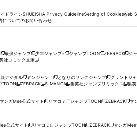
プ
ガイドライン
SHUEISHA Privacy Guideline
Setting of Cookies
web 
告についてのお問い合わせ
プ
最強ジャンプ
少年ジャンプ+
ジャンプTOON
ZEBRACK
ジ
新
新
新
新
新
英社コミック文庫
し
新
し
し
し
し
い
い
し
い
い
い
ウ
ウ
い
ウ
ウ
ウ
購読デジタル
ヤンジャン！
となりのヤングジャンプ
グランドジ
新
新
新
ィ
ィ
ウ
ィ
ィ
ィ
プTOON
ZEBRACK
S-MANGA
集英社ジャンプリミックス
集英
新
し
新
し
新
し
新
ン
ン
ィ
ン
ン
ン
し
い
し
い
し
い
し
ド
ド
ン
ド
ド
ド
い
ウ
い
ウ
い
ウ
い
ウ
ウ
ド
ウ
ウ
ウ
マンガMee公式サイト
リマコミ
ジャンプTOON
ZEBRACK
マン
新
新
新
新
ウ
ィ
ウ
ィ
ウ
ィ
ウ
で
で
ウ
で
で
で
し
し
し
し
し
ィ
ン
ィ
ン
ィ
ン
ィ
開
開
で
開
開
開
い
い
い
い
い
ン
ド
ン
ド
ン
ド
ン
く
く
開
く
く
く
ウ
ウ
ウ
ウ
ウ
ド
ウ
ド
ウ
ド
ウ
ド
ee公式サイト
リマコミ
ジャンプTOON
ZEBRACK
マンガMeet
く
新
新
新
新
ィ
ィ
ィ
ィ
ィ
ウ
で
ウ
で
ウ
で
ウ
し
し
し
し
ン
ン
ン
ン
ン
で
開
で
開
で
開
で