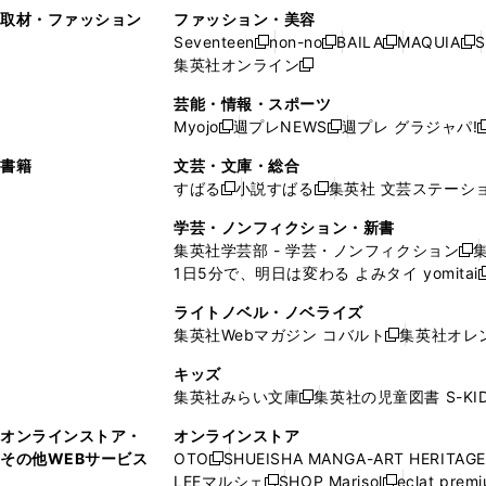
い
し
い
い
ド
ン
ド
ン
取材・ファッション
ファッション・美容
開
く
開
ウ
い
ウ
ウ
ウ
ド
ウ
ド
Seventeen
non-no
BAILA
MAQUIA
S
く
く
新
新
新
新
ィ
ウ
ィ
ィ
で
ウ
で
ウ
集英社オンライン
し
新
し
し
し
ン
ィ
ン
ン
開
で
開
で
い
し
い
い
い
ド
ン
ド
ド
芸能・情報・スポーツ
く
開
く
開
ウ
い
ウ
ウ
ウ
ウ
ド
ウ
ウ
Myojo
週プレNEWS
週プレ グラジャパ!
く
く
新
新
新
ィ
ウ
ィ
ィ
ィ
で
ウ
で
で
し
し
ン
ィ
ン
ン
ン
書籍
文芸・文庫・総合
開
で
開
開
い
い
ド
ン
ド
ド
ド
すばる
小説すばる
集英社 文芸ステーシ
く
開
く
く
新
新
ウ
ウ
ウ
ド
ウ
ウ
ウ
く
し
し
ィ
ィ
学芸・ノンフィクション・新書
で
ウ
で
で
で
い
い
ン
ン
集英社学芸部 - 学芸・ノンフィクション
開
で
開
開
開
新
ウ
ウ
ド
ド
1日5分で、明日は変わる よみタイ yomitai
く
開
く
く
く
し
新
ィ
ィ
ウ
ウ
く
い
ン
ン
ライトノベル・ノベライズ
で
で
ウ
ド
ド
集英社Webマガジン コバルト
集英社オレ
開
開
新
ィ
ウ
ウ
く
く
し
ン
キッズ
で
で
い
ド
集英社みらい文庫
集英社の児童図書 S-KID
開
開
新
ウ
ウ
く
く
し
ィ
オンラインストア・
オンラインストア
で
い
ン
その他WEBサービス
OTO
SHUEISHA MANGA-ART HERITAGE
開
新
ウ
ド
LEEマルシェ
SHOP Marisol
eclat prem
く
し
新
新