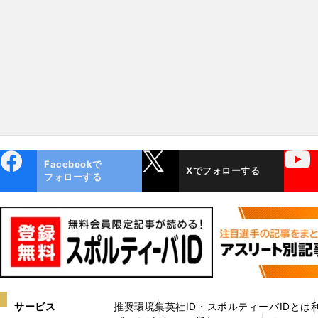
兵２頭が不気味
しそうな２頭は？
ebo
X
YouTube
Facebookで
Xでフォローする
ok
フォローする
サービス
推奨環境
集英社ID・スポルティーバIDとは