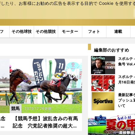
たり、お客様にお勧めの広告を表⽰する⽬的で Cookie を使⽤す
フ
その他球技
その他競技
モーター
フォト
連載
編集部のおすすめ
スポルテ
集号 Vol
スポルテ
月16日発
最新記事
プッシュ
いて
競馬
2025.12.26更新
記念
【競馬予想】波乱含みの有馬
 血
記念 穴党記者推奨の超大穴
起こ
２頭がビッグな夢をもたら