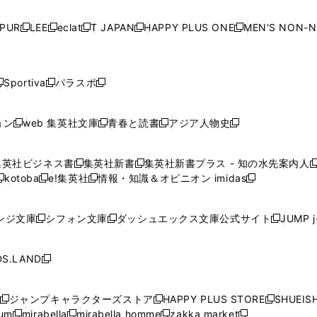
い
い
い
い
ド
ド
ド
ド
ド
開
く
開
く
開
く
開
ウ
ウ
ウ
ウ
ウ
ウ
ウ
ウ
ウ
PUR
LEE
eclat
T JAPAN
HAPPY PLUS ONE
MEN'S NON-
く
く
く
く
新
新
新
新
新
ィ
ィ
ィ
ィ
で
で
で
で
で
し
し
し
し
し
ン
ン
ン
ン
開
開
開
開
開
い
い
い
い
い
ド
ド
ド
ド
く
く
く
く
く
ウ
ウ
ウ
ウ
ウ
ウ
ウ
ウ
ウ
Sportiva
パラスポ
新
新
ィ
ィ
ィ
ィ
ィ
で
で
で
で
し
し
し
ン
ン
ン
ン
ン
開
開
開
開
い
い
い
ド
ド
ド
ド
ド
ョン
web 集英社文庫
青春と読書
アジア人物史
く
く
く
く
新
新
新
新
ウ
ウ
ウ
ウ
ウ
ウ
ウ
ウ
し
し
し
し
ィ
ィ
ィ
で
で
で
で
で
い
い
い
い
ン
ン
ン
集英社ビジネス書
集英社新書
集英社新書プラス - 知の水先案内人
開
開
開
開
開
新
新
新
ウ
ウ
ウ
ウ
ド
ド
ド
kotoba
e!集英社
情報・知識＆オピニオン imidas
く
く
く
く
く
新
し
新
し
新
ィ
ィ
ィ
ィ
ウ
ウ
ウ
し
し
い
し
い
し
ン
ン
ン
ン
で
で
で
い
い
ウ
い
ウ
い
ド
ド
ド
ド
ンジ文庫
シフォン文庫
ダッシュエックス文庫公式サイト
JUMP 
開
開
開
新
新
新
ウ
ウ
ィ
ウ
ィ
ウ
ウ
ウ
ウ
ウ
く
く
く
し
し
し
ィ
ィ
ン
ィ
ン
ィ
で
で
で
で
い
い
い
ン
ン
ド
ン
ド
ン
S.LAND
開
開
開
開
新
ウ
ウ
ウ
ド
ド
ウ
ド
ウ
ド
く
く
く
く
し
ィ
ィ
ィ
ウ
ウ
で
ウ
で
ウ
い
ン
ン
ン
ジャンプキャラクターズストア
HAPPY PLUS STORE
SHUEIS
で
で
開
で
開
で
新
新
新
ウ
ド
ド
ド
ium
mirabella
mirabella homme
zakka market
開
開
く
開
く
開
し
新
新
新
し
新
し