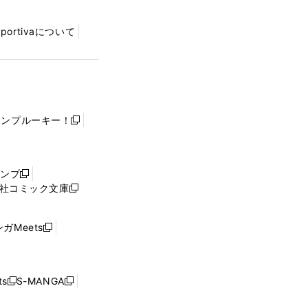
Sportivaについて
ャンプルーキー！
新
し
い
ウ
ャンプ
新
ィ
社コミック文庫
し
新
ン
い
し
ド
ウ
い
ウ
ガMeets
新
ィ
ウ
で
し
ン
ィ
開
い
ド
ン
く
ウ
ウ
ド
s
S-MANGA
新
新
ィ
で
ウ
し
し
ン
開
で