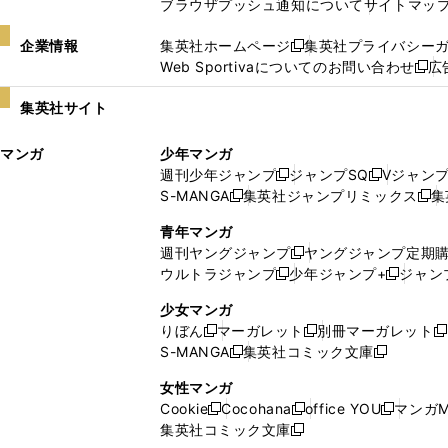
ブラウザプッシュ通知について
サイトマッ
企業情報
集英社ホームページ
集英社プライバシー
新
Web Sportivaについてのお問い合わせ
広
し
新
い
し
集英社サイト
ウ
い
ィ
ウ
マンガ
少年マンガ
ン
ィ
週刊少年ジャンプ
ジャンプSQ
Vジャン
ド
ン
新
新
S-MANGA
集英社ジャンプリミックス
集
ウ
ド
新
し
し
新
で
ウ
し
い
い
し
青年マンガ
開
で
い
ウ
ウ
い
週刊ヤングジャンプ
ヤングジャンプ定期
新
く
開
ウ
ィ
ィ
ウ
ウルトラジャンプ
少年ジャンプ+
ジャン
新
し
新
く
ィ
ン
ン
ィ
し
い
し
ン
ド
ド
ン
少女マンガ
い
ウ
い
ド
ウ
ウ
ド
りぼん
マーガレット
別冊マーガレット
新
新
新
ウ
ィ
ウ
ウ
で
で
ウ
S-MANGA
集英社コミック文庫
し
新
し
新
ィ
ン
ィ
で
開
開
で
い
し
い
し
ン
ド
ン
女性マンガ
開
く
く
開
ウ
い
ウ
い
ド
ウ
ド
Cookie
Cocohana
office YOU
マンガM
く
く
新
新
新
ィ
ウ
ィ
ウ
ウ
で
ウ
集英社コミック文庫
し
新
し
し
ン
ィ
ン
ィ
で
開
で