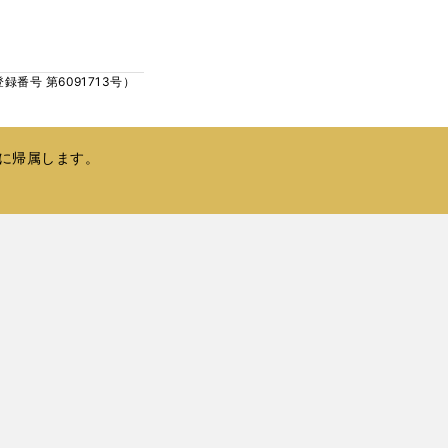
ウ
い
で
ウ
開
ィ
く
号 第6091713号）
ン
ド
ウ
で
に帰属します。
開
く