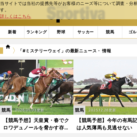
当サイトでは当社の提携先等がお客様のニーズ等について調査・分析し
web Sportiva (webスポルティーバ)
す。
詳しくはこちら
新着
ランキング
野球
サッカー
競馬
ゴル
we
「#ミステリーウェイ」の最新ニュース・ 情報
b
ス
ポ
ル
テ
ィ
ー
バ
競馬
競馬
2026.05.03更新
2025.12.28更新
【競馬予想】天皇賞・春でク
【競馬予想】今年の有馬
ロワデュノールを脅かす存在
は人気薄馬も見逃せない
はいるか スタミナ秘める伏
統分析で見えた、波乱を