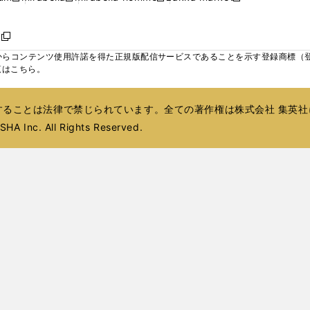
ィ
ウ
ウ
ウ
く
く
く
く
い
し
し
い
し
し
い
ン
で
で
で
ウ
い
い
ウ
い
い
ウ
ド
ボ
開
開
開
新
ィ
ウ
ウ
ィ
ウ
ウ
ィ
ウ
く
く
く
し
らコンテンツ使用許諾を得た正規版配信サービスであることを示す登録商標（登録番
ン
ィ
ィ
ン
ィ
ィ
ン
で
い
覧はこちら。
ド
ン
ン
ド
ン
ン
ド
開
ウ
ウ
ド
ド
ウ
ド
ド
ウ
く
ィ
で
ウ
ウ
で
ウ
ウ
で
ることは法律で禁じられています。全ての著作権は株式会社 集英社
ン
開
で
で
開
で
で
開
ド
HA Inc. All Rights Reserved.
く
開
開
く
開
開
く
ウ
く
く
く
く
で
開
く