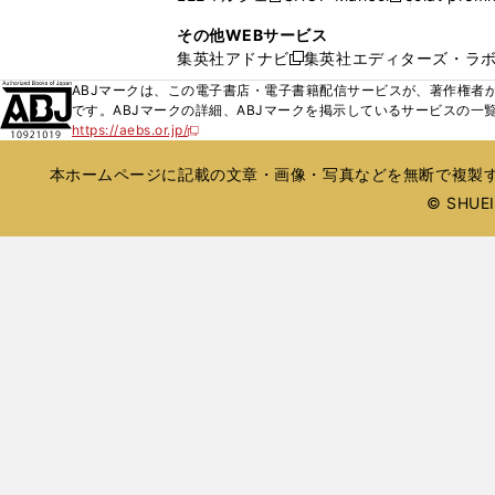
ィ
ウ
い
し
し
ン
その他WEBサービス
で
ウ
い
い
ド
集英社アドナビ
集英社エディターズ・ラ
開
新
ィ
ウ
ウ
ウ
く
し
ABJマークは、この電子書店・電子書籍配信サービスが、著作権者か
ン
ィ
ィ
で
い
です。ABJマークの詳細、ABJマークを掲示しているサービスの一
ド
ン
ン
開
https://aebs.or.jp/
ウ
新
ウ
ド
ド
く
し
ィ
で
ウ
ウ
い
本ホームページに記載の文章・画像・写真などを無断で複製す
ン
開
で
で
ウ
ド
© SHUEIS
ィ
く
開
開
ン
ウ
く
く
ド
で
ウ
開
で
開
く
く