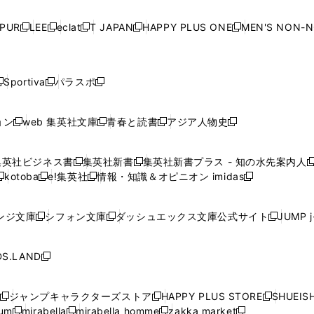
い
い
い
い
ド
ド
ド
ド
ド
開
く
開
く
開
く
開
ウ
ウ
ウ
ウ
ウ
ウ
ウ
ウ
ウ
PUR
LEE
eclat
T JAPAN
HAPPY PLUS ONE
MEN'S NON-
く
く
く
く
新
新
新
新
新
ィ
ィ
ィ
ィ
で
で
で
で
で
し
し
し
し
し
ン
ン
ン
ン
開
開
開
開
開
い
い
い
い
い
ド
ド
ド
ド
く
く
く
く
く
ウ
ウ
ウ
ウ
ウ
ウ
ウ
ウ
ウ
Sportiva
パラスポ
新
新
ィ
ィ
ィ
ィ
ィ
で
で
で
で
し
し
し
ン
ン
ン
ン
ン
開
開
開
開
い
い
い
ド
ド
ド
ド
ド
ョン
web 集英社文庫
青春と読書
アジア人物史
く
く
く
く
新
新
新
新
ウ
ウ
ウ
ウ
ウ
ウ
ウ
ウ
し
し
し
し
ィ
ィ
ィ
で
で
で
で
で
い
い
い
い
ン
ン
ン
集英社ビジネス書
集英社新書
集英社新書プラス - 知の水先案内人
開
開
開
開
開
新
新
新
ウ
ウ
ウ
ウ
ド
ド
ド
kotoba
e!集英社
情報・知識＆オピニオン imidas
く
く
く
く
く
新
し
新
し
新
ィ
ィ
ィ
ィ
ウ
ウ
ウ
し
し
い
し
い
し
ン
ン
ン
ン
で
で
で
い
い
ウ
い
ウ
い
ド
ド
ド
ド
ンジ文庫
シフォン文庫
ダッシュエックス文庫公式サイト
JUMP 
開
開
開
新
新
新
ウ
ウ
ィ
ウ
ィ
ウ
ウ
ウ
ウ
ウ
く
く
く
し
し
し
ィ
ィ
ン
ィ
ン
ィ
で
で
で
で
い
い
い
ン
ン
ド
ン
ド
ン
S.LAND
開
開
開
開
新
ウ
ウ
ウ
ド
ド
ウ
ド
ウ
ド
く
く
く
く
し
ィ
ィ
ィ
ウ
ウ
で
ウ
で
ウ
い
ン
ン
ン
ジャンプキャラクターズストア
HAPPY PLUS STORE
SHUEIS
で
で
開
で
開
で
新
新
新
ウ
ド
ド
ド
ium
mirabella
mirabella homme
zakka market
開
開
く
開
く
開
し
新
新
新
し
新
し