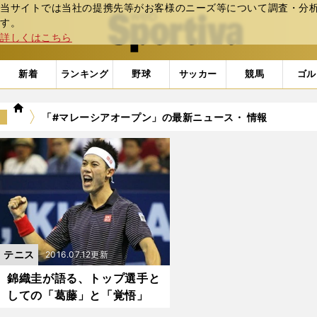
当サイトでは当社の提携先等がお客様のニーズ等について調査・分析し
web Sportiva (webスポルティーバ)
す。
詳しくはこちら
新着
ランキング
野球
サッカー
競馬
ゴル
we
「#マレーシアオープン」の最新ニュース・ 情報
b
ス
ポ
ル
テ
ィ
ー
バ
テニス
2016.07.12更新
錦織圭が語る、トップ選手と
しての「葛藤」と「覚悟」