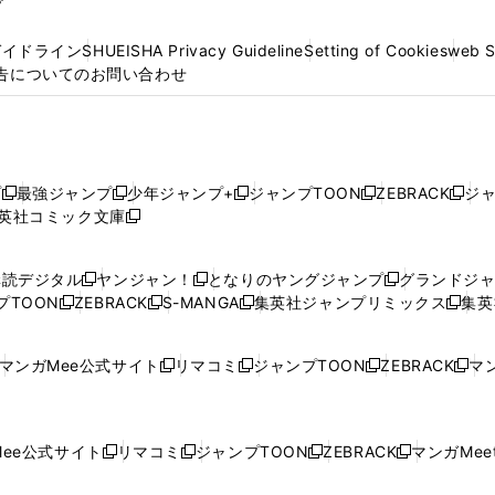
プ
ガイドライン
SHUEISHA Privacy Guideline
Setting of Cookies
web 
告についてのお問い合わせ
プ
最強ジャンプ
少年ジャンプ+
ジャンプTOON
ZEBRACK
ジ
新
新
新
新
新
英社コミック文庫
し
新
し
し
し
し
い
い
し
い
い
い
ウ
ウ
い
ウ
ウ
ウ
購読デジタル
ヤンジャン！
となりのヤングジャンプ
グランドジ
新
新
新
ィ
ィ
ウ
ィ
ィ
ィ
プTOON
ZEBRACK
S-MANGA
集英社ジャンプリミックス
集英
新
し
新
し
新
し
新
ン
ン
ィ
ン
ン
ン
し
い
し
い
し
い
し
ド
ド
ン
ド
ド
ド
い
ウ
い
ウ
い
ウ
い
ウ
ウ
ド
ウ
ウ
ウ
マンガMee公式サイト
リマコミ
ジャンプTOON
ZEBRACK
マン
新
新
新
新
ウ
ィ
ウ
ィ
ウ
ィ
ウ
で
で
ウ
で
で
で
し
し
し
し
し
ィ
ン
ィ
ン
ィ
ン
ィ
開
開
で
開
開
開
い
い
い
い
い
ン
ド
ン
ド
ン
ド
ン
く
く
開
く
く
く
ウ
ウ
ウ
ウ
ウ
ド
ウ
ド
ウ
ド
ウ
ド
ee公式サイト
リマコミ
ジャンプTOON
ZEBRACK
マンガMeet
く
新
新
新
新
ィ
ィ
ィ
ィ
ィ
ウ
で
ウ
で
ウ
で
ウ
し
し
し
し
ン
ン
ン
ン
ン
で
開
で
開
で
開
で