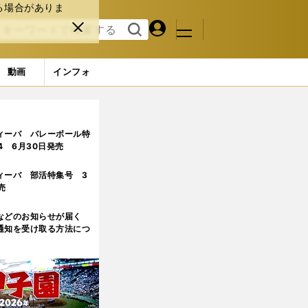
る場合がありま
マイペ
閉じ
検索
メニュ
ー
る
す
ジ
る
動画
インフォ
ィーバ バレーボール特
.4 6月30日発売
ィーバ 部活特集号 3
売
などのお知らせが届く
通知を受け取る方法につ