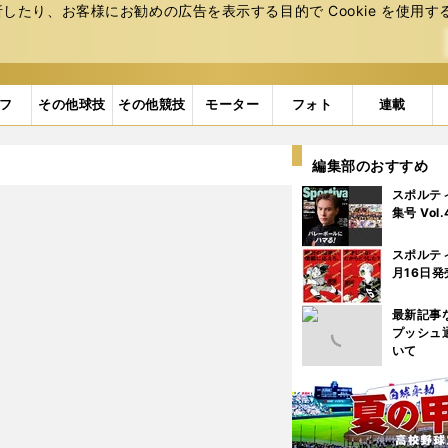
たり、お客様にお勧めの広告を表⽰する⽬的で Cookie を使⽤す
フ
その他球技
その他競技
モーター
フォト
連載
編集部のおすすめ
スポルテ
集号 Vol
スポルテ
月16日発
最新記事
プッシュ
いて