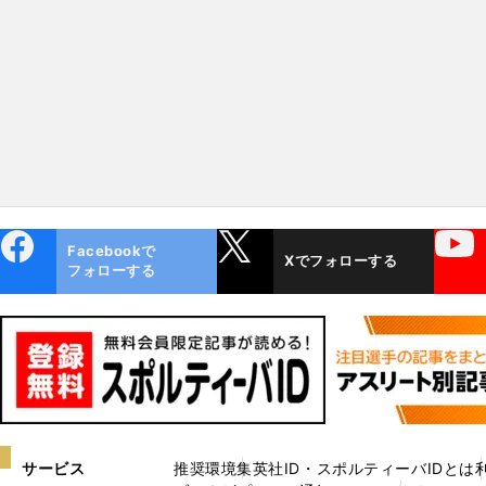
ebo
X
YouTube
Facebookで
Xでフォローする
ok
フォローする
サービス
推奨環境
集英社ID・スポルティーバIDとは