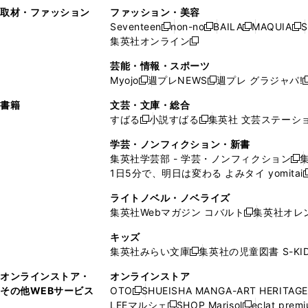
い
し
い
い
ド
ン
ド
ン
取材・ファッション
ファッション・美容
開
く
開
ウ
い
ウ
ウ
ウ
ド
ウ
ド
Seventeen
non-no
BAILA
MAQUIA
S
く
く
新
新
新
新
ィ
ウ
ィ
ィ
で
ウ
で
ウ
集英社オンライン
し
新
し
し
し
ン
ィ
ン
ン
開
で
開
で
い
し
い
い
い
ド
ン
ド
ド
芸能・情報・スポーツ
く
開
く
開
ウ
い
ウ
ウ
ウ
ウ
ド
ウ
ウ
Myojo
週プレNEWS
週プレ グラジャパ!
く
く
新
新
新
ィ
ウ
ィ
ィ
ィ
で
ウ
で
で
し
し
ン
ィ
ン
ン
ン
書籍
文芸・文庫・総合
開
で
開
開
い
い
ド
ン
ド
ド
ド
すばる
小説すばる
集英社 文芸ステーシ
く
開
く
く
新
新
ウ
ウ
ウ
ド
ウ
ウ
ウ
く
し
し
ィ
ィ
学芸・ノンフィクション・新書
で
ウ
で
で
で
い
い
ン
ン
集英社学芸部 - 学芸・ノンフィクション
開
で
開
開
開
新
ウ
ウ
ド
ド
1日5分で、明日は変わる よみタイ yomitai
く
開
く
く
く
し
新
ィ
ィ
ウ
ウ
く
い
ン
ン
ライトノベル・ノベライズ
で
で
ウ
ド
ド
集英社Webマガジン コバルト
集英社オレ
開
開
新
ィ
ウ
ウ
く
く
し
ン
キッズ
で
で
い
ド
集英社みらい文庫
集英社の児童図書 S-KID
開
開
新
ウ
ウ
く
く
し
ィ
オンラインストア・
オンラインストア
で
い
ン
その他WEBサービス
OTO
SHUEISHA MANGA-ART HERITAGE
開
新
ウ
ド
LEEマルシェ
SHOP Marisol
eclat prem
く
し
新
新