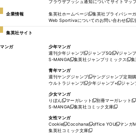
ブラウザプッシュ通知について
サイトマッ
企業情報
集英社ホームページ
集英社プライバシー
新
Web Sportivaについてのお問い合わせ
広
し
新
い
し
集英社サイト
ウ
い
ィ
ウ
マンガ
少年マンガ
ン
ィ
週刊少年ジャンプ
ジャンプSQ
Vジャン
ド
ン
新
新
S-MANGA
集英社ジャンプリミックス
集
ウ
ド
新
し
し
新
で
ウ
し
い
い
し
青年マンガ
開
で
い
ウ
ウ
い
週刊ヤングジャンプ
ヤングジャンプ定期
新
く
開
ウ
ィ
ィ
ウ
ウルトラジャンプ
少年ジャンプ+
ジャン
新
し
新
く
ィ
ン
ン
ィ
し
い
し
ン
ド
ド
ン
少女マンガ
い
ウ
い
ド
ウ
ウ
ド
りぼん
マーガレット
別冊マーガレット
新
新
新
ウ
ィ
ウ
ウ
で
で
ウ
S-MANGA
集英社コミック文庫
し
新
し
新
ィ
ン
ィ
で
開
開
で
い
し
い
し
ン
ド
ン
女性マンガ
開
く
く
開
ウ
い
ウ
い
ド
ウ
ド
Cookie
Cocohana
office YOU
マンガM
く
く
新
新
新
ィ
ウ
ィ
ウ
ウ
で
ウ
集英社コミック文庫
し
新
し
し
ン
ィ
ン
ィ
で
開
で