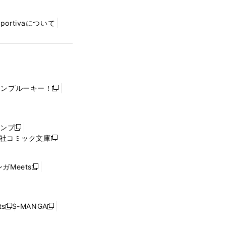
Sportivaについて
ャンプルーキー！
新
し
い
ウ
ャンプ
新
ィ
社コミック文庫
し
新
ン
い
し
ド
ウ
い
ウ
ガMeets
新
ィ
ウ
で
し
ン
ィ
開
い
ド
ン
く
ウ
ウ
ド
s
S-MANGA
新
新
ィ
で
ウ
し
し
ン
開
で