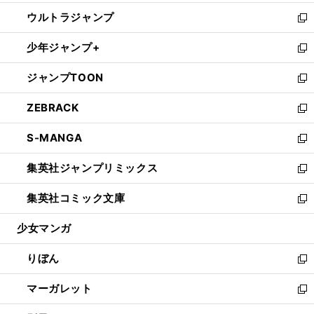
開
ウ
ン
ウ
し
ウルトラジャンプ
く
で
ド
ィ
い
新
開
ウ
ン
ウ
し
少年ジャンプ+
く
で
ド
ィ
い
新
開
ウ
ン
ウ
し
ジャンプTOON
く
で
ド
ィ
い
新
開
ウ
ン
ウ
し
ZEBRACK
く
で
ド
ィ
い
新
開
ウ
ン
ウ
し
S-MANGA
く
で
ド
ィ
い
新
開
ウ
ン
ウ
し
集英社ジャンプリミックス
く
で
ド
ィ
い
新
開
ウ
ン
ウ
し
集英社コミック文庫
く
で
ド
ィ
い
新
開
ウ
ン
ウ
し
少女マンガ
く
で
ド
ィ
い
開
ウ
ン
ウ
りぼん
く
で
ド
ィ
新
開
ウ
ン
し
マーガレット
く
で
ド
い
新
開
ウ
ウ
し