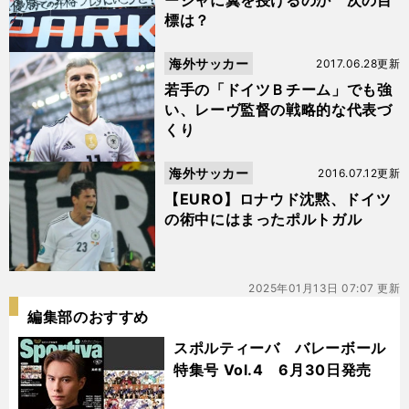
ージャに翼を授けるのか 次の目
標は？
海外サッカー
2017.06.28更新
若手の「ドイツＢチーム」でも強
い、レーヴ監督の戦略的な代表づ
くり
海外サッカー
2016.07.12更新
【EURO】ロナウド沈黙、ドイツ
の術中にはまったポルトガル
2025年01月13日 07:07 更新
編集部のおすすめ
スポルティーバ バレーボール
特集号 Vol.4 6月30日発売