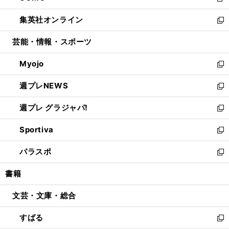
新
開
ウ
ン
ウ
し
集英社オンライン
く
で
ド
ィ
い
新
開
ウ
ン
ウ
し
芸能・情報・スポーツ
く
で
ド
ィ
い
開
ウ
ン
ウ
Myojo
く
で
ド
ィ
新
開
ウ
ン
し
週プレNEWS
く
で
ド
い
新
開
ウ
ウ
し
週プレ グラジャパ!
く
で
ィ
い
新
開
ン
ウ
し
Sportiva
く
ド
ィ
い
新
ウ
ン
ウ
し
パラスポ
で
ド
ィ
い
新
開
ウ
ン
ウ
し
書籍
く
で
ド
ィ
い
開
ウ
ン
ウ
文芸・文庫・総合
く
で
ド
ィ
開
ウ
ン
すばる
く
で
ド
新
開