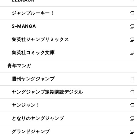
で
ド
ィ
い
新
開
ウ
ン
ウ
し
ジャンプルーキー！
く
で
ド
ィ
い
新
開
ウ
ン
ウ
し
S-MANGA
く
で
ド
ィ
い
新
開
ウ
ン
ウ
し
集英社ジャンプリミックス
く
で
ド
ィ
い
新
開
ウ
ン
ウ
し
集英社コミック文庫
く
で
ド
ィ
い
新
開
ウ
ン
ウ
し
青年マンガ
く
で
ド
ィ
い
開
ウ
ン
ウ
週刊ヤングジャンプ
く
で
ド
ィ
新
開
ウ
ン
し
ヤングジャンプ定期購読デジタル
く
で
ド
い
新
開
ウ
ウ
し
ヤンジャン！
く
で
ィ
い
新
開
ン
ウ
し
となりのヤングジャンプ
く
ド
ィ
い
新
ウ
ン
ウ
し
グランドジャンプ
で
ド
ィ
い
新