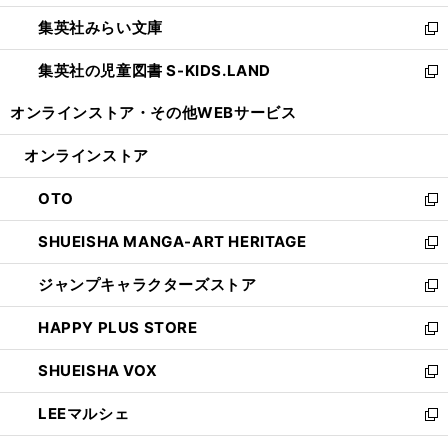
開
ウ
ン
ウ
集英社みらい文庫
く
で
ド
ィ
新
開
ウ
ン
し
集英社の児童図書 S-KIDS.LAND
く
で
ド
い
新
開
ウ
ウ
し
オンラインストア・
その他WEBサービス
く
で
ィ
い
開
ン
ウ
オンラインストア
く
ド
ィ
ウ
ン
OTO
で
ド
新
開
ウ
し
SHUEISHA MANGA-ART HERITAGE
く
で
い
新
開
ウ
し
ジャンプキャラクターズストア
く
ィ
い
新
ン
ウ
し
HAPPY PLUS STORE
ド
ィ
い
新
ウ
ン
ウ
し
SHUEISHA VOX
で
ド
ィ
い
新
開
ウ
ン
ウ
し
LEEマルシェ
く
で
ド
ィ
い
新
開
ウ
ン
ウ
し