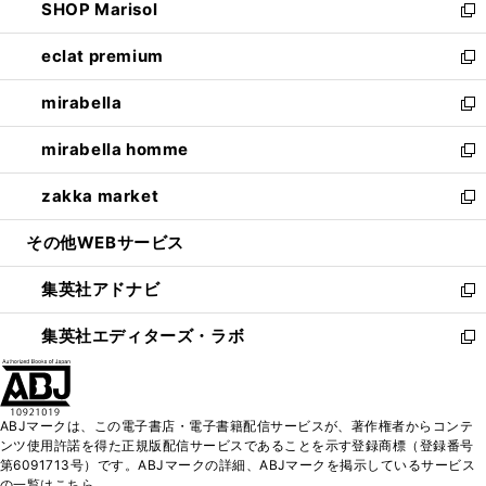
SHOP Marisol
く
で
ド
ィ
い
新
開
ウ
ン
ウ
し
eclat premium
く
で
ド
ィ
い
新
開
ウ
ン
ウ
し
mirabella
く
で
ド
ィ
い
新
開
ウ
ン
ウ
し
mirabella homme
く
で
ド
ィ
い
新
開
ウ
ン
ウ
し
zakka market
く
で
ド
ィ
い
新
開
ウ
ン
ウ
し
その他WEBサービス
く
で
ド
ィ
い
開
ウ
ン
ウ
集英社アドナビ
く
で
ド
ィ
新
開
ウ
ン
し
集英社エディターズ・ラボ
く
で
ド
い
新
開
ウ
ウ
し
く
で
ィ
い
開
ン
ウ
ABJマークは、この電子書店・電子書籍配信サービスが、著作権者からコンテ
く
ド
ィ
ンツ使用許諾を得た正規版配信サービスであることを示す登録商標（登録番号
ウ
ン
第6091713号）です。ABJマークの詳細、ABJマークを掲示しているサービス
で
ド
の一覧はこちら。