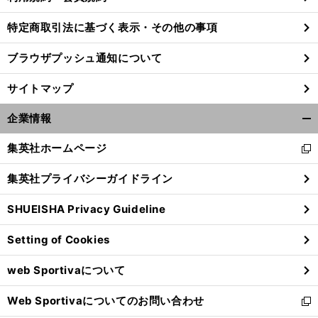
特定商取引法に基づく表示・その他の事項
ブラウザプッシュ通知について
サイトマップ
企業情報
開
く/
集英社ホームページ
新
閉
し
じ
集英社プライバシーガイドライン
い
る
ウ
SHUEISHA Privacy Guideline
ィ
ン
Setting of Cookies
ド
ウ
web Sportivaについて
で
開
Web Sportivaについてのお問い合わせ
く
新