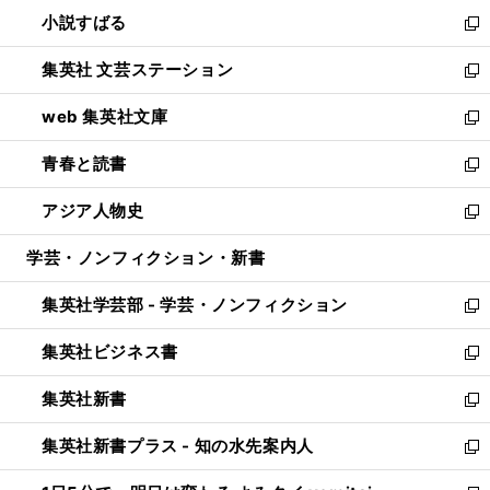
ウ
し
小説すばる
く
で
い
新
開
ウ
し
集英社 文芸ステーション
く
ィ
い
新
ン
ウ
し
web 集英社文庫
ド
ィ
い
新
ウ
ン
ウ
し
青春と読書
で
ド
ィ
い
新
開
ウ
ン
ウ
し
アジア人物史
く
で
ド
ィ
い
新
開
ウ
ン
ウ
し
学芸・ノンフィクション・新書
く
で
ド
ィ
い
開
ウ
ン
ウ
集英社学芸部 - 学芸・ノンフィクション
く
で
ド
ィ
新
開
ウ
ン
し
集英社ビジネス書
く
で
ド
い
新
開
ウ
ウ
し
集英社新書
く
で
ィ
い
新
開
ン
ウ
し
集英社新書プラス - 知の水先案内人
く
ド
ィ
い
新
ウ
ン
ウ
し