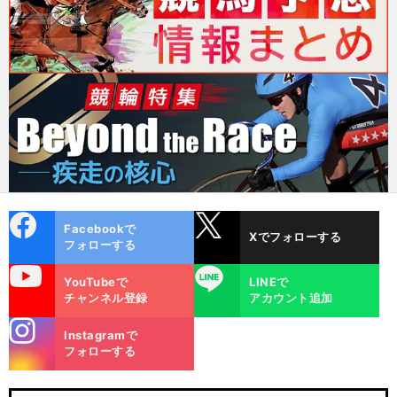
cebo
X
Facebookで
Xでフォローする
ok
フォローする
uTube
LINE
YouTubeで
LINEで
チャンネル登録
アカウント追加
stagra
Instagramで
m
フォローする