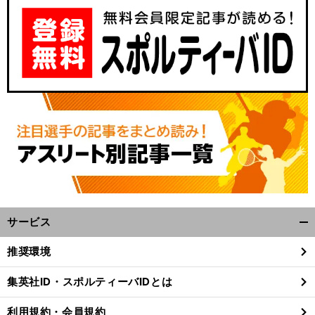
サービス
開
く/
推奨環境
閉
じ
集英社ID・スポルティーバIDとは
る
利用規約・会員規約