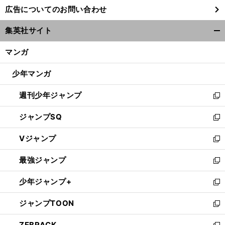
し
広告についてのお問い合わせ
い
ウ
集英社サイト
ィ
開
ン
く/
マンガ
ド
閉
ウ
じ
少年マンガ
で
る
開
週刊少年ジャンプ
く
新
し
ジャンプSQ
い
新
ウ
し
Vジャンプ
ィ
い
新
ン
ウ
し
最強ジャンプ
ド
ィ
い
新
ウ
ン
ウ
し
少年ジャンプ+
で
ド
ィ
い
新
開
ウ
ン
ウ
し
ジャンプTOON
く
で
ド
ィ
い
新
開
ウ
ン
ウ
し
ZEBRACK
く