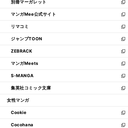
別冊マーガレット
く
で
ィ
い
新
開
ン
ウ
し
マンガMee公式サイト
く
ド
ィ
い
新
ウ
ン
ウ
し
リマコミ
で
ド
ィ
い
新
開
ウ
ン
ウ
し
ジャンプTOON
く
で
ド
ィ
い
新
開
ウ
ン
ウ
し
ZEBRACK
く
で
ド
ィ
い
新
開
ウ
ン
ウ
し
マンガMeets
く
で
ド
ィ
い
新
開
ウ
ン
ウ
し
S-MANGA
く
で
ド
ィ
い
新
開
ウ
ン
ウ
し
集英社コミック文庫
く
で
ド
ィ
い
新
開
ウ
ン
ウ
し
女性マンガ
く
で
ド
ィ
い
開
ウ
ン
ウ
Cookie
く
で
ド
ィ
新
開
ウ
ン
し
Cocohana
く
で
ド
い
新