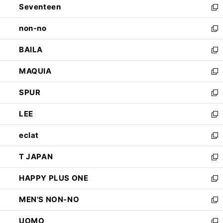
Seventeen
く
で
ド
新
開
ウ
し
non-no
く
で
い
新
開
ウ
し
BAILA
く
ィ
い
新
ン
ウ
し
MAQUIA
ド
ィ
い
新
ウ
ン
ウ
し
SPUR
で
ド
ィ
い
新
開
ウ
ン
ウ
し
LEE
く
で
ド
ィ
い
新
開
ウ
ン
ウ
し
eclat
く
で
ド
ィ
い
新
開
ウ
ン
ウ
し
T JAPAN
く
で
ド
ィ
い
新
開
ウ
ン
ウ
し
HAPPY PLUS ONE
く
で
ド
ィ
い
新
開
ウ
ン
ウ
し
MEN'S NON-NO
く
で
ド
ィ
い
新
開
ウ
ン
ウ
し
UOMO
く
で
ド
ィ
い