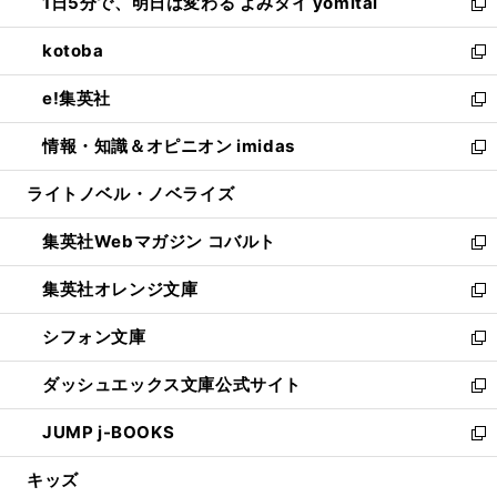
1日5分で、明日は変わる よみタイ yomitai
で
ド
ィ
い
新
開
ウ
ン
ウ
し
kotoba
く
で
ド
ィ
い
新
開
ウ
ン
ウ
し
e!集英社
く
で
ド
ィ
い
新
開
ウ
ン
ウ
し
情報・知識＆オピニオン imidas
く
で
ド
ィ
い
新
開
ウ
ン
ウ
し
ライトノベル・ノベライズ
く
で
ド
ィ
い
開
ウ
ン
ウ
集英社Webマガジン コバルト
く
で
ド
ィ
新
開
ウ
ン
し
集英社オレンジ文庫
く
で
ド
い
新
開
ウ
ウ
し
シフォン文庫
く
で
ィ
い
新
開
ン
ウ
し
ダッシュエックス文庫公式サイト
く
ド
ィ
い
新
ウ
ン
ウ
し
JUMP j-BOOKS
で
ド
ィ
い
新
開
ウ
ン
ウ
し
キッズ
く
で
ド
ィ
い