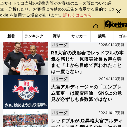
当サイトでは当社の提携先等がお客様のニーズ等について調
査・分析したり、お客様にお勧めの広告を表⽰する⽬的で Co
閉じ
okie を使⽤する場合があります。
詳しくはこちら
る
マイペ
web Sportiva (webスポルティーバ)
検索
メニュ
we
ー
「#マリオ・ゴメス」の最新ニュース・ 情報
b
ジ
新着
ランキング
野球
サッカー
競馬
ゴル
ス
Jリーグ
2025.01.13更新
ポ
ル
RB大宮の決起会でレッドブルの本
テ
気を感じた 原博実社長も声を弾
ィ
ませ「上から目線で言われたこと
ー
は一度もない」
バ
Jリーグ
2024.11.13更新
大宮アルディージャの「エンブレ
ム変更」は賛否両論 SNS上の意
見が必ずしも多数派ではない
Jリーグ
2024.10.17更新
レッドブルがJ2昇格大宮アルディ