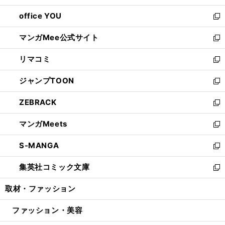
開
ウ
ウ
し
office YOU
く
で
ィ
い
新
開
ン
ウ
し
マンガMee公式サイト
く
ド
ィ
い
新
ウ
ン
ウ
し
リマコミ
で
ド
ィ
い
新
開
ウ
ン
ウ
し
ジャンプTOON
く
で
ド
ィ
い
新
開
ウ
ン
ウ
し
ZEBRACK
く
で
ド
ィ
い
新
開
ウ
ン
ウ
し
マンガMeets
く
で
ド
ィ
い
新
開
ウ
ン
ウ
し
S-MANGA
く
で
ド
ィ
い
新
開
ウ
ン
ウ
し
集英社コミック文庫
く
で
ド
ィ
い
新
開
ウ
ン
ウ
し
取材・ファッション
く
で
ド
ィ
い
開
ウ
ン
ウ
ファッション・美容
く
で
ド
ィ
開
ウ
ン