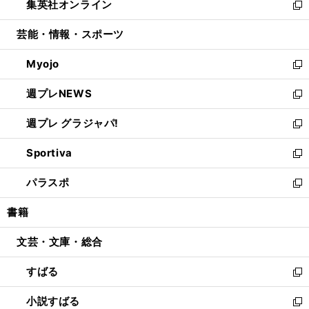
集英社オンライン
く
で
ド
ィ
い
新
開
ウ
ン
ウ
し
芸能・情報・スポーツ
く
で
ド
ィ
い
開
ウ
ン
ウ
Myojo
く
で
ド
ィ
新
開
ウ
ン
し
週プレNEWS
く
で
ド
い
新
開
ウ
ウ
し
週プレ グラジャパ!
く
で
ィ
い
新
開
ン
ウ
し
Sportiva
く
ド
ィ
い
新
ウ
ン
ウ
し
パラスポ
で
ド
ィ
い
新
開
ウ
ン
ウ
し
書籍
く
で
ド
ィ
い
開
ウ
ン
ウ
文芸・文庫・総合
く
で
ド
ィ
開
ウ
ン
すばる
く
で
ド
新
開
ウ
し
小説すばる
く
で
い
新