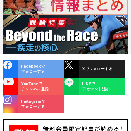
cebo
X
Facebookで
Xでフォローする
ok
フォローする
uTube
LINE
YouTubeで
LINEで
チャンネル登録
アカウント追加
stagra
Instagramで
m
フォローする