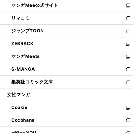
し
マンガMee公式サイト
く
ド
ィ
い
新
ウ
ン
ウ
し
リマコミ
で
ド
ィ
い
新
開
ウ
ン
ウ
し
ジャンプTOON
く
で
ド
ィ
い
新
開
ウ
ン
ウ
し
ZEBRACK
く
で
ド
ィ
い
新
開
ウ
ン
ウ
し
マンガMeets
く
で
ド
ィ
い
新
開
ウ
ン
ウ
し
S-MANGA
く
で
ド
ィ
い
新
開
ウ
ン
ウ
し
集英社コミック文庫
く
で
ド
ィ
い
新
開
ウ
ン
ウ
し
女性マンガ
く
で
ド
ィ
い
開
ウ
ン
ウ
Cookie
く
で
ド
ィ
新
開
ウ
ン
し
Cocohana
く
で
ド
い
新
開
ウ
ウ
し
office YOU
く