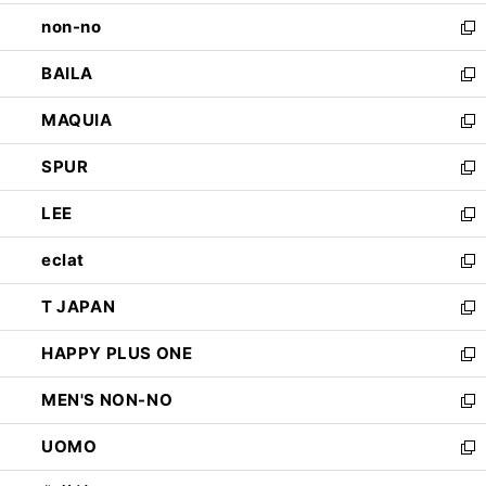
開
ウ
し
non-no
く
で
い
新
開
ウ
し
BAILA
く
ィ
い
新
ン
ウ
し
MAQUIA
ド
ィ
い
新
ウ
ン
ウ
し
SPUR
で
ド
ィ
い
新
開
ウ
ン
ウ
し
LEE
く
で
ド
ィ
い
新
開
ウ
ン
ウ
し
eclat
く
で
ド
ィ
い
新
開
ウ
ン
ウ
し
T JAPAN
く
で
ド
ィ
い
新
開
ウ
ン
ウ
し
HAPPY PLUS ONE
く
で
ド
ィ
い
新
開
ウ
ン
ウ
し
MEN'S NON-NO
く
で
ド
ィ
い
新
開
ウ
ン
ウ
し
UOMO
く
で
ド
ィ
い
新
開
ウ
ン
ウ
し