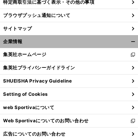
特定商取引法に基づく表示・その他の事項
ブラウザプッシュ通知について
サイトマップ
企業情報
開
く/
集英社ホームページ
新
閉
し
じ
集英社プライバシーガイドライン
い
る
ウ
SHUEISHA Privacy Guideline
ィ
ン
Setting of Cookies
ド
ウ
web Sportivaについて
で
開
Web Sportivaについてのお問い合わせ
く
新
し
広告についてのお問い合わせ
い