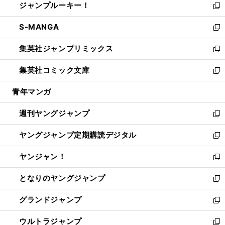
ジャンプルーキー！
く
で
ド
ィ
い
新
開
ウ
ン
ウ
し
S-MANGA
く
で
ド
ィ
い
新
開
ウ
ン
ウ
し
集英社ジャンプリミックス
く
で
ド
ィ
い
新
開
ウ
ン
ウ
し
集英社コミック文庫
く
で
ド
ィ
い
新
開
ウ
ン
ウ
し
青年マンガ
く
で
ド
ィ
い
開
ウ
ン
ウ
週刊ヤングジャンプ
く
で
ド
ィ
新
開
ウ
ン
し
ヤングジャンプ定期購読デジタル
く
で
ド
い
新
開
ウ
ウ
し
ヤンジャン！
く
で
ィ
い
新
開
ン
ウ
し
となりのヤングジャンプ
く
ド
ィ
い
新
ウ
ン
ウ
し
グランドジャンプ
で
ド
ィ
い
新
開
ウ
ン
ウ
し
ウルトラジャンプ
く
で
ド
ィ
い
新