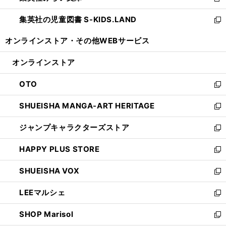
新
開
ウ
ン
し
集英社の児童図書 S-KIDS.LAND
く
で
ド
い
新
開
ウ
ウ
し
オンラインストア・
その他WEBサービス
く
で
ィ
い
開
ン
ウ
オンラインストア
く
ド
ィ
ウ
ン
OTO
で
ド
新
開
ウ
し
SHUEISHA MANGA-ART HERITAGE
く
で
い
新
開
ウ
し
ジャンプキャラクターズストア
く
ィ
い
新
ン
ウ
し
HAPPY PLUS STORE
ド
ィ
い
新
ウ
ン
ウ
し
SHUEISHA VOX
で
ド
ィ
い
新
開
ウ
ン
ウ
し
LEEマルシェ
く
で
ド
ィ
い
新
開
ウ
ン
ウ
し
SHOP Marisol
く
で
ド
ィ
い
新
開
ウ