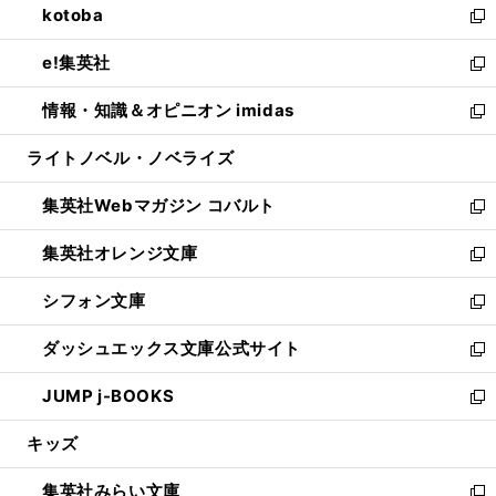
kotoba
く
で
ド
ィ
い
新
開
ウ
ン
ウ
し
e!集英社
く
で
ド
ィ
い
新
開
ウ
ン
ウ
し
情報・知識＆オピニオン imidas
く
で
ド
ィ
い
新
開
ウ
ン
ウ
し
ライトノベル・ノベライズ
く
で
ド
ィ
い
開
ウ
ン
ウ
集英社Webマガジン コバルト
く
で
ド
ィ
新
開
ウ
ン
し
集英社オレンジ文庫
く
で
ド
い
新
開
ウ
ウ
し
シフォン文庫
く
で
ィ
い
新
開
ン
ウ
し
ダッシュエックス文庫公式サイト
く
ド
ィ
い
新
ウ
ン
ウ
し
JUMP j-BOOKS
で
ド
ィ
い
新
開
ウ
ン
ウ
し
キッズ
く
で
ド
ィ
い
開
ウ
ン
ウ
集英社みらい文庫
く
で
ド
ィ