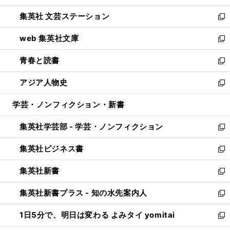
開
ウ
し
集英社 文芸ステーション
く
ィ
い
新
ン
ウ
し
web 集英社文庫
ド
ィ
い
新
ウ
ン
ウ
し
青春と読書
で
ド
ィ
い
新
開
ウ
ン
ウ
し
アジア人物史
く
で
ド
ィ
い
新
開
ウ
ン
ウ
し
学芸・ノンフィクション・新書
く
で
ド
ィ
い
開
ウ
ン
ウ
集英社学芸部 - 学芸・ノンフィクション
く
で
ド
ィ
新
開
ウ
ン
し
集英社ビジネス書
く
で
ド
い
新
開
ウ
ウ
し
集英社新書
く
で
ィ
い
新
開
ン
ウ
し
集英社新書プラス - 知の水先案内人
く
ド
ィ
い
新
ウ
ン
ウ
し
1日5分で、明日は変わる よみタイ yomitai
で
ド
ィ
い
新
開
ウ
ン
ウ
し