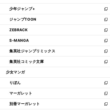
開
ウ
ン
ウ
し
少年ジャンプ+
く
で
ド
ィ
い
新
開
ウ
ン
ウ
し
ジャンプTOON
く
で
ド
ィ
い
新
開
ウ
ン
ウ
し
ZEBRACK
く
で
ド
ィ
い
新
開
ウ
ン
ウ
し
S-MANGA
く
で
ド
ィ
い
新
開
ウ
ン
ウ
し
集英社ジャンプリミックス
く
で
ド
ィ
い
新
開
ウ
ン
ウ
し
集英社コミック文庫
く
で
ド
ィ
い
新
開
ウ
ン
ウ
し
少女マンガ
く
で
ド
ィ
い
開
ウ
ン
ウ
りぼん
く
で
ド
ィ
新
開
ウ
ン
し
マーガレット
く
で
ド
い
新
開
ウ
ウ
し
別冊マーガレット
く
で
ィ
い
新
開
ン
ウ