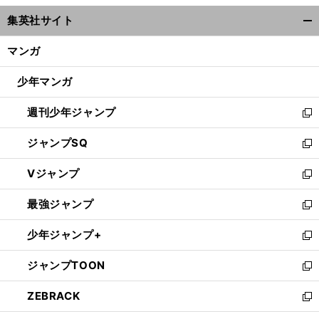
ウ
集英社サイト
ィ
開
ン
く/
マンガ
ド
閉
ウ
じ
少年マンガ
で
る
開
週刊少年ジャンプ
く
新
し
ジャンプSQ
い
新
ウ
し
Vジャンプ
ィ
い
新
ン
ウ
し
最強ジャンプ
ド
ィ
い
新
ウ
ン
ウ
し
少年ジャンプ+
で
ド
ィ
い
新
開
ウ
ン
ウ
し
ジャンプTOON
く
で
ド
ィ
い
新
開
ウ
ン
ウ
し
ZEBRACK
く
で
ド
ィ
い
新
開
ウ
ン
ウ
し