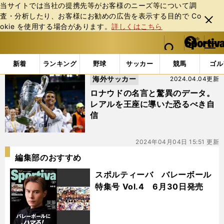
当サイトでは当社の提携先等がお客様のニーズ等について調
査・分析したり、お客様にお勧めの広告を表⽰する⽬的で Co
閉じ
okie を使⽤する場合があります。
詳しくはこちら
る
マイペ
web Sportiva (webスポルティーバ)
検索
メニュ
we
ー
「#マリアーノ・ディアス」の最新ニュース・ 情報
b
ジ
新着
ランキング
野球
サッカー
競馬
ゴル
ス
海外サッカー
2024.04.04更新
ポ
ル
ロナウドの名言と驚異のデータ。
テ
レアルを王座に導いた恐るべき自
ィ
信
ー
バ
2024年04月04日 15:51 更新
編集部のおすすめ
スポルティーバ バレーボール
特集号 Vol.4 6月30日発売