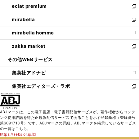
ン
ウ
し
eclat premium
く
で
ド
ィ
い
新
開
ウ
ン
ウ
し
mirabella
く
で
ド
ィ
い
新
開
ウ
ン
ウ
し
mirabella homme
く
で
ド
ィ
い
新
開
ウ
ン
ウ
し
zakka market
く
で
ド
ィ
い
新
開
ウ
ン
ウ
し
その他WEBサービス
く
で
ド
ィ
い
開
ウ
ン
ウ
集英社アドナビ
く
で
ド
ィ
新
開
ウ
ン
し
集英社エディターズ・ラボ
く
で
ド
い
新
開
ウ
ウ
し
く
で
ィ
い
開
ン
ウ
ABJマークは、この電子書店・電子書籍配信サービスが、著作権者からコンテ
く
ド
ィ
ンツ使用許諾を得た正規版配信サービスであることを示す登録商標（登録番号
ウ
ン
第6091713号）です。ABJマークの詳細、ABJマークを掲示しているサービス
で
ド
の一覧はこちら。
開
ウ
https://aebs.or.jp/
新