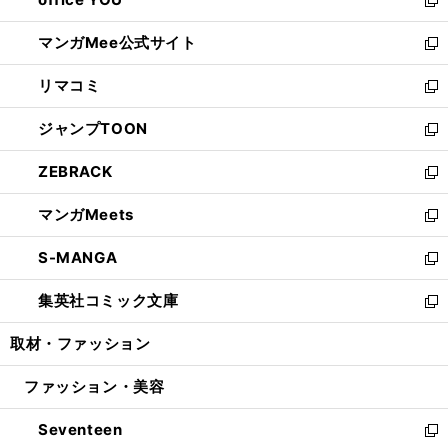
で
ィ
い
新
開
ン
ウ
し
マンガMee公式サイト
く
ド
ィ
い
新
ウ
ン
ウ
し
リマコミ
で
ド
ィ
い
新
開
ウ
ン
ウ
し
ジャンプTOON
く
で
ド
ィ
い
新
開
ウ
ン
ウ
し
ZEBRACK
く
で
ド
ィ
い
新
開
ウ
ン
ウ
し
マンガMeets
く
で
ド
ィ
い
新
開
ウ
ン
ウ
し
S-MANGA
く
で
ド
ィ
い
新
開
ウ
ン
ウ
し
集英社コミック文庫
く
で
ド
ィ
い
新
開
ウ
ン
ウ
し
取材・ファッション
く
で
ド
ィ
い
開
ウ
ン
ウ
ファッション・美容
く
で
ド
ィ
開
ウ
ン
Seventeen
く
で
ド
新