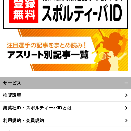
サービス
開
く/
推奨環境
閉
じ
集英社ID・スポルティーバIDとは
る
利用規約・会員規約