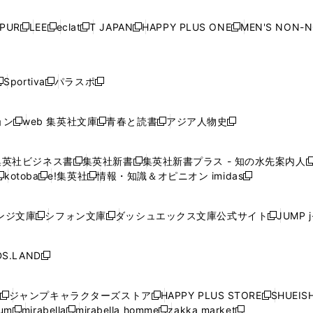
い
い
い
い
ド
ド
ド
ド
ド
開
く
開
く
開
く
開
ウ
ウ
ウ
ウ
ウ
ウ
ウ
ウ
ウ
PUR
LEE
eclat
T JAPAN
HAPPY PLUS ONE
MEN'S NON-
く
く
く
く
新
新
新
新
新
ィ
ィ
ィ
ィ
で
で
で
で
で
し
し
し
し
し
ン
ン
ン
ン
開
開
開
開
開
い
い
い
い
い
ド
ド
ド
ド
く
く
く
く
く
ウ
ウ
ウ
ウ
ウ
ウ
ウ
ウ
ウ
Sportiva
パラスポ
新
新
ィ
ィ
ィ
ィ
ィ
で
で
で
で
し
し
し
ン
ン
ン
ン
ン
開
開
開
開
い
い
い
ド
ド
ド
ド
ド
ョン
web 集英社文庫
青春と読書
アジア人物史
く
く
く
く
新
新
新
新
ウ
ウ
ウ
ウ
ウ
ウ
ウ
ウ
し
し
し
し
ィ
ィ
ィ
で
で
で
で
で
い
い
い
い
ン
ン
ン
集英社ビジネス書
集英社新書
集英社新書プラス - 知の水先案内人
開
開
開
開
開
新
新
新
ウ
ウ
ウ
ウ
ド
ド
ド
kotoba
e!集英社
情報・知識＆オピニオン imidas
く
く
く
く
く
新
し
新
し
新
ィ
ィ
ィ
ィ
ウ
ウ
ウ
し
し
い
し
い
し
ン
ン
ン
ン
で
で
で
い
い
ウ
い
ウ
い
ド
ド
ド
ド
ンジ文庫
シフォン文庫
ダッシュエックス文庫公式サイト
JUMP 
開
開
開
新
新
新
ウ
ウ
ィ
ウ
ィ
ウ
ウ
ウ
ウ
ウ
く
く
く
し
し
し
ィ
ィ
ン
ィ
ン
ィ
で
で
で
で
い
い
い
ン
ン
ド
ン
ド
ン
S.LAND
開
開
開
開
新
ウ
ウ
ウ
ド
ド
ウ
ド
ウ
ド
く
く
く
く
し
ィ
ィ
ィ
ウ
ウ
で
ウ
で
ウ
い
ン
ン
ン
ジャンプキャラクターズストア
HAPPY PLUS STORE
SHUEIS
で
で
開
で
開
で
新
新
新
ウ
ド
ド
ド
ium
mirabella
mirabella homme
zakka market
開
開
く
開
く
開
し
新
新
新
し
新
し