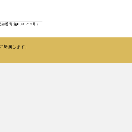
ウ
い
で
ウ
開
ィ
く
号 第6091713号）
ン
ド
ウ
で
に帰属します。
開
く