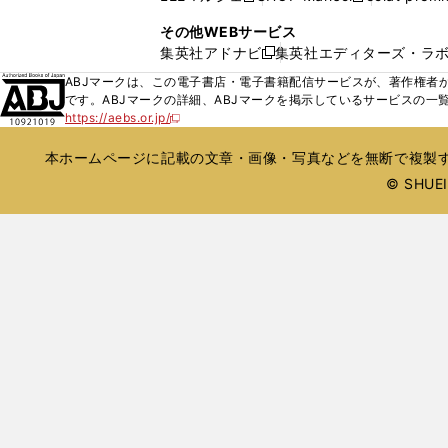
ィ
ウ
い
し
し
ン
その他WEBサービス
で
ウ
い
い
ド
集英社アドナビ
集英社エディターズ・ラ
開
新
ィ
ウ
ウ
ウ
く
し
ABJマークは、この電子書店・電子書籍配信サービスが、著作権者か
ン
ィ
ィ
で
い
です。ABJマークの詳細、ABJマークを掲示しているサービスの一
ド
ン
ン
開
https://aebs.or.jp/
ウ
新
ウ
ド
ド
く
し
ィ
で
ウ
ウ
い
本ホームページに記載の文章・画像・写真などを無断で複製す
ン
開
で
で
ウ
ド
© SHUEIS
ィ
く
開
開
ン
ウ
く
く
ド
で
ウ
開
で
開
く
く