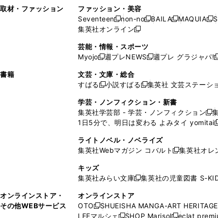
い
し
い
い
ド
ン
ド
ン
取材・ファッション
ファッション・美容
開
く
開
ウ
い
ウ
ウ
ウ
ド
ウ
ド
Seventeen
non-no
BAILA
MAQUIA
S
く
く
新
新
新
新
ィ
ウ
ィ
ィ
で
ウ
で
ウ
集英社オンライン
し
新
し
し
し
ン
ィ
ン
ン
開
で
開
で
い
し
い
い
い
ド
ン
ド
ド
芸能・情報・スポーツ
く
開
く
開
ウ
い
ウ
ウ
ウ
ウ
ド
ウ
ウ
Myojo
週プレNEWS
週プレ グラジャパ!
く
く
新
新
新
ィ
ウ
ィ
ィ
ィ
で
ウ
で
で
し
し
ン
ィ
ン
ン
ン
書籍
文芸・文庫・総合
開
で
開
開
い
い
ド
ン
ド
ド
ド
すばる
小説すばる
集英社 文芸ステーシ
く
開
く
く
新
新
ウ
ウ
ウ
ド
ウ
ウ
ウ
く
し
し
ィ
ィ
学芸・ノンフィクション・新書
で
ウ
で
で
で
い
い
ン
ン
集英社学芸部 - 学芸・ノンフィクション
開
で
開
開
開
新
ウ
ウ
ド
ド
1日5分で、明日は変わる よみタイ yomitai
く
開
く
く
く
し
新
ィ
ィ
ウ
ウ
く
い
ン
ン
ライトノベル・ノベライズ
で
で
ウ
ド
ド
集英社Webマガジン コバルト
集英社オレ
開
開
新
ィ
ウ
ウ
く
く
し
ン
キッズ
で
で
い
ド
集英社みらい文庫
集英社の児童図書 S-KID
開
開
新
ウ
ウ
く
く
し
ィ
オンラインストア・
オンラインストア
で
い
ン
その他WEBサービス
OTO
SHUEISHA MANGA-ART HERITAGE
開
新
ウ
ド
LEEマルシェ
SHOP Marisol
eclat prem
く
し
新
新