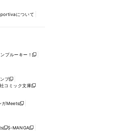
Sportivaについて
ャンプルーキー！
新
し
い
ウ
ャンプ
新
ィ
社コミック文庫
し
新
ン
い
し
ド
ウ
い
ウ
ガMeets
新
ィ
ウ
で
し
ン
ィ
開
い
ド
ン
く
ウ
ウ
ド
s
S-MANGA
新
新
ィ
で
ウ
し
し
ン
開
で