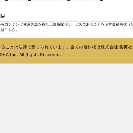
ィ
ウ
ウ
ウ
く
く
く
く
い
し
し
い
し
し
い
ン
で
で
で
ウ
い
い
ウ
い
い
ウ
ド
ボ
開
開
開
新
ィ
ウ
ウ
ィ
ウ
ウ
ィ
ウ
く
く
く
し
らコンテンツ使用許諾を得た正規版配信サービスであることを示す登録商標（登録番
ン
ィ
ィ
ン
ィ
ィ
ン
で
い
覧はこちら。
ド
ン
ン
ド
ン
ン
ド
開
ウ
ウ
ド
ド
ウ
ド
ド
ウ
く
ィ
で
ウ
ウ
で
ウ
ウ
で
ることは法律で禁じられています。全ての著作権は株式会社 集英社
ン
開
で
で
開
で
で
開
ド
HA Inc. All Rights Reserved.
く
開
開
く
開
開
く
ウ
く
く
く
く
で
開
く