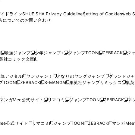
プ
ガイドライン
SHUEISHA Privacy Guideline
Setting of Cookies
web 
告についてのお問い合わせ
プ
最強ジャンプ
少年ジャンプ+
ジャンプTOON
ZEBRACK
ジ
新
新
新
新
新
英社コミック文庫
し
新
し
し
し
し
い
い
し
い
い
い
ウ
ウ
い
ウ
ウ
ウ
購読デジタル
ヤンジャン！
となりのヤングジャンプ
グランドジ
新
新
新
ィ
ィ
ウ
ィ
ィ
ィ
プTOON
ZEBRACK
S-MANGA
集英社ジャンプリミックス
集英
新
し
新
し
新
し
新
ン
ン
ィ
ン
ン
ン
し
い
し
い
し
い
し
ド
ド
ン
ド
ド
ド
い
ウ
い
ウ
い
ウ
い
ウ
ウ
ド
ウ
ウ
ウ
マンガMee公式サイト
リマコミ
ジャンプTOON
ZEBRACK
マン
新
新
新
新
ウ
ィ
ウ
ィ
ウ
ィ
ウ
で
で
ウ
で
で
で
し
し
し
し
し
ィ
ン
ィ
ン
ィ
ン
ィ
開
開
で
開
開
開
い
い
い
い
い
ン
ド
ン
ド
ン
ド
ン
く
く
開
く
く
く
ウ
ウ
ウ
ウ
ウ
ド
ウ
ド
ウ
ド
ウ
ド
ee公式サイト
リマコミ
ジャンプTOON
ZEBRACK
マンガMeet
く
新
新
新
新
ィ
ィ
ィ
ィ
ィ
ウ
で
ウ
で
ウ
で
ウ
し
し
し
し
ン
ン
ン
ン
ン
で
開
で
開
で
開
で