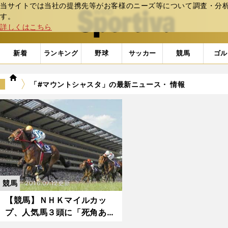
当サイトでは当社の提携先等がお客様のニーズ等について調査・分析し
web Sportiva (webスポルティーバ)
す。
詳しくはこちら
新着
ランキング
野球
サッカー
競馬
ゴル
we
「#マウントシャスタ」の最新ニュース・ 情報
b
ス
ポ
ル
テ
ィ
ー
バ
競馬
2016.07.12更新
【競馬】ＮＨＫマイルカッ
プ、人気馬３頭に「死角あ
り」