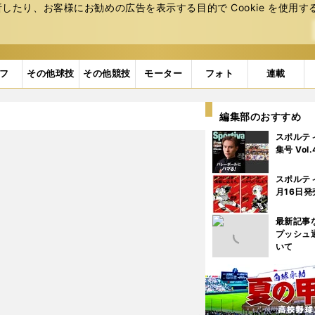
たり、お客様にお勧めの広告を表⽰する⽬的で Cookie を使⽤す
フ
その他球技
その他競技
モーター
フォト
連載
編集部のおすすめ
スポルテ
集号 Vol
スポルテ
月16日発
最新記事
プッシュ
いて