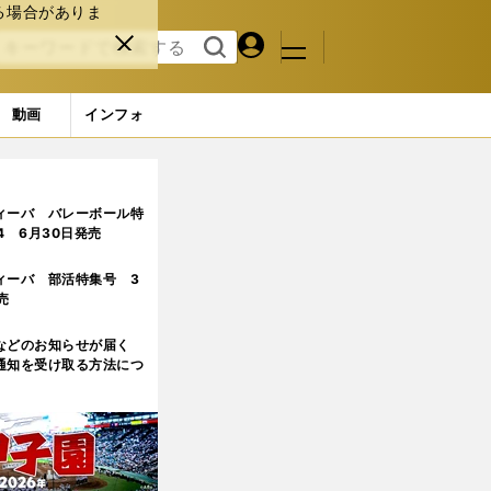
る場合がありま
マイペ
閉じ
検索
メニュ
ー
る
す
ジ
る
動画
インフォ
ィーバ バレーボール特
.4 6月30日発売
ィーバ 部活特集号 3
売
などのお知らせが届く
通知を受け取る方法につ