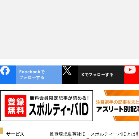
ebo
X
YouTube
Facebookで
Xでフォローする
ok
フォローする
サービス
推奨環境
集英社ID・スポルティーバIDとは