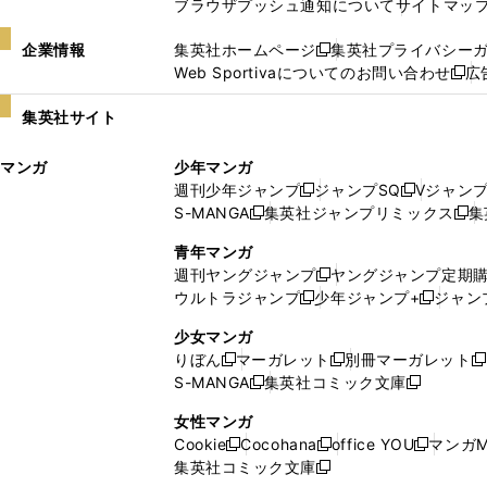
ブラウザプッシュ通知について
サイトマッ
企業情報
集英社ホームページ
集英社プライバシー
新
Web Sportivaについてのお問い合わせ
広
し
新
い
し
集英社サイト
ウ
い
ィ
ウ
マンガ
少年マンガ
ン
ィ
週刊少年ジャンプ
ジャンプSQ
Vジャン
ド
ン
新
新
S-MANGA
集英社ジャンプリミックス
集
ウ
ド
新
し
し
新
で
ウ
し
い
い
し
青年マンガ
開
で
い
ウ
ウ
い
週刊ヤングジャンプ
ヤングジャンプ定期
新
く
開
ウ
ィ
ィ
ウ
ウルトラジャンプ
少年ジャンプ+
ジャン
新
し
新
く
ィ
ン
ン
ィ
し
い
し
ン
ド
ド
ン
少女マンガ
い
ウ
い
ド
ウ
ウ
ド
りぼん
マーガレット
別冊マーガレット
新
新
新
ウ
ィ
ウ
ウ
で
で
ウ
S-MANGA
集英社コミック文庫
し
新
し
新
ィ
ン
ィ
で
開
開
で
い
し
い
し
ン
ド
ン
女性マンガ
開
く
く
開
ウ
い
ウ
い
ド
ウ
ド
Cookie
Cocohana
office YOU
マンガM
く
く
新
新
新
ィ
ウ
ィ
ウ
ウ
で
ウ
集英社コミック文庫
し
新
し
し
ン
ィ
ン
ィ
で
開
で