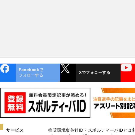
ebo
X
YouTube
Facebookで
Xでフォローする
ok
フォローする
サービス
推奨環境
集英社ID・スポルティーバIDとは