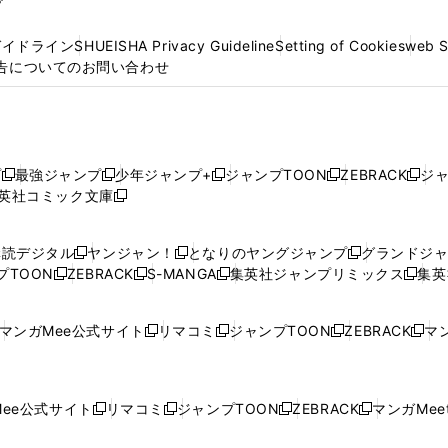
プ
ガイドライン
SHUEISHA Privacy Guideline
Setting of Cookies
web 
告についてのお問い合わせ
プ
最強ジャンプ
少年ジャンプ+
ジャンプTOON
ZEBRACK
ジ
新
新
新
新
新
英社コミック文庫
し
新
し
し
し
し
い
い
し
い
い
い
ウ
ウ
い
ウ
ウ
ウ
購読デジタル
ヤンジャン！
となりのヤングジャンプ
グランドジ
新
新
新
ィ
ィ
ウ
ィ
ィ
ィ
プTOON
ZEBRACK
S-MANGA
集英社ジャンプリミックス
集英
新
し
新
し
新
し
新
ン
ン
ィ
ン
ン
ン
し
い
し
い
し
い
し
ド
ド
ン
ド
ド
ド
い
ウ
い
ウ
い
ウ
い
ウ
ウ
ド
ウ
ウ
ウ
マンガMee公式サイト
リマコミ
ジャンプTOON
ZEBRACK
マン
新
新
新
新
ウ
ィ
ウ
ィ
ウ
ィ
ウ
で
で
ウ
で
で
で
し
し
し
し
し
ィ
ン
ィ
ン
ィ
ン
ィ
開
開
で
開
開
開
い
い
い
い
い
ン
ド
ン
ド
ン
ド
ン
く
く
開
く
く
く
ウ
ウ
ウ
ウ
ウ
ド
ウ
ド
ウ
ド
ウ
ド
ee公式サイト
リマコミ
ジャンプTOON
ZEBRACK
マンガMeet
く
新
新
新
新
ィ
ィ
ィ
ィ
ィ
ウ
で
ウ
で
ウ
で
ウ
し
し
し
し
ン
ン
ン
ン
ン
で
開
で
開
で
開
で