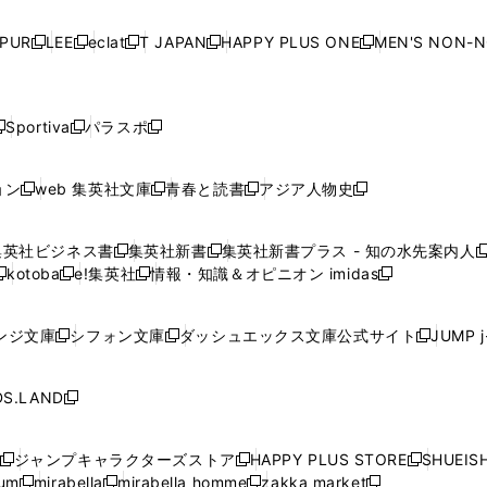
い
い
い
い
ド
ド
ド
ド
ド
開
く
開
く
開
く
開
ウ
ウ
ウ
ウ
ウ
ウ
ウ
ウ
ウ
PUR
LEE
eclat
T JAPAN
HAPPY PLUS ONE
MEN'S NON-
く
く
く
く
新
新
新
新
新
ィ
ィ
ィ
ィ
で
で
で
で
で
し
し
し
し
し
ン
ン
ン
ン
開
開
開
開
開
い
い
い
い
い
ド
ド
ド
ド
く
く
く
く
く
ウ
ウ
ウ
ウ
ウ
ウ
ウ
ウ
ウ
Sportiva
パラスポ
新
新
ィ
ィ
ィ
ィ
ィ
で
で
で
で
し
し
し
ン
ン
ン
ン
ン
開
開
開
開
い
い
い
ド
ド
ド
ド
ド
ョン
web 集英社文庫
青春と読書
アジア人物史
く
く
く
く
新
新
新
新
ウ
ウ
ウ
ウ
ウ
ウ
ウ
ウ
し
し
し
し
ィ
ィ
ィ
で
で
で
で
で
い
い
い
い
ン
ン
ン
集英社ビジネス書
集英社新書
集英社新書プラス - 知の水先案内人
開
開
開
開
開
新
新
新
ウ
ウ
ウ
ウ
ド
ド
ド
kotoba
e!集英社
情報・知識＆オピニオン imidas
く
く
く
く
く
新
し
新
し
新
ィ
ィ
ィ
ィ
ウ
ウ
ウ
し
し
い
し
い
し
ン
ン
ン
ン
で
で
で
い
い
ウ
い
ウ
い
ド
ド
ド
ド
ンジ文庫
シフォン文庫
ダッシュエックス文庫公式サイト
JUMP 
開
開
開
新
新
新
ウ
ウ
ィ
ウ
ィ
ウ
ウ
ウ
ウ
ウ
く
く
く
し
し
し
ィ
ィ
ン
ィ
ン
ィ
で
で
で
で
い
い
い
ン
ン
ド
ン
ド
ン
S.LAND
開
開
開
開
新
ウ
ウ
ウ
ド
ド
ウ
ド
ウ
ド
く
く
く
く
し
ィ
ィ
ィ
ウ
ウ
で
ウ
で
ウ
い
ン
ン
ン
ジャンプキャラクターズストア
HAPPY PLUS STORE
SHUEIS
で
で
開
で
開
で
新
新
新
ウ
ド
ド
ド
ium
mirabella
mirabella homme
zakka market
開
開
く
開
く
開
し
新
新
新
し
新
し