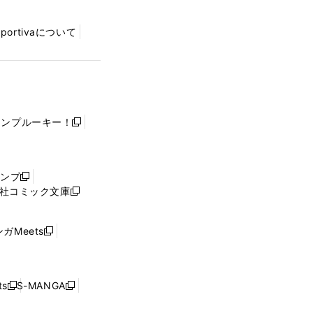
Sportivaについて
ャンプルーキー！
新
し
い
ウ
ャンプ
新
ィ
社コミック文庫
し
新
ン
い
し
ド
ウ
い
ウ
ガMeets
新
ィ
ウ
で
し
ン
ィ
開
い
ド
ン
く
ウ
ウ
ド
s
S-MANGA
新
新
ィ
で
ウ
し
し
ン
開
で