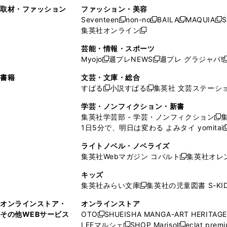
い
し
い
い
ド
ン
ド
ン
取材・ファッション
ファッション・美容
開
く
開
ウ
い
ウ
ウ
ウ
ド
ウ
ド
Seventeen
non-no
BAILA
MAQUIA
S
く
く
新
新
新
新
ィ
ウ
ィ
ィ
で
ウ
で
ウ
集英社オンライン
し
新
し
し
し
ン
ィ
ン
ン
開
で
開
で
い
し
い
い
い
ド
ン
ド
ド
芸能・情報・スポーツ
く
開
く
開
ウ
い
ウ
ウ
ウ
ウ
ド
ウ
ウ
Myojo
週プレNEWS
週プレ グラジャパ!
く
く
新
新
新
ィ
ウ
ィ
ィ
ィ
で
ウ
で
で
し
し
ン
ィ
ン
ン
ン
書籍
文芸・文庫・総合
開
で
開
開
い
い
ド
ン
ド
ド
ド
すばる
小説すばる
集英社 文芸ステーシ
く
開
く
く
新
新
ウ
ウ
ウ
ド
ウ
ウ
ウ
く
し
し
ィ
ィ
学芸・ノンフィクション・新書
で
ウ
で
で
で
い
い
ン
ン
集英社学芸部 - 学芸・ノンフィクション
開
で
開
開
開
新
ウ
ウ
ド
ド
1日5分で、明日は変わる よみタイ yomitai
く
開
く
く
く
し
新
ィ
ィ
ウ
ウ
く
い
ン
ン
ライトノベル・ノベライズ
で
で
ウ
ド
ド
集英社Webマガジン コバルト
集英社オレ
開
開
新
ィ
ウ
ウ
く
く
し
ン
キッズ
で
で
い
ド
集英社みらい文庫
集英社の児童図書 S-KID
開
開
新
ウ
ウ
く
く
し
ィ
オンラインストア・
オンラインストア
で
い
ン
その他WEBサービス
OTO
SHUEISHA MANGA-ART HERITAGE
開
新
ウ
ド
LEEマルシェ
SHOP Marisol
eclat prem
く
し
新
新