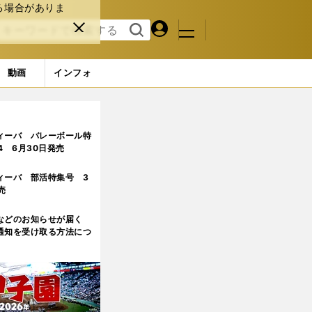
る場合がありま
マイペ
閉じ
検索
メニュ
ー
る
す
ジ
る
動画
インフォ
ィーバ バレーボール特
.4 6月30日発売
ィーバ 部活特集号 3
売
などのお知らせが届く
通知を受け取る方法につ