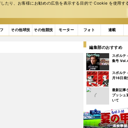
たり、お客様にお勧めの広告を表⽰する⽬的で Cookie を使⽤す
フ
その他球技
その他競技
モーター
フォト
連載
編集部のおすすめ
スポルテ
集号 Vol
スポルテ
月16日発
最新記事
プッシュ
いて