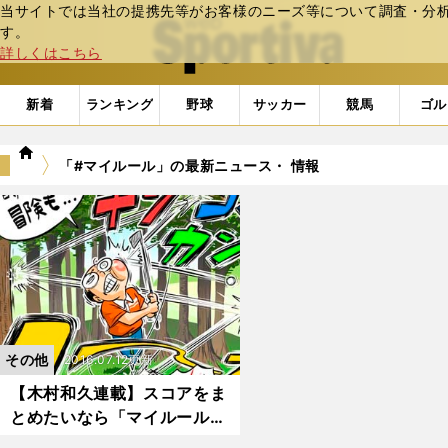
当サイトでは当社の提携先等がお客様のニーズ等について調査・分析し
web Sportiva (webスポルティーバ)
す。
詳しくはこちら
新着
ランキング
野球
サッカー
競馬
ゴル
we
「#マイルール」の最新ニュース・ 情報
b
ス
ポ
ル
テ
ィ
ー
バ
その他
2016.07.12更新
【木村和久連載】スコアをま
とめたいなら「マイルール」
の徹底を！