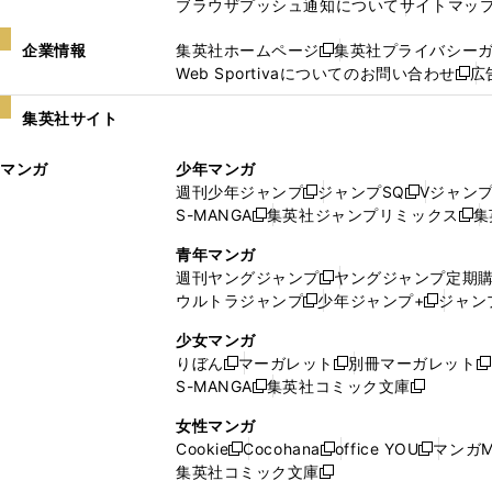
ブラウザプッシュ通知について
サイトマッ
企業情報
集英社ホームページ
集英社プライバシー
新
Web Sportivaについてのお問い合わせ
広
し
新
い
し
集英社サイト
ウ
い
ィ
ウ
マンガ
少年マンガ
ン
ィ
週刊少年ジャンプ
ジャンプSQ
Vジャン
ド
ン
新
新
S-MANGA
集英社ジャンプリミックス
集
ウ
ド
新
し
し
新
で
ウ
し
い
い
し
青年マンガ
開
で
い
ウ
ウ
い
週刊ヤングジャンプ
ヤングジャンプ定期
新
く
開
ウ
ィ
ィ
ウ
ウルトラジャンプ
少年ジャンプ+
ジャン
新
し
新
く
ィ
ン
ン
ィ
し
い
し
ン
ド
ド
ン
少女マンガ
い
ウ
い
ド
ウ
ウ
ド
りぼん
マーガレット
別冊マーガレット
新
新
新
ウ
ィ
ウ
ウ
で
で
ウ
S-MANGA
集英社コミック文庫
し
新
し
新
ィ
ン
ィ
で
開
開
で
い
し
い
し
ン
ド
ン
女性マンガ
開
く
く
開
ウ
い
ウ
い
ド
ウ
ド
Cookie
Cocohana
office YOU
マンガM
く
く
新
新
新
ィ
ウ
ィ
ウ
ウ
で
ウ
集英社コミック文庫
し
新
し
し
ン
ィ
ン
ィ
で
開
で