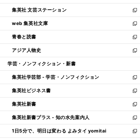
開
ウ
し
集英社 文芸ステーション
く
ィ
い
新
ン
ウ
し
web 集英社文庫
ド
ィ
い
新
ウ
ン
ウ
し
青春と読書
で
ド
ィ
い
新
開
ウ
ン
ウ
し
アジア人物史
く
で
ド
ィ
い
新
開
ウ
ン
ウ
し
学芸・ノンフィクション・新書
く
で
ド
ィ
い
開
ウ
ン
ウ
集英社学芸部 - 学芸・ノンフィクション
く
で
ド
ィ
新
開
ウ
ン
し
集英社ビジネス書
く
で
ド
い
新
開
ウ
ウ
し
集英社新書
く
で
ィ
い
新
開
ン
ウ
し
集英社新書プラス - 知の水先案内人
く
ド
ィ
い
新
ウ
ン
ウ
し
1日5分で、明日は変わる よみタイ yomitai
で
ド
ィ
い
新
開
ウ
ン
ウ
し