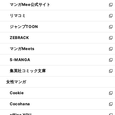
し
マンガMee公式サイト
く
ド
ィ
い
新
ウ
ン
ウ
し
リマコミ
で
ド
ィ
い
新
開
ウ
ン
ウ
し
ジャンプTOON
く
で
ド
ィ
い
新
開
ウ
ン
ウ
し
ZEBRACK
く
で
ド
ィ
い
新
開
ウ
ン
ウ
し
マンガMeets
く
で
ド
ィ
い
新
開
ウ
ン
ウ
し
S-MANGA
く
で
ド
ィ
い
新
開
ウ
ン
ウ
し
集英社コミック文庫
く
で
ド
ィ
い
新
開
ウ
ン
ウ
し
女性マンガ
く
で
ド
ィ
い
開
ウ
ン
ウ
Cookie
く
で
ド
ィ
新
開
ウ
ン
し
Cocohana
く
で
ド
い
新
開
ウ
ウ
し
office YOU
く