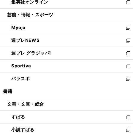
集英社オンライン
く
で
ド
ィ
い
新
開
ウ
ン
ウ
し
芸能・情報・スポーツ
く
で
ド
ィ
い
開
ウ
ン
ウ
Myojo
く
で
ド
ィ
新
開
ウ
ン
し
週プレNEWS
く
で
ド
い
新
開
ウ
ウ
し
週プレ グラジャパ!
く
で
ィ
い
新
開
ン
ウ
し
Sportiva
く
ド
ィ
い
新
ウ
ン
ウ
し
パラスポ
で
ド
ィ
い
新
開
ウ
ン
ウ
し
書籍
く
で
ド
ィ
い
開
ウ
ン
ウ
文芸・文庫・総合
く
で
ド
ィ
開
ウ
ン
すばる
く
で
ド
新
開
ウ
し
小説すばる
く
で
い
新