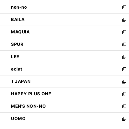
開
ウ
し
non-no
く
で
い
新
開
ウ
し
BAILA
く
ィ
い
新
ン
ウ
し
MAQUIA
ド
ィ
い
新
ウ
ン
ウ
し
SPUR
で
ド
ィ
い
新
開
ウ
ン
ウ
し
LEE
く
で
ド
ィ
い
新
開
ウ
ン
ウ
し
eclat
く
で
ド
ィ
い
新
開
ウ
ン
ウ
し
T JAPAN
く
で
ド
ィ
い
新
開
ウ
ン
ウ
し
HAPPY PLUS ONE
く
で
ド
ィ
い
新
開
ウ
ン
ウ
し
MEN'S NON-NO
く
で
ド
ィ
い
新
開
ウ
ン
ウ
し
UOMO
く
で
ド
ィ
い
新
開
ウ
ン
ウ
し