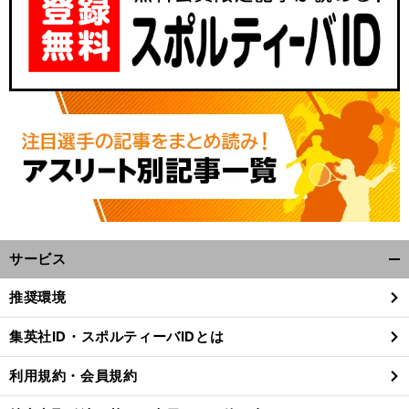
サービス
開
く/
推奨環境
閉
じ
集英社ID・スポルティーバIDとは
る
利用規約・会員規約