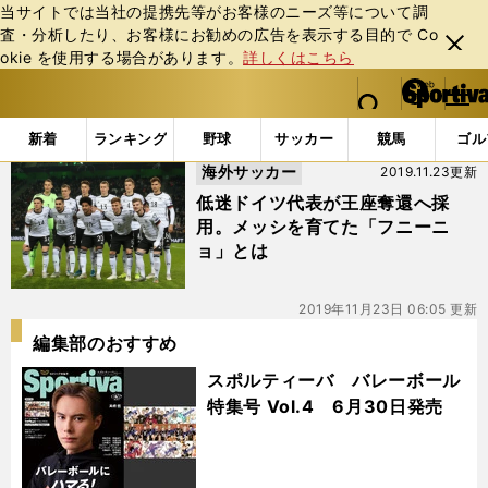
当サイトでは当社の提携先等がお客様のニーズ等について調
査・分析したり、お客様にお勧めの広告を表⽰する⽬的で Co
閉じ
okie を使⽤する場合があります。
詳しくはこちら
る
マイペ
web Sportiva (webスポルティーバ)
検索
メニュ
we
ー
「#ホルスト・ヴァイン」の最新ニュース・ 情報
b
ジ
新着
ランキング
野球
サッカー
競馬
ゴル
ス
海外サッカー
2019.11.23更新
ポ
ル
低迷ドイツ代表が王座奪還へ採
テ
用。メッシを育てた「フニーニ
ィ
ョ」とは
ー
バ
2019年11月23日 06:05 更新
編集部のおすすめ
スポルティーバ バレーボール
特集号 Vol.4 6月30日発売