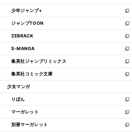
開
ウ
ン
ウ
し
少年ジャンプ+
く
で
ド
ィ
い
新
開
ウ
ン
ウ
し
ジャンプTOON
く
で
ド
ィ
い
新
開
ウ
ン
ウ
し
ZEBRACK
く
で
ド
ィ
い
新
開
ウ
ン
ウ
し
S-MANGA
く
で
ド
ィ
い
新
開
ウ
ン
ウ
し
集英社ジャンプリミックス
く
で
ド
ィ
い
新
開
ウ
ン
ウ
し
集英社コミック文庫
く
で
ド
ィ
い
新
開
ウ
ン
ウ
し
少女マンガ
く
で
ド
ィ
い
開
ウ
ン
ウ
りぼん
く
で
ド
ィ
新
開
ウ
ン
し
マーガレット
く
で
ド
い
新
開
ウ
ウ
し
別冊マーガレット
く
で
ィ
い
新
開
ン
ウ