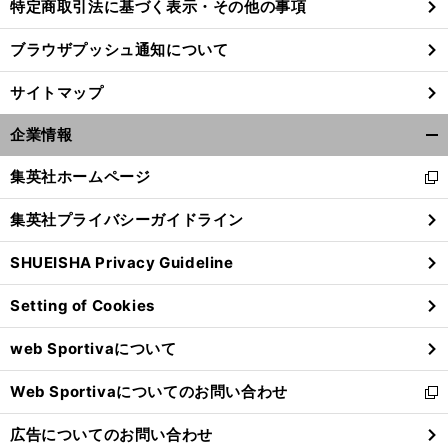
特定商取引法に基づく表示・その他の事項
ブラウザプッシュ通知について
サイトマップ
企業情報
開
く/
集英社ホームページ
新
閉
し
じ
集英社プライバシーガイドライン
い
る
ウ
SHUEISHA Privacy Guideline
ィ
ン
Setting of Cookies
ド
ウ
web Sportivaについて
で
開
Web Sportivaについてのお問い合わせ
く
新
し
広告についてのお問い合わせ
い