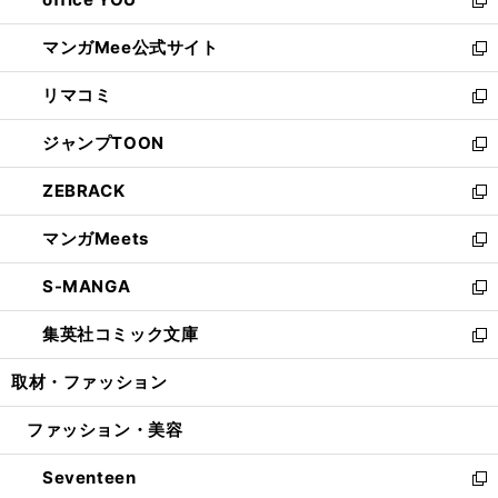
で
ィ
い
新
開
ン
ウ
し
マンガMee公式サイト
く
ド
ィ
い
新
ウ
ン
ウ
し
リマコミ
で
ド
ィ
い
新
開
ウ
ン
ウ
し
ジャンプTOON
く
で
ド
ィ
い
新
開
ウ
ン
ウ
し
ZEBRACK
く
で
ド
ィ
い
新
開
ウ
ン
ウ
し
マンガMeets
く
で
ド
ィ
い
新
開
ウ
ン
ウ
し
S-MANGA
く
で
ド
ィ
い
新
開
ウ
ン
ウ
し
集英社コミック文庫
く
で
ド
ィ
い
新
開
ウ
ン
ウ
し
取材・ファッション
く
で
ド
ィ
い
開
ウ
ン
ウ
ファッション・美容
く
で
ド
ィ
開
ウ
ン
Seventeen
く
で
ド
新