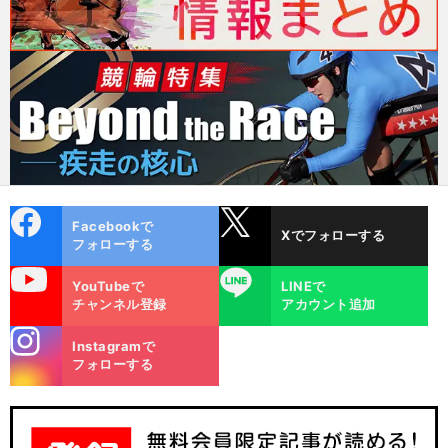
cebo
X
Facebookで
Xでフォローする
ok
フォローする
uTube
LINE
YouTubeで
LINEで
チャンネル登録
アカウント追加
stagra
Instagramで
m
フォローする