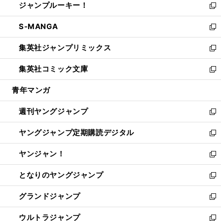
ジャンプルーキー！
く
で
ド
ィ
い
新
開
ウ
ン
ウ
し
S-MANGA
く
で
ド
ィ
い
新
開
ウ
ン
ウ
し
集英社ジャンプリミックス
く
で
ド
ィ
い
新
開
ウ
ン
ウ
し
集英社コミック文庫
く
で
ド
ィ
い
新
開
ウ
ン
ウ
し
青年マンガ
く
で
ド
ィ
い
開
ウ
ン
ウ
週刊ヤングジャンプ
く
で
ド
ィ
新
開
ウ
ン
し
ヤングジャンプ定期購読デジタル
く
で
ド
い
新
開
ウ
ウ
し
ヤンジャン！
く
で
ィ
い
新
開
ン
ウ
し
となりのヤングジャンプ
く
ド
ィ
い
新
ウ
ン
ウ
し
グランドジャンプ
で
ド
ィ
い
新
開
ウ
ン
ウ
し
ウルトラジャンプ
く
で
ド
ィ
い
新