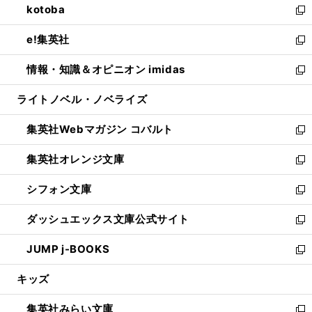
kotoba
く
で
ド
ィ
い
新
開
ウ
ン
ウ
し
e!集英社
く
で
ド
ィ
い
新
開
ウ
ン
ウ
し
情報・知識＆オピニオン imidas
く
で
ド
ィ
い
新
開
ウ
ン
ウ
し
ライトノベル・ノベライズ
く
で
ド
ィ
い
開
ウ
ン
ウ
集英社Webマガジン コバルト
く
で
ド
ィ
新
開
ウ
ン
し
集英社オレンジ文庫
く
で
ド
い
新
開
ウ
ウ
し
シフォン文庫
く
で
ィ
い
新
開
ン
ウ
し
ダッシュエックス文庫公式サイト
く
ド
ィ
い
新
ウ
ン
ウ
し
JUMP j-BOOKS
で
ド
ィ
い
新
開
ウ
ン
ウ
し
キッズ
く
で
ド
ィ
い
開
ウ
ン
ウ
集英社みらい文庫
く
で
ド
ィ