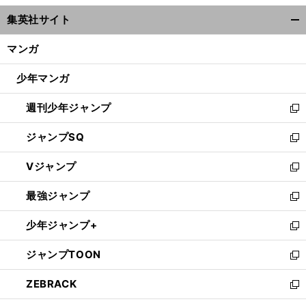
ウ
集英社サイト
ィ
開
ン
く/
マンガ
ド
閉
ウ
じ
少年マンガ
で
る
開
週刊少年ジャンプ
く
新
し
ジャンプSQ
い
新
ウ
し
Vジャンプ
ィ
い
新
ン
ウ
し
最強ジャンプ
ド
ィ
い
新
ウ
ン
ウ
し
少年ジャンプ+
で
ド
ィ
い
新
開
ウ
ン
ウ
し
ジャンプTOON
く
で
ド
ィ
い
新
開
ウ
ン
ウ
し
ZEBRACK
く
で
ド
ィ
い
新
開
ウ
ン
ウ
し