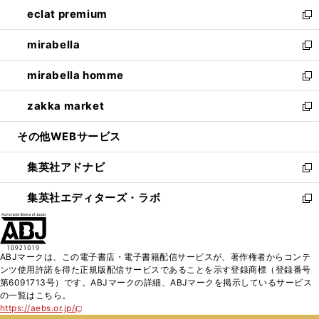
ン
ウ
し
eclat premium
く
で
ド
ィ
い
新
開
ウ
ン
ウ
し
mirabella
く
で
ド
ィ
い
新
開
ウ
ン
ウ
し
mirabella homme
く
で
ド
ィ
い
新
開
ウ
ン
ウ
し
zakka market
く
で
ド
ィ
い
新
開
ウ
ン
ウ
し
その他WEBサービス
く
で
ド
ィ
い
開
ウ
ン
ウ
集英社アドナビ
く
で
ド
ィ
新
開
ウ
ン
し
集英社エディターズ・ラボ
く
で
ド
い
新
開
ウ
ウ
し
く
で
ィ
い
開
ン
ウ
ABJマークは、この電子書店・電子書籍配信サービスが、著作権者からコンテ
く
ド
ィ
ンツ使用許諾を得た正規版配信サービスであることを示す登録商標（登録番号
ウ
ン
第6091713号）です。ABJマークの詳細、ABJマークを掲示しているサービス
で
ド
の一覧はこちら。
開
ウ
https://aebs.or.jp/
新