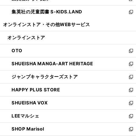
新
開
ウ
ン
し
集英社の児童図書 S-KIDS.LAND
く
で
ド
い
新
開
ウ
ウ
し
オンラインストア・
その他WEBサービス
く
で
ィ
い
開
ン
ウ
オンラインストア
く
ド
ィ
ウ
ン
OTO
で
ド
新
開
ウ
し
SHUEISHA MANGA-ART HERITAGE
く
で
い
新
開
ウ
し
ジャンプキャラクターズストア
く
ィ
い
新
ン
ウ
し
HAPPY PLUS STORE
ド
ィ
い
新
ウ
ン
ウ
し
SHUEISHA VOX
で
ド
ィ
い
新
開
ウ
ン
ウ
し
LEEマルシェ
く
で
ド
ィ
い
新
開
ウ
ン
ウ
し
SHOP Marisol
く
で
ド
ィ
い
新
開
ウ