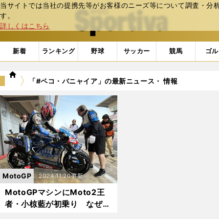
当サイトでは当社の提携先等がお客様のニーズ等について調査・分析し
web Sportiva (webスポルティーバ)
す。
詳しくはこちら
新着
ランキング
野球
サッカー
競馬
ゴル
we
「#ペコ・バニャイア」の最新ニュース・ 情報
b
ス
ポ
ル
テ
ィ
ー
バ
MotoGP
2024.11.20更新
MotoGPマシンにMoto2王
者・小椋藍が初乗り なぜホ
ンダではなくアプリリアで挑