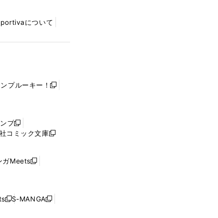
Sportivaについて
ャンプルーキー！
新
し
い
ウ
ャンプ
新
ィ
社コミック文庫
し
新
ン
い
し
ド
ウ
い
ウ
ガMeets
新
ィ
ウ
で
し
ン
ィ
開
い
ド
ン
く
ウ
ウ
ド
s
S-MANGA
新
新
ィ
で
ウ
し
し
ン
開
で