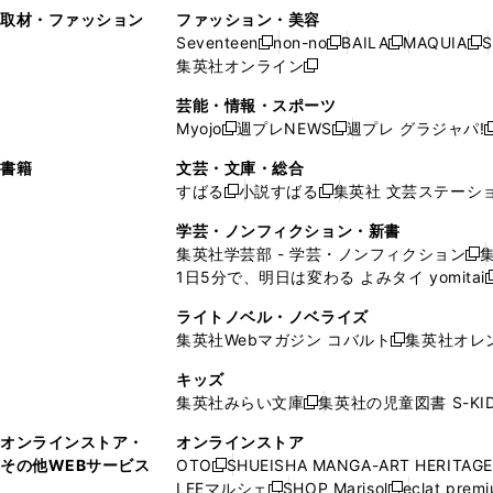
い
し
い
い
ド
ン
ド
ン
取材・ファッション
ファッション・美容
開
く
開
ウ
い
ウ
ウ
ウ
ド
ウ
ド
Seventeen
non-no
BAILA
MAQUIA
S
く
く
新
新
新
新
ィ
ウ
ィ
ィ
で
ウ
で
ウ
集英社オンライン
し
新
し
し
し
ン
ィ
ン
ン
開
で
開
で
い
し
い
い
い
ド
ン
ド
ド
芸能・情報・スポーツ
く
開
く
開
ウ
い
ウ
ウ
ウ
ウ
ド
ウ
ウ
Myojo
週プレNEWS
週プレ グラジャパ!
く
く
新
新
新
ィ
ウ
ィ
ィ
ィ
で
ウ
で
で
し
し
ン
ィ
ン
ン
ン
書籍
文芸・文庫・総合
開
で
開
開
い
い
ド
ン
ド
ド
ド
すばる
小説すばる
集英社 文芸ステーシ
く
開
く
く
新
新
ウ
ウ
ウ
ド
ウ
ウ
ウ
く
し
し
ィ
ィ
学芸・ノンフィクション・新書
で
ウ
で
で
で
い
い
ン
ン
集英社学芸部 - 学芸・ノンフィクション
開
で
開
開
開
新
ウ
ウ
ド
ド
1日5分で、明日は変わる よみタイ yomitai
く
開
く
く
く
し
新
ィ
ィ
ウ
ウ
く
い
ン
ン
ライトノベル・ノベライズ
で
で
ウ
ド
ド
集英社Webマガジン コバルト
集英社オレ
開
開
新
ィ
ウ
ウ
く
く
し
ン
キッズ
で
で
い
ド
集英社みらい文庫
集英社の児童図書 S-KID
開
開
新
ウ
ウ
く
く
し
ィ
オンラインストア・
オンラインストア
で
い
ン
その他WEBサービス
OTO
SHUEISHA MANGA-ART HERITAGE
開
新
ウ
ド
LEEマルシェ
SHOP Marisol
eclat prem
く
し
新
新