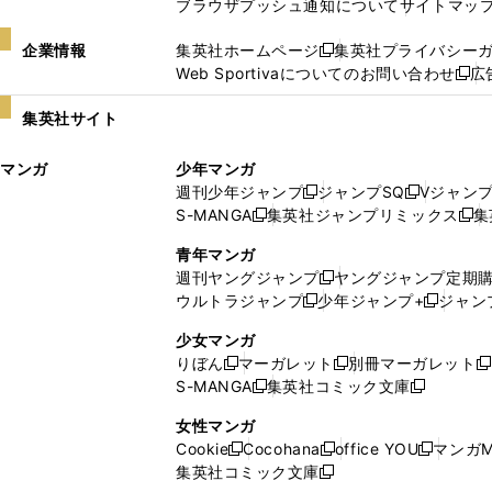
ブラウザプッシュ通知について
サイトマッ
企業情報
集英社ホームページ
集英社プライバシー
新
Web Sportivaについてのお問い合わせ
広
し
新
い
し
集英社サイト
ウ
い
ィ
ウ
マンガ
少年マンガ
ン
ィ
週刊少年ジャンプ
ジャンプSQ
Vジャン
ド
ン
新
新
S-MANGA
集英社ジャンプリミックス
集
ウ
ド
新
し
し
新
で
ウ
し
い
い
し
青年マンガ
開
で
い
ウ
ウ
い
週刊ヤングジャンプ
ヤングジャンプ定期
新
く
開
ウ
ィ
ィ
ウ
ウルトラジャンプ
少年ジャンプ+
ジャン
新
し
新
く
ィ
ン
ン
ィ
し
い
し
ン
ド
ド
ン
少女マンガ
い
ウ
い
ド
ウ
ウ
ド
りぼん
マーガレット
別冊マーガレット
新
新
新
ウ
ィ
ウ
ウ
で
で
ウ
S-MANGA
集英社コミック文庫
し
新
し
新
ィ
ン
ィ
で
開
開
で
い
し
い
し
ン
ド
ン
女性マンガ
開
く
く
開
ウ
い
ウ
い
ド
ウ
ド
Cookie
Cocohana
office YOU
マンガM
く
く
新
新
新
ィ
ウ
ィ
ウ
ウ
で
ウ
集英社コミック文庫
し
新
し
し
ン
ィ
ン
ィ
で
開
で