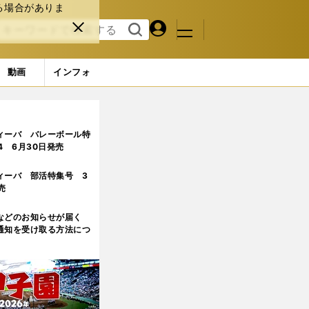
る場合がありま
マイペ
閉じ
検索
メニュ
ー
る
す
ジ
る
動画
インフォ
ィーバ バレーボール特
.4 6月30日発売
ィーバ 部活特集号 3
売
などのお知らせが届く
通知を受け取る方法につ