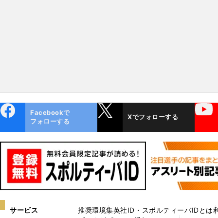
戦するのか？
ebo
X
YouTube
Facebookで
Xでフォローする
ok
フォローする
サービス
推奨環境
集英社ID・スポルティーバIDとは