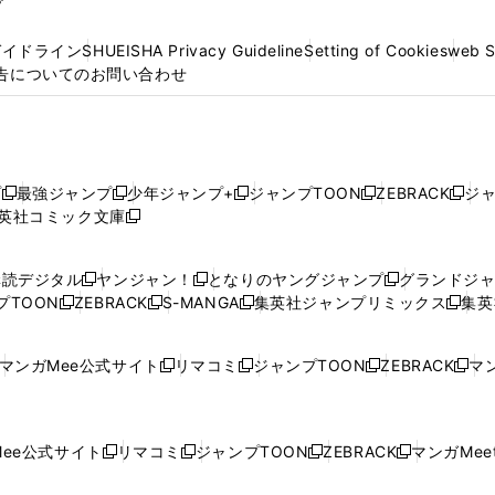
プ
ガイドライン
SHUEISHA Privacy Guideline
Setting of Cookies
web 
告についてのお問い合わせ
プ
最強ジャンプ
少年ジャンプ+
ジャンプTOON
ZEBRACK
ジ
新
新
新
新
新
英社コミック文庫
し
新
し
し
し
し
い
い
し
い
い
い
ウ
ウ
い
ウ
ウ
ウ
購読デジタル
ヤンジャン！
となりのヤングジャンプ
グランドジ
新
新
新
ィ
ィ
ウ
ィ
ィ
ィ
プTOON
ZEBRACK
S-MANGA
集英社ジャンプリミックス
集英
新
し
新
し
新
し
新
ン
ン
ィ
ン
ン
ン
し
い
し
い
し
い
し
ド
ド
ン
ド
ド
ド
い
ウ
い
ウ
い
ウ
い
ウ
ウ
ド
ウ
ウ
ウ
マンガMee公式サイト
リマコミ
ジャンプTOON
ZEBRACK
マン
新
新
新
新
ウ
ィ
ウ
ィ
ウ
ィ
ウ
で
で
ウ
で
で
で
し
し
し
し
し
ィ
ン
ィ
ン
ィ
ン
ィ
開
開
で
開
開
開
い
い
い
い
い
ン
ド
ン
ド
ン
ド
ン
く
く
開
く
く
く
ウ
ウ
ウ
ウ
ウ
ド
ウ
ド
ウ
ド
ウ
ド
ee公式サイト
リマコミ
ジャンプTOON
ZEBRACK
マンガMeet
く
新
新
新
新
ィ
ィ
ィ
ィ
ィ
ウ
で
ウ
で
ウ
で
ウ
し
し
し
し
ン
ン
ン
ン
ン
で
開
で
開
で
開
で