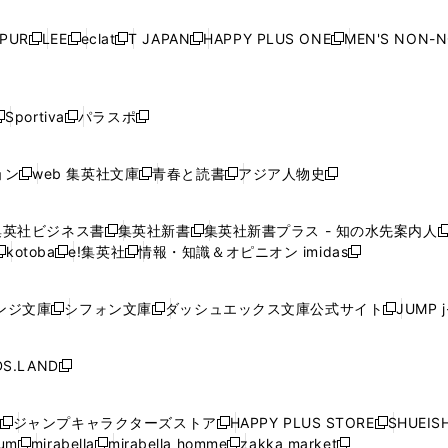
い
い
い
い
ド
ド
ド
ド
ド
開
く
開
く
開
く
開
ウ
ウ
ウ
ウ
ウ
ウ
ウ
ウ
ウ
PUR
LEE
eclat
T JAPAN
HAPPY PLUS ONE
MEN'S NON-
く
く
く
く
新
新
新
新
新
ィ
ィ
ィ
ィ
で
で
で
で
で
し
し
し
し
し
ン
ン
ン
ン
開
開
開
開
開
い
い
い
い
い
ド
ド
ド
ド
く
く
く
く
く
ウ
ウ
ウ
ウ
ウ
ウ
ウ
ウ
ウ
Sportiva
パラスポ
新
新
ィ
ィ
ィ
ィ
ィ
で
で
で
で
し
し
し
ン
ン
ン
ン
ン
開
開
開
開
い
い
い
ド
ド
ド
ド
ド
ョン
web 集英社文庫
青春と読書
アジア人物史
く
く
く
く
新
新
新
新
ウ
ウ
ウ
ウ
ウ
ウ
ウ
ウ
し
し
し
し
ィ
ィ
ィ
で
で
で
で
で
い
い
い
い
ン
ン
ン
集英社ビジネス書
集英社新書
集英社新書プラス - 知の水先案内人
開
開
開
開
開
新
新
新
ウ
ウ
ウ
ウ
ド
ド
ド
kotoba
e!集英社
情報・知識＆オピニオン imidas
く
く
く
く
く
新
し
新
し
新
ィ
ィ
ィ
ィ
ウ
ウ
ウ
し
し
い
し
い
し
ン
ン
ン
ン
で
で
で
い
い
ウ
い
ウ
い
ド
ド
ド
ド
ンジ文庫
シフォン文庫
ダッシュエックス文庫公式サイト
JUMP 
開
開
開
新
新
新
ウ
ウ
ィ
ウ
ィ
ウ
ウ
ウ
ウ
ウ
く
く
く
し
し
し
ィ
ィ
ン
ィ
ン
ィ
で
で
で
で
い
い
い
ン
ン
ド
ン
ド
ン
S.LAND
開
開
開
開
新
ウ
ウ
ウ
ド
ド
ウ
ド
ウ
ド
く
く
く
く
し
ィ
ィ
ィ
ウ
ウ
で
ウ
で
ウ
い
ン
ン
ン
ジャンプキャラクターズストア
HAPPY PLUS STORE
SHUEIS
で
で
開
で
開
で
新
新
新
ウ
ド
ド
ド
ium
mirabella
mirabella homme
zakka market
開
開
く
開
く
開
し
新
新
新
し
新
し