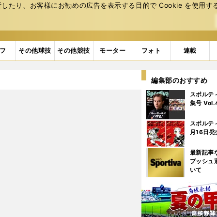
たり、お客様にお勧めの広告を表⽰する⽬的で Cookie を使⽤す
フ
その他球技
その他競技
モーター
フォト
連載
編集部のおすすめ
スポルテ
集号 Vol
スポルテ
月16日発
最新記事
プッシュ
いて