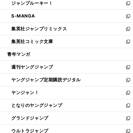
ジャンプルーキー！
く
で
ド
ィ
い
新
開
ウ
ン
ウ
し
S-MANGA
く
で
ド
ィ
い
新
開
ウ
ン
ウ
し
集英社ジャンプリミックス
く
で
ド
ィ
い
新
開
ウ
ン
ウ
し
集英社コミック文庫
く
で
ド
ィ
い
新
開
ウ
ン
ウ
し
青年マンガ
く
で
ド
ィ
い
開
ウ
ン
ウ
週刊ヤングジャンプ
く
で
ド
ィ
新
開
ウ
ン
し
ヤングジャンプ定期購読デジタル
く
で
ド
い
新
開
ウ
ウ
し
ヤンジャン！
く
で
ィ
い
新
開
ン
ウ
し
となりのヤングジャンプ
く
ド
ィ
い
新
ウ
ン
ウ
し
グランドジャンプ
で
ド
ィ
い
新
開
ウ
ン
ウ
し
ウルトラジャンプ
く
で
ド
ィ
い
新