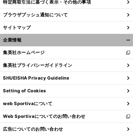
特定商取引法に基づく表示・その他の事項
ブラウザプッシュ通知について
サイトマップ
企業情報
開
く/
集英社ホームページ
新
閉
し
じ
集英社プライバシーガイドライン
い
る
ウ
SHUEISHA Privacy Guideline
ィ
ン
Setting of Cookies
ド
ウ
web Sportivaについて
で
開
Web Sportivaについてのお問い合わせ
く
新
し
広告についてのお問い合わせ
い