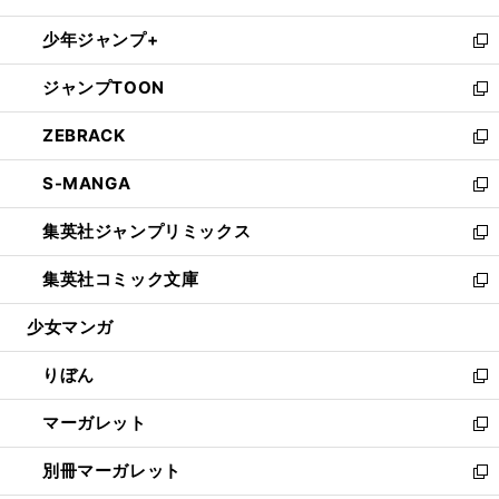
開
ウ
ン
ウ
し
少年ジャンプ+
く
で
ド
ィ
い
新
開
ウ
ン
ウ
し
ジャンプTOON
く
で
ド
ィ
い
新
開
ウ
ン
ウ
し
ZEBRACK
く
で
ド
ィ
い
新
開
ウ
ン
ウ
し
S-MANGA
く
で
ド
ィ
い
新
開
ウ
ン
ウ
し
集英社ジャンプリミックス
く
で
ド
ィ
い
新
開
ウ
ン
ウ
し
集英社コミック文庫
く
で
ド
ィ
い
新
開
ウ
ン
ウ
し
少女マンガ
く
で
ド
ィ
い
開
ウ
ン
ウ
りぼん
く
で
ド
ィ
新
開
ウ
ン
し
マーガレット
く
で
ド
い
新
開
ウ
ウ
し
別冊マーガレット
く
で
ィ
い
新
開
ン
ウ