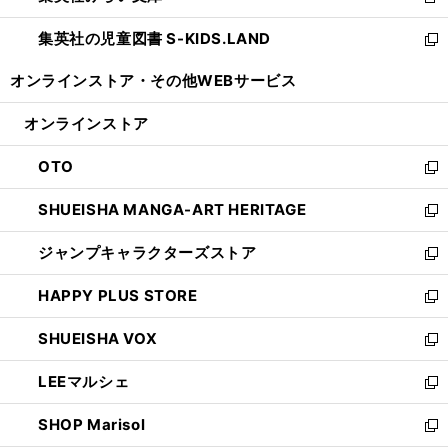
新
開
ウ
ン
し
集英社の児童図書 S-KIDS.LAND
く
で
ド
い
新
開
ウ
ウ
し
オンラインストア・
その他WEBサービス
く
で
ィ
い
開
ン
ウ
オンラインストア
く
ド
ィ
ウ
ン
OTO
で
ド
新
開
ウ
し
SHUEISHA MANGA-ART HERITAGE
く
で
い
新
開
ウ
し
ジャンプキャラクターズストア
く
ィ
い
新
ン
ウ
し
HAPPY PLUS STORE
ド
ィ
い
新
ウ
ン
ウ
し
SHUEISHA VOX
で
ド
ィ
い
新
開
ウ
ン
ウ
し
LEEマルシェ
く
で
ド
ィ
い
新
開
ウ
ン
ウ
し
SHOP Marisol
く
で
ド
ィ
い
新
開
ウ