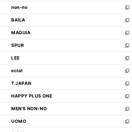
開
ウ
し
non-no
く
で
い
新
開
ウ
し
BAILA
く
ィ
い
新
ン
ウ
し
MAQUIA
ド
ィ
い
新
ウ
ン
ウ
し
SPUR
で
ド
ィ
い
新
開
ウ
ン
ウ
し
LEE
く
で
ド
ィ
い
新
開
ウ
ン
ウ
し
eclat
く
で
ド
ィ
い
新
開
ウ
ン
ウ
し
T JAPAN
く
で
ド
ィ
い
新
開
ウ
ン
ウ
し
HAPPY PLUS ONE
く
で
ド
ィ
い
新
開
ウ
ン
ウ
し
MEN'S NON-NO
く
で
ド
ィ
い
新
開
ウ
ン
ウ
し
UOMO
く
で
ド
ィ
い
新
開
ウ
ン
ウ
し