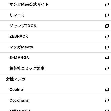
し
マンガMee公式サイト
く
ド
ィ
い
新
ウ
ン
ウ
し
リマコミ
で
ド
ィ
い
新
開
ウ
ン
ウ
し
ジャンプTOON
く
で
ド
ィ
い
新
開
ウ
ン
ウ
し
ZEBRACK
く
で
ド
ィ
い
新
開
ウ
ン
ウ
し
マンガMeets
く
で
ド
ィ
い
新
開
ウ
ン
ウ
し
S-MANGA
く
で
ド
ィ
い
新
開
ウ
ン
ウ
し
集英社コミック文庫
く
で
ド
ィ
い
新
開
ウ
ン
ウ
し
女性マンガ
く
で
ド
ィ
い
開
ウ
ン
ウ
Cookie
く
で
ド
ィ
新
開
ウ
ン
し
Cocohana
く
で
ド
い
新
開
ウ
ウ
し
office YOU
く