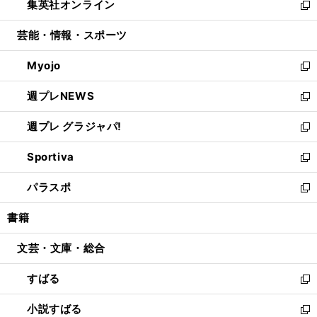
集英社オンライン
く
で
ド
ィ
い
新
開
ウ
ン
ウ
し
芸能・情報・スポーツ
く
で
ド
ィ
い
開
ウ
ン
ウ
Myojo
く
で
ド
ィ
新
開
ウ
ン
し
週プレNEWS
く
で
ド
い
新
開
ウ
ウ
し
週プレ グラジャパ!
く
で
ィ
い
新
開
ン
ウ
し
Sportiva
く
ド
ィ
い
新
ウ
ン
ウ
し
パラスポ
で
ド
ィ
い
新
開
ウ
ン
ウ
し
書籍
く
で
ド
ィ
い
開
ウ
ン
ウ
文芸・文庫・総合
く
で
ド
ィ
開
ウ
ン
すばる
く
で
ド
新
開
ウ
し
小説すばる
く
で
い
新