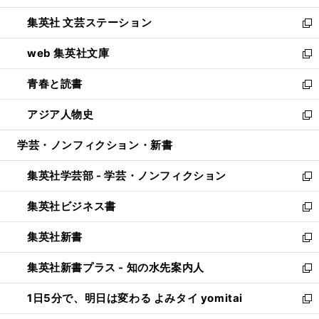
開
ウ
し
集英社 文芸ステーション
く
ィ
い
新
ン
ウ
し
web 集英社文庫
ド
ィ
い
新
ウ
ン
ウ
し
青春と読書
で
ド
ィ
い
新
開
ウ
ン
ウ
し
アジア人物史
く
で
ド
ィ
い
新
開
ウ
ン
ウ
し
学芸・ノンフィクション・新書
く
で
ド
ィ
い
開
ウ
ン
ウ
集英社学芸部 - 学芸・ノンフィクション
く
で
ド
ィ
新
開
ウ
ン
し
集英社ビジネス書
く
で
ド
い
新
開
ウ
ウ
し
集英社新書
く
で
ィ
い
新
開
ン
ウ
し
集英社新書プラス - 知の水先案内人
く
ド
ィ
い
新
ウ
ン
ウ
し
1日5分で、明日は変わる よみタイ yomitai
で
ド
ィ
い
新
開
ウ
ン
ウ
し