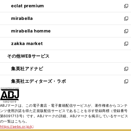
ン
ウ
し
eclat premium
く
で
ド
ィ
い
新
開
ウ
ン
ウ
し
mirabella
く
で
ド
ィ
い
新
開
ウ
ン
ウ
し
mirabella homme
く
で
ド
ィ
い
新
開
ウ
ン
ウ
し
zakka market
く
で
ド
ィ
い
新
開
ウ
ン
ウ
し
その他WEBサービス
く
で
ド
ィ
い
開
ウ
ン
ウ
集英社アドナビ
く
で
ド
ィ
新
開
ウ
ン
し
集英社エディターズ・ラボ
く
で
ド
い
新
開
ウ
ウ
し
く
で
ィ
い
開
ン
ウ
ABJマークは、この電子書店・電子書籍配信サービスが、著作権者からコンテ
く
ド
ィ
ンツ使用許諾を得た正規版配信サービスであることを示す登録商標（登録番号
ウ
ン
第6091713号）です。ABJマークの詳細、ABJマークを掲示しているサービス
で
ド
の一覧はこちら。
開
ウ
https://aebs.or.jp/
新