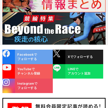
cebo
X
Facebookで
Xでフォローする
ok
フォローする
uTube
LINE
YouTubeで
LINEで
チャンネル登録
アカウント追加
stagra
Instagramで
m
フォローする