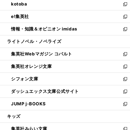
kotoba
く
で
ド
ィ
い
新
開
ウ
ン
ウ
し
e!集英社
く
で
ド
ィ
い
新
開
ウ
ン
ウ
し
情報・知識＆オピニオン imidas
く
で
ド
ィ
い
新
開
ウ
ン
ウ
し
ライトノベル・ノベライズ
く
で
ド
ィ
い
開
ウ
ン
ウ
集英社Webマガジン コバルト
く
で
ド
ィ
新
開
ウ
ン
し
集英社オレンジ文庫
く
で
ド
い
新
開
ウ
ウ
し
シフォン文庫
く
で
ィ
い
新
開
ン
ウ
し
ダッシュエックス文庫公式サイト
く
ド
ィ
い
新
ウ
ン
ウ
し
JUMP j-BOOKS
で
ド
ィ
い
新
開
ウ
ン
ウ
し
キッズ
く
で
ド
ィ
い
開
ウ
ン
ウ
集英社みらい文庫
く
で
ド
ィ