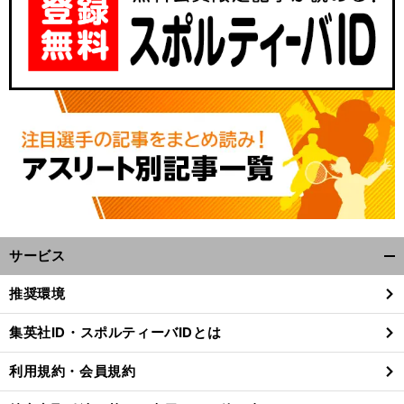
サービス
開
く/
推奨環境
閉
じ
集英社ID・スポルティーバIDとは
る
利用規約・会員規約