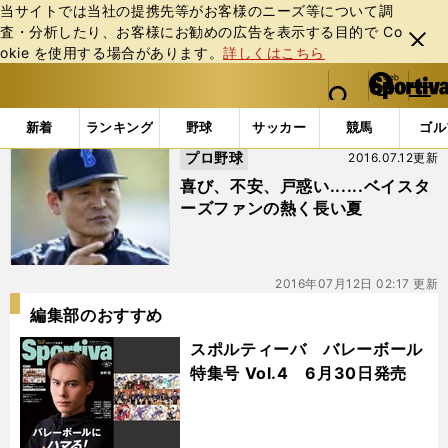
当サイトでは当社の提携先等がお客様のニーズ等について調
査・分析したり、お客様にお勧めの広告を表⽰する⽬的で Co
閉じ
okie を使⽤する場合があります。
詳しくはこちら
る
マイペ
web Sportiva (webスポルティーバ)
検索
メニュ
we
ー
「#ベイスターズファン」の最新ニュース・ 情報
b
ジ
新着
ランキング
野球
サッカー
競馬
ゴル
ス
プロ野球
2016.07.12更新
ポ
ル
喜び、不安、戸惑い......ベイスタ
テ
ーズファンの熱く長い夏
ィ
ー
バ
2016年07月12日 02:17 更新
編集部のおすすめ
スポルティーバ バレーボール
特集号 Vol.4 6月30日発売