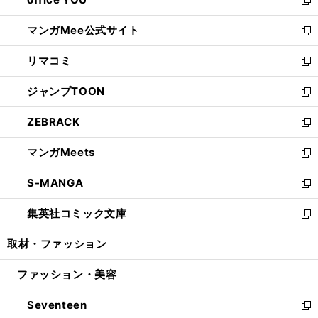
で
ィ
い
新
開
ン
ウ
し
マンガMee公式サイト
く
ド
ィ
い
新
ウ
ン
ウ
し
リマコミ
で
ド
ィ
い
新
開
ウ
ン
ウ
し
ジャンプTOON
く
で
ド
ィ
い
新
開
ウ
ン
ウ
し
ZEBRACK
く
で
ド
ィ
い
新
開
ウ
ン
ウ
し
マンガMeets
く
で
ド
ィ
い
新
開
ウ
ン
ウ
し
S-MANGA
く
で
ド
ィ
い
新
開
ウ
ン
ウ
し
集英社コミック文庫
く
で
ド
ィ
い
新
開
ウ
ン
ウ
し
取材・ファッション
く
で
ド
ィ
い
開
ウ
ン
ウ
ファッション・美容
く
で
ド
ィ
開
ウ
ン
Seventeen
く
で
ド
新