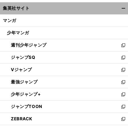
ウ
集英社サイト
ィ
開
ン
く/
マンガ
ド
閉
ウ
じ
少年マンガ
で
る
開
週刊少年ジャンプ
く
新
し
ジャンプSQ
い
新
ウ
し
Vジャンプ
ィ
い
新
ン
ウ
し
最強ジャンプ
ド
ィ
い
新
ウ
ン
ウ
し
少年ジャンプ+
で
ド
ィ
い
新
開
ウ
ン
ウ
し
ジャンプTOON
く
で
ド
ィ
い
新
開
ウ
ン
ウ
し
ZEBRACK
く
で
ド
ィ
い
新
開
ウ
ン
ウ
し