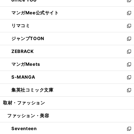
で
ィ
い
新
開
ン
ウ
し
マンガMee公式サイト
く
ド
ィ
い
新
ウ
ン
ウ
し
リマコミ
で
ド
ィ
い
新
開
ウ
ン
ウ
し
ジャンプTOON
く
で
ド
ィ
い
新
開
ウ
ン
ウ
し
ZEBRACK
く
で
ド
ィ
い
新
開
ウ
ン
ウ
し
マンガMeets
く
で
ド
ィ
い
新
開
ウ
ン
ウ
し
S-MANGA
く
で
ド
ィ
い
新
開
ウ
ン
ウ
し
集英社コミック文庫
く
で
ド
ィ
い
新
開
ウ
ン
ウ
し
取材・ファッション
く
で
ド
ィ
い
開
ウ
ン
ウ
ファッション・美容
く
で
ド
ィ
開
ウ
ン
Seventeen
く
で
ド
新