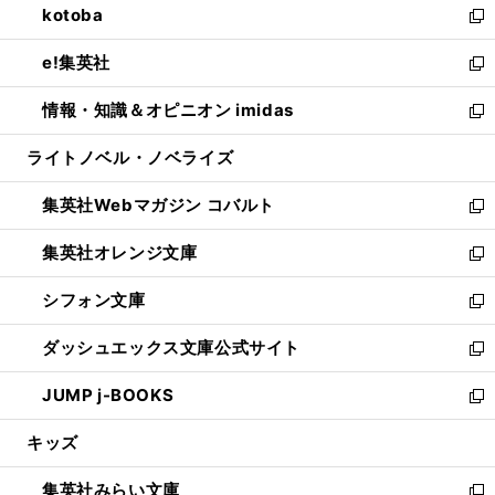
kotoba
く
で
ド
ィ
い
新
開
ウ
ン
ウ
し
e!集英社
く
で
ド
ィ
い
新
開
ウ
ン
ウ
し
情報・知識＆オピニオン imidas
く
で
ド
ィ
い
新
開
ウ
ン
ウ
し
ライトノベル・ノベライズ
く
で
ド
ィ
い
開
ウ
ン
ウ
集英社Webマガジン コバルト
く
で
ド
ィ
新
開
ウ
ン
し
集英社オレンジ文庫
く
で
ド
い
新
開
ウ
ウ
し
シフォン文庫
く
で
ィ
い
新
開
ン
ウ
し
ダッシュエックス文庫公式サイト
く
ド
ィ
い
新
ウ
ン
ウ
し
JUMP j-BOOKS
で
ド
ィ
い
新
開
ウ
ン
ウ
し
キッズ
く
で
ド
ィ
い
開
ウ
ン
ウ
集英社みらい文庫
く
で
ド
ィ