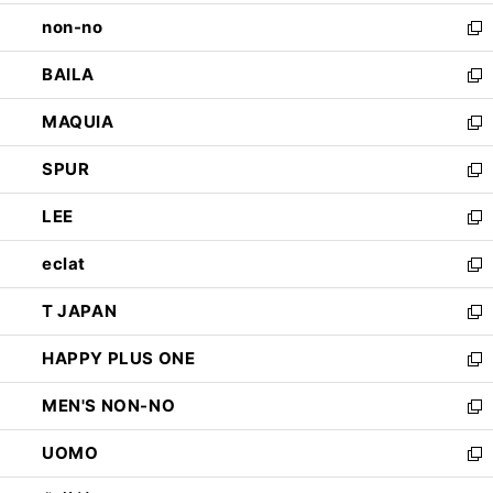
開
ウ
し
non-no
く
で
い
新
開
ウ
し
BAILA
く
ィ
い
新
ン
ウ
し
MAQUIA
ド
ィ
い
新
ウ
ン
ウ
し
SPUR
で
ド
ィ
い
新
開
ウ
ン
ウ
し
LEE
く
で
ド
ィ
い
新
開
ウ
ン
ウ
し
eclat
く
で
ド
ィ
い
新
開
ウ
ン
ウ
し
T JAPAN
く
で
ド
ィ
い
新
開
ウ
ン
ウ
し
HAPPY PLUS ONE
く
で
ド
ィ
い
新
開
ウ
ン
ウ
し
MEN'S NON-NO
く
で
ド
ィ
い
新
開
ウ
ン
ウ
し
UOMO
く
で
ド
ィ
い
新
開
ウ
ン
ウ
し