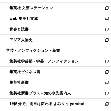
開
ウ
し
集英社 文芸ステーション
く
ィ
い
新
ン
ウ
し
web 集英社文庫
ド
ィ
い
新
ウ
ン
ウ
し
青春と読書
で
ド
ィ
い
新
開
ウ
ン
ウ
し
アジア人物史
く
で
ド
ィ
い
新
開
ウ
ン
ウ
し
学芸・ノンフィクション・新書
く
で
ド
ィ
い
開
ウ
ン
ウ
集英社学芸部 - 学芸・ノンフィクション
く
で
ド
ィ
新
開
ウ
ン
し
集英社ビジネス書
く
で
ド
い
新
開
ウ
ウ
し
集英社新書
く
で
ィ
い
新
開
ン
ウ
し
集英社新書プラス - 知の水先案内人
く
ド
ィ
い
新
ウ
ン
ウ
し
1日5分で、明日は変わる よみタイ yomitai
で
ド
ィ
い
新
開
ウ
ン
ウ
し