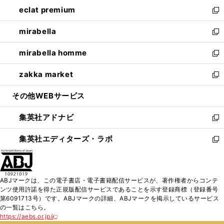
ン
ウ
し
eclat premium
く
で
ド
ィ
い
新
開
ウ
ン
ウ
し
mirabella
く
で
ド
ィ
い
新
開
ウ
ン
ウ
し
mirabella homme
く
で
ド
ィ
い
新
開
ウ
ン
ウ
し
zakka market
く
で
ド
ィ
い
新
開
ウ
ン
ウ
し
その他WEBサービス
く
で
ド
ィ
い
開
ウ
ン
ウ
集英社アドナビ
く
で
ド
ィ
新
開
ウ
ン
し
集英社エディターズ・ラボ
く
で
ド
い
新
開
ウ
ウ
し
く
で
ィ
い
開
ン
ウ
ABJマークは、この電子書店・電子書籍配信サービスが、著作権者からコンテ
く
ド
ィ
ンツ使用許諾を得た正規版配信サービスであることを示す登録商標（登録番号
ウ
ン
第6091713号）です。ABJマークの詳細、ABJマークを掲示しているサービス
で
ド
の一覧はこちら。
開
ウ
https://aebs.or.jp/
新