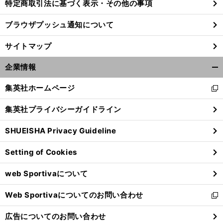
特定商取引法に基づく表示・その他の事項
ブラウザプッシュ通知について
サイトマップ
企業情報
開
く/
集英社ホームページ
新
閉
し
じ
集英社プライバシーガイドライン
い
る
ウ
SHUEISHA Privacy Guideline
ィ
ン
Setting of Cookies
ド
ウ
web Sportivaについて
で
開
Web Sportivaについてのお問い合わせ
く
新
し
広告についてのお問い合わせ
い