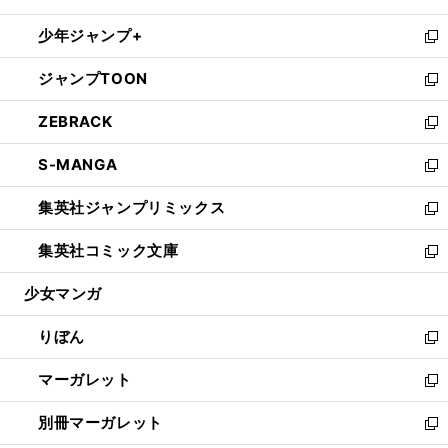
開
ウ
ン
ウ
し
少年ジャンプ+
く
で
ド
ィ
い
新
開
ウ
ン
ウ
し
ジャンプTOON
く
で
ド
ィ
い
新
開
ウ
ン
ウ
し
ZEBRACK
く
で
ド
ィ
い
新
開
ウ
ン
ウ
し
S-MANGA
く
で
ド
ィ
い
新
開
ウ
ン
ウ
し
集英社ジャンプリミックス
く
で
ド
ィ
い
新
開
ウ
ン
ウ
し
集英社コミック文庫
く
で
ド
ィ
い
新
開
ウ
ン
ウ
し
少女マンガ
く
で
ド
ィ
い
開
ウ
ン
ウ
りぼん
く
で
ド
ィ
新
開
ウ
ン
し
マーガレット
く
で
ド
い
新
開
ウ
ウ
し
別冊マーガレット
く
で
ィ
い
新
開
ン
ウ