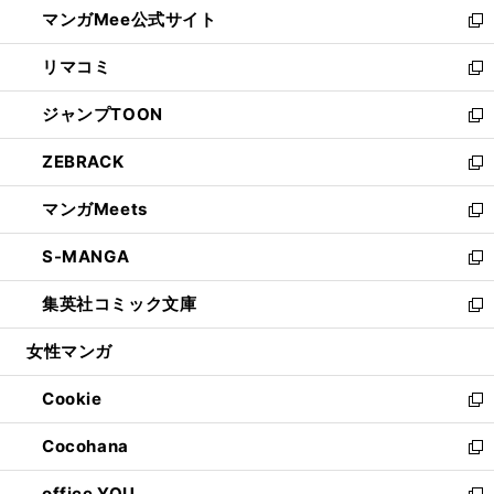
し
マンガMee公式サイト
く
ド
ィ
い
新
ウ
ン
ウ
し
リマコミ
で
ド
ィ
い
新
開
ウ
ン
ウ
し
ジャンプTOON
く
で
ド
ィ
い
新
開
ウ
ン
ウ
し
ZEBRACK
く
で
ド
ィ
い
新
開
ウ
ン
ウ
し
マンガMeets
く
で
ド
ィ
い
新
開
ウ
ン
ウ
し
S-MANGA
く
で
ド
ィ
い
新
開
ウ
ン
ウ
し
集英社コミック文庫
く
で
ド
ィ
い
新
開
ウ
ン
ウ
し
女性マンガ
く
で
ド
ィ
い
開
ウ
ン
ウ
Cookie
く
で
ド
ィ
新
開
ウ
ン
し
Cocohana
く
で
ド
い
新
開
ウ
ウ
し
office YOU
く