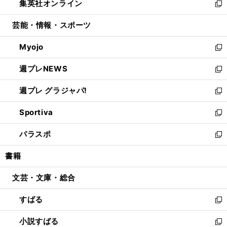
集英社オンライン
く
で
ド
ィ
い
新
開
ウ
ン
ウ
し
芸能・情報・スポーツ
く
で
ド
ィ
い
開
ウ
ン
ウ
Myojo
く
で
ド
ィ
新
開
ウ
ン
し
週プレNEWS
く
で
ド
い
新
開
ウ
ウ
し
週プレ グラジャパ!
く
で
ィ
い
新
開
ン
ウ
し
Sportiva
く
ド
ィ
い
新
ウ
ン
ウ
し
パラスポ
で
ド
ィ
い
新
開
ウ
ン
ウ
し
書籍
く
で
ド
ィ
い
開
ウ
ン
ウ
文芸・文庫・総合
く
で
ド
ィ
開
ウ
ン
すばる
く
で
ド
新
開
ウ
し
小説すばる
く
で
い
新