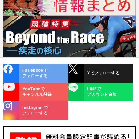
cebo
X
Facebookで
Xでフォローする
ok
フォローする
uTube
LINE
YouTubeで
LINEで
チャンネル登録
アカウント追加
stagra
Instagramで
m
フォローする