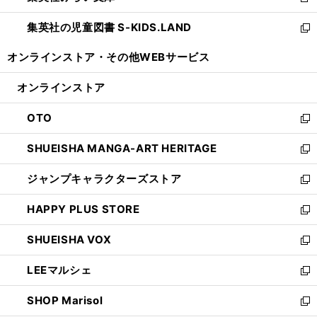
新
開
ウ
ン
し
集英社の児童図書 S-KIDS.LAND
く
で
ド
い
新
開
ウ
ウ
し
オンラインストア・
その他WEBサービス
く
で
ィ
い
開
ン
ウ
オンラインストア
く
ド
ィ
ウ
ン
OTO
で
ド
新
開
ウ
し
SHUEISHA MANGA-ART HERITAGE
く
で
い
新
開
ウ
し
ジャンプキャラクターズストア
く
ィ
い
新
ン
ウ
し
HAPPY PLUS STORE
ド
ィ
い
新
ウ
ン
ウ
し
SHUEISHA VOX
で
ド
ィ
い
新
開
ウ
ン
ウ
し
LEEマルシェ
く
で
ド
ィ
い
新
開
ウ
ン
ウ
し
SHOP Marisol
く
で
ド
ィ
い
新
開
ウ