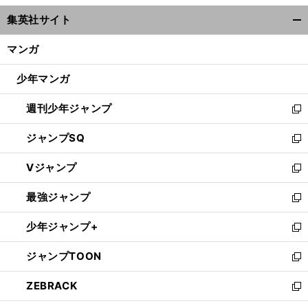
ウ
集英社サイト
ィ
開
ン
く/
マンガ
ド
閉
ウ
じ
少年マンガ
で
る
開
週刊少年ジャンプ
く
新
し
ジャンプSQ
い
新
ウ
し
Vジャンプ
ィ
い
新
ン
ウ
し
最強ジャンプ
ド
ィ
い
新
ウ
ン
ウ
し
少年ジャンプ+
で
ド
ィ
い
新
開
ウ
ン
ウ
し
ジャンプTOON
く
で
ド
ィ
い
新
開
ウ
ン
ウ
し
ZEBRACK
く
で
ド
ィ
い
新
開
ウ
ン
ウ
し