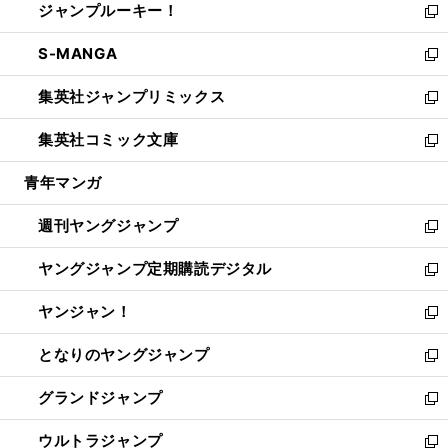
ジャンプルーキー！
く
で
ド
ィ
い
新
開
ウ
ン
ウ
し
S-MANGA
く
で
ド
ィ
い
新
開
ウ
ン
ウ
し
集英社ジャンプリミックス
く
で
ド
ィ
い
新
開
ウ
ン
ウ
し
集英社コミック文庫
く
で
ド
ィ
い
新
開
ウ
ン
ウ
し
青年マンガ
く
で
ド
ィ
い
開
ウ
ン
ウ
週刊ヤングジャンプ
く
で
ド
ィ
新
開
ウ
ン
し
ヤングジャンプ定期購読デジタル
く
で
ド
い
新
開
ウ
ウ
し
ヤンジャン！
く
で
ィ
い
新
開
ン
ウ
し
となりのヤングジャンプ
く
ド
ィ
い
新
ウ
ン
ウ
し
グランドジャンプ
で
ド
ィ
い
新
開
ウ
ン
ウ
し
ウルトラジャンプ
く
で
ド
ィ
い
新