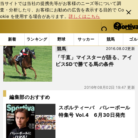
当サイトでは当社の提携先等がお客様のニーズ等について調
査・分析したり、お客様にお勧めの広告を表⽰する⽬的で Co
閉じ
okie を使⽤する場合があります。
詳しくはこちら
る
マイペ
web Sportiva (webスポルティーバ)
検索
メニュ
we
ー
「#プリンセスムーン」の最新ニュース・ 情報
b
ジ
新着
ランキング
野球
サッカー
競馬
ゴル
ス
競馬
2016.08.02更新
ポ
ル
「千直」マイスターが語る、アイ
テ
ビスSDで勝てる馬の条件
ィ
ー
バ
2016年08月02日 19:47 更新
編集部のおすすめ
スポルティーバ バレーボール
特集号 Vol.4 6月30日発売