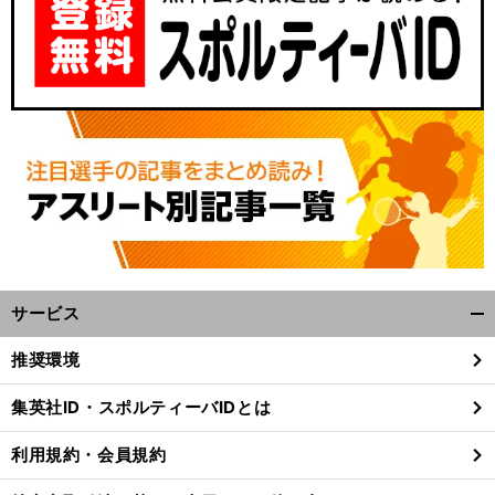
サービス
開
く/
推奨環境
閉
じ
集英社ID・スポルティーバIDとは
る
利用規約・会員規約