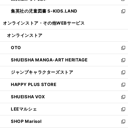
新
開
ウ
ン
し
集英社の児童図書 S-KIDS.LAND
く
で
ド
い
新
開
ウ
ウ
し
オンラインストア・
その他WEBサービス
く
で
ィ
い
開
ン
ウ
オンラインストア
く
ド
ィ
ウ
ン
OTO
で
ド
新
開
ウ
し
SHUEISHA MANGA-ART HERITAGE
く
で
い
新
開
ウ
し
ジャンプキャラクターズストア
く
ィ
い
新
ン
ウ
し
HAPPY PLUS STORE
ド
ィ
い
新
ウ
ン
ウ
し
SHUEISHA VOX
で
ド
ィ
い
新
開
ウ
ン
ウ
し
LEEマルシェ
く
で
ド
ィ
い
新
開
ウ
ン
ウ
し
SHOP Marisol
く
で
ド
ィ
い
新
開
ウ