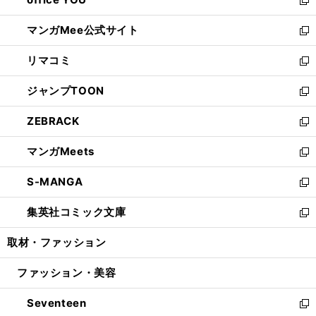
で
ィ
い
新
開
ン
ウ
し
マンガMee公式サイト
く
ド
ィ
い
新
ウ
ン
ウ
し
リマコミ
で
ド
ィ
い
新
開
ウ
ン
ウ
し
ジャンプTOON
く
で
ド
ィ
い
新
開
ウ
ン
ウ
し
ZEBRACK
く
で
ド
ィ
い
新
開
ウ
ン
ウ
し
マンガMeets
く
で
ド
ィ
い
新
開
ウ
ン
ウ
し
S-MANGA
く
で
ド
ィ
い
新
開
ウ
ン
ウ
し
集英社コミック文庫
く
で
ド
ィ
い
新
開
ウ
ン
ウ
し
取材・ファッション
く
で
ド
ィ
い
開
ウ
ン
ウ
ファッション・美容
く
で
ド
ィ
開
ウ
ン
Seventeen
く
で
ド
新