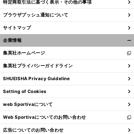
特定商取引法に基づく表示・その他の事項
ブラウザプッシュ通知について
サイトマップ
企業情報
開
く/
集英社ホームページ
新
閉
し
じ
集英社プライバシーガイドライン
い
る
ウ
SHUEISHA Privacy Guideline
ィ
ン
Setting of Cookies
ド
ウ
web Sportivaについて
で
開
Web Sportivaについてのお問い合わせ
く
新
し
広告についてのお問い合わせ
い