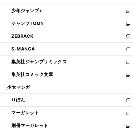
開
ウ
ン
ウ
し
少年ジャンプ+
く
で
ド
ィ
い
新
開
ウ
ン
ウ
し
ジャンプTOON
く
で
ド
ィ
い
新
開
ウ
ン
ウ
し
ZEBRACK
く
で
ド
ィ
い
新
開
ウ
ン
ウ
し
S-MANGA
く
で
ド
ィ
い
新
開
ウ
ン
ウ
し
集英社ジャンプリミックス
く
で
ド
ィ
い
新
開
ウ
ン
ウ
し
集英社コミック文庫
く
で
ド
ィ
い
新
開
ウ
ン
ウ
し
少女マンガ
く
で
ド
ィ
い
開
ウ
ン
ウ
りぼん
く
で
ド
ィ
新
開
ウ
ン
し
マーガレット
く
で
ド
い
新
開
ウ
ウ
し
別冊マーガレット
く
で
ィ
い
新
開
ン
ウ