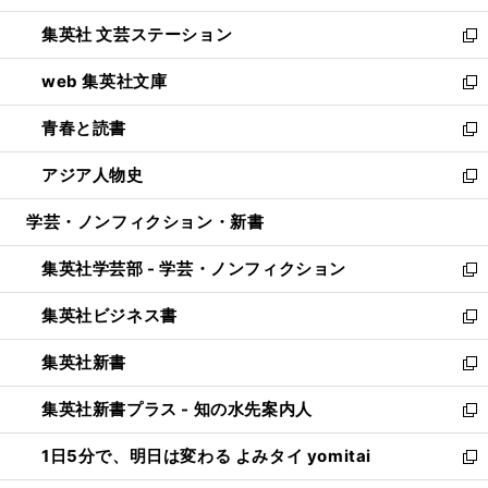
開
ウ
し
集英社 文芸ステーション
く
ィ
い
新
ン
ウ
し
web 集英社文庫
ド
ィ
い
新
ウ
ン
ウ
し
青春と読書
で
ド
ィ
い
新
開
ウ
ン
ウ
し
アジア人物史
く
で
ド
ィ
い
新
開
ウ
ン
ウ
し
学芸・ノンフィクション・新書
く
で
ド
ィ
い
開
ウ
ン
ウ
集英社学芸部 - 学芸・ノンフィクション
く
で
ド
ィ
新
開
ウ
ン
し
集英社ビジネス書
く
で
ド
い
新
開
ウ
ウ
し
集英社新書
く
で
ィ
い
新
開
ン
ウ
し
集英社新書プラス - 知の水先案内人
く
ド
ィ
い
新
ウ
ン
ウ
し
1日5分で、明日は変わる よみタイ yomitai
で
ド
ィ
い
新
開
ウ
ン
ウ
し