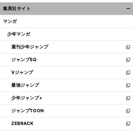
ウ
集英社サイト
ィ
開
ン
く/
マンガ
ド
閉
ウ
じ
少年マンガ
で
る
開
週刊少年ジャンプ
く
新
し
ジャンプSQ
い
新
ウ
し
Vジャンプ
ィ
い
新
ン
ウ
し
最強ジャンプ
ド
ィ
い
新
ウ
ン
ウ
し
少年ジャンプ+
で
ド
ィ
い
新
開
ウ
ン
ウ
し
ジャンプTOON
く
で
ド
ィ
い
新
開
ウ
ン
ウ
し
ZEBRACK
く
で
ド
ィ
い
新
開
ウ
ン
ウ
し