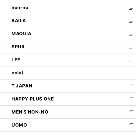
開
ウ
し
non-no
く
で
い
新
開
ウ
し
BAILA
く
ィ
い
新
ン
ウ
し
MAQUIA
ド
ィ
い
新
ウ
ン
ウ
し
SPUR
で
ド
ィ
い
新
開
ウ
ン
ウ
し
LEE
く
で
ド
ィ
い
新
開
ウ
ン
ウ
し
eclat
く
で
ド
ィ
い
新
開
ウ
ン
ウ
し
T JAPAN
く
で
ド
ィ
い
新
開
ウ
ン
ウ
し
HAPPY PLUS ONE
く
で
ド
ィ
い
新
開
ウ
ン
ウ
し
MEN'S NON-NO
く
で
ド
ィ
い
新
開
ウ
ン
ウ
し
UOMO
く
で
ド
ィ
い
新
開
ウ
ン
ウ
し