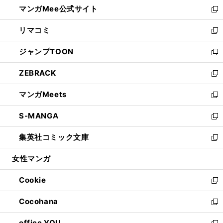
し
マンガMee公式サイト
く
ド
ィ
い
新
ウ
ン
ウ
し
リマコミ
で
ド
ィ
い
新
開
ウ
ン
ウ
し
ジャンプTOON
く
で
ド
ィ
い
新
開
ウ
ン
ウ
し
ZEBRACK
く
で
ド
ィ
い
新
開
ウ
ン
ウ
し
マンガMeets
く
で
ド
ィ
い
新
開
ウ
ン
ウ
し
S-MANGA
く
で
ド
ィ
い
新
開
ウ
ン
ウ
し
集英社コミック文庫
く
で
ド
ィ
い
新
開
ウ
ン
ウ
し
女性マンガ
く
で
ド
ィ
い
開
ウ
ン
ウ
Cookie
く
で
ド
ィ
新
開
ウ
ン
し
Cocohana
く
で
ド
い
新
開
ウ
ウ
し
office YOU
く