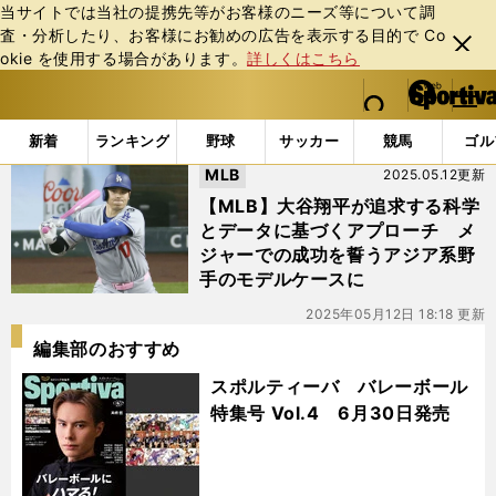
当サイトでは当社の提携先等がお客様のニーズ等について調
査・分析したり、お客様にお勧めの広告を表⽰する⽬的で Co
閉じ
okie を使⽤する場合があります。
詳しくはこちら
る
マイペ
web Sportiva (webスポルティーバ)
検索
メニュ
we
ー
「#ブライソン中村」の最新ニュース・ 情報
b
ジ
新着
ランキング
野球
サッカー
競馬
ゴル
ス
MLB
2025.05.12更新
ポ
ル
【MLB】大谷翔平が追求する科学
テ
とデータに基づくアプローチ メ
ィ
ジャーでの成功を誓うアジア系野
ー
手のモデルケースに
バ
2025年05月12日 18:18 更新
編集部のおすすめ
スポルティーバ バレーボール
特集号 Vol.4 6月30日発売