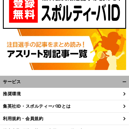
サービス
開
く/
推奨環境
閉
じ
集英社ID・スポルティーバIDとは
る
利用規約・会員規約