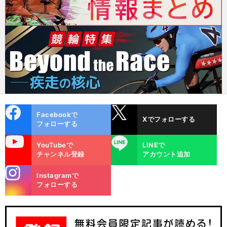
cebo
X
Facebookで
Xでフォローする
ok
フォローする
uTube
LINE
YouTubeで
LINEで
チャンネル登録
アカウント追加
stagra
Instagramで
m
フォローする