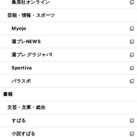
集英社オンライン
く
で
ド
ィ
い
新
開
ウ
ン
ウ
し
芸能・情報・スポーツ
く
で
ド
ィ
い
開
ウ
ン
ウ
Myojo
く
で
ド
ィ
新
開
ウ
ン
し
週プレNEWS
く
で
ド
い
新
開
ウ
ウ
し
週プレ グラジャパ!
く
で
ィ
い
新
開
ン
ウ
し
Sportiva
く
ド
ィ
い
新
ウ
ン
ウ
し
パラスポ
で
ド
ィ
い
新
開
ウ
ン
ウ
し
書籍
く
で
ド
ィ
い
開
ウ
ン
ウ
文芸・文庫・総合
く
で
ド
ィ
開
ウ
ン
すばる
く
で
ド
新
開
ウ
し
小説すばる
く
で
い
新