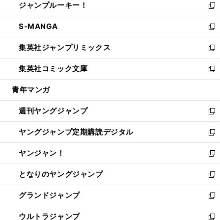
ジャンプルーキー！
く
で
ド
ィ
い
新
開
ウ
ン
ウ
し
S-MANGA
く
で
ド
ィ
い
新
開
ウ
ン
ウ
し
集英社ジャンプリミックス
く
で
ド
ィ
い
新
開
ウ
ン
ウ
し
集英社コミック文庫
く
で
ド
ィ
い
新
開
ウ
ン
ウ
し
青年マンガ
く
で
ド
ィ
い
開
ウ
ン
ウ
週刊ヤングジャンプ
く
で
ド
ィ
新
開
ウ
ン
し
ヤングジャンプ定期購読デジタル
く
で
ド
い
新
開
ウ
ウ
し
ヤンジャン！
く
で
ィ
い
新
開
ン
ウ
し
となりのヤングジャンプ
く
ド
ィ
い
新
ウ
ン
ウ
し
グランドジャンプ
で
ド
ィ
い
新
開
ウ
ン
ウ
し
ウルトラジャンプ
く
で
ド
ィ
い
新