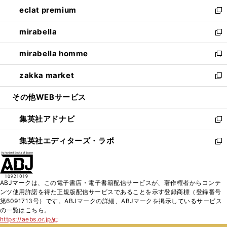
ン
ウ
し
eclat premium
く
で
ド
ィ
い
新
開
ウ
ン
ウ
し
mirabella
く
で
ド
ィ
い
新
開
ウ
ン
ウ
し
mirabella homme
く
で
ド
ィ
い
新
開
ウ
ン
ウ
し
zakka market
く
で
ド
ィ
い
新
開
ウ
ン
ウ
し
その他WEBサービス
く
で
ド
ィ
い
開
ウ
ン
ウ
集英社アドナビ
く
で
ド
ィ
新
開
ウ
ン
し
集英社エディターズ・ラボ
く
で
ド
い
新
開
ウ
ウ
し
く
で
ィ
い
開
ン
ウ
ABJマークは、この電子書店・電子書籍配信サービスが、著作権者からコンテ
く
ド
ィ
ンツ使用許諾を得た正規版配信サービスであることを示す登録商標（登録番号
ウ
ン
第6091713号）です。ABJマークの詳細、ABJマークを掲示しているサービス
で
ド
の一覧はこちら。
開
ウ
https://aebs.or.jp/
新