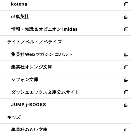
kotoba
く
で
ド
ィ
い
新
開
ウ
ン
ウ
し
e!集英社
く
で
ド
ィ
い
新
開
ウ
ン
ウ
し
情報・知識＆オピニオン imidas
く
で
ド
ィ
い
新
開
ウ
ン
ウ
し
ライトノベル・ノベライズ
く
で
ド
ィ
い
開
ウ
ン
ウ
集英社Webマガジン コバルト
く
で
ド
ィ
新
開
ウ
ン
し
集英社オレンジ文庫
く
で
ド
い
新
開
ウ
ウ
し
シフォン文庫
く
で
ィ
い
新
開
ン
ウ
し
ダッシュエックス文庫公式サイト
く
ド
ィ
い
新
ウ
ン
ウ
し
JUMP j-BOOKS
で
ド
ィ
い
新
開
ウ
ン
ウ
し
キッズ
く
で
ド
ィ
い
開
ウ
ン
ウ
集英社みらい文庫
く
で
ド
ィ