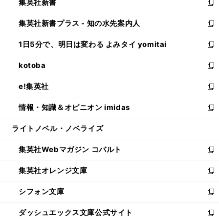
集英社新書
く
で
ィ
い
新
開
ン
ウ
し
集英社新書プラス - 知の水先案内人
く
ド
ィ
い
新
ウ
ン
ウ
し
1日5分で、明日は変わる よみタイ yomitai
で
ド
ィ
い
新
開
ウ
ン
ウ
し
kotoba
く
で
ド
ィ
い
新
開
ウ
ン
ウ
し
e!集英社
く
で
ド
ィ
い
新
開
ウ
ン
ウ
し
情報・知識＆オピニオン imidas
く
で
ド
ィ
い
新
開
ウ
ン
ウ
し
ライトノベル・ノベライズ
く
で
ド
ィ
い
開
ウ
ン
ウ
集英社Webマガジン コバルト
く
で
ド
ィ
新
開
ウ
ン
し
集英社オレンジ文庫
く
で
ド
い
新
開
ウ
ウ
し
シフォン文庫
く
で
ィ
い
新
開
ン
ウ
し
ダッシュエックス文庫公式サイト
く
ド
ィ
い
新