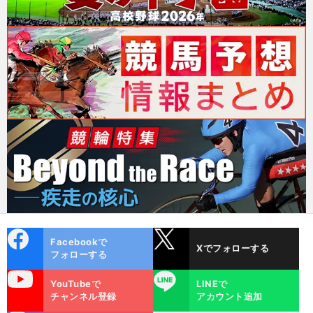
cebo
X
Facebookで
Xでフォローする
ok
フォローする
uTube
LINE
YouTubeで
LINEで
チャンネル登録
アカウント追加