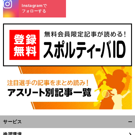
stagra
Instagramで
m
フォローする
サービス
開
く/
推奨環境