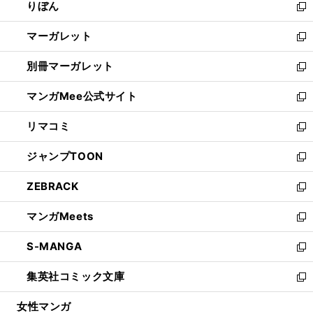
りぼん
く
で
ド
ィ
新
開
ウ
ン
し
マーガレット
く
で
ド
い
新
開
ウ
ウ
し
別冊マーガレット
く
で
ィ
い
新
開
ン
ウ
し
マンガMee公式サイト
く
ド
ィ
い
新
ウ
ン
ウ
し
リマコミ
で
ド
ィ
い
新
開
ウ
ン
ウ
し
ジャンプTOON
く
で
ド
ィ
い
新
開
ウ
ン
ウ
し
ZEBRACK
く
で
ド
ィ
い
新
開
ウ
ン
ウ
し
マンガMeets
く
で
ド
ィ
い
新
開
ウ
ン
ウ
し
S-MANGA
く
で
ド
ィ
い
新
開
ウ
ン
ウ
し
集英社コミック文庫
く
で
ド
ィ
い
新
開
ウ
ン
ウ
し
女性マンガ
く
で
ド
ィ
い