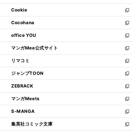
開
ウ
ン
ウ
Cookie
く
で
ド
ィ
新
開
ウ
ン
し
Cocohana
く
で
ド
い
新
開
ウ
ウ
し
office YOU
く
で
ィ
い
新
開
ン
ウ
し
マンガMee公式サイト
く
ド
ィ
い
新
ウ
ン
ウ
し
リマコミ
で
ド
ィ
い
新
開
ウ
ン
ウ
し
ジャンプTOON
く
で
ド
ィ
い
新
開
ウ
ン
ウ
し
ZEBRACK
く
で
ド
ィ
い
新
開
ウ
ン
ウ
し
マンガMeets
く
で
ド
ィ
い
新
開
ウ
ン
ウ
し
S-MANGA
く
で
ド
ィ
い
新
開
ウ
ン
ウ
し
集英社コミック文庫
く
で
ド
ィ
い
新
開
ウ
ン
ウ
し