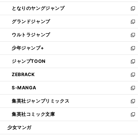
開
ン
ウ
し
となりのヤングジャンプ
く
ド
ィ
い
新
ウ
ン
ウ
し
グランドジャンプ
で
ド
ィ
い
新
開
ウ
ン
ウ
し
ウルトラジャンプ
く
で
ド
ィ
い
新
開
ウ
ン
ウ
し
少年ジャンプ+
く
で
ド
ィ
い
新
開
ウ
ン
ウ
し
ジャンプTOON
く
で
ド
ィ
い
新
開
ウ
ン
ウ
し
ZEBRACK
く
で
ド
ィ
い
新
開
ウ
ン
ウ
し
S-MANGA
く
で
ド
ィ
い
新
開
ウ
ン
ウ
し
集英社ジャンプリミックス
く
で
ド
ィ
い
新
開
ウ
ン
ウ
し
集英社コミック文庫
く
で
ド
ィ
い
新
開
ウ
ン
ウ
し
少女マンガ
く
で
ド
ィ
い
開
ウ
ン
ウ