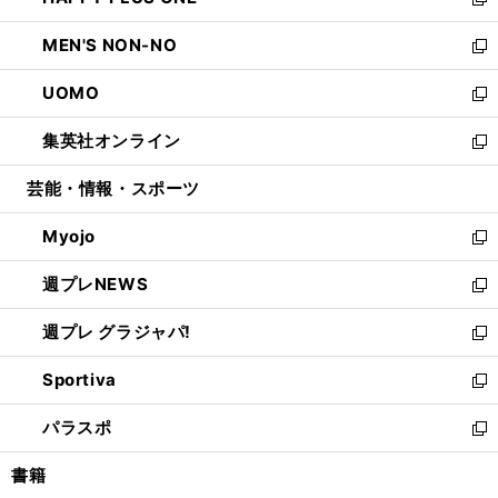
ィ
い
新
開
ウ
ン
ウ
し
MEN'S NON-NO
く
で
ド
ィ
い
新
開
ウ
ン
ウ
し
UOMO
く
で
ド
ィ
い
新
開
ウ
ン
ウ
し
集英社オンライン
く
で
ド
ィ
い
新
開
ウ
ン
ウ
し
芸能・情報・スポーツ
く
で
ド
ィ
い
開
ウ
ン
ウ
Myojo
く
で
ド
ィ
新
開
ウ
ン
し
週プレNEWS
く
で
ド
い
新
開
ウ
ウ
し
週プレ グラジャパ!
く
で
ィ
い
新
開
ン
ウ
し
Sportiva
く
ド
ィ
い
新
ウ
ン
ウ
し
パラスポ
で
ド
ィ
い
新
開
ウ
ン
ウ
し
書籍
く
で
ド
ィ
い