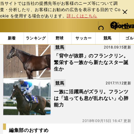
当サイトでは当社の提携先等がお客様のニーズ等について調
査・分析したり、お客様にお勧めの広告を表⽰する⽬的で Co
閉じ
okie を使⽤する場合があります。
詳しくはこちら
る
マイペ
web Sportiva (webスポルティーバ)
検索
メニュ
we
ー
「#フランツ」の最新ニュース・ 情報
b
ジ
新着
ランキング
野球
サッカー
競馬
ゴル
ス
競馬
2018.09.15更新
ポ
ル
「背中が抜群」のフランクリン。
テ
繁栄する一族から新たなスター誕
ィ
生か
ー
バ
競馬
2017.11.12更新
一族に活躍馬がズラリ。フランツ
は「追っても息が乱れない」心肺
能力
2018年09月15日 16:47 更新
編集部のおすすめ