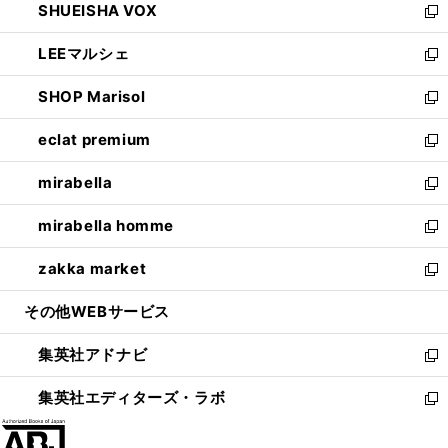
SHUEISHA VOX
で
ド
ィ
い
新
開
ウ
ン
ウ
し
LEEマルシェ
く
で
ド
ィ
い
新
開
ウ
ン
ウ
し
SHOP Marisol
く
で
ド
ィ
い
新
開
ウ
ン
ウ
し
eclat premium
く
で
ド
ィ
い
新
開
ウ
ン
ウ
し
mirabella
く
で
ド
ィ
い
新
開
ウ
ン
ウ
し
mirabella homme
く
で
ド
ィ
い
新
開
ウ
ン
ウ
し
zakka market
く
で
ド
ィ
い
新
開
ウ
ン
ウ
し
その他WEBサービス
く
で
ド
ィ
い
開
ウ
ン
ウ
集英社アドナビ
く
で
ド
ィ
新
開
ウ
ン
し
集英社エディターズ・ラボ
く
で
ド
い
新
開
ウ
ウ
し
く
で
ィ
い