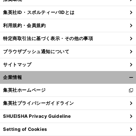
閉
じ
集英社ID・スポルティーバIDとは
る
利用規約・会員規約
特定商取引法に基づく表示・その他の事項
ブラウザプッシュ通知について
サイトマップ
企業情報
開
く/
集英社ホームページ
新
閉
し
じ
集英社プライバシーガイドライン
い
る
ウ
SHUEISHA Privacy Guideline
ィ
ン
Setting of Cookies
ド