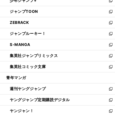
少年ジャンプ+
で
ド
ィ
い
新
開
ウ
ン
ウ
し
ジャンプTOON
く
で
ド
ィ
い
新
開
ウ
ン
ウ
し
ZEBRACK
く
で
ド
ィ
い
新
開
ウ
ン
ウ
し
ジャンプルーキー！
く
で
ド
ィ
い
新
開
ウ
ン
ウ
し
S-MANGA
く
で
ド
ィ
い
新
開
ウ
ン
ウ
し
集英社ジャンプリミックス
く
で
ド
ィ
い
新
開
ウ
ン
ウ
し
集英社コミック文庫
く
で
ド
ィ
い
新
開
ウ
ン
ウ
し
青年マンガ
く
で
ド
ィ
い
開
ウ
ン
ウ
週刊ヤングジャンプ
く
で
ド
ィ
新
開
ウ
ン
し
ヤングジャンプ定期購読デジタル
く
で
ド
い
新
開
ウ
ウ
し
ヤンジャン！
く
で
ィ
い
新