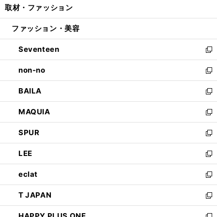
取材・ファッション
く
で
ド
ィ
い
開
ウ
ン
ウ
ファッション・美容
く
で
ド
ィ
開
ウ
ン
Seventeen
く
で
ド
新
開
ウ
し
non-no
く
で
い
新
開
ウ
し
BAILA
く
ィ
い
新
ン
ウ
し
MAQUIA
ド
ィ
い
新
ウ
ン
ウ
し
SPUR
で
ド
ィ
い
新
開
ウ
ン
ウ
し
LEE
く
で
ド
ィ
い
新
開
ウ
ン
ウ
し
eclat
く
で
ド
ィ
い
新
開
ウ
ン
ウ
し
T JAPAN
く
で
ド
ィ
い
新
開
ウ
ン
ウ
し
HAPPY PLUS ONE
く
で
ド