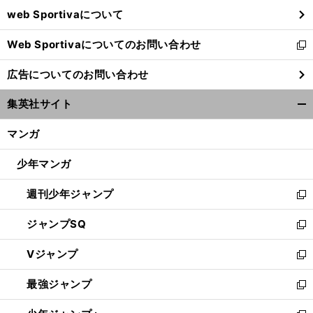
ウ
web Sportivaについて
で
開
Web Sportivaについてのお問い合わせ
く
新
し
広告についてのお問い合わせ
い
ウ
集英社サイト
ィ
開
ン
く/
マンガ
ド
閉
ウ
じ
少年マンガ
で
る
開
週刊少年ジャンプ
く
新
し
ジャンプSQ
い
新
ウ
し
Vジャンプ
ィ
い
新
ン
ウ
し
最強ジャンプ
ド
ィ
い
新
ウ
ン
ウ
し