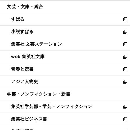
開
ウ
ン
ウ
文芸・文庫・総合
く
で
ド
ィ
開
ウ
ン
すばる
く
で
ド
新
開
ウ
し
小説すばる
く
で
い
新
開
ウ
し
集英社 文芸ステーション
く
ィ
い
新
ン
ウ
し
web 集英社文庫
ド
ィ
い
新
ウ
ン
ウ
し
青春と読書
で
ド
ィ
い
新
開
ウ
ン
ウ
し
アジア人物史
く
で
ド
ィ
い
新
開
ウ
ン
ウ
し
学芸・ノンフィクション・新書
く
で
ド
ィ
い
開
ウ
ン
ウ
集英社学芸部 - 学芸・ノンフィクション
く
で
ド
ィ
新
開
ウ
ン
し
集英社ビジネス書
く
で
ド
い
新
開
ウ
ウ
し