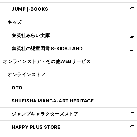
ウ
ン
ウ
し
JUMP j-BOOKS
で
ド
ィ
い
新
開
ウ
ン
ウ
し
キッズ
く
で
ド
ィ
い
開
ウ
ン
ウ
集英社みらい文庫
く
で
ド
ィ
新
開
ウ
ン
し
集英社の児童図書 S-KIDS.LAND
く
で
ド
い
新
開
ウ
ウ
し
オンラインストア・
その他WEBサービス
く
で
ィ
い
開
ン
ウ
オンラインストア
く
ド
ィ
ウ
ン
OTO
で
ド
新
開
ウ
し
SHUEISHA MANGA-ART HERITAGE
く
で
い
新
開
ウ
し
ジャンプキャラクターズストア
く
ィ
い
新
ン
ウ
し
HAPPY PLUS STORE
ド
ィ
い
新
ウ
ン
ウ
し