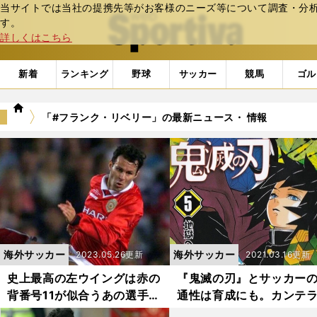
当サイトでは当社の提携先等がお客様のニーズ等について調査・分析し
web Sportiva (webスポルティーバ)
す。
詳しくはこちら
新着
ランキング
野球
サッカー
競馬
ゴル
we
「#フランク・リベリー」の最新ニュース・ 情報
b
ス
ポ
ル
テ
ィ
ー
バ
海外サッカー
海外サッカー
2023.05.26更新
2021.03.16更新
史上最高の左ウイングは赤の
『鬼滅の刃』とサッカー
背番号11が似合うあの選手
通性は育成にも。カンテ
に... 記憶に残る世界の歴代
意味は石切り場