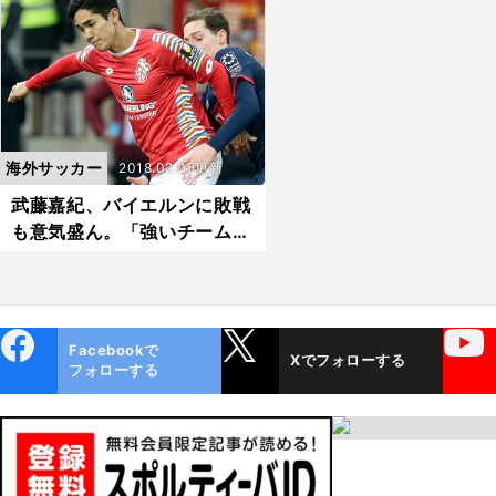
ベスト20
海外サッカー
2018.02.05更新
武藤嘉紀、バイエルンに敗戦
も意気盛ん。「強いチームに
仕掛けなきゃ」
ebo
X
YouTube
Facebookで
Xでフォローする
ok
フォローする