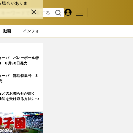
る場合がありま
マイペ
閉じ
検索
メニュ
ー
る
す
ジ
る
動画
インフォ
ィーバ バレーボール特
.4 6月30日発売
ィーバ 部活特集号 3
売
などのお知らせが届く
通知を受け取る方法につ