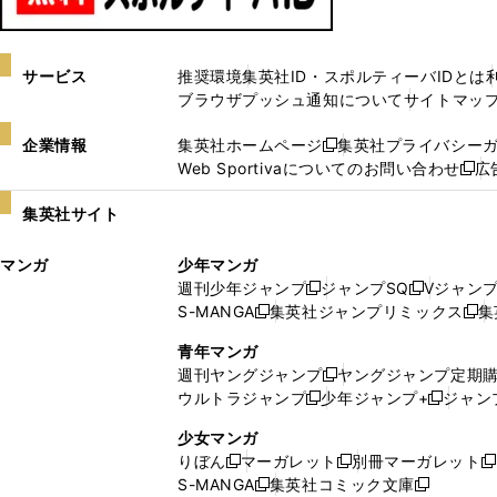
サービス
推奨環境
集英社ID・スポルティーバIDとは
ブラウザプッシュ通知について
サイトマッ
企業情報
集英社ホームページ
集英社プライバシー
新
Web Sportivaについてのお問い合わせ
広
し
新
い
し
集英社サイト
ウ
い
ィ
ウ
マンガ
少年マンガ
ン
ィ
週刊少年ジャンプ
ジャンプSQ
Vジャン
ド
ン
新
新
S-MANGA
集英社ジャンプリミックス
集
ウ
ド
新
し
し
新
で
ウ
し
い
い
し
青年マンガ
開
で
い
ウ
ウ
い
週刊ヤングジャンプ
ヤングジャンプ定期
新
く
開
ウ
ィ
ィ
ウ
ウルトラジャンプ
少年ジャンプ+
ジャン
新
し
新
く
ィ
ン
ン
ィ
し
い
し
ン
ド
ド
ン
少女マンガ
い
ウ
い
ド
ウ
ウ
ド
りぼん
マーガレット
別冊マーガレット
新
新
新
ウ
ィ
ウ
ウ
で
で
ウ
S-MANGA
集英社コミック文庫
し
新
し
新
ィ
ン
ィ