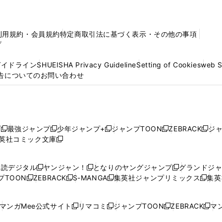
利用規約・会員規約
特定商取引法に基づく表示・その他の事項
プ
ガイドライン
SHUEISHA Privacy Guideline
Setting of Cookies
web 
告についてのお問い合わせ
プ
最強ジャンプ
少年ジャンプ+
ジャンプTOON
ZEBRACK
ジ
新
新
新
新
新
英社コミック文庫
し
新
し
し
し
し
い
い
し
い
い
い
ウ
ウ
い
ウ
ウ
ウ
購読デジタル
ヤンジャン！
となりのヤングジャンプ
グランドジ
新
新
新
ィ
ィ
ウ
ィ
ィ
ィ
プTOON
ZEBRACK
S-MANGA
集英社ジャンプリミックス
集英
新
し
新
し
新
し
新
ン
ン
ィ
ン
ン
ン
し
い
し
い
し
い
し
ド
ド
ン
ド
ド
ド
い
ウ
い
ウ
い
ウ
い
ウ
ウ
ド
ウ
ウ
ウ
マンガMee公式サイト
リマコミ
ジャンプTOON
ZEBRACK
マン
新
新
新
新
ウ
ィ
ウ
ィ
ウ
ィ
ウ
で
で
ウ
で
で
で
し
し
し
し
し
ィ
ン
ィ
ン
ィ
ン
ィ