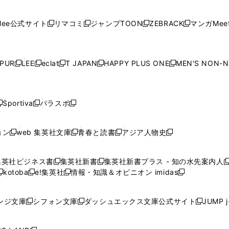
開
開
で
開
開
開
い
い
い
い
い
ン
ド
ン
ド
ン
ド
ン
く
く
開
く
く
く
ウ
ウ
ウ
ウ
ウ
ド
ウ
ド
ウ
ド
ウ
ド
ee公式サイト
リマコミ
ジャンプTOON
ZEBRACK
マンガMeet
く
新
新
新
新
ィ
ィ
ィ
ィ
ィ
ウ
で
ウ
で
ウ
で
ウ
し
し
し
し
ン
ン
ン
ン
ン
で
開
で
開
で
開
で
い
い
い
い
ド
ド
ド
ド
ド
開
く
開
く
開
く
開
ウ
ウ
ウ
ウ
ウ
ウ
ウ
ウ
ウ
PUR
LEE
eclat
T JAPAN
HAPPY PLUS ONE
MEN'S NON-
く
く
く
く
新
新
新
新
新
ィ
ィ
ィ
ィ
で
で
で
で
で
し
し
し
し
し
ン
ン
ン
ン
開
開
開
開
開
い
い
い
い
い
ド
ド
ド
ド
く
く
く
く
く
ウ
ウ
ウ
ウ
ウ
ウ
ウ
ウ
ウ
Sportiva
パラスポ
新
新
ィ
ィ
ィ
ィ
ィ
で
で
で
で
し
し
し
ン
ン
ン
ン
ン
開
開
開
開
い
い
い
ド
ド
ド
ド
ド
ョン
web 集英社文庫
青春と読書
アジア人物史
く
く
く
く
新
新
新
新
ウ
ウ
ウ
ウ
ウ
ウ
ウ
ウ
し
し
し
し
ィ
ィ
ィ
で
で
で
で
で
い
い
い
い
ン
ン
ン
集英社ビジネス書
集英社新書
集英社新書プラス - 知の水先案内人
開
開
開
開
開
新
新
新
ウ
ウ
ウ
ウ
ド
ド
ド
kotoba
e!集英社
情報・知識＆オピニオン imidas
く
く
く
く
く
新
し
新
し
新
ィ
ィ
ィ
ィ
ウ
ウ
ウ
し
し
い
し
い
し
ン
ン
ン
ン
で
で
で
い
い
ウ
い
ウ
い
ド
ド
ド
ド
ンジ文庫
シフォン文庫
ダッシュエックス文庫公式サイト
JUMP 
開
開
開
新
新
新
ウ
ウ
ィ
ウ
ィ
ウ
ウ
ウ
ウ
ウ
く
く
く
し
し
し
ィ
ィ
ン
ィ
ン
ィ
で
で
で
で
い
い
い
ン
ン
ド
ン
ド
ン