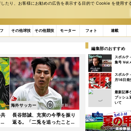
たり、お客様にお勧めの広告を表⽰する⽬的で Cookie を使⽤す
フ
その他球技
その他競技
モーター
フォト
連載
編集部のおすすめ
スポルテ
集号 Vol
スポルテ
月16日発
最新記事
プッシュ
いて
海外サッカー
2019.05.20更新
の共
長谷部誠、充実の今季を振り
ラの
返る。「二兎を追ったことに
意味がある」