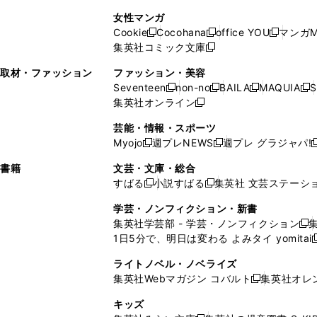
で
開
開
で
い
し
い
し
ン
ド
ン
女性マンガ
開
く
く
開
ウ
い
ウ
い
ド
ウ
ド
Cookie
Cocohana
office YOU
マンガM
く
く
新
新
新
ィ
ウ
ィ
ウ
ウ
で
ウ
集英社コミック文庫
し
新
し
し
ン
ィ
ン
ィ
で
開
で
い
し
い
い
ド
ン
ド
ン
取材・ファッション
ファッション・美容
開
く
開
ウ
い
ウ
ウ
ウ
ド
ウ
ド
Seventeen
non-no
BAILA
MAQUIA
S
く
く
新
新
新
新
ィ
ウ
ィ
ィ
で
ウ
で
ウ
集英社オンライン
し
新
し
し
し
ン
ィ
ン
ン
開
で
開
で
い
し
い
い
い
ド
ン
ド
ド
芸能・情報・スポーツ
く
開
く
開
ウ
い
ウ
ウ
ウ
ウ
ド
ウ
ウ
Myojo
週プレNEWS
週プレ グラジャパ!
く
く
新
新
新
ィ
ウ
ィ
ィ
ィ
で
ウ
で
で
し
し
ン
ィ
ン
ン
ン
書籍
文芸・文庫・総合
開
で
開
開
い
い
ド
ン
ド
ド
ド
すばる
小説すばる
集英社 文芸ステーシ
く
開
く
く
新
新
ウ
ウ
ウ
ド
ウ
ウ
ウ
く
し
し
ィ
ィ
学芸・ノンフィクション・新書
で
ウ
で
で
で
い
い
ン
ン
集英社学芸部 - 学芸・ノンフィクション
開
で
開
開
開
新
ウ
ウ
ド
ド
1日5分で、明日は変わる よみタイ yomitai
く
開
く
く
く
し
新
ィ
ィ
ウ
ウ
く
い
ン
ン
ライトノベル・ノベライズ
で
で
ウ
ド
ド
集英社Webマガジン コバルト
集英社オレ
開
開
新
ィ
ウ
ウ
く
く
し
ン
キッズ
で
で
い
ド