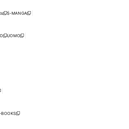
開
い
ド
ン
く
ウ
ウ
ド
s
S-MANGA
新
新
ィ
で
ウ
し
し
ン
開
で
い
い
ド
く
開
ウ
ウ
ウ
NO
UOMO
く
新
新
ィ
ィ
で
し
し
ン
ン
開
い
い
ド
ド
く
ウ
ウ
ウ
ウ
ィ
ィ
で
で
ン
ン
開
開
ド
ド
く
く
ウ
ウ
で
で
開
開
く
く
し
い
ウ
j-BOOKS
新
ィ
し
ン
い
ド