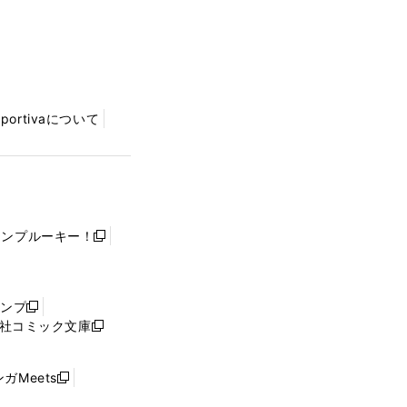
Sportivaについて
ャンプルーキー！
新
し
い
ウ
ャンプ
新
ィ
社コミック文庫
し
新
ン
い
し
ド
ウ
い
ウ
ガMeets
新
ィ
ウ
で
し
ン
ィ