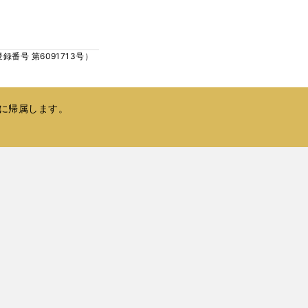
ウ
い
で
ウ
開
ィ
く
号 第6091713号）
ン
ド
ウ
で
に帰属します。
開
く