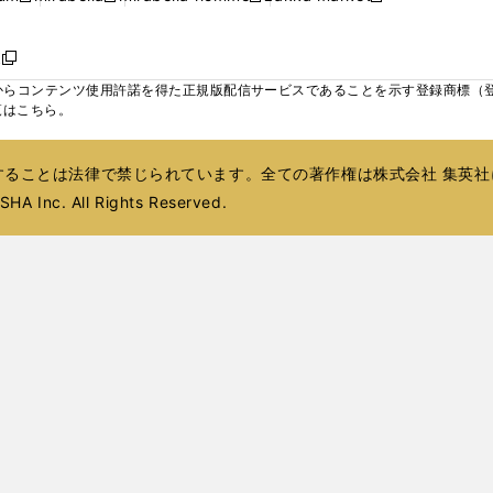
ィ
ウ
ウ
ウ
く
く
く
く
い
し
し
い
し
し
い
ン
で
で
で
ウ
い
い
ウ
い
い
ウ
ド
ボ
開
開
開
新
ィ
ウ
ウ
ィ
ウ
ウ
ィ
ウ
く
く
く
し
らコンテンツ使用許諾を得た正規版配信サービスであることを示す登録商標（登録番
ン
ィ
ィ
ン
ィ
ィ
ン
で
い
覧はこちら。
ド
ン
ン
ド
ン
ン
ド
開
ウ
ウ
ド
ド
ウ
ド
ド
ウ
く
ィ
で
ウ
ウ
で
ウ
ウ
で
ることは法律で禁じられています。全ての著作権は株式会社 集英社
ン
開
で
で
開
で
で
開
ド
HA Inc. All Rights Reserved.
く
開
開
く
開
開
く
ウ
く
く
く
く
で
開
く