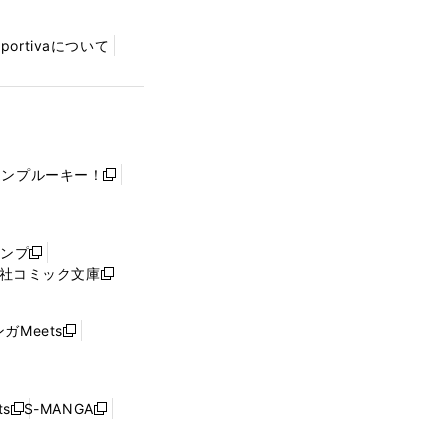
Sportivaについて
ャンプルーキー！
新
し
い
ウ
ャンプ
新
ィ
社コミック文庫
し
新
ン
い
し
ド
ウ
い
ウ
ガMeets
新
ィ
ウ
で
し
ン
ィ
開
い
ド
ン
く
ウ
ウ
ド
s
S-MANGA
新
新
ィ
で
ウ
し
し
ン
開
で