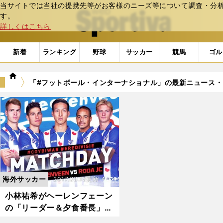
当サイトでは当社の提携先等がお客様のニーズ等について調査・分析し
web Sportiva (webスポルティーバ)
す。
詳しくはこちら
新着
ランキング
野球
サッカー
競馬
ゴル
we
「#フットボール・インターナショナル」の最新ニュース・
b
ス
ポ
ル
テ
ィ
ー
バ
海外サッカー
2017.03.15更新
小林祐希がヘーレンフェーン
の「リーダー＆夕食番長」に
なっていた