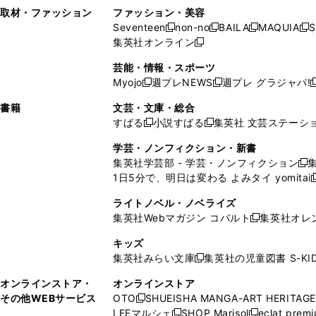
い
し
い
い
ド
ン
ド
ン
取材・ファッション
ファッション・美容
開
く
開
ウ
い
ウ
ウ
ウ
ド
ウ
ド
Seventeen
non-no
BAILA
MAQUIA
S
く
く
新
新
新
新
ィ
ウ
ィ
ィ
で
ウ
で
ウ
集英社オンライン
し
新
し
し
し
ン
ィ
ン
ン
開
で
開
で
い
し
い
い
い
ド
ン
ド
ド
芸能・情報・スポーツ
く
開
く
開
ウ
い
ウ
ウ
ウ
ウ
ド
ウ
ウ
Myojo
週プレNEWS
週プレ グラジャパ!
く
く
新
新
新
ィ
ウ
ィ
ィ
ィ
で
ウ
で
で
し
し
ン
ィ
ン
ン
ン
書籍
文芸・文庫・総合
開
で
開
開
い
い
ド
ン
ド
ド
ド
すばる
小説すばる
集英社 文芸ステーシ
く
開
く
く
新
新
ウ
ウ
ウ
ド
ウ
ウ
ウ
く
し
し
ィ
ィ
学芸・ノンフィクション・新書
で
ウ
で
で
で
い
い
ン
ン
集英社学芸部 - 学芸・ノンフィクション
開
で
開
開
開
新
ウ
ウ
ド
ド
1日5分で、明日は変わる よみタイ yomitai
く
開
く
く
く
し
新
ィ
ィ
ウ
ウ
く
い
ン
ン
ライトノベル・ノベライズ
で
で
ウ
ド
ド
集英社Webマガジン コバルト
集英社オレ
開
開
新
ィ
ウ
ウ
く
く
し
ン
キッズ
で
で
い
ド
集英社みらい文庫
集英社の児童図書 S-KID
開
開
新
ウ
ウ
く
く
し
ィ
オンラインストア・
オンラインストア
で
い
ン
その他WEBサービス
OTO
SHUEISHA MANGA-ART HERITAGE
開
新
ウ
ド
LEEマルシェ
SHOP Marisol
eclat prem
く
し
新
新