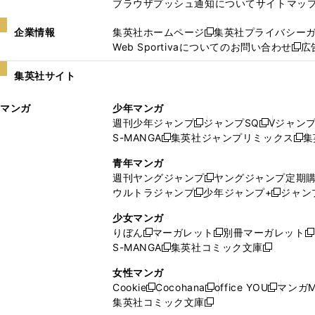
ブラウザプッシュ通知について
サイトマッ
企業情報
集英社ホームページ
集英社プライバシー
新
Web Sportivaについてのお問い合わせ
広
し
新
い
し
集英社サイト
ウ
い
ィ
ウ
マンガ
少年マンガ
ン
ィ
週刊少年ジャンプ
ジャンプSQ
Vジャン
ド
ン
新
新
S-MANGA
集英社ジャンプリミックス
集
ウ
ド
新
し
し
新
で
ウ
し
い
い
し
青年マンガ
開
で
い
ウ
ウ
い
週刊ヤングジャンプ
ヤングジャンプ定期
新
く
開
ウ
ィ
ィ
ウ
ウルトラジャンプ
少年ジャンプ+
ジャン
新
し
新
く
ィ
ン
ン
ィ
し
い
し
ン
ド
ド
ン
少女マンガ
い
ウ
い
ド
ウ
ウ
ド
りぼん
マーガレット
別冊マーガレット
新
新
新
ウ
ィ
ウ
ウ
で
で
ウ
S-MANGA
集英社コミック文庫
し
新
し
新
ィ
ン
ィ
で
開
開
で
い
し
い
し
ン
ド
ン
女性マンガ
開
く
く
開
ウ
い
ウ
い
ド
ウ
ド
Cookie
Cocohana
office YOU
マンガM
く
く
新
新
新
ィ
ウ
ィ
ウ
ウ
で
ウ
集英社コミック文庫
し
新
し
し
ン
ィ
ン
ィ
で
開
で