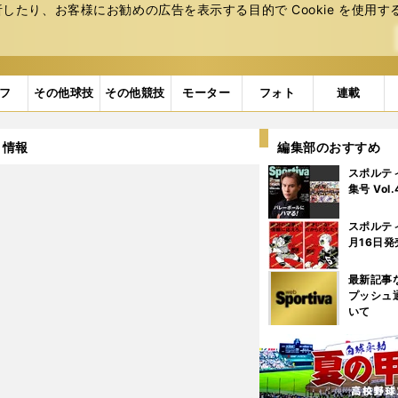
たり、お客様にお勧めの広告を表⽰する⽬的で Cookie を使⽤す
フ
その他球技
その他競技
モーター
フォト
連載
 情報
編集部のおすすめ
スポルテ
集号 Vol
スポルテ
月16日発
最新記事
プッシュ
いて