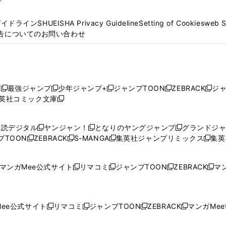
プ
ガイドライン
SHUEISHA Privacy Guideline
Setting of Cookies
web 
告についてのお問い合わせ
プ
最強ジャンプ
少年ジャンプ+
ジャンプTOON
ZEBRACK
ジ
新
新
新
新
新
英社コミック文庫
し
新
し
し
し
し
い
い
し
い
い
い
ウ
ウ
い
ウ
ウ
ウ
購読デジタル
ヤンジャン！
となりのヤングジャンプ
グランドジ
新
新
新
ィ
ィ
ウ
ィ
ィ
ィ
プTOON
ZEBRACK
S-MANGA
集英社ジャンプリミックス
集英
新
し
新
し
新
し
新
ン
ン
ィ
ン
ン
ン
し
い
し
い
し
い
し
ド
ド
ン
ド
ド
ド
い
ウ
い
ウ
い
ウ
い
ウ
ウ
ド
ウ
ウ
ウ
マンガMee公式サイト
リマコミ
ジャンプTOON
ZEBRACK
マン
新
新
新
新
ウ
ィ
ウ
ィ
ウ
ィ
ウ
で
で
ウ
で
で
で
し
し
し
し
し
ィ
ン
ィ
ン
ィ
ン
ィ
開
開
で
開
開
開
い
い
い
い
い
ン
ド
ン
ド
ン
ド
ン
く
く
開
く
く
く
ウ
ウ
ウ
ウ
ウ
ド
ウ
ド
ウ
ド
ウ
ド
ee公式サイト
リマコミ
ジャンプTOON
ZEBRACK
マンガMeet
く
新
新
新
新
ィ
ィ
ィ
ィ
ィ
ウ
で
ウ
で
ウ
で
ウ
し
し
し
し
ン
ン
ン
ン
ン
で
開
で
開
で
開
で