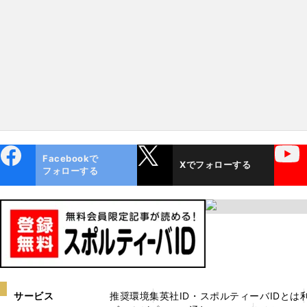
ebo
X
YouTube
Facebookで
Xでフォローする
ok
フォローする
サービス
推奨環境
集英社ID・スポルティーバIDとは