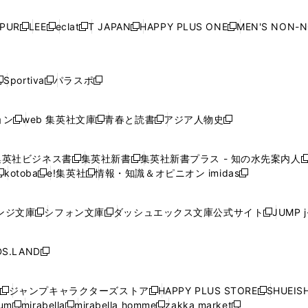
い
い
い
い
ド
ド
ド
ド
ド
開
く
開
く
開
く
開
ウ
ウ
ウ
ウ
ウ
ウ
ウ
ウ
ウ
PUR
LEE
eclat
T JAPAN
HAPPY PLUS ONE
MEN'S NON-
く
く
く
く
新
新
新
新
新
ィ
ィ
ィ
ィ
で
で
で
で
で
し
し
し
し
し
ン
ン
ン
ン
開
開
開
開
開
い
い
い
い
い
ド
ド
ド
ド
く
く
く
く
く
ウ
ウ
ウ
ウ
ウ
ウ
ウ
ウ
ウ
Sportiva
パラスポ
新
新
ィ
ィ
ィ
ィ
ィ
で
で
で
で
し
し
し
ン
ン
ン
ン
ン
開
開
開
開
い
い
い
ド
ド
ド
ド
ド
ョン
web 集英社文庫
青春と読書
アジア人物史
く
く
く
く
新
新
新
新
ウ
ウ
ウ
ウ
ウ
ウ
ウ
ウ
し
し
し
し
ィ
ィ
ィ
で
で
で
で
で
い
い
い
い
ン
ン
ン
集英社ビジネス書
集英社新書
集英社新書プラス - 知の水先案内人
開
開
開
開
開
新
新
新
ウ
ウ
ウ
ウ
ド
ド
ド
kotoba
e!集英社
情報・知識＆オピニオン imidas
く
く
く
く
く
新
し
新
し
新
ィ
ィ
ィ
ィ
ウ
ウ
ウ
し
し
い
し
い
し
ン
ン
ン
ン
で
で
で
い
い
ウ
い
ウ
い
ド
ド
ド
ド
ンジ文庫
シフォン文庫
ダッシュエックス文庫公式サイト
JUMP 
開
開
開
新
新
新
ウ
ウ
ィ
ウ
ィ
ウ
ウ
ウ
ウ
ウ
く
く
く
し
し
し
ィ
ィ
ン
ィ
ン
ィ
で
で
で
で
い
い
い
ン
ン
ド
ン
ド
ン
S.LAND
開
開
開
開
新
ウ
ウ
ウ
ド
ド
ウ
ド
ウ
ド
く
く
く
く
し
ィ
ィ
ィ
ウ
ウ
で
ウ
で
ウ
い
ン
ン
ン
ジャンプキャラクターズストア
HAPPY PLUS STORE
SHUEIS
で
で
開
で
開
で
新
新
新
ウ
ド
ド
ド
ium
mirabella
mirabella homme
zakka market
開
開
く
開
く
開
し
新
新
新
し
新
し