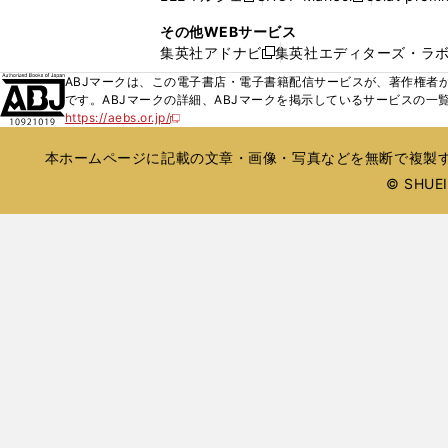
ィ
ウ
い
し
し
ン
その他WEBサービス
で
ウ
い
い
ド
集英社アドナビ
集英社エディターズ・ラ
開
新
ィ
ウ
ウ
ウ
く
し
ABJマークは、この電子書店・電子書籍配信サービスが、著作権者か
ン
ィ
ィ
で
い
です。ABJマークの詳細、ABJマークを掲示しているサービスの一
ド
ン
ン
開
https://aebs.or.jp/
ウ
新
ウ
ド
ド
く
し
ィ
で
ウ
ウ
い
本ホームページに記載の文章・画像・写真などを無断で複製す
ン
開
で
で
ウ
ド
© SHUEIS
ィ
く
開
開
ン
ウ
く
く
ド
で
ウ
開
で
開
く
く