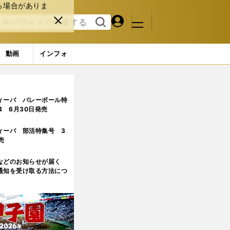
る場合がありま
マイペ
閉じ
検索
メニュ
ー
る
す
ジ
る
動画
インフォ
ィーバ バレーボール特
.4 6月30日発売
ィーバ 部活特集号 3
売
などのお知らせが届く
通知を受け取る方法につ