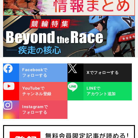
cebo
X
Facebookで
Xでフォローする
ok
フォローする
uTube
LINE
YouTubeで
LINEで
チャンネル登録
アカウント追加
stagra
Instagramで
m
フォローする