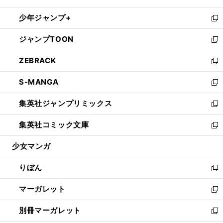
開
ウ
ン
ウ
し
少年ジャンプ+
く
で
ド
ィ
い
新
開
ウ
ン
ウ
し
ジャンプTOON
く
で
ド
ィ
い
新
開
ウ
ン
ウ
し
ZEBRACK
く
で
ド
ィ
い
新
開
ウ
ン
ウ
し
S-MANGA
く
で
ド
ィ
い
新
開
ウ
ン
ウ
し
集英社ジャンプリミックス
く
で
ド
ィ
い
新
開
ウ
ン
ウ
し
集英社コミック文庫
く
で
ド
ィ
い
新
開
ウ
ン
ウ
し
少女マンガ
く
で
ド
ィ
い
開
ウ
ン
ウ
りぼん
く
で
ド
ィ
新
開
ウ
ン
し
マーガレット
く
で
ド
い
新
開
ウ
ウ
し
別冊マーガレット
く
で
ィ
い
新
開
ン
ウ