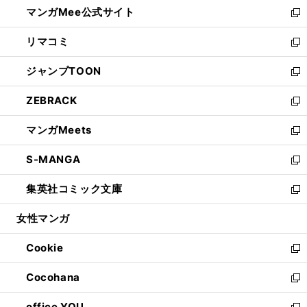
し
マンガMee公式サイト
く
ド
ィ
い
新
ウ
ン
ウ
し
リマコミ
で
ド
ィ
い
新
開
ウ
ン
ウ
し
ジャンプTOON
く
で
ド
ィ
い
新
開
ウ
ン
ウ
し
ZEBRACK
く
で
ド
ィ
い
新
開
ウ
ン
ウ
し
マンガMeets
く
で
ド
ィ
い
新
開
ウ
ン
ウ
し
S-MANGA
く
で
ド
ィ
い
新
開
ウ
ン
ウ
し
集英社コミック文庫
く
で
ド
ィ
い
新
開
ウ
ン
ウ
し
女性マンガ
く
で
ド
ィ
い
開
ウ
ン
ウ
Cookie
く
で
ド
ィ
新
開
ウ
ン
し
Cocohana
く
で
ド
い
新
開
ウ
ウ
し
office YOU
く