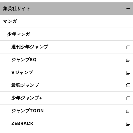
ウ
集英社サイト
ィ
開
ン
く/
マンガ
ド
閉
ウ
じ
少年マンガ
で
る
開
週刊少年ジャンプ
く
新
し
ジャンプSQ
い
新
ウ
し
Vジャンプ
ィ
い
新
ン
ウ
し
最強ジャンプ
ド
ィ
い
新
ウ
ン
ウ
し
少年ジャンプ+
で
ド
ィ
い
新
開
ウ
ン
ウ
し
ジャンプTOON
く
で
ド
ィ
い
新
開
ウ
ン
ウ
し
ZEBRACK
く
で
ド
ィ
い
新
開
ウ
ン
ウ
し