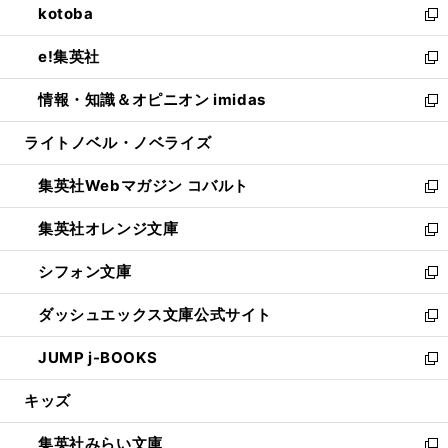
kotoba
く
で
ド
ィ
い
新
開
ウ
ン
ウ
し
e!集英社
く
で
ド
ィ
い
新
開
ウ
ン
ウ
し
情報・知識＆オピニオン imidas
く
で
ド
ィ
い
新
開
ウ
ン
ウ
し
ライトノベル・ノベライズ
く
で
ド
ィ
い
開
ウ
ン
ウ
集英社Webマガジン コバルト
く
で
ド
ィ
新
開
ウ
ン
し
集英社オレンジ文庫
く
で
ド
い
新
開
ウ
ウ
し
シフォン文庫
く
で
ィ
い
新
開
ン
ウ
し
ダッシュエックス文庫公式サイト
く
ド
ィ
い
新
ウ
ン
ウ
し
JUMP j-BOOKS
で
ド
ィ
い
新
開
ウ
ン
ウ
し
キッズ
く
で
ド
ィ
い
開
ウ
ン
ウ
集英社みらい文庫
く
で
ド
ィ