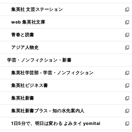
開
ウ
し
集英社 文芸ステーション
く
ィ
い
新
ン
ウ
し
web 集英社文庫
ド
ィ
い
新
ウ
ン
ウ
し
青春と読書
で
ド
ィ
い
新
開
ウ
ン
ウ
し
アジア人物史
く
で
ド
ィ
い
新
開
ウ
ン
ウ
し
学芸・ノンフィクション・新書
く
で
ド
ィ
い
開
ウ
ン
ウ
集英社学芸部 - 学芸・ノンフィクション
く
で
ド
ィ
新
開
ウ
ン
し
集英社ビジネス書
く
で
ド
い
新
開
ウ
ウ
し
集英社新書
く
で
ィ
い
新
開
ン
ウ
し
集英社新書プラス - 知の水先案内人
く
ド
ィ
い
新
ウ
ン
ウ
し
1日5分で、明日は変わる よみタイ yomitai
で
ド
ィ
い
新
開
ウ
ン
ウ
し