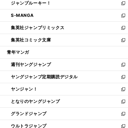
ジャンプルーキー！
く
で
ド
ィ
い
新
開
ウ
ン
ウ
し
S-MANGA
く
で
ド
ィ
い
新
開
ウ
ン
ウ
し
集英社ジャンプリミックス
く
で
ド
ィ
い
新
開
ウ
ン
ウ
し
集英社コミック文庫
く
で
ド
ィ
い
新
開
ウ
ン
ウ
し
青年マンガ
く
で
ド
ィ
い
開
ウ
ン
ウ
週刊ヤングジャンプ
く
で
ド
ィ
新
開
ウ
ン
し
ヤングジャンプ定期購読デジタル
く
で
ド
い
新
開
ウ
ウ
し
ヤンジャン！
く
で
ィ
い
新
開
ン
ウ
し
となりのヤングジャンプ
く
ド
ィ
い
新
ウ
ン
ウ
し
グランドジャンプ
で
ド
ィ
い
新
開
ウ
ン
ウ
し
ウルトラジャンプ
く
で
ド
ィ
い
新