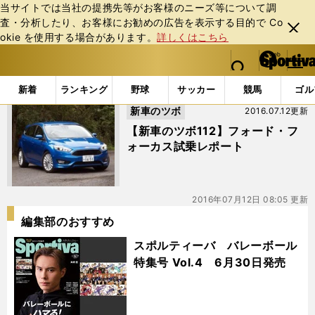
当サイトでは当社の提携先等がお客様のニーズ等について調
査・分析したり、お客様にお勧めの広告を表⽰する⽬的で Co
閉じ
okie を使⽤する場合があります。
詳しくはこちら
る
マイペ
web Sportiva (webスポルティーバ)
検索
メニュ
we
ー
「#フォーカス」の最新ニュース・ 情報
b
ジ
新着
ランキング
野球
サッカー
競馬
ゴル
ス
新車のツボ
2016.07.12更新
ポ
ル
【新車のツボ112】フォード・フ
テ
ォーカス試乗レポート
ィ
ー
バ
2016年07月12日 08:05 更新
編集部のおすすめ
スポルティーバ バレーボール
特集号 Vol.4 6月30日発売