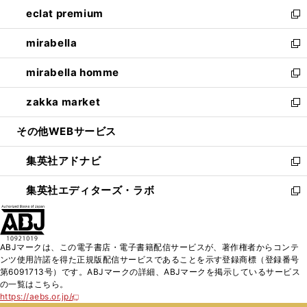
ン
ウ
し
eclat premium
く
で
ド
ィ
い
新
開
ウ
ン
ウ
し
mirabella
く
で
ド
ィ
い
新
開
ウ
ン
ウ
し
mirabella homme
く
で
ド
ィ
い
新
開
ウ
ン
ウ
し
zakka market
く
で
ド
ィ
い
新
開
ウ
ン
ウ
し
その他WEBサービス
く
で
ド
ィ
い
開
ウ
ン
ウ
集英社アドナビ
く
で
ド
ィ
新
開
ウ
ン
し
集英社エディターズ・ラボ
く
で
ド
い
新
開
ウ
ウ
し
く
で
ィ
い
開
ン
ウ
ABJマークは、この電子書店・電子書籍配信サービスが、著作権者からコンテ
く
ド
ィ
ンツ使用許諾を得た正規版配信サービスであることを示す登録商標（登録番号
ウ
ン
第6091713号）です。ABJマークの詳細、ABJマークを掲示しているサービス
で
ド
の一覧はこちら。
開
ウ
https://aebs.or.jp/
新