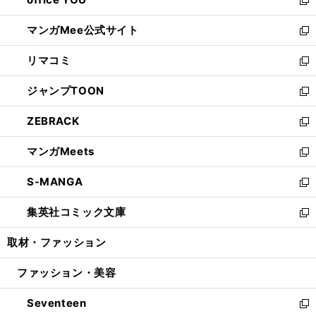
で
ィ
い
新
開
ン
ウ
し
マンガMee公式サイト
く
ド
ィ
い
新
ウ
ン
ウ
し
リマコミ
で
ド
ィ
い
新
開
ウ
ン
ウ
し
ジャンプTOON
く
で
ド
ィ
い
新
開
ウ
ン
ウ
し
ZEBRACK
く
で
ド
ィ
い
新
開
ウ
ン
ウ
し
マンガMeets
く
で
ド
ィ
い
新
開
ウ
ン
ウ
し
S-MANGA
く
で
ド
ィ
い
新
開
ウ
ン
ウ
し
集英社コミック文庫
く
で
ド
ィ
い
新
開
ウ
ン
ウ
し
取材・ファッション
く
で
ド
ィ
い
開
ウ
ン
ウ
ファッション・美容
く
で
ド
ィ
開
ウ
ン
Seventeen
く
で
ド
新