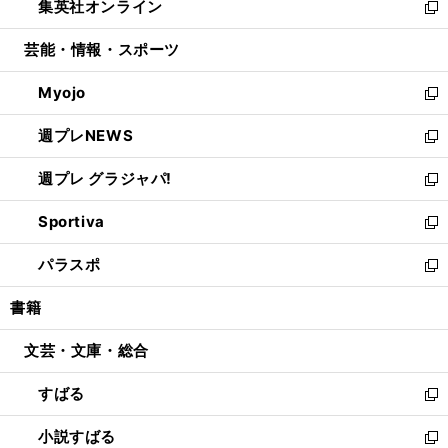
集英社オンライン
く
で
ド
ィ
い
新
開
ウ
ン
ウ
し
芸能・情報・スポーツ
く
で
ド
ィ
い
開
ウ
ン
ウ
Myojo
く
で
ド
ィ
新
開
ウ
ン
し
週プレNEWS
く
で
ド
い
新
開
ウ
ウ
し
週プレ グラジャパ!
く
で
ィ
い
新
開
ン
ウ
し
Sportiva
く
ド
ィ
い
新
ウ
ン
ウ
し
パラスポ
で
ド
ィ
い
新
開
ウ
ン
ウ
し
書籍
く
で
ド
ィ
い
開
ウ
ン
ウ
文芸・文庫・総合
く
で
ド
ィ
開
ウ
ン
すばる
く
で
ド
新
開
ウ
し
小説すばる
く
で
い
新