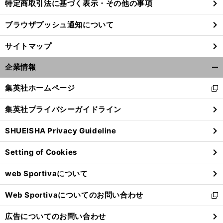
特定商取引法に基づく表示・その他の事項
ブラウザプッシュ通知について
サイトマップ
企業情報
開
く/
集英社ホームページ
新
閉
し
じ
集英社プライバシーガイドライン
い
る
ウ
SHUEISHA Privacy Guideline
ィ
ン
Setting of Cookies
ド
ウ
web Sportivaについて
で
開
Web Sportivaについてのお問い合わせ
く
新
し
広告についてのお問い合わせ
い