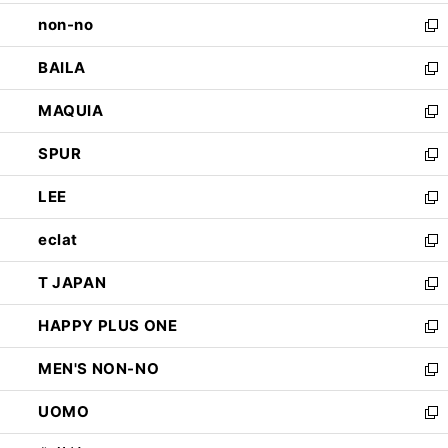
開
ウ
し
non-no
く
で
い
新
開
ウ
し
BAILA
く
ィ
い
新
ン
ウ
し
MAQUIA
ド
ィ
い
新
ウ
ン
ウ
し
SPUR
で
ド
ィ
い
新
開
ウ
ン
ウ
し
LEE
く
で
ド
ィ
い
新
開
ウ
ン
ウ
し
eclat
く
で
ド
ィ
い
新
開
ウ
ン
ウ
し
T JAPAN
く
で
ド
ィ
い
新
開
ウ
ン
ウ
し
HAPPY PLUS ONE
く
で
ド
ィ
い
新
開
ウ
ン
ウ
し
MEN'S NON-NO
く
で
ド
ィ
い
新
開
ウ
ン
ウ
し
UOMO
く
で
ド
ィ
い
新
開
ウ
ン
ウ
し