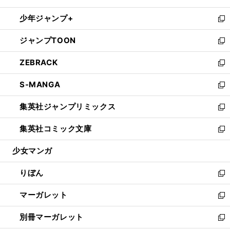
開
ウ
ン
ウ
し
少年ジャンプ+
く
で
ド
ィ
い
新
開
ウ
ン
ウ
し
ジャンプTOON
く
で
ド
ィ
い
新
開
ウ
ン
ウ
し
ZEBRACK
く
で
ド
ィ
い
新
開
ウ
ン
ウ
し
S-MANGA
く
で
ド
ィ
い
新
開
ウ
ン
ウ
し
集英社ジャンプリミックス
く
で
ド
ィ
い
新
開
ウ
ン
ウ
し
集英社コミック文庫
く
で
ド
ィ
い
新
開
ウ
ン
ウ
し
少女マンガ
く
で
ド
ィ
い
開
ウ
ン
ウ
りぼん
く
で
ド
ィ
新
開
ウ
ン
し
マーガレット
く
で
ド
い
新
開
ウ
ウ
し
別冊マーガレット
く
で
ィ
い
新
開
ン
ウ