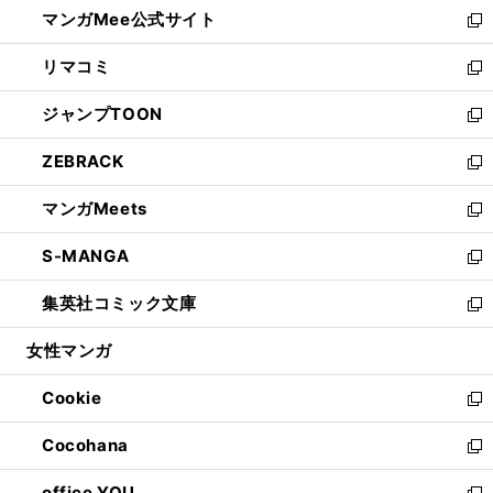
し
マンガMee公式サイト
く
ド
ィ
い
新
ウ
ン
ウ
し
リマコミ
で
ド
ィ
い
新
開
ウ
ン
ウ
し
ジャンプTOON
く
で
ド
ィ
い
新
開
ウ
ン
ウ
し
ZEBRACK
く
で
ド
ィ
い
新
開
ウ
ン
ウ
し
マンガMeets
く
で
ド
ィ
い
新
開
ウ
ン
ウ
し
S-MANGA
く
で
ド
ィ
い
新
開
ウ
ン
ウ
し
集英社コミック文庫
く
で
ド
ィ
い
新
開
ウ
ン
ウ
し
女性マンガ
く
で
ド
ィ
い
開
ウ
ン
ウ
Cookie
く
で
ド
ィ
新
開
ウ
ン
し
Cocohana
く
で
ド
い
新
開
ウ
ウ
し
office YOU
く