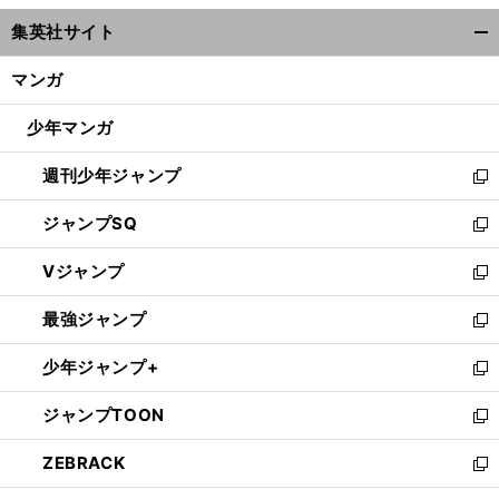
ウ
集英社サイト
ィ
開
ン
く/
マンガ
ド
閉
ウ
じ
少年マンガ
で
る
開
週刊少年ジャンプ
く
新
し
ジャンプSQ
い
新
ウ
し
Vジャンプ
ィ
い
新
ン
ウ
し
最強ジャンプ
ド
ィ
い
新
ウ
ン
ウ
し
少年ジャンプ+
で
ド
ィ
い
新
開
ウ
ン
ウ
し
ジャンプTOON
く
で
ド
ィ
い
新
開
ウ
ン
ウ
し
ZEBRACK
く
で
ド
ィ
い
新
開
ウ
ン
ウ
し