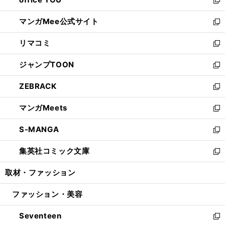
で
ィ
い
新
開
ン
ウ
し
マンガMee公式サイト
く
ド
ィ
い
新
ウ
ン
ウ
し
リマコミ
で
ド
ィ
い
新
開
ウ
ン
ウ
し
ジャンプTOON
く
で
ド
ィ
い
新
開
ウ
ン
ウ
し
ZEBRACK
く
で
ド
ィ
い
新
開
ウ
ン
ウ
し
マンガMeets
く
で
ド
ィ
い
新
開
ウ
ン
ウ
し
S-MANGA
く
で
ド
ィ
い
新
開
ウ
ン
ウ
し
集英社コミック文庫
く
で
ド
ィ
い
新
開
ウ
ン
ウ
し
取材・ファッション
く
で
ド
ィ
い
開
ウ
ン
ウ
ファッション・美容
く
で
ド
ィ
開
ウ
ン
Seventeen
く
で
ド
新