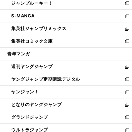
ジャンプルーキー！
く
で
ド
ィ
い
新
開
ウ
ン
ウ
し
S-MANGA
く
で
ド
ィ
い
新
開
ウ
ン
ウ
し
集英社ジャンプリミックス
く
で
ド
ィ
い
新
開
ウ
ン
ウ
し
集英社コミック文庫
く
で
ド
ィ
い
新
開
ウ
ン
ウ
し
青年マンガ
く
で
ド
ィ
い
開
ウ
ン
ウ
週刊ヤングジャンプ
く
で
ド
ィ
新
開
ウ
ン
し
ヤングジャンプ定期購読デジタル
く
で
ド
い
新
開
ウ
ウ
し
ヤンジャン！
く
で
ィ
い
新
開
ン
ウ
し
となりのヤングジャンプ
く
ド
ィ
い
新
ウ
ン
ウ
し
グランドジャンプ
で
ド
ィ
い
新
開
ウ
ン
ウ
し
ウルトラジャンプ
く
で
ド
ィ
い
新