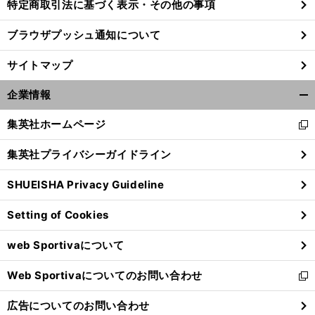
特定商取引法に基づく表示・その他の事項
ブラウザプッシュ通知について
サイトマップ
企業情報
開
く/
集英社ホームページ
新
閉
し
じ
集英社プライバシーガイドライン
い
る
ウ
SHUEISHA Privacy Guideline
ィ
ン
Setting of Cookies
ド
ウ
web Sportivaについて
で
開
Web Sportivaについてのお問い合わせ
く
新
し
広告についてのお問い合わせ
い