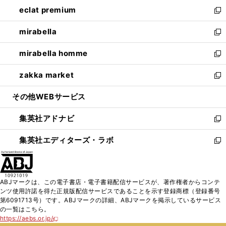
ン
ウ
し
eclat premium
く
で
ド
ィ
い
新
開
ウ
ン
ウ
し
mirabella
く
で
ド
ィ
い
新
開
ウ
ン
ウ
し
mirabella homme
く
で
ド
ィ
い
新
開
ウ
ン
ウ
し
zakka market
く
で
ド
ィ
い
新
開
ウ
ン
ウ
し
その他WEBサービス
く
で
ド
ィ
い
開
ウ
ン
ウ
集英社アドナビ
く
で
ド
ィ
新
開
ウ
ン
し
集英社エディターズ・ラボ
く
で
ド
い
新
開
ウ
ウ
し
く
で
ィ
い
開
ン
ウ
ABJマークは、この電子書店・電子書籍配信サービスが、著作権者からコンテ
く
ド
ィ
ンツ使用許諾を得た正規版配信サービスであることを示す登録商標（登録番号
ウ
ン
第6091713号）です。ABJマークの詳細、ABJマークを掲示しているサービス
で
ド
の一覧はこちら。
開
ウ
https://aebs.or.jp/
新