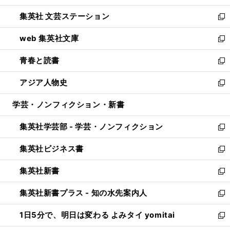
開
ウ
し
集英社 文芸ステーション
く
ィ
い
新
ン
ウ
し
web 集英社文庫
ド
ィ
い
新
ウ
ン
ウ
し
青春と読書
で
ド
ィ
い
新
開
ウ
ン
ウ
し
アジア人物史
く
で
ド
ィ
い
新
開
ウ
ン
ウ
し
学芸・ノンフィクション・新書
く
で
ド
ィ
い
開
ウ
ン
ウ
集英社学芸部 - 学芸・ノンフィクション
く
で
ド
ィ
新
開
ウ
ン
し
集英社ビジネス書
く
で
ド
い
新
開
ウ
ウ
し
集英社新書
く
で
ィ
い
新
開
ン
ウ
し
集英社新書プラス - 知の水先案内人
く
ド
ィ
い
新
ウ
ン
ウ
し
1日5分で、明日は変わる よみタイ yomitai
で
ド
ィ
い
新
開
ウ
ン
ウ
し