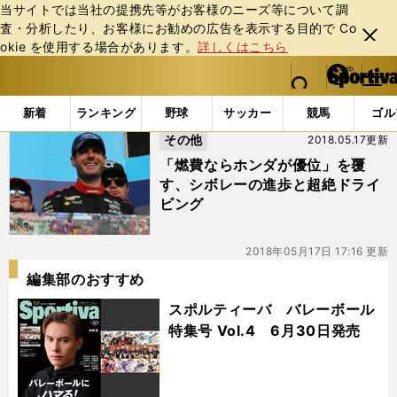
当サイトでは当社の提携先等がお客様のニーズ等について調
査・分析したり、お客様にお勧めの広告を表⽰する⽬的で Co
閉じ
okie を使⽤する場合があります。
詳しくはこちら
る
マイペ
web Sportiva (webスポルティーバ)
検索
メニュ
we
ー
「#フィル・パワー」の最新ニュース・ 情報
b
ジ
新着
ランキング
野球
サッカー
競馬
ゴル
ス
その他
2018.05.17更新
ポ
ル
「燃費ならホンダが優位」を覆
テ
す、シボレーの進歩と超絶ドライ
ィ
ビング
ー
バ
2018年05月17日 17:16 更新
編集部のおすすめ
スポルティーバ バレーボール
特集号 Vol.4 6月30日発売