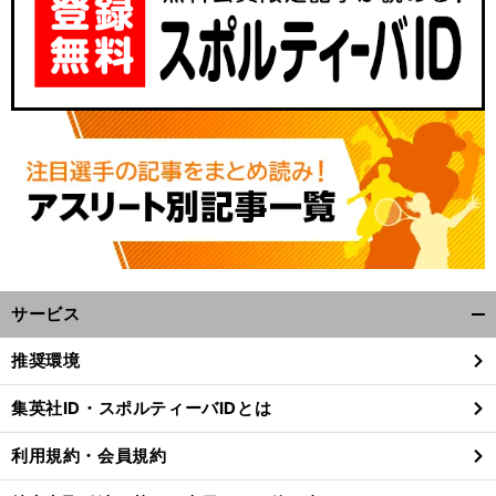
サービス
開
く/
推奨環境
閉
じ
集英社ID・スポルティーバIDとは
る
利用規約・会員規約