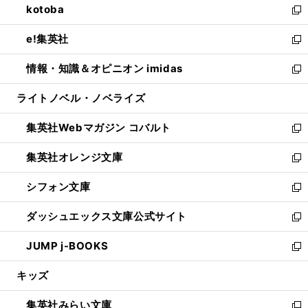
kotoba
く
で
ド
ィ
い
新
開
ウ
ン
ウ
し
e!集英社
く
で
ド
ィ
い
新
開
ウ
ン
ウ
し
情報・知識＆オピニオン imidas
く
で
ド
ィ
い
新
開
ウ
ン
ウ
し
ライトノベル・ノベライズ
く
で
ド
ィ
い
開
ウ
ン
ウ
集英社Webマガジン コバルト
く
で
ド
ィ
新
開
ウ
ン
し
集英社オレンジ文庫
く
で
ド
い
新
開
ウ
ウ
し
シフォン文庫
く
で
ィ
い
新
開
ン
ウ
し
ダッシュエックス文庫公式サイト
く
ド
ィ
い
新
ウ
ン
ウ
し
JUMP j-BOOKS
で
ド
ィ
い
新
開
ウ
ン
ウ
し
キッズ
く
で
ド
ィ
い
開
ウ
ン
ウ
集英社みらい文庫
く
で
ド
ィ