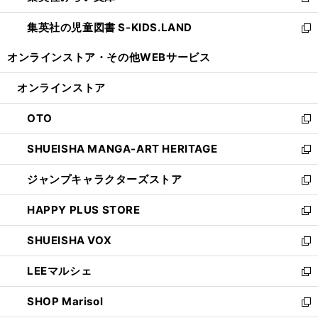
新
開
ウ
ン
し
集英社の児童図書 S-KIDS.LAND
く
で
ド
い
新
開
ウ
ウ
し
オンラインストア・
その他WEBサービス
く
で
ィ
い
開
ン
ウ
オンラインストア
く
ド
ィ
ウ
ン
OTO
で
ド
新
開
ウ
し
SHUEISHA MANGA-ART HERITAGE
く
で
い
新
開
ウ
し
ジャンプキャラクターズストア
く
ィ
い
新
ン
ウ
し
HAPPY PLUS STORE
ド
ィ
い
新
ウ
ン
ウ
し
SHUEISHA VOX
で
ド
ィ
い
新
開
ウ
ン
ウ
し
LEEマルシェ
く
で
ド
ィ
い
新
開
ウ
ン
ウ
し
SHOP Marisol
く
で
ド
ィ
い
新
開
ウ