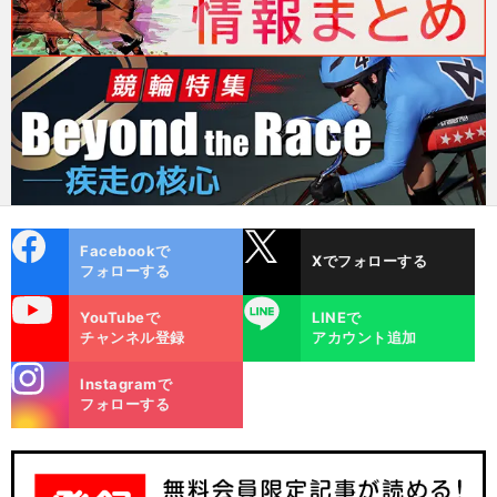
cebo
X
Facebookで
Xでフォローする
ok
フォローする
uTube
LINE
YouTubeで
LINEで
チャンネル登録
アカウント追加
stagra
Instagramで
m
フォローする