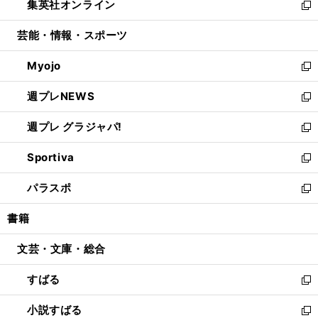
集英社オンライン
く
で
ド
ィ
い
新
開
ウ
ン
ウ
し
芸能・情報・スポーツ
く
で
ド
ィ
い
開
ウ
ン
ウ
Myojo
く
で
ド
ィ
新
開
ウ
ン
し
週プレNEWS
く
で
ド
い
新
開
ウ
ウ
し
週プレ グラジャパ!
く
で
ィ
い
新
開
ン
ウ
し
Sportiva
く
ド
ィ
い
新
ウ
ン
ウ
し
パラスポ
で
ド
ィ
い
新
開
ウ
ン
ウ
し
書籍
く
で
ド
ィ
い
開
ウ
ン
ウ
文芸・文庫・総合
く
で
ド
ィ
開
ウ
ン
すばる
く
で
ド
新
開
ウ
し
小説すばる
く
で
い
新