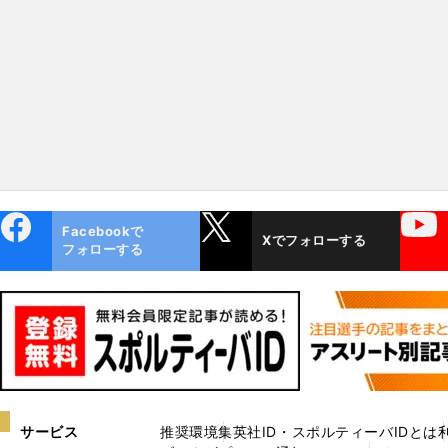
ebo
X
YouTube
Facebookで
Xでフォローする
ok
フォローする
サービス
推奨環境
集英社ID・スポルティーバIDとは