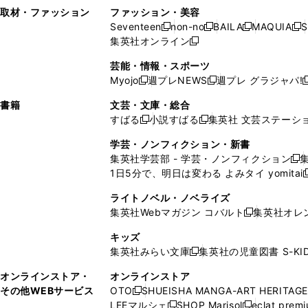
い
し
い
い
ド
ン
ド
ン
取材・ファッション
ファッション・美容
開
く
開
ウ
い
ウ
ウ
ウ
ド
ウ
ド
Seventeen
non-no
BAILA
MAQUIA
S
く
く
新
新
新
新
ィ
ウ
ィ
ィ
で
ウ
で
ウ
集英社オンライン
し
新
し
し
し
ン
ィ
ン
ン
開
で
開
で
い
し
い
い
い
ド
ン
ド
ド
芸能・情報・スポーツ
く
開
く
開
ウ
い
ウ
ウ
ウ
ウ
ド
ウ
ウ
Myojo
週プレNEWS
週プレ グラジャパ!
く
く
新
新
新
ィ
ウ
ィ
ィ
ィ
で
ウ
で
で
し
し
ン
ィ
ン
ン
ン
書籍
文芸・文庫・総合
開
で
開
開
い
い
ド
ン
ド
ド
ド
すばる
小説すばる
集英社 文芸ステーシ
く
開
く
く
新
新
ウ
ウ
ウ
ド
ウ
ウ
ウ
く
し
し
ィ
ィ
学芸・ノンフィクション・新書
で
ウ
で
で
で
い
い
ン
ン
集英社学芸部 - 学芸・ノンフィクション
開
で
開
開
開
新
ウ
ウ
ド
ド
1日5分で、明日は変わる よみタイ yomitai
く
開
く
く
く
し
新
ィ
ィ
ウ
ウ
く
い
ン
ン
ライトノベル・ノベライズ
で
で
ウ
ド
ド
集英社Webマガジン コバルト
集英社オレ
開
開
新
ィ
ウ
ウ
く
く
し
ン
キッズ
で
で
い
ド
集英社みらい文庫
集英社の児童図書 S-KID
開
開
新
ウ
ウ
く
く
し
ィ
オンラインストア・
オンラインストア
で
い
ン
その他WEBサービス
OTO
SHUEISHA MANGA-ART HERITAGE
開
新
ウ
ド
LEEマルシェ
SHOP Marisol
eclat prem
く
し
新
新