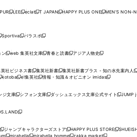
い
い
い
い
ド
ド
ド
ド
ド
開
く
開
く
開
く
開
ウ
ウ
ウ
ウ
ウ
ウ
ウ
ウ
ウ
PUR
LEE
eclat
T JAPAN
HAPPY PLUS ONE
MEN'S NON-
く
く
く
く
新
新
新
新
新
ィ
ィ
ィ
ィ
で
で
で
で
で
し
し
し
し
し
ン
ン
ン
ン
開
開
開
開
開
い
い
い
い
い
ド
ド
ド
ド
く
く
く
く
く
ウ
ウ
ウ
ウ
ウ
ウ
ウ
ウ
ウ
Sportiva
パラスポ
新
新
ィ
ィ
ィ
ィ
ィ
で
で
で
で
し
し
し
ン
ン
ン
ン
ン
開
開
開
開
い
い
い
ド
ド
ド
ド
ド
ョン
web 集英社文庫
青春と読書
アジア人物史
く
く
く
く
新
新
新
新
ウ
ウ
ウ
ウ
ウ
ウ
ウ
ウ
し
し
し
し
ィ
ィ
ィ
で
で
で
で
で
い
い
い
い
ン
ン
ン
集英社ビジネス書
集英社新書
集英社新書プラス - 知の水先案内人
開
開
開
開
開
新
新
新
ウ
ウ
ウ
ウ
ド
ド
ド
kotoba
e!集英社
情報・知識＆オピニオン imidas
く
く
く
く
く
新
し
新
し
新
ィ
ィ
ィ
ィ
ウ
ウ
ウ
し
し
い
し
い
し
ン
ン
ン
ン
で
で
で
い
い
ウ
い
ウ
い
ド
ド
ド
ド
ンジ文庫
シフォン文庫
ダッシュエックス文庫公式サイト
JUMP 
開
開
開
新
新
新
ウ
ウ
ィ
ウ
ィ
ウ
ウ
ウ
ウ
ウ
く
く
く
し
し
し
ィ
ィ
ン
ィ
ン
ィ
で
で
で
で
い
い
い
ン
ン
ド
ン
ド
ン
S.LAND
開
開
開
開
新
ウ
ウ
ウ
ド
ド
ウ
ド
ウ
ド
く
く
く
く
し
ィ
ィ
ィ
ウ
ウ
で
ウ
で
ウ
い
ン
ン
ン
ジャンプキャラクターズストア
HAPPY PLUS STORE
SHUEIS
で
で
開
で
開
で
新
新
新
ウ
ド
ド
ド
ium
mirabella
mirabella homme
zakka market
開
開
く
開
く
開
し
新
新
新
し
新
し