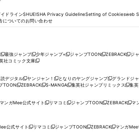
プ
ガイドライン
SHUEISHA Privacy Guideline
Setting of Cookies
web 
告についてのお問い合わせ
プ
最強ジャンプ
少年ジャンプ+
ジャンプTOON
ZEBRACK
ジ
新
新
新
新
新
英社コミック文庫
し
新
し
し
し
し
い
い
し
い
い
い
ウ
ウ
い
ウ
ウ
ウ
購読デジタル
ヤンジャン！
となりのヤングジャンプ
グランドジ
新
新
新
ィ
ィ
ウ
ィ
ィ
ィ
プTOON
ZEBRACK
S-MANGA
集英社ジャンプリミックス
集英
新
し
新
し
新
し
新
ン
ン
ィ
ン
ン
ン
し
い
し
い
し
い
し
ド
ド
ン
ド
ド
ド
い
ウ
い
ウ
い
ウ
い
ウ
ウ
ド
ウ
ウ
ウ
マンガMee公式サイト
リマコミ
ジャンプTOON
ZEBRACK
マン
新
新
新
新
ウ
ィ
ウ
ィ
ウ
ィ
ウ
で
で
ウ
で
で
で
し
し
し
し
し
ィ
ン
ィ
ン
ィ
ン
ィ
開
開
で
開
開
開
い
い
い
い
い
ン
ド
ン
ド
ン
ド
ン
く
く
開
く
く
く
ウ
ウ
ウ
ウ
ウ
ド
ウ
ド
ウ
ド
ウ
ド
ee公式サイト
リマコミ
ジャンプTOON
ZEBRACK
マンガMeet
く
新
新
新
新
ィ
ィ
ィ
ィ
ィ
ウ
で
ウ
で
ウ
で
ウ
し
し
し
し
ン
ン
ン
ン
ン
で
開
で
開
で
開
で