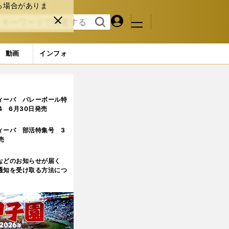
る場合がありま
マイペ
閉じ
検索
メニュ
ー
る
す
ジ
る
動画
インフォ
ィーバ バレーボール特
.4 6月30日発売
ィーバ 部活特集号 3
売
などのお知らせが届く
通知を受け取る方法につ