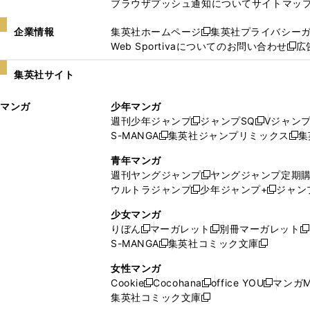
ブラウザプッシュ通知について
サイトマッ
企業情報
集英社ホームページ
集英社プライバシー
新
Web Sportivaについてのお問い合わせ
広
し
新
い
し
集英社サイト
ウ
い
ィ
ウ
マンガ
少年マンガ
ン
ィ
週刊少年ジャンプ
ジャンプSQ
Vジャン
ド
ン
新
新
S-MANGA
集英社ジャンプリミックス
集
ウ
ド
新
し
し
新
で
ウ
し
い
い
し
青年マンガ
開
で
い
ウ
ウ
い
週刊ヤングジャンプ
ヤングジャンプ定期
新
く
開
ウ
ィ
ィ
ウ
ウルトラジャンプ
少年ジャンプ+
ジャン
新
し
新
く
ィ
ン
ン
ィ
し
い
し
ン
ド
ド
ン
少女マンガ
い
ウ
い
ド
ウ
ウ
ド
りぼん
マーガレット
別冊マーガレット
新
新
新
ウ
ィ
ウ
ウ
で
で
ウ
S-MANGA
集英社コミック文庫
し
新
し
新
ィ
ン
ィ
で
開
開
で
い
し
い
し
ン
ド
ン
女性マンガ
開
く
く
開
ウ
い
ウ
い
ド
ウ
ド
Cookie
Cocohana
office YOU
マンガM
く
く
新
新
新
ィ
ウ
ィ
ウ
ウ
で
ウ
集英社コミック文庫
し
新
し
し
ン
ィ
ン
ィ
で
開
で