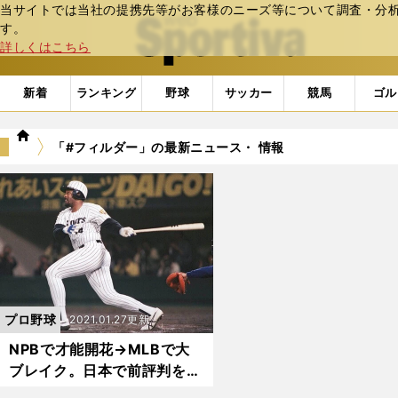
当サイトでは当社の提携先等がお客様のニーズ等について調査・分析し
web Sportiva (webスポルティーバ)
す。
詳しくはこちら
新着
ランキング
野球
サッカー
競馬
ゴル
we
「#フィルダー」の最新ニュース・ 情報
b
ス
ポ
ル
テ
ィ
ー
バ
プロ野球
2021.01.27更新
NPBで才能開花→MLBで大
ブレイク。日本で前評判を覆
した助っ人たち