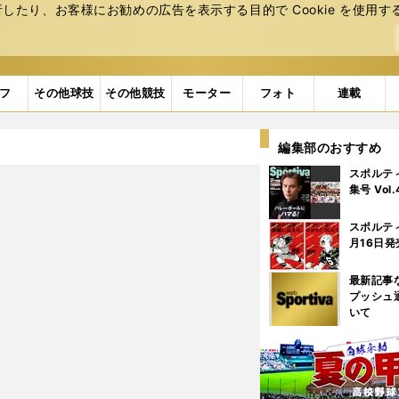
たり、お客様にお勧めの広告を表⽰する⽬的で Cookie を使⽤す
フ
その他球技
その他競技
モーター
フォト
連載
編集部のおすすめ
スポルテ
集号 Vol
スポルテ
月16日発
最新記事
プッシュ
いて