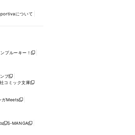
Sportivaについて
ャンプルーキー！
新
し
い
ウ
ャンプ
新
ィ
社コミック文庫
し
新
ン
い
し
ド
ウ
い
ウ
ガMeets
新
ィ
ウ
で
し
ン
ィ
開
い
ド
ン
く
ウ
ウ
ド
s
S-MANGA
新
新
ィ
で
ウ
し
し
ン
開
で