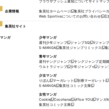
ブラウザプッシュ通知について
サイトマッ
企業情報
集英社ホームページ
集英社プライバシー
新
Web Sportivaについてのお問い合わせ
広
し
新
い
し
集英社サイト
ウ
い
ィ
ウ
マンガ
少年マンガ
ン
ィ
週刊少年ジャンプ
ジャンプSQ
Vジャン
ド
ン
新
新
S-MANGA
集英社ジャンプリミックス
集
ウ
ド
新
し
し
新
で
ウ
し
い
い
し
青年マンガ
開
で
い
ウ
ウ
い
週刊ヤングジャンプ
ヤングジャンプ定期
新
く
開
ウ
ィ
ィ
ウ
ウルトラジャンプ
少年ジャンプ+
ジャン
新
し
新
く
ィ
ン
ン
ィ
し
い
し
ン
ド
ド
ン
少女マンガ
い
ウ
い
ド
ウ
ウ
ド
りぼん
マーガレット
別冊マーガレット
新
新
新
ウ
ィ
ウ
ウ
で
で
ウ
S-MANGA
集英社コミック文庫
し
新
し
新
ィ
ン
ィ
で
開
開
で
い
し
い
し
ン
ド
ン
女性マンガ
開
く
く
開
ウ
い
ウ
い
ド
ウ
ド
Cookie
Cocohana
office YOU
マンガM
く
く
新
新
新
ィ
ウ
ィ
ウ
ウ
で
ウ
集英社コミック文庫
し
新
し
し
ン
ィ
ン
ィ
で
開
で