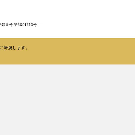
ウ
い
で
ウ
開
ィ
く
号 第6091713号）
ン
ド
ウ
で
に帰属します。
開
く