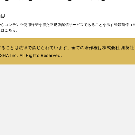
ィ
ウ
ウ
ウ
く
く
く
く
い
し
し
い
し
し
い
ン
で
で
で
ウ
い
い
ウ
い
い
ウ
ド
ボ
開
開
開
新
ィ
ウ
ウ
ィ
ウ
ウ
ィ
ウ
く
く
く
し
らコンテンツ使用許諾を得た正規版配信サービスであることを示す登録商標（登録番
ン
ィ
ィ
ン
ィ
ィ
ン
で
い
覧はこちら。
ド
ン
ン
ド
ン
ン
ド
開
ウ
ウ
ド
ド
ウ
ド
ド
ウ
く
ィ
で
ウ
ウ
で
ウ
ウ
で
ることは法律で禁じられています。全ての著作権は株式会社 集英社
ン
開
で
で
開
で
で
開
ド
HA Inc. All Rights Reserved.
く
開
開
く
開
開
く
ウ
く
く
く
く
で
開
く