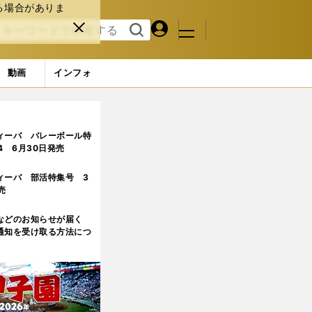
る場合がありま
マイペ
閉じ
検索
メニュ
ー
る
す
ジ
る
動画
インフォ
ィーバ バレーボール特
.4 6月30日発売
ィーバ 部活特集号 3
売
などのお知らせが届く
通知を受け取る方法につ