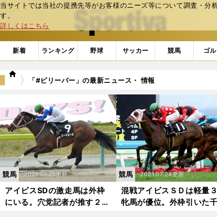
当サイトでは当社の提携先等がお客様のニーズ等について調査・分析し
web Sportiva (webスポルティーバ)
す。
詳しくはこちら
新着
ランキング
野球
サッカー
競馬
ゴル
we
「#ビリーバー」の最新ニュース・ 情報
b
ス
ポ
ル
テ
ィ
ー
バ
競馬
競馬
2021.07.25更新
2021.07.24更新
アイビスSDの激走馬は外枠
混戦アイビスＳＤは軽量
にいる。穴党記者が推す２頭
牝馬が優位。外枠引いた
で好配当をつかめ
実績馬の巻き返しにも要