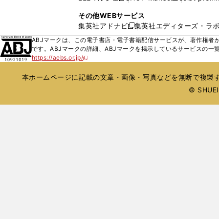
ィ
ウ
い
し
し
ン
その他WEBサービス
で
ウ
い
い
ド
集英社アドナビ
集英社エディターズ・ラ
開
新
ィ
ウ
ウ
ウ
く
し
ABJマークは、この電子書店・電子書籍配信サービスが、著作権者か
ン
ィ
ィ
で
い
です。ABJマークの詳細、ABJマークを掲示しているサービスの一
ド
ン
ン
開
https://aebs.or.jp/
ウ
新
ウ
ド
ド
く
し
ィ
で
ウ
ウ
い
本ホームページに記載の文章・画像・写真などを無断で複製す
ン
開
で
で
ウ
ド
© SHUEIS
ィ
く
開
開
ン
ウ
く
く
ド
で
ウ
開
で
開
く
く