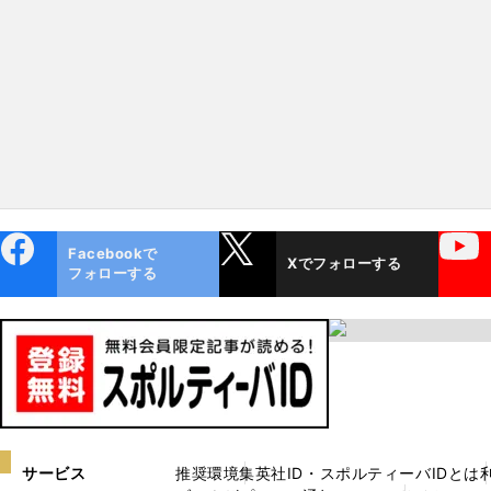
ebo
X
YouTube
Facebookで
Xでフォローする
ok
フォローする
サービス
推奨環境
集英社ID・スポルティーバIDとは