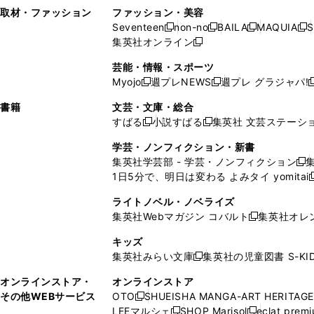
い
し
い
い
ド
ン
ド
ン
取材・ファッション
ファッション・美容
開
く
開
ウ
い
ウ
ウ
ウ
ド
ウ
ド
Seventeen
non-no
BAILA
MAQUIA
S
く
く
新
新
新
新
ィ
ウ
ィ
ィ
で
ウ
で
ウ
集英社オンライン
し
新
し
し
し
ン
ィ
ン
ン
開
で
開
で
い
し
い
い
い
ド
ン
ド
ド
芸能・情報・スポーツ
く
開
く
開
ウ
い
ウ
ウ
ウ
ウ
ド
ウ
ウ
Myojo
週プレNEWS
週プレ グラジャパ!
く
く
新
新
新
ィ
ウ
ィ
ィ
ィ
で
ウ
で
で
し
し
ン
ィ
ン
ン
ン
書籍
文芸・文庫・総合
開
で
開
開
い
い
ド
ン
ド
ド
ド
すばる
小説すばる
集英社 文芸ステーシ
く
開
く
く
新
新
ウ
ウ
ウ
ド
ウ
ウ
ウ
く
し
し
ィ
ィ
学芸・ノンフィクション・新書
で
ウ
で
で
で
い
い
ン
ン
集英社学芸部 - 学芸・ノンフィクション
開
で
開
開
開
新
ウ
ウ
ド
ド
1日5分で、明日は変わる よみタイ yomitai
く
開
く
く
く
し
新
ィ
ィ
ウ
ウ
く
い
ン
ン
ライトノベル・ノベライズ
で
で
ウ
ド
ド
集英社Webマガジン コバルト
集英社オレ
開
開
新
ィ
ウ
ウ
く
く
し
ン
キッズ
で
で
い
ド
集英社みらい文庫
集英社の児童図書 S-KID
開
開
新
ウ
ウ
く
く
し
ィ
オンラインストア・
オンラインストア
で
い
ン
その他WEBサービス
OTO
SHUEISHA MANGA-ART HERITAGE
開
新
ウ
ド
LEEマルシェ
SHOP Marisol
eclat prem
く
し
新
新