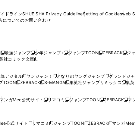
プ
ガイドライン
SHUEISHA Privacy Guideline
Setting of Cookies
web 
告についてのお問い合わせ
プ
最強ジャンプ
少年ジャンプ+
ジャンプTOON
ZEBRACK
ジ
新
新
新
新
新
英社コミック文庫
し
新
し
し
し
し
い
い
し
い
い
い
ウ
ウ
い
ウ
ウ
ウ
購読デジタル
ヤンジャン！
となりのヤングジャンプ
グランドジ
新
新
新
ィ
ィ
ウ
ィ
ィ
ィ
プTOON
ZEBRACK
S-MANGA
集英社ジャンプリミックス
集英
新
し
新
し
新
し
新
ン
ン
ィ
ン
ン
ン
し
い
し
い
し
い
し
ド
ド
ン
ド
ド
ド
い
ウ
い
ウ
い
ウ
い
ウ
ウ
ド
ウ
ウ
ウ
マンガMee公式サイト
リマコミ
ジャンプTOON
ZEBRACK
マン
新
新
新
新
ウ
ィ
ウ
ィ
ウ
ィ
ウ
で
で
ウ
で
で
で
し
し
し
し
し
ィ
ン
ィ
ン
ィ
ン
ィ
開
開
で
開
開
開
い
い
い
い
い
ン
ド
ン
ド
ン
ド
ン
く
く
開
く
く
く
ウ
ウ
ウ
ウ
ウ
ド
ウ
ド
ウ
ド
ウ
ド
ee公式サイト
リマコミ
ジャンプTOON
ZEBRACK
マンガMeet
く
新
新
新
新
ィ
ィ
ィ
ィ
ィ
ウ
で
ウ
で
ウ
で
ウ
し
し
し
し
ン
ン
ン
ン
ン
で
開
で
開
で
開
で