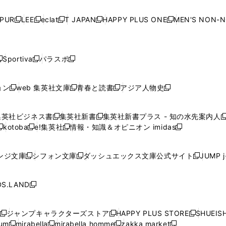
い
い
い
い
ド
ド
ド
ド
ド
開
く
開
く
開
く
開
ウ
ウ
ウ
ウ
ウ
ウ
ウ
ウ
ウ
PUR
LEE
eclat
T JAPAN
HAPPY PLUS ONE
MEN'S NON-
く
く
く
く
新
新
新
新
新
ィ
ィ
ィ
ィ
で
で
で
で
で
し
し
し
し
し
ン
ン
ン
ン
開
開
開
開
開
い
い
い
い
い
ド
ド
ド
ド
く
く
く
く
く
ウ
ウ
ウ
ウ
ウ
ウ
ウ
ウ
ウ
Sportiva
パラスポ
新
新
ィ
ィ
ィ
ィ
ィ
で
で
で
で
し
し
し
ン
ン
ン
ン
ン
開
開
開
開
い
い
い
ド
ド
ド
ド
ド
ョン
web 集英社文庫
青春と読書
アジア人物史
く
く
く
く
新
新
新
新
ウ
ウ
ウ
ウ
ウ
ウ
ウ
ウ
し
し
し
し
ィ
ィ
ィ
で
で
で
で
で
い
い
い
い
ン
ン
ン
集英社ビジネス書
集英社新書
集英社新書プラス - 知の水先案内人
開
開
開
開
開
新
新
新
ウ
ウ
ウ
ウ
ド
ド
ド
kotoba
e!集英社
情報・知識＆オピニオン imidas
く
く
く
く
く
新
し
新
し
新
ィ
ィ
ィ
ィ
ウ
ウ
ウ
し
し
い
し
い
し
ン
ン
ン
ン
で
で
で
い
い
ウ
い
ウ
い
ド
ド
ド
ド
ンジ文庫
シフォン文庫
ダッシュエックス文庫公式サイト
JUMP 
開
開
開
新
新
新
ウ
ウ
ィ
ウ
ィ
ウ
ウ
ウ
ウ
ウ
く
く
く
し
し
し
ィ
ィ
ン
ィ
ン
ィ
で
で
で
で
い
い
い
ン
ン
ド
ン
ド
ン
S.LAND
開
開
開
開
新
ウ
ウ
ウ
ド
ド
ウ
ド
ウ
ド
く
く
く
く
し
ィ
ィ
ィ
ウ
ウ
で
ウ
で
ウ
い
ン
ン
ン
ジャンプキャラクターズストア
HAPPY PLUS STORE
SHUEIS
で
で
開
で
開
で
新
新
新
ウ
ド
ド
ド
ium
mirabella
mirabella homme
zakka market
開
開
く
開
く
開
し
新
新
新
し
新
し