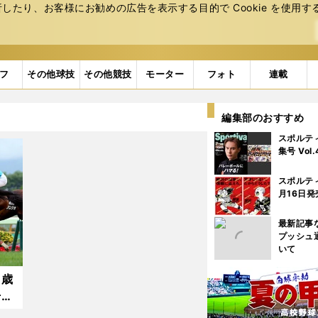
たり、お客様にお勧めの広告を表⽰する⽬的で Cookie を使⽤す
フ
その他球技
その他競技
モーター
フォト
連載
編集部のおすすめ
スポルテ
集号 Vol
スポルテ
月16日発
最新記事
プッシュ
いて
３歳
千直
注意