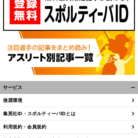
サービス
開
く/
推奨環境
閉
じ
集英社ID・スポルティーバIDとは
る
利用規約・会員規約