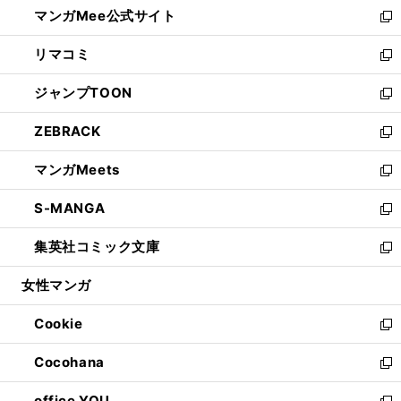
し
マンガMee公式サイト
く
ド
ィ
い
新
ウ
ン
ウ
し
リマコミ
で
ド
ィ
い
新
開
ウ
ン
ウ
し
ジャンプTOON
く
で
ド
ィ
い
新
開
ウ
ン
ウ
し
ZEBRACK
く
で
ド
ィ
い
新
開
ウ
ン
ウ
し
マンガMeets
く
で
ド
ィ
い
新
開
ウ
ン
ウ
し
S-MANGA
く
で
ド
ィ
い
新
開
ウ
ン
ウ
し
集英社コミック文庫
く
で
ド
ィ
い
新
開
ウ
ン
ウ
し
女性マンガ
く
で
ド
ィ
い
開
ウ
ン
ウ
Cookie
く
で
ド
ィ
新
開
ウ
ン
し
Cocohana
く
で
ド
い
新
開
ウ
ウ
し
office YOU
く