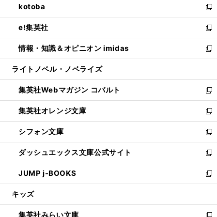
kotoba
く
で
ド
ィ
い
新
開
ウ
ン
ウ
し
e!集英社
く
で
ド
ィ
い
新
開
ウ
ン
ウ
し
情報・知識＆オピニオン imidas
く
で
ド
ィ
い
新
開
ウ
ン
ウ
し
ライトノベル・ノベライズ
く
で
ド
ィ
い
開
ウ
ン
ウ
集英社Webマガジン コバルト
く
で
ド
ィ
新
開
ウ
ン
し
集英社オレンジ文庫
く
で
ド
い
新
開
ウ
ウ
し
シフォン文庫
く
で
ィ
い
新
開
ン
ウ
し
ダッシュエックス文庫公式サイト
く
ド
ィ
い
新
ウ
ン
ウ
し
JUMP j-BOOKS
で
ド
ィ
い
新
開
ウ
ン
ウ
し
キッズ
く
で
ド
ィ
い
開
ウ
ン
ウ
集英社みらい文庫
く
で
ド
ィ