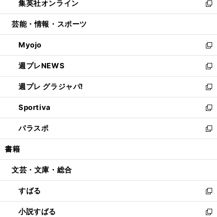
集英社オンライン
く
で
ド
ィ
い
新
開
ウ
ン
ウ
し
芸能・情報・スポーツ
く
で
ド
ィ
い
開
ウ
ン
ウ
Myojo
く
で
ド
ィ
新
開
ウ
ン
し
週プレNEWS
く
で
ド
い
新
開
ウ
ウ
し
週プレ グラジャパ!
く
で
ィ
い
新
開
ン
ウ
し
Sportiva
く
ド
ィ
い
新
ウ
ン
ウ
し
パラスポ
で
ド
ィ
い
新
開
ウ
ン
ウ
し
書籍
く
で
ド
ィ
い
開
ウ
ン
ウ
文芸・文庫・総合
く
で
ド
ィ
開
ウ
ン
すばる
く
で
ド
新
開
ウ
し
小説すばる
く
で
い
新