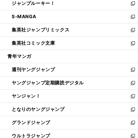
ジャンプルーキー！
く
で
ド
ィ
い
新
開
ウ
ン
ウ
し
S-MANGA
く
で
ド
ィ
い
新
開
ウ
ン
ウ
し
集英社ジャンプリミックス
く
で
ド
ィ
い
新
開
ウ
ン
ウ
し
集英社コミック文庫
く
で
ド
ィ
い
新
開
ウ
ン
ウ
し
青年マンガ
く
で
ド
ィ
い
開
ウ
ン
ウ
週刊ヤングジャンプ
く
で
ド
ィ
新
開
ウ
ン
し
ヤングジャンプ定期購読デジタル
く
で
ド
い
新
開
ウ
ウ
し
ヤンジャン！
く
で
ィ
い
新
開
ン
ウ
し
となりのヤングジャンプ
く
ド
ィ
い
新
ウ
ン
ウ
し
グランドジャンプ
で
ド
ィ
い
新
開
ウ
ン
ウ
し
ウルトラジャンプ
く
で
ド
ィ
い
新