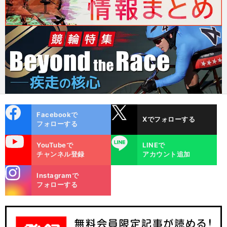
cebo
X
Facebookで
Xでフォローする
ok
フォローする
uTube
LINE
YouTubeで
LINEで
チャンネル登録
アカウント追加
stagra
Instagramで
m
フォローする