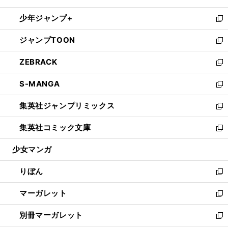
開
ウ
ン
ウ
し
少年ジャンプ+
く
で
ド
ィ
い
新
開
ウ
ン
ウ
し
ジャンプTOON
く
で
ド
ィ
い
新
開
ウ
ン
ウ
し
ZEBRACK
く
で
ド
ィ
い
新
開
ウ
ン
ウ
し
S-MANGA
く
で
ド
ィ
い
新
開
ウ
ン
ウ
し
集英社ジャンプリミックス
く
で
ド
ィ
い
新
開
ウ
ン
ウ
し
集英社コミック文庫
く
で
ド
ィ
い
新
開
ウ
ン
ウ
し
少女マンガ
く
で
ド
ィ
い
開
ウ
ン
ウ
りぼん
く
で
ド
ィ
新
開
ウ
ン
し
マーガレット
く
で
ド
い
新
開
ウ
ウ
し
別冊マーガレット
く
で
ィ
い
新
開
ン
ウ