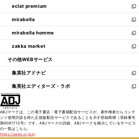
ン
ウ
し
eclat premium
く
で
ド
ィ
い
新
開
ウ
ン
ウ
し
mirabella
く
で
ド
ィ
い
新
開
ウ
ン
ウ
し
mirabella homme
く
で
ド
ィ
い
新
開
ウ
ン
ウ
し
zakka market
く
で
ド
ィ
い
新
開
ウ
ン
ウ
し
その他WEBサービス
く
で
ド
ィ
い
開
ウ
ン
ウ
集英社アドナビ
く
で
ド
ィ
新
開
ウ
ン
し
集英社エディターズ・ラボ
く
で
ド
い
新
開
ウ
ウ
し
く
で
ィ
い
開
ン
ウ
ABJマークは、この電子書店・電子書籍配信サービスが、著作権者からコンテ
く
ド
ィ
ンツ使用許諾を得た正規版配信サービスであることを示す登録商標（登録番号
ウ
ン
第6091713号）です。ABJマークの詳細、ABJマークを掲示しているサービス
で
ド
の一覧はこちら。
開
ウ
https://aebs.or.jp/
新