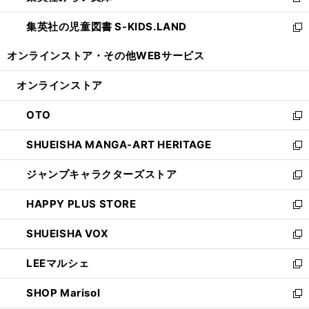
新
開
ウ
ン
し
集英社の児童図書 S-KIDS.LAND
く
で
ド
い
新
開
ウ
ウ
し
オンラインストア・
その他WEBサービス
く
で
ィ
い
開
ン
ウ
オンラインストア
く
ド
ィ
ウ
ン
OTO
で
ド
新
開
ウ
し
SHUEISHA MANGA-ART HERITAGE
く
で
い
新
開
ウ
し
ジャンプキャラクターズストア
く
ィ
い
新
ン
ウ
し
HAPPY PLUS STORE
ド
ィ
い
新
ウ
ン
ウ
し
SHUEISHA VOX
で
ド
ィ
い
新
開
ウ
ン
ウ
し
LEEマルシェ
く
で
ド
ィ
い
新
開
ウ
ン
ウ
し
SHOP Marisol
く
で
ド
ィ
い
新
開
ウ