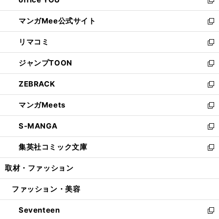
で
ィ
い
新
開
ン
ウ
し
マンガMee公式サイト
く
ド
ィ
い
新
ウ
ン
ウ
し
リマコミ
で
ド
ィ
い
新
開
ウ
ン
ウ
し
ジャンプTOON
く
で
ド
ィ
い
新
開
ウ
ン
ウ
し
ZEBRACK
く
で
ド
ィ
い
新
開
ウ
ン
ウ
し
マンガMeets
く
で
ド
ィ
い
新
開
ウ
ン
ウ
し
S-MANGA
く
で
ド
ィ
い
新
開
ウ
ン
ウ
し
集英社コミック文庫
く
で
ド
ィ
い
新
開
ウ
ン
ウ
し
取材・ファッション
く
で
ド
ィ
い
開
ウ
ン
ウ
ファッション・美容
く
で
ド
ィ
開
ウ
ン
Seventeen
く
で
ド
新