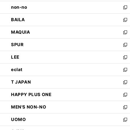
開
ウ
し
non-no
く
で
い
新
開
ウ
し
BAILA
く
ィ
い
新
ン
ウ
し
MAQUIA
ド
ィ
い
新
ウ
ン
ウ
し
SPUR
で
ド
ィ
い
新
開
ウ
ン
ウ
し
LEE
く
で
ド
ィ
い
新
開
ウ
ン
ウ
し
eclat
く
で
ド
ィ
い
新
開
ウ
ン
ウ
し
T JAPAN
く
で
ド
ィ
い
新
開
ウ
ン
ウ
し
HAPPY PLUS ONE
く
で
ド
ィ
い
新
開
ウ
ン
ウ
し
MEN'S NON-NO
く
で
ド
ィ
い
新
開
ウ
ン
ウ
し
UOMO
く
で
ド
ィ
い
新
開
ウ
ン
ウ
し