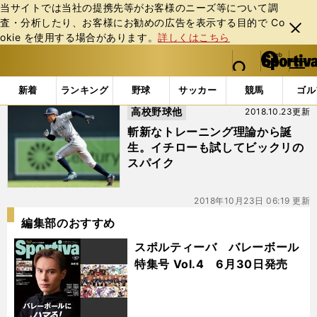
当サイトでは当社の提携先等がお客様のニーズ等について調
査・分析したり、お客様にお勧めの広告を表⽰する⽬的で Co
閉じ
okie を使⽤する場合があります。
詳しくはこちら
る
マイペ
web Sportiva (webスポルティーバ)
検索
メニュ
we
ー
「#ビモロスパイク」の最新ニュース・ 情報
b
ジ
新着
ランキング
野球
サッカー
競馬
ゴル
ス
高校野球他
2018.10.23更新
ポ
ル
斬新なトレーニング理論から誕
テ
生。イチローも試してビックリの
ィ
スパイク
ー
バ
2018年10月23日 06:19 更新
編集部のおすすめ
スポルティーバ バレーボール
特集号 Vol.4 6月30日発売