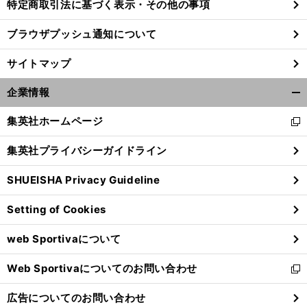
特定商取引法に基づく表示・その他の事項
ブラウザプッシュ通知について
サイトマップ
企業情報
開
く/
集英社ホームページ
新
閉
し
じ
集英社プライバシーガイドライン
い
る
ウ
SHUEISHA Privacy Guideline
ィ
ン
Setting of Cookies
ド
ウ
web Sportivaについて
で
開
Web Sportivaについてのお問い合わせ
く
新
し
広告についてのお問い合わせ
い