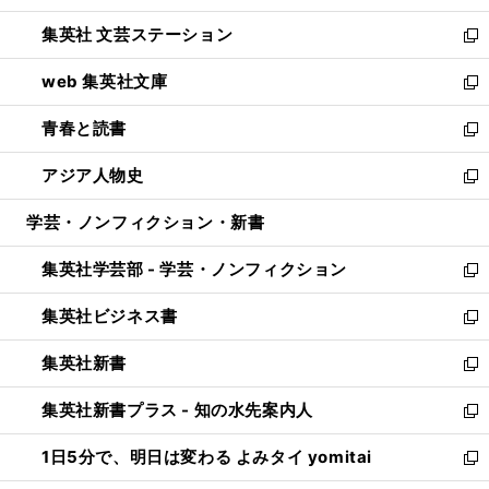
開
ウ
し
集英社 文芸ステーション
く
ィ
い
新
ン
ウ
し
web 集英社文庫
ド
ィ
い
新
ウ
ン
ウ
し
青春と読書
で
ド
ィ
い
新
開
ウ
ン
ウ
し
アジア人物史
く
で
ド
ィ
い
新
開
ウ
ン
ウ
し
学芸・ノンフィクション・新書
く
で
ド
ィ
い
開
ウ
ン
ウ
集英社学芸部 - 学芸・ノンフィクション
く
で
ド
ィ
新
開
ウ
ン
し
集英社ビジネス書
く
で
ド
い
新
開
ウ
ウ
し
集英社新書
く
で
ィ
い
新
開
ン
ウ
し
集英社新書プラス - 知の水先案内人
く
ド
ィ
い
新
ウ
ン
ウ
し
1日5分で、明日は変わる よみタイ yomitai
で
ド
ィ
い
新
開
ウ
ン
ウ
し