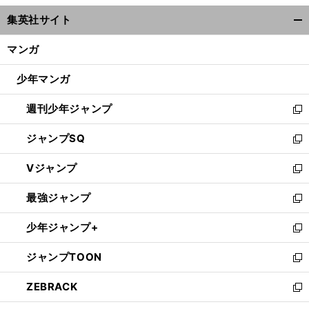
ウ
集英社サイト
ィ
開
ン
く/
マンガ
ド
閉
ウ
じ
少年マンガ
で
る
開
週刊少年ジャンプ
く
新
し
ジャンプSQ
い
新
ウ
し
Vジャンプ
ィ
い
新
ン
ウ
し
最強ジャンプ
ド
ィ
い
新
ウ
ン
ウ
し
少年ジャンプ+
で
ド
ィ
い
新
開
ウ
ン
ウ
し
ジャンプTOON
く
で
ド
ィ
い
新
開
ウ
ン
ウ
し
ZEBRACK
く
で
ド
ィ
い
新
開
ウ
ン
ウ
し