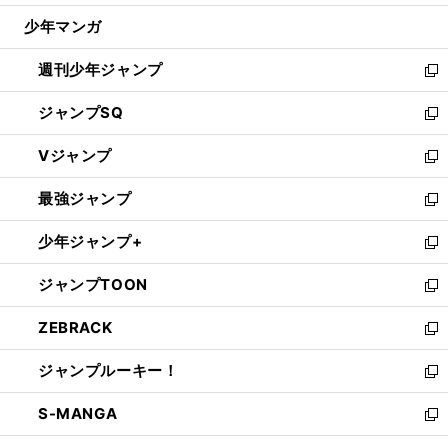
ウ
じ
少年マンガ
で
る
開
週刊少年ジャンプ
く
新
し
ジャンプSQ
い
新
ウ
し
Vジャンプ
ィ
い
新
ン
ウ
し
最強ジャンプ
ド
ィ
い
新
ウ
ン
ウ
し
少年ジャンプ+
で
ド
ィ
い
新
開
ウ
ン
ウ
し
ジャンプTOON
く
で
ド
ィ
い
新
開
ウ
ン
ウ
し
ZEBRACK
く
で
ド
ィ
い
新
開
ウ
ン
ウ
し
ジャンプルーキー！
く
で
ド
ィ
い
新
開
ウ
ン
ウ
し
S-MANGA
く
で
ド
ィ
い
新
開
ウ
ン
ウ
し