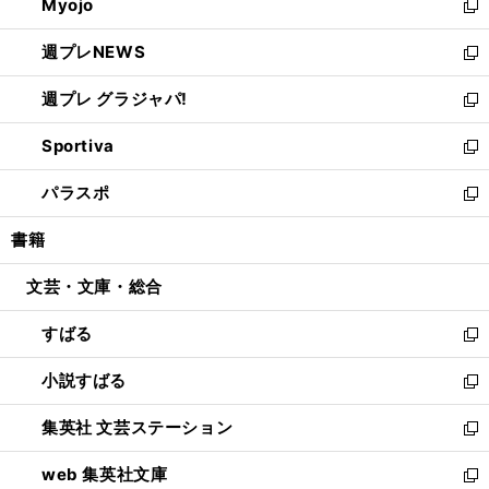
Myojo
く
で
ド
ィ
新
開
ウ
ン
し
週プレNEWS
く
で
ド
い
新
開
ウ
ウ
し
週プレ グラジャパ!
く
で
ィ
い
新
開
ン
ウ
し
Sportiva
く
ド
ィ
い
新
ウ
ン
ウ
し
パラスポ
で
ド
ィ
い
新
開
ウ
ン
ウ
し
書籍
く
で
ド
ィ
い
開
ウ
ン
ウ
文芸・文庫・総合
く
で
ド
ィ
開
ウ
ン
すばる
く
で
ド
新
開
ウ
し
小説すばる
く
で
い
新
開
ウ
し
集英社 文芸ステーション
く
ィ
い
新
ン
ウ
し
web 集英社文庫
ド
ィ
い
新