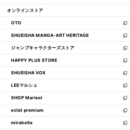
開
ン
ウ
オンラインストア
く
ド
ィ
ウ
ン
OTO
で
ド
新
開
ウ
し
SHUEISHA MANGA-ART HERITAGE
く
で
い
新
開
ウ
し
ジャンプキャラクターズストア
く
ィ
い
新
ン
ウ
し
HAPPY PLUS STORE
ド
ィ
い
新
ウ
ン
ウ
し
SHUEISHA VOX
で
ド
ィ
い
新
開
ウ
ン
ウ
し
LEEマルシェ
く
で
ド
ィ
い
新
開
ウ
ン
ウ
し
SHOP Marisol
く
で
ド
ィ
い
新
開
ウ
ン
ウ
し
eclat premium
く
で
ド
ィ
い
新
開
ウ
ン
ウ
し
mirabella
く
で
ド
ィ
い
新
開
ウ
ン
ウ