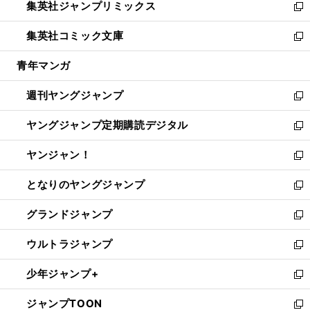
集英社ジャンプリミックス
く
で
ド
ィ
い
新
開
ウ
ン
ウ
し
集英社コミック文庫
く
で
ド
ィ
い
新
開
ウ
ン
ウ
し
青年マンガ
く
で
ド
ィ
い
開
ウ
ン
ウ
週刊ヤングジャンプ
く
で
ド
ィ
新
開
ウ
ン
し
ヤングジャンプ定期購読デジタル
く
で
ド
い
新
開
ウ
ウ
し
ヤンジャン！
く
で
ィ
い
新
開
ン
ウ
し
となりのヤングジャンプ
く
ド
ィ
い
新
ウ
ン
ウ
し
グランドジャンプ
で
ド
ィ
い
新
開
ウ
ン
ウ
し
ウルトラジャンプ
く
で
ド
ィ
い
新
開
ウ
ン
ウ
し
少年ジャンプ+
く
で
ド
ィ
い
新
開
ウ
ン
ウ
し
ジャンプTOON
く
で
ド
ィ
い
新