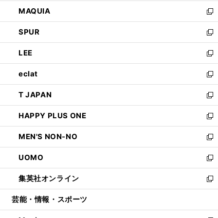
ン
ウ
し
MAQUIA
ド
ィ
い
新
ウ
ン
ウ
し
SPUR
で
ド
ィ
い
新
開
ウ
ン
ウ
し
LEE
く
で
ド
ィ
い
新
開
ウ
ン
ウ
し
eclat
く
で
ド
ィ
い
新
開
ウ
ン
ウ
し
T JAPAN
く
で
ド
ィ
い
新
開
ウ
ン
ウ
し
HAPPY PLUS ONE
く
で
ド
ィ
い
新
開
ウ
ン
ウ
し
MEN'S NON-NO
く
で
ド
ィ
い
新
開
ウ
ン
ウ
し
UOMO
く
で
ド
ィ
い
新
開
ウ
ン
ウ
し
集英社オンライン
く
で
ド
ィ
い
新
開
ウ
ン
ウ
し
芸能・情報・スポーツ
く
で
ド
ィ
い
開
ウ
ン
ウ