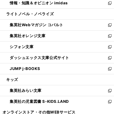
情報・知識＆オピニオン imidas
く
で
ド
ィ
い
新
開
ウ
ン
ウ
し
ライトノベル・ノベライズ
く
で
ド
ィ
い
開
ウ
ン
ウ
集英社Webマガジン コバルト
く
で
ド
ィ
新
開
ウ
ン
し
集英社オレンジ文庫
く
で
ド
い
新
開
ウ
ウ
し
シフォン文庫
く
で
ィ
い
新
開
ン
ウ
し
ダッシュエックス文庫公式サイト
く
ド
ィ
い
新
ウ
ン
ウ
し
JUMP j-BOOKS
で
ド
ィ
い
新
開
ウ
ン
ウ
し
キッズ
く
で
ド
ィ
い
開
ウ
ン
ウ
集英社みらい文庫
く
で
ド
ィ
新
開
ウ
ン
し
集英社の児童図書 S-KIDS.LAND
く
で
ド
い
新
開
ウ
ウ
し
オンラインストア・
その他WEBサービス
く
で
ィ
い