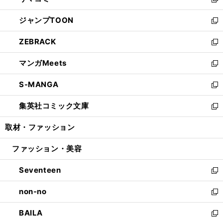
ィ
い
新
開
ウ
ン
ウ
し
ジャンプTOON
く
で
ド
ィ
い
新
開
ウ
ン
ウ
し
ZEBRACK
く
で
ド
ィ
い
新
開
ウ
ン
ウ
し
マンガMeets
く
で
ド
ィ
い
新
開
ウ
ン
ウ
し
S-MANGA
く
で
ド
ィ
い
新
開
ウ
ン
ウ
し
集英社コミック文庫
く
で
ド
ィ
い
新
開
ウ
ン
ウ
し
取材・ファッション
く
で
ド
ィ
い
開
ウ
ン
ウ
ファッション・美容
く
で
ド
ィ
開
ウ
ン
Seventeen
く
で
ド
新
開
ウ
し
non-no
く
で
い
新
開
ウ
し
BAILA
く
ィ
い
新