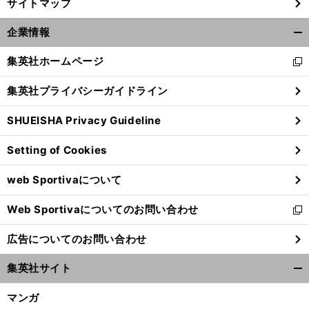
サイトマップ
企業情報
開
く/
集英社ホームページ
新
閉
し
じ
集英社プライバシーガイドライン
い
る
ウ
SHUEISHA Privacy Guideline
ィ
ン
Setting of Cookies
ド
ウ
web Sportivaについて
で
開
Web Sportivaについてのお問い合わせ
く
新
し
広告についてのお問い合わせ
い
ウ
集英社サイト
ィ
開
ン
く/
マンガ
ド
閉