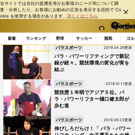
当サイトでは当社の提携先等がお客様のニーズ等について調
査・分析したり、お客様にお勧めの広告を表⽰する⽬的で Co
閉じ
okie を使⽤する場合があります。
詳しくはこちら
る
マイペ
web Sportiva (webスポルティーバ)
検索
メニュ
we
ー
「パラ・パワーリフティング」の検索結果
b
ジ
新着
ランキング
野球
サッカー
競馬
ゴル
ス
パラスポーツ
2019.04.26更新
ポ
ル
パラ・パワーリフティングで新記
テ
録が続々。競技環境の変化が実を
ィ
結ぶ
ー
バ
パラスポーツ
2018.10.11更新
競技歴１年弱でアジア５位。パ
ラ・パワーリフター樋口健太郎が
歩む道
パラスポーツ
2018.09.23更新
伸びしろだらけ！「 パラ・パワー