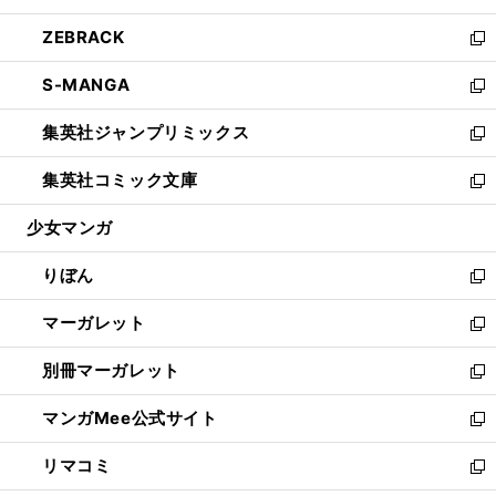
開
ウ
ン
ウ
し
ZEBRACK
く
で
ド
ィ
い
新
開
ウ
ン
ウ
し
S-MANGA
く
で
ド
ィ
い
新
開
ウ
ン
ウ
し
集英社ジャンプリミックス
く
で
ド
ィ
い
新
開
ウ
ン
ウ
し
集英社コミック文庫
く
で
ド
ィ
い
新
開
ウ
ン
ウ
し
少女マンガ
く
で
ド
ィ
い
開
ウ
ン
ウ
りぼん
く
で
ド
ィ
新
開
ウ
ン
し
マーガレット
く
で
ド
い
新
開
ウ
ウ
し
別冊マーガレット
く
で
ィ
い
新
開
ン
ウ
し
マンガMee公式サイト
く
ド
ィ
い
新
ウ
ン
ウ
し
リマコミ
で
ド
ィ
い
新
開
ウ
ン
ウ
し