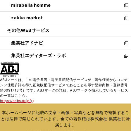
し
mirabella homme
く
で
ド
ィ
い
新
開
ウ
ン
ウ
し
zakka market
く
で
ド
ィ
い
新
開
ウ
ン
ウ
し
その他WEBサービス
く
で
ド
ィ
い
開
ウ
ン
ウ
集英社アドナビ
く
で
ド
ィ
新
開
ウ
ン
し
集英社エディターズ・ラボ
く
で
ド
い
新
開
ウ
ウ
し
く
で
ィ
い
開
ン
ウ
ABJマークは、この電子書店・電子書籍配信サービスが、著作権者からコンテ
く
ド
ィ
ンツ使用許諾を得た正規版配信サービスであることを示す登録商標（登録番号
ウ
ン
第6091713号）です。ABJマークの詳細、ABJマークを掲示しているサービス
で
ド
の一覧はこちら。
開
ウ
https://aebs.or.jp/
新
く
で
し
い
開
本ホームページに記載の文章・画像・写真などを無断で複製するこ
ウ
く
とは法律で禁じられています。全ての著作権は株式会社 集英社に帰
ィ
属します。
ン
ド