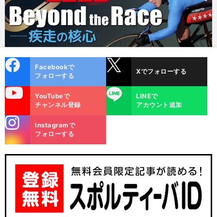
cebo
X
Facebookで
Xでフォローする
ok
フォローする
uTube
LINE
YouTubeで
LINEで
チャンネル登録
アカウント追加
stagra
Instagramで
m
フォローする