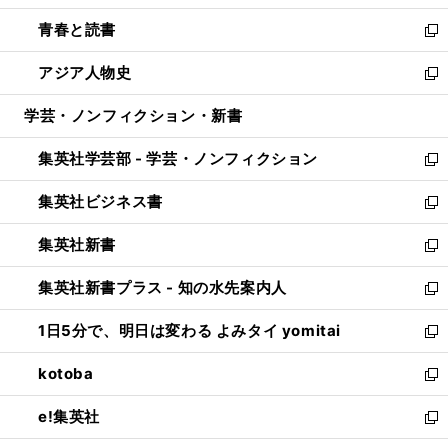
ウ
ン
ウ
し
青春と読書
で
ド
ィ
い
新
開
ウ
ン
ウ
し
アジア人物史
く
で
ド
ィ
い
新
開
ウ
ン
ウ
し
学芸・ノンフィクション・新書
く
で
ド
ィ
い
開
ウ
ン
ウ
集英社学芸部 - 学芸・ノンフィクション
く
で
ド
ィ
新
開
ウ
ン
し
集英社ビジネス書
く
で
ド
い
新
開
ウ
ウ
し
集英社新書
く
で
ィ
い
新
開
ン
ウ
し
集英社新書プラス - 知の水先案内人
く
ド
ィ
い
新
ウ
ン
ウ
し
1日5分で、明日は変わる よみタイ yomitai
で
ド
ィ
い
新
開
ウ
ン
ウ
し
kotoba
く
で
ド
ィ
い
新
開
ウ
ン
ウ
し
e!集英社
く
で
ド
ィ
い
新
開
ウ
ン
ウ
し