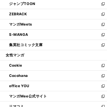
ジャンプTOON
く
で
ド
ィ
い
新
開
ウ
ン
ウ
し
ZEBRACK
く
で
ド
ィ
い
新
開
ウ
ン
ウ
し
マンガMeets
く
で
ド
ィ
い
新
開
ウ
ン
ウ
し
S-MANGA
く
で
ド
ィ
い
新
開
ウ
ン
ウ
し
集英社コミック文庫
く
で
ド
ィ
い
新
開
ウ
ン
ウ
し
女性マンガ
く
で
ド
ィ
い
開
ウ
ン
ウ
Cookie
く
で
ド
ィ
新
開
ウ
ン
し
Cocohana
く
で
ド
い
新
開
ウ
ウ
し
office YOU
く
で
ィ
い
新
開
ン
ウ
し
マンガMee公式サイト
く
ド
ィ
い
新
ウ
ン
ウ
し
リマコミ
で
ド