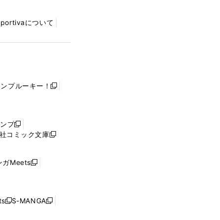
Sportivaについて
ャンプルーキー！
新
し
い
ウ
ャンプ
新
ィ
社コミック文庫
し
新
ン
い
し
ド
ウ
い
ウ
ガMeets
新
ィ
ウ
で
し
ン
ィ
開
い
ド
ン
く
ウ
ウ
ド
s
S-MANGA
新
新
ィ
で
ウ
し
し
ン
開
で