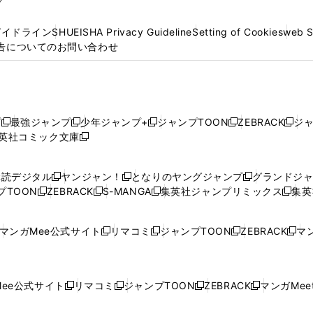
プ
ガイドライン
SHUEISHA Privacy Guideline
Setting of Cookies
web 
告についてのお問い合わせ
プ
最強ジャンプ
少年ジャンプ+
ジャンプTOON
ZEBRACK
ジ
新
新
新
新
新
英社コミック文庫
し
新
し
し
し
し
い
い
し
い
い
い
ウ
ウ
い
ウ
ウ
ウ
購読デジタル
ヤンジャン！
となりのヤングジャンプ
グランドジ
新
新
新
ィ
ィ
ウ
ィ
ィ
ィ
プTOON
ZEBRACK
S-MANGA
集英社ジャンプリミックス
集英
新
し
新
し
新
し
新
ン
ン
ィ
ン
ン
ン
し
い
し
い
し
い
し
ド
ド
ン
ド
ド
ド
い
ウ
い
ウ
い
ウ
い
ウ
ウ
ド
ウ
ウ
ウ
マンガMee公式サイト
リマコミ
ジャンプTOON
ZEBRACK
マン
新
新
新
新
ウ
ィ
ウ
ィ
ウ
ィ
ウ
で
で
ウ
で
で
で
し
し
し
し
し
ィ
ン
ィ
ン
ィ
ン
ィ
開
開
で
開
開
開
い
い
い
い
い
ン
ド
ン
ド
ン
ド
ン
く
く
開
く
く
く
ウ
ウ
ウ
ウ
ウ
ド
ウ
ド
ウ
ド
ウ
ド
ee公式サイト
リマコミ
ジャンプTOON
ZEBRACK
マンガMeet
く
新
新
新
新
ィ
ィ
ィ
ィ
ィ
ウ
で
ウ
で
ウ
で
ウ
し
し
し
し
ン
ン
ン
ン
ン
で
開
で
開
で
開
で