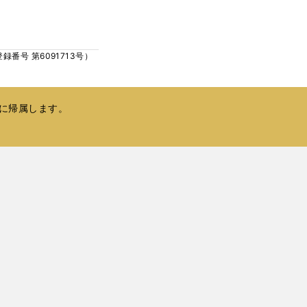
ウ
い
で
ウ
開
ィ
く
号 第6091713号）
ン
ド
ウ
で
に帰属します。
開
く