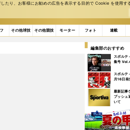
たり、お客様にお勧めの広告を表⽰する⽬的で Cookie を使⽤す
フ
その他球技
その他競技
モーター
フォト
連載
編集部のおすすめ
スポルテ
集号 Vol
スポルテ
月16日発
最新記事
プッシュ
いて