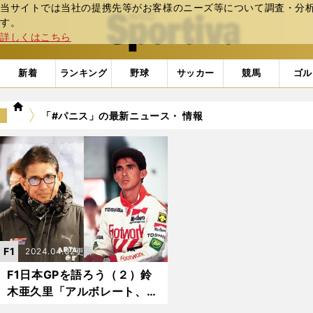
当サイトでは当社の提携先等がお客様のニーズ等について調査・分析し
web Sportiva (webスポルティーバ)
す。
詳しくはこちら
新着
ランキング
野球
サッカー
競馬
ゴル
we
「#パニス」の最新ニュース・ 情報
b
ス
ポ
ル
テ
ィ
ー
バ
F1
2024.04.02更新
F1日本GPを語ろう（２）鈴
木亜久里「アルボレート、ワ
ーウィック...みんないい奴。