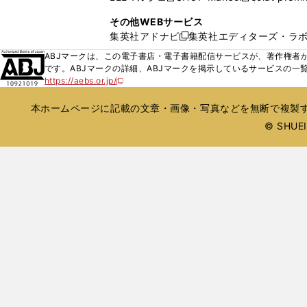
ィ
ウ
い
し
し
ン
その他WEBサービス
で
ウ
い
い
ド
集英社アドナビ
集英社エディターズ・ラ
開
新
ィ
ウ
ウ
ウ
く
し
ABJマークは、この電子書店・電子書籍配信サービスが、著作権者か
ン
ィ
ィ
で
い
です。ABJマークの詳細、ABJマークを掲示しているサービスの一
ド
ン
ン
開
https://aebs.or.jp/
ウ
新
ウ
ド
ド
く
し
ィ
で
ウ
ウ
い
本ホームページに記載の文章・画像・写真などを無断で複製す
ン
開
で
で
ウ
ド
© SHUEIS
ィ
く
開
開
ン
ウ
く
く
ド
で
ウ
開
で
開
く
く