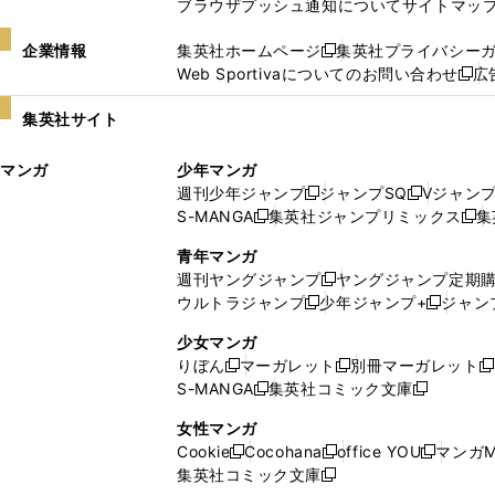
ブラウザプッシュ通知について
サイトマッ
企業情報
集英社ホームページ
集英社プライバシー
新
Web Sportivaについてのお問い合わせ
広
し
新
い
し
集英社サイト
ウ
い
ィ
ウ
マンガ
少年マンガ
ン
ィ
週刊少年ジャンプ
ジャンプSQ
Vジャン
ド
ン
新
新
S-MANGA
集英社ジャンプリミックス
集
ウ
ド
新
し
し
新
で
ウ
し
い
い
し
青年マンガ
開
で
い
ウ
ウ
い
週刊ヤングジャンプ
ヤングジャンプ定期
新
く
開
ウ
ィ
ィ
ウ
ウルトラジャンプ
少年ジャンプ+
ジャン
新
し
新
く
ィ
ン
ン
ィ
し
い
し
ン
ド
ド
ン
少女マンガ
い
ウ
い
ド
ウ
ウ
ド
りぼん
マーガレット
別冊マーガレット
新
新
新
ウ
ィ
ウ
ウ
で
で
ウ
S-MANGA
集英社コミック文庫
し
新
し
新
ィ
ン
ィ
で
開
開
で
い
し
い
し
ン
ド
ン
女性マンガ
開
く
く
開
ウ
い
ウ
い
ド
ウ
ド
Cookie
Cocohana
office YOU
マンガM
く
く
新
新
新
ィ
ウ
ィ
ウ
ウ
で
ウ
集英社コミック文庫
し
新
し
し
ン
ィ
ン
ィ
で
開
で