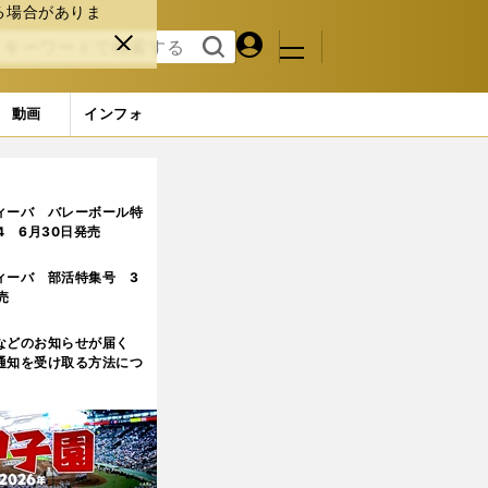
る場合がありま
マイペ
閉じ
検索
メニュ
ー
る
す
ジ
る
動画
インフォ
ィーバ バレーボール特
.4 6月30日発売
ィーバ 部活特集号 3
売
などのお知らせが届く
通知を受け取る方法につ