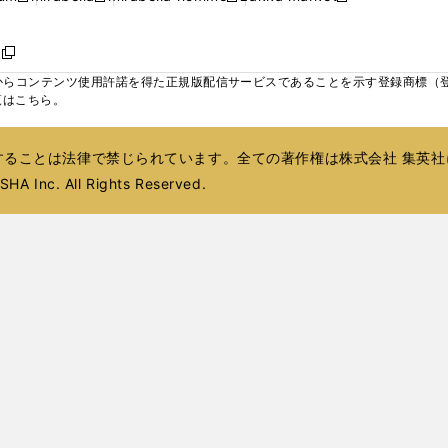
ィ
ウ
ウ
ウ
く
く
く
く
い
し
し
い
し
し
い
ン
で
で
で
ウ
い
い
ウ
い
い
ウ
ド
ボ
開
開
開
新
ィ
ウ
ウ
ィ
ウ
ウ
ィ
ウ
く
く
く
し
らコンテンツ使用許諾を得た正規版配信サービスであることを示す登録商標（登録番
ン
ィ
ィ
ン
ィ
ィ
ン
で
い
覧はこちら。
ド
ン
ン
ド
ン
ン
ド
開
ウ
ウ
ド
ド
ウ
ド
ド
ウ
く
ィ
で
ウ
ウ
で
ウ
ウ
で
ることは法律で禁じられています。全ての著作権は株式会社 集英社
ン
開
で
で
開
で
で
開
ド
HA Inc. All Rights Reserved.
く
開
開
く
開
開
く
ウ
く
く
く
く
で
開
く