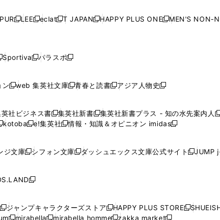
い
い
い
い
ド
ド
ド
ド
ド
開
く
開
く
開
く
開
ウ
ウ
ウ
ウ
ウ
ウ
ウ
ウ
ウ
PUR
LEE
eclat
T JAPAN
HAPPY PLUS ONE
MEN'S NON-
く
く
く
く
新
新
新
新
新
ィ
ィ
ィ
ィ
で
で
で
で
で
し
し
し
し
し
ン
ン
ン
ン
開
開
開
開
開
い
い
い
い
い
ド
ド
ド
ド
く
く
く
く
く
ウ
ウ
ウ
ウ
ウ
ウ
ウ
ウ
ウ
Sportiva
パラスポ
新
新
ィ
ィ
ィ
ィ
ィ
で
で
で
で
し
し
し
ン
ン
ン
ン
ン
開
開
開
開
い
い
い
ド
ド
ド
ド
ド
ョン
web 集英社文庫
青春と読書
アジア人物史
く
く
く
く
新
新
新
新
ウ
ウ
ウ
ウ
ウ
ウ
ウ
ウ
し
し
し
し
ィ
ィ
ィ
で
で
で
で
で
い
い
い
い
ン
ン
ン
集英社ビジネス書
集英社新書
集英社新書プラス - 知の水先案内人
開
開
開
開
開
新
新
新
ウ
ウ
ウ
ウ
ド
ド
ド
kotoba
e!集英社
情報・知識＆オピニオン imidas
く
く
く
く
く
新
し
新
し
新
ィ
ィ
ィ
ィ
ウ
ウ
ウ
し
し
い
し
い
し
ン
ン
ン
ン
で
で
で
い
い
ウ
い
ウ
い
ド
ド
ド
ド
ンジ文庫
シフォン文庫
ダッシュエックス文庫公式サイト
JUMP 
開
開
開
新
新
新
ウ
ウ
ィ
ウ
ィ
ウ
ウ
ウ
ウ
ウ
く
く
く
し
し
し
ィ
ィ
ン
ィ
ン
ィ
で
で
で
で
い
い
い
ン
ン
ド
ン
ド
ン
S.LAND
開
開
開
開
新
ウ
ウ
ウ
ド
ド
ウ
ド
ウ
ド
く
く
く
く
し
ィ
ィ
ィ
ウ
ウ
で
ウ
で
ウ
い
ン
ン
ン
ジャンプキャラクターズストア
HAPPY PLUS STORE
SHUEIS
で
で
開
で
開
で
新
新
新
ウ
ド
ド
ド
ium
mirabella
mirabella homme
zakka market
開
開
く
開
く
開
し
新
新
新
し
新
し