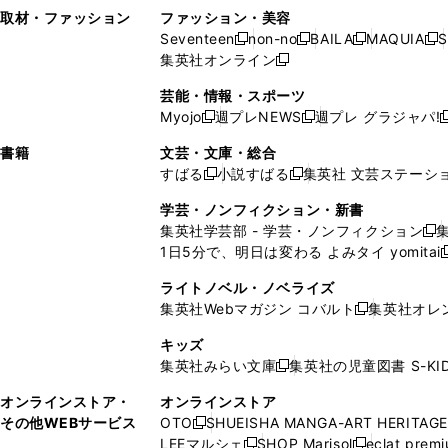
い
し
い
い
ド
ン
ド
ン
取材・ファッション
ファッション・美容
開
く
開
ウ
い
ウ
ウ
ウ
ド
ウ
ド
Seventeen
non-no
BAILA
MAQUIA
S
く
く
新
新
新
新
ィ
ウ
ィ
ィ
で
ウ
で
ウ
集英社オンライン
し
新
し
し
し
ン
ィ
ン
ン
開
で
開
で
い
し
い
い
い
ド
ン
ド
ド
芸能・情報・スポーツ
く
開
く
開
ウ
い
ウ
ウ
ウ
ウ
ド
ウ
ウ
Myojo
週プレNEWS
週プレ グラジャパ!
く
く
新
新
新
ィ
ウ
ィ
ィ
ィ
で
ウ
で
で
し
し
ン
ィ
ン
ン
ン
書籍
文芸・文庫・総合
開
で
開
開
い
い
ド
ン
ド
ド
ド
すばる
小説すばる
集英社 文芸ステーシ
く
開
く
く
新
新
ウ
ウ
ウ
ド
ウ
ウ
ウ
く
し
し
ィ
ィ
学芸・ノンフィクション・新書
で
ウ
で
で
で
い
い
ン
ン
集英社学芸部 - 学芸・ノンフィクション
開
で
開
開
開
新
ウ
ウ
ド
ド
1日5分で、明日は変わる よみタイ yomitai
く
開
く
く
く
し
新
ィ
ィ
ウ
ウ
く
い
ン
ン
ライトノベル・ノベライズ
で
で
ウ
ド
ド
集英社Webマガジン コバルト
集英社オレ
開
開
新
ィ
ウ
ウ
く
く
し
ン
キッズ
で
で
い
ド
集英社みらい文庫
集英社の児童図書 S-KID
開
開
新
ウ
ウ
く
く
し
ィ
オンラインストア・
オンラインストア
で
い
ン
その他WEBサービス
OTO
SHUEISHA MANGA-ART HERITAGE
開
新
ウ
ド
LEEマルシェ
SHOP Marisol
eclat prem
く
し
新
新