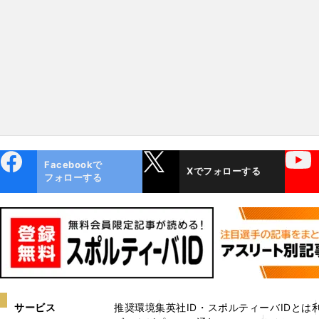
一番つまらなかったのは...」
ebo
X
YouTube
Facebookで
Xでフォローする
ok
フォローする
サービス
推奨環境
集英社ID・スポルティーバIDとは