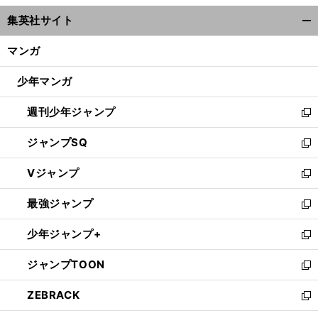
ウ
集英社サイト
ィ
開
ン
く/
マンガ
ド
閉
ウ
じ
少年マンガ
で
る
開
週刊少年ジャンプ
く
新
し
ジャンプSQ
い
新
ウ
し
Vジャンプ
ィ
い
新
ン
ウ
し
最強ジャンプ
ド
ィ
い
新
ウ
ン
ウ
し
少年ジャンプ+
で
ド
ィ
い
新
開
ウ
ン
ウ
し
ジャンプTOON
く
で
ド
ィ
い
新
開
ウ
ン
ウ
し
ZEBRACK
く
で
ド
ィ
い
新
開
ウ
ン
ウ
し