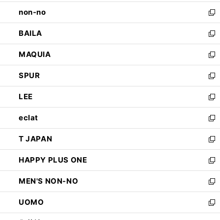
開
ウ
し
non-no
く
で
い
新
開
ウ
し
BAILA
く
ィ
い
新
ン
ウ
し
MAQUIA
ド
ィ
い
新
ウ
ン
ウ
し
SPUR
で
ド
ィ
い
新
開
ウ
ン
ウ
し
LEE
く
で
ド
ィ
い
新
開
ウ
ン
ウ
し
eclat
く
で
ド
ィ
い
新
開
ウ
ン
ウ
し
T JAPAN
く
で
ド
ィ
い
新
開
ウ
ン
ウ
し
HAPPY PLUS ONE
く
で
ド
ィ
い
新
開
ウ
ン
ウ
し
MEN'S NON-NO
く
で
ド
ィ
い
新
開
ウ
ン
ウ
し
UOMO
く
で
ド
ィ
い
新
開
ウ
ン
ウ
し