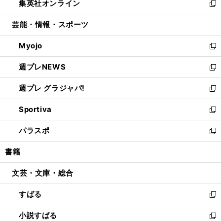
集英社オンライン
く
で
ド
ィ
い
新
開
ウ
ン
ウ
し
芸能・情報・スポーツ
く
で
ド
ィ
い
開
ウ
ン
ウ
Myojo
く
で
ド
ィ
新
開
ウ
ン
し
週プレNEWS
く
で
ド
い
新
開
ウ
ウ
し
週プレ グラジャパ!
く
で
ィ
い
新
開
ン
ウ
し
Sportiva
く
ド
ィ
い
新
ウ
ン
ウ
し
パラスポ
で
ド
ィ
い
新
開
ウ
ン
ウ
し
書籍
く
で
ド
ィ
い
開
ウ
ン
ウ
文芸・文庫・総合
く
で
ド
ィ
開
ウ
ン
すばる
く
で
ド
新
開
ウ
し
小説すばる
く
で
い
新