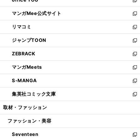
で
ィ
い
新
開
ン
ウ
し
マンガMee公式サイト
く
ド
ィ
い
新
ウ
ン
ウ
し
リマコミ
で
ド
ィ
い
新
開
ウ
ン
ウ
し
ジャンプTOON
く
で
ド
ィ
い
新
開
ウ
ン
ウ
し
ZEBRACK
く
で
ド
ィ
い
新
開
ウ
ン
ウ
し
マンガMeets
く
で
ド
ィ
い
新
開
ウ
ン
ウ
し
S-MANGA
く
で
ド
ィ
い
新
開
ウ
ン
ウ
し
集英社コミック文庫
く
で
ド
ィ
い
新
開
ウ
ン
ウ
し
取材・ファッション
く
で
ド
ィ
い
開
ウ
ン
ウ
ファッション・美容
く
で
ド
ィ
開
ウ
ン
Seventeen
く
で
ド
新