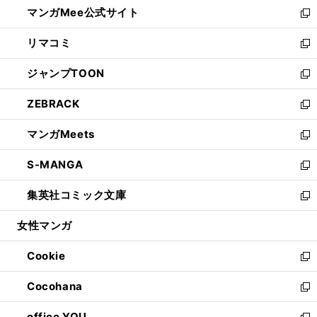
し
マンガMee公式サイト
く
ド
ィ
い
新
ウ
ン
ウ
し
リマコミ
で
ド
ィ
い
新
開
ウ
ン
ウ
し
ジャンプTOON
く
で
ド
ィ
い
新
開
ウ
ン
ウ
し
ZEBRACK
く
で
ド
ィ
い
新
開
ウ
ン
ウ
し
マンガMeets
く
で
ド
ィ
い
新
開
ウ
ン
ウ
し
S-MANGA
く
で
ド
ィ
い
新
開
ウ
ン
ウ
し
集英社コミック文庫
く
で
ド
ィ
い
新
開
ウ
ン
ウ
し
女性マンガ
く
で
ド
ィ
い
開
ウ
ン
ウ
Cookie
く
で
ド
ィ
新
開
ウ
ン
し
Cocohana
く
で
ド
い
新
開
ウ
ウ
し
office YOU
く