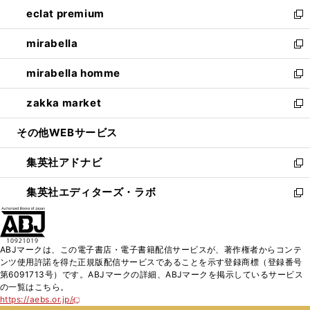
ン
ウ
し
eclat premium
く
で
ド
ィ
い
新
開
ウ
ン
ウ
し
mirabella
く
で
ド
ィ
い
新
開
ウ
ン
ウ
し
mirabella homme
く
で
ド
ィ
い
新
開
ウ
ン
ウ
し
zakka market
く
で
ド
ィ
い
新
開
ウ
ン
ウ
し
その他WEBサービス
く
で
ド
ィ
い
開
ウ
ン
ウ
集英社アドナビ
く
で
ド
ィ
新
開
ウ
ン
し
集英社エディターズ・ラボ
く
で
ド
い
新
開
ウ
ウ
し
く
で
ィ
い
開
ン
ウ
ABJマークは、この電子書店・電子書籍配信サービスが、著作権者からコンテ
く
ド
ィ
ンツ使用許諾を得た正規版配信サービスであることを示す登録商標（登録番号
ウ
ン
第6091713号）です。ABJマークの詳細、ABJマークを掲示しているサービス
で
ド
の一覧はこちら。
開
ウ
https://aebs.or.jp/
新