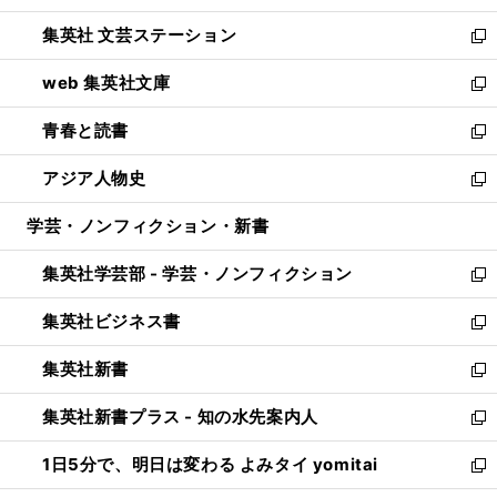
開
ウ
し
集英社 文芸ステーション
く
ィ
い
新
ン
ウ
し
web 集英社文庫
ド
ィ
い
新
ウ
ン
ウ
し
青春と読書
で
ド
ィ
い
新
開
ウ
ン
ウ
し
アジア人物史
く
で
ド
ィ
い
新
開
ウ
ン
ウ
し
学芸・ノンフィクション・新書
く
で
ド
ィ
い
開
ウ
ン
ウ
集英社学芸部 - 学芸・ノンフィクション
く
で
ド
ィ
新
開
ウ
ン
し
集英社ビジネス書
く
で
ド
い
新
開
ウ
ウ
し
集英社新書
く
で
ィ
い
新
開
ン
ウ
し
集英社新書プラス - 知の水先案内人
く
ド
ィ
い
新
ウ
ン
ウ
し
1日5分で、明日は変わる よみタイ yomitai
で
ド
ィ
い
新
開
ウ
ン
ウ
し