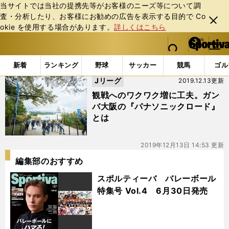
当サイトでは当社の提携先等がお客様のニーズ等について調
査・分析したり、お客様にお勧めの広告を表⽰する⽬的で Co
閉じ
okie を使⽤する場合があります。
詳しくはこちら
る
マイペ
web Sportiva (webスポルティーバ)
検索
メニュ
we
ー
「#パナソニックロード」の最新ニュース・ 情報
b
ジ
新着
ランキング
野球
サッカー
競馬
ゴル
ス
Jリーグ
2019.12.13更新
ポ
ル
観戦へのワクワク増に工夫。ガン
テ
バ大阪の『パナソニックロード』
ィ
とは
ー
バ
2019年12月13日 14:53 更新
編集部のおすすめ
スポルティーバ バレーボール
特集号 Vol.4 6月30日発売