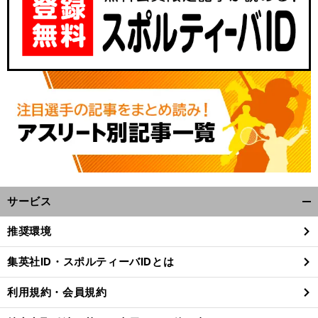
サービス
開
く/
推奨環境
閉
じ
集英社ID・スポルティーバIDとは
る
利用規約・会員規約