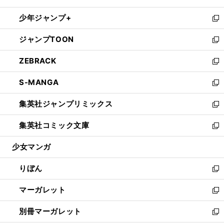
開
ウ
ン
ウ
し
少年ジャンプ+
く
で
ド
ィ
い
新
開
ウ
ン
ウ
し
ジャンプTOON
く
で
ド
ィ
い
新
開
ウ
ン
ウ
し
ZEBRACK
く
で
ド
ィ
い
新
開
ウ
ン
ウ
し
S-MANGA
く
で
ド
ィ
い
新
開
ウ
ン
ウ
し
集英社ジャンプリミックス
く
で
ド
ィ
い
新
開
ウ
ン
ウ
し
集英社コミック文庫
く
で
ド
ィ
い
新
開
ウ
ン
ウ
し
少女マンガ
く
で
ド
ィ
い
開
ウ
ン
ウ
りぼん
く
で
ド
ィ
新
開
ウ
ン
し
マーガレット
く
で
ド
い
新
開
ウ
ウ
し
別冊マーガレット
く
で
ィ
い
新
開
ン
ウ