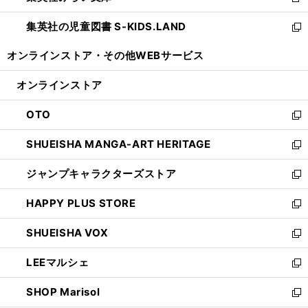
新
開
ウ
ン
し
集英社の児童図書 S-KIDS.LAND
く
で
ド
い
新
開
ウ
ウ
し
オンラインストア・
その他WEBサービス
く
で
ィ
い
開
ン
ウ
オンラインストア
く
ド
ィ
ウ
ン
OTO
で
ド
新
開
ウ
し
SHUEISHA MANGA-ART HERITAGE
く
で
い
新
開
ウ
し
ジャンプキャラクターズストア
く
ィ
い
新
ン
ウ
し
HAPPY PLUS STORE
ド
ィ
い
新
ウ
ン
ウ
し
SHUEISHA VOX
で
ド
ィ
い
新
開
ウ
ン
ウ
し
LEEマルシェ
く
で
ド
ィ
い
新
開
ウ
ン
ウ
し
SHOP Marisol
く
で
ド
ィ
い
新
開
ウ