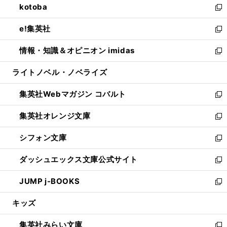
kotoba
く
で
ド
ィ
い
新
開
ウ
ン
ウ
し
e!集英社
く
で
ド
ィ
い
新
開
ウ
ン
ウ
し
情報・知識＆オピニオン imidas
く
で
ド
ィ
い
新
開
ウ
ン
ウ
し
ライトノベル・ノベライズ
く
で
ド
ィ
い
開
ウ
ン
ウ
集英社Webマガジン コバルト
く
で
ド
ィ
新
開
ウ
ン
し
集英社オレンジ文庫
く
で
ド
い
新
開
ウ
ウ
し
シフォン文庫
く
で
ィ
い
新
開
ン
ウ
し
ダッシュエックス文庫公式サイト
く
ド
ィ
い
新
ウ
ン
ウ
し
JUMP j-BOOKS
で
ド
ィ
い
新
開
ウ
ン
ウ
し
キッズ
く
で
ド
ィ
い
開
ウ
ン
ウ
集英社みらい文庫
く
で
ド
ィ