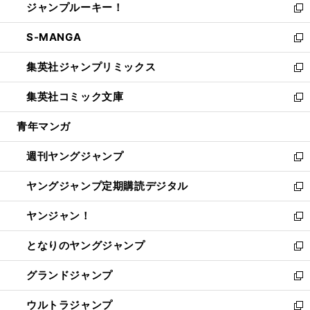
ジャンプルーキー！
く
で
ド
ィ
い
新
開
ウ
ン
ウ
し
S-MANGA
く
で
ド
ィ
い
新
開
ウ
ン
ウ
し
集英社ジャンプリミックス
く
で
ド
ィ
い
新
開
ウ
ン
ウ
し
集英社コミック文庫
く
で
ド
ィ
い
新
開
ウ
ン
ウ
し
青年マンガ
く
で
ド
ィ
い
開
ウ
ン
ウ
週刊ヤングジャンプ
く
で
ド
ィ
新
開
ウ
ン
し
ヤングジャンプ定期購読デジタル
く
で
ド
い
新
開
ウ
ウ
し
ヤンジャン！
く
で
ィ
い
新
開
ン
ウ
し
となりのヤングジャンプ
く
ド
ィ
い
新
ウ
ン
ウ
し
グランドジャンプ
で
ド
ィ
い
新
開
ウ
ン
ウ
し
ウルトラジャンプ
く
で
ド
ィ
い
新