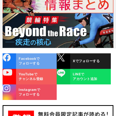
cebo
X
Facebookで
Xでフォローする
ok
フォローする
uTube
LINE
YouTubeで
LINEで
チャンネル登録
アカウント追加
stagra
Instagramで
m
フォローする