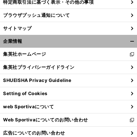
特定商取引法に基づく表示・その他の事項
ブラウザプッシュ通知について
サイトマップ
企業情報
開
く/
集英社ホームページ
新
閉
し
じ
集英社プライバシーガイドライン
い
る
ウ
SHUEISHA Privacy Guideline
ィ
ン
Setting of Cookies
ド
ウ
web Sportivaについて
で
開
Web Sportivaについてのお問い合わせ
く
新
し
広告についてのお問い合わせ
い