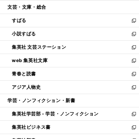
開
ウ
ン
ウ
文芸・文庫・総合
く
で
ド
ィ
開
ウ
ン
すばる
く
で
ド
新
開
ウ
し
小説すばる
く
で
い
新
開
ウ
し
集英社 文芸ステーション
く
ィ
い
新
ン
ウ
し
web 集英社文庫
ド
ィ
い
新
ウ
ン
ウ
し
青春と読書
で
ド
ィ
い
新
開
ウ
ン
ウ
し
アジア人物史
く
で
ド
ィ
い
新
開
ウ
ン
ウ
し
学芸・ノンフィクション・新書
く
で
ド
ィ
い
開
ウ
ン
ウ
集英社学芸部 - 学芸・ノンフィクション
く
で
ド
ィ
新
開
ウ
ン
し
集英社ビジネス書
く
で
ド
い
新
開
ウ
ウ
し