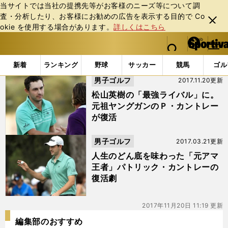
当サイトでは当社の提携先等がお客様のニーズ等について調
査・分析したり、お客様にお勧めの広告を表⽰する⽬的で Co
閉じ
okie を使⽤する場合があります。
詳しくはこちら
る
マイペ
web Sportiva (webスポルティーバ)
検索
メニュ
we
ー
「#パトリック・カントレー」の最新ニュース・ 情報
b
ジ
新着
ランキング
野球
サッカー
競馬
ゴル
ス
男子ゴルフ
2017.11.20更新
ポ
ル
松山英樹の「最強ライバル」に。
テ
元祖ヤングガンのＰ・カントレー
ィ
が復活
ー
バ
男子ゴルフ
2017.03.21更新
人生のどん底を味わった「元アマ
王者」パトリック・カントレーの
復活劇
2017年11月20日 11:19 更新
編集部のおすすめ