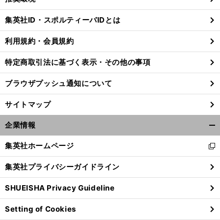
閉
じ
集英社ID・スポルティーバIDとは
る
利用規約・会員規約
特定商取引法に基づく表示・その他の事項
ブラウザプッシュ通知について
サイトマップ
企業情報
開
く/
集英社ホームページ
新
閉
し
じ
集英社プライバシーガイドライン
い
る
ウ
SHUEISHA Privacy Guideline
ィ
ン
Setting of Cookies
ド