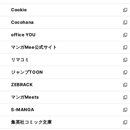
開
ウ
ン
ウ
Cookie
く
で
ド
ィ
新
開
ウ
ン
し
Cocohana
く
で
ド
い
新
開
ウ
ウ
し
office YOU
く
で
ィ
い
新
開
ン
ウ
し
マンガMee公式サイト
く
ド
ィ
い
新
ウ
ン
ウ
し
リマコミ
で
ド
ィ
い
新
開
ウ
ン
ウ
し
ジャンプTOON
く
で
ド
ィ
い
新
開
ウ
ン
ウ
し
ZEBRACK
く
で
ド
ィ
い
新
開
ウ
ン
ウ
し
マンガMeets
く
で
ド
ィ
い
新
開
ウ
ン
ウ
し
S-MANGA
く
で
ド
ィ
い
新
開
ウ
ン
ウ
し
集英社コミック文庫
く
で
ド
ィ
い
新
開
ウ
ン
ウ
し