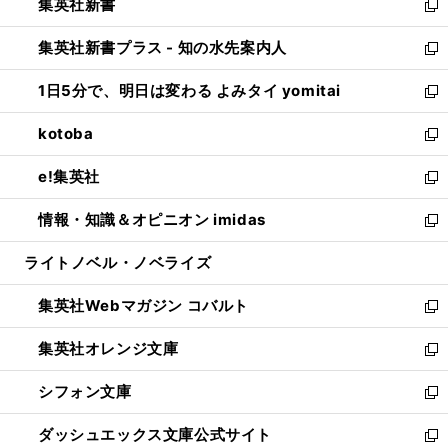
集英社新書
く
で
ィ
い
新
開
ン
ウ
し
集英社新書プラス - 知の水先案内人
く
ド
ィ
い
新
ウ
ン
ウ
し
1日5分で、明日は変わる よみタイ yomitai
で
ド
ィ
い
新
開
ウ
ン
ウ
し
kotoba
く
で
ド
ィ
い
新
開
ウ
ン
ウ
し
e!集英社
く
で
ド
ィ
い
新
開
ウ
ン
ウ
し
情報・知識＆オピニオン imidas
く
で
ド
ィ
い
新
開
ウ
ン
ウ
し
ライトノベル・ノベライズ
く
で
ド
ィ
い
開
ウ
ン
ウ
集英社Webマガジン コバルト
く
で
ド
ィ
新
開
ウ
ン
し
集英社オレンジ文庫
く
で
ド
い
新
開
ウ
ウ
し
シフォン文庫
く
で
ィ
い
新
開
ン
ウ
し
ダッシュエックス文庫公式サイト
く
ド
ィ
い
新