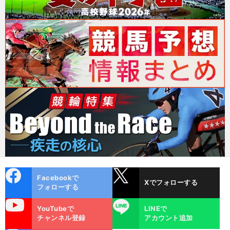
cebo
X
Facebookで
Xでフォローする
ok
フォローする
uTube
LINE
YouTubeで
LINEで
チャンネル登録
アカウント追加