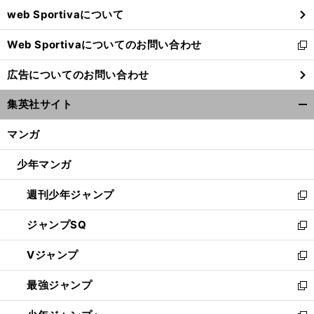
ウ
web Sportivaについて
で
開
Web Sportivaについてのお問い合わせ
く
新
し
広告についてのお問い合わせ
い
ウ
集英社サイト
ィ
開
ン
く/
マンガ
ド
閉
ウ
じ
少年マンガ
で
る
開
週刊少年ジャンプ
く
新
し
ジャンプSQ
い
新
ウ
し
Vジャンプ
ィ
い
新
ン
ウ
し
最強ジャンプ
ド
ィ
い
新
ウ
ン
ウ
し