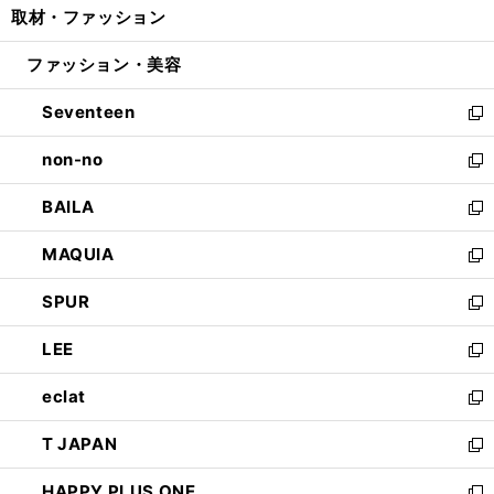
取材・ファッション
く
で
ド
ィ
い
開
ウ
ン
ウ
ファッション・美容
く
で
ド
ィ
開
ウ
ン
Seventeen
く
で
ド
新
開
ウ
し
non-no
く
で
い
新
開
ウ
し
BAILA
く
ィ
い
新
ン
ウ
し
MAQUIA
ド
ィ
い
新
ウ
ン
ウ
し
SPUR
で
ド
ィ
い
新
開
ウ
ン
ウ
し
LEE
く
で
ド
ィ
い
新
開
ウ
ン
ウ
し
eclat
く
で
ド
ィ
い
新
開
ウ
ン
ウ
し
T JAPAN
く
で
ド
ィ
い
新
開
ウ
ン
ウ
し
HAPPY PLUS ONE
く
で
ド