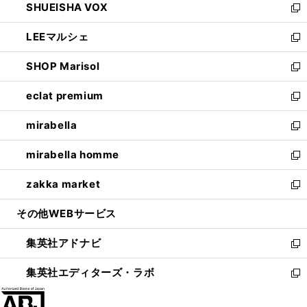
SHUEISHA VOX
で
ド
ィ
い
新
開
ウ
ン
ウ
し
LEEマルシェ
く
で
ド
ィ
い
新
開
ウ
ン
ウ
し
SHOP Marisol
く
で
ド
ィ
い
新
開
ウ
ン
ウ
し
eclat premium
く
で
ド
ィ
い
新
開
ウ
ン
ウ
し
mirabella
く
で
ド
ィ
い
新
開
ウ
ン
ウ
し
mirabella homme
く
で
ド
ィ
い
新
開
ウ
ン
ウ
し
zakka market
く
で
ド
ィ
い
新
開
ウ
ン
ウ
し
その他WEBサービス
く
で
ド
ィ
い
開
ウ
ン
ウ
集英社アドナビ
く
で
ド
ィ
新
開
ウ
ン
し
集英社エディターズ・ラボ
く
で
ド
い
新
開
ウ
ウ
し
く
で
ィ
い