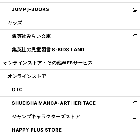
ウ
ン
ウ
し
JUMP j-BOOKS
で
ド
ィ
い
新
開
ウ
ン
ウ
し
キッズ
く
で
ド
ィ
い
開
ウ
ン
ウ
集英社みらい文庫
く
で
ド
ィ
新
開
ウ
ン
し
集英社の児童図書 S-KIDS.LAND
く
で
ド
い
新
開
ウ
ウ
し
オンラインストア・
その他WEBサービス
く
で
ィ
い
開
ン
ウ
オンラインストア
く
ド
ィ
ウ
ン
OTO
で
ド
新
開
ウ
し
SHUEISHA MANGA-ART HERITAGE
く
で
い
新
開
ウ
し
ジャンプキャラクターズストア
く
ィ
い
新
ン
ウ
し
HAPPY PLUS STORE
ド
ィ
い
新
ウ
ン
ウ
し