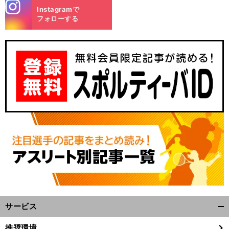
stagra
Instagramで
m
フォローする
サービス
開
く/
推奨環境