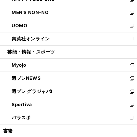
ィ
い
新
開
ウ
ン
ウ
し
MEN'S NON-NO
く
で
ド
ィ
い
新
開
ウ
ン
ウ
し
UOMO
く
で
ド
ィ
い
新
開
ウ
ン
ウ
し
集英社オンライン
く
で
ド
ィ
い
新
開
ウ
ン
ウ
し
芸能・情報・スポーツ
く
で
ド
ィ
い
開
ウ
ン
ウ
Myojo
く
で
ド
ィ
新
開
ウ
ン
し
週プレNEWS
く
で
ド
い
新
開
ウ
ウ
し
週プレ グラジャパ!
く
で
ィ
い
新
開
ン
ウ
し
Sportiva
く
ド
ィ
い
新
ウ
ン
ウ
し
パラスポ
で
ド
ィ
い
新
開
ウ
ン
ウ
し
書籍
く
で
ド
ィ
い