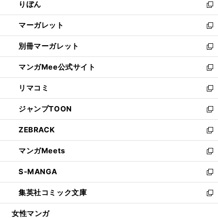
りぼん
く
で
ド
ィ
新
開
ウ
ン
し
マーガレット
く
で
ド
い
新
開
ウ
ウ
し
別冊マーガレット
く
で
ィ
い
新
開
ン
ウ
し
マンガMee公式サイト
く
ド
ィ
い
新
ウ
ン
ウ
し
リマコミ
で
ド
ィ
い
新
開
ウ
ン
ウ
し
ジャンプTOON
く
で
ド
ィ
い
新
開
ウ
ン
ウ
し
ZEBRACK
く
で
ド
ィ
い
新
開
ウ
ン
ウ
し
マンガMeets
く
で
ド
ィ
い
新
開
ウ
ン
ウ
し
S-MANGA
く
で
ド
ィ
い
新
開
ウ
ン
ウ
し
集英社コミック文庫
く
で
ド
ィ
い
新
開
ウ
ン
ウ
し
女性マンガ
く
で
ド
ィ
い