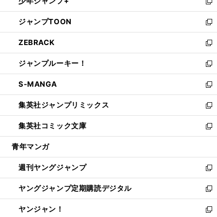
少年ジャンプ+
で
ド
ィ
い
新
開
ウ
ン
ウ
し
ジャンプTOON
く
で
ド
ィ
い
新
開
ウ
ン
ウ
し
ZEBRACK
く
で
ド
ィ
い
新
開
ウ
ン
ウ
し
ジャンプルーキー！
く
で
ド
ィ
い
新
開
ウ
ン
ウ
し
S-MANGA
く
で
ド
ィ
い
新
開
ウ
ン
ウ
し
集英社ジャンプリミックス
く
で
ド
ィ
い
新
開
ウ
ン
ウ
し
集英社コミック文庫
く
で
ド
ィ
い
新
開
ウ
ン
ウ
し
青年マンガ
く
で
ド
ィ
い
開
ウ
ン
ウ
週刊ヤングジャンプ
く
で
ド
ィ
新
開
ウ
ン
し
ヤングジャンプ定期購読デジタル
く
で
ド
い
新
開
ウ
ウ
し
ヤンジャン！
く
で
ィ
い
新