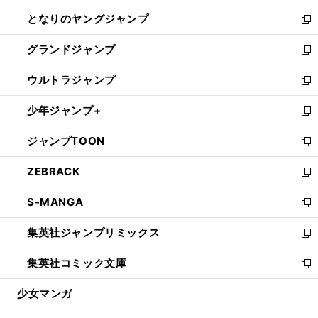
開
ン
ウ
し
となりのヤングジャンプ
く
ド
ィ
い
新
ウ
ン
ウ
し
グランドジャンプ
で
ド
ィ
い
新
開
ウ
ン
ウ
し
ウルトラジャンプ
く
で
ド
ィ
い
新
開
ウ
ン
ウ
し
少年ジャンプ+
く
で
ド
ィ
い
新
開
ウ
ン
ウ
し
ジャンプTOON
く
で
ド
ィ
い
新
開
ウ
ン
ウ
し
ZEBRACK
く
で
ド
ィ
い
新
開
ウ
ン
ウ
し
S-MANGA
く
で
ド
ィ
い
新
開
ウ
ン
ウ
し
集英社ジャンプリミックス
く
で
ド
ィ
い
新
開
ウ
ン
ウ
し
集英社コミック文庫
く
で
ド
ィ
い
新
開
ウ
ン
ウ
し
少女マンガ
く
で
ド
ィ
い
開
ウ
ン
ウ