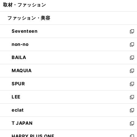
取材・ファッション
く
で
ド
ィ
い
開
ウ
ン
ウ
ファッション・美容
く
で
ド
ィ
開
ウ
ン
Seventeen
く
で
ド
新
開
ウ
し
non-no
く
で
い
新
開
ウ
し
BAILA
く
ィ
い
新
ン
ウ
し
MAQUIA
ド
ィ
い
新
ウ
ン
ウ
し
SPUR
で
ド
ィ
い
新
開
ウ
ン
ウ
し
LEE
く
で
ド
ィ
い
新
開
ウ
ン
ウ
し
eclat
く
で
ド
ィ
い
新
開
ウ
ン
ウ
し
T JAPAN
く
で
ド
ィ
い
新
開
ウ
ン
ウ
し
HAPPY PLUS ONE
く
で
ド