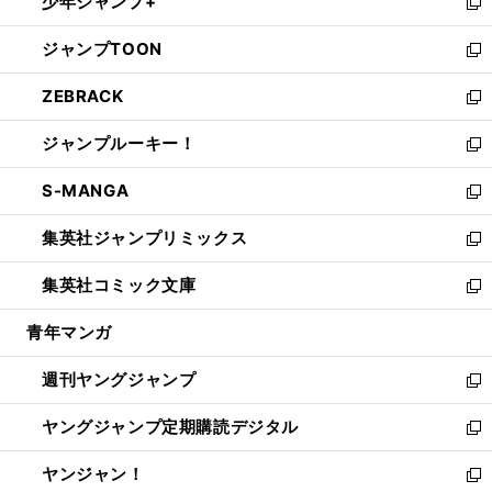
少年ジャンプ+
で
ド
ィ
い
新
開
ウ
ン
ウ
し
ジャンプTOON
く
で
ド
ィ
い
新
開
ウ
ン
ウ
し
ZEBRACK
く
で
ド
ィ
い
新
開
ウ
ン
ウ
し
ジャンプルーキー！
く
で
ド
ィ
い
新
開
ウ
ン
ウ
し
S-MANGA
く
で
ド
ィ
い
新
開
ウ
ン
ウ
し
集英社ジャンプリミックス
く
で
ド
ィ
い
新
開
ウ
ン
ウ
し
集英社コミック文庫
く
で
ド
ィ
い
新
開
ウ
ン
ウ
し
青年マンガ
く
で
ド
ィ
い
開
ウ
ン
ウ
週刊ヤングジャンプ
く
で
ド
ィ
新
開
ウ
ン
し
ヤングジャンプ定期購読デジタル
く
で
ド
い
新
開
ウ
ウ
し
ヤンジャン！
く
で
ィ
い
新