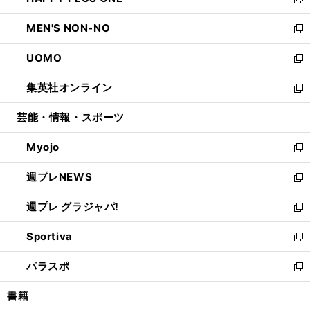
ィ
い
新
開
ウ
ン
ウ
し
MEN'S NON-NO
く
で
ド
ィ
い
新
開
ウ
ン
ウ
し
UOMO
く
で
ド
ィ
い
新
開
ウ
ン
ウ
し
集英社オンライン
く
で
ド
ィ
い
新
開
ウ
ン
ウ
し
芸能・情報・スポーツ
く
で
ド
ィ
い
開
ウ
ン
ウ
Myojo
く
で
ド
ィ
新
開
ウ
ン
し
週プレNEWS
く
で
ド
い
新
開
ウ
ウ
し
週プレ グラジャパ!
く
で
ィ
い
新
開
ン
ウ
し
Sportiva
く
ド
ィ
い
新
ウ
ン
ウ
し
パラスポ
で
ド
ィ
い
新
開
ウ
ン
ウ
し
書籍
く
で
ド
ィ
い