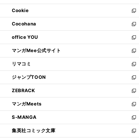
開
ウ
ン
ウ
Cookie
く
で
ド
ィ
新
開
ウ
ン
し
Cocohana
く
で
ド
い
新
開
ウ
ウ
し
office YOU
く
で
ィ
い
新
開
ン
ウ
し
マンガMee公式サイト
く
ド
ィ
い
新
ウ
ン
ウ
し
リマコミ
で
ド
ィ
い
新
開
ウ
ン
ウ
し
ジャンプTOON
く
で
ド
ィ
い
新
開
ウ
ン
ウ
し
ZEBRACK
く
で
ド
ィ
い
新
開
ウ
ン
ウ
し
マンガMeets
く
で
ド
ィ
い
新
開
ウ
ン
ウ
し
S-MANGA
く
で
ド
ィ
い
新
開
ウ
ン
ウ
し
集英社コミック文庫
く
で
ド
ィ
い
新
開
ウ
ン
ウ
し