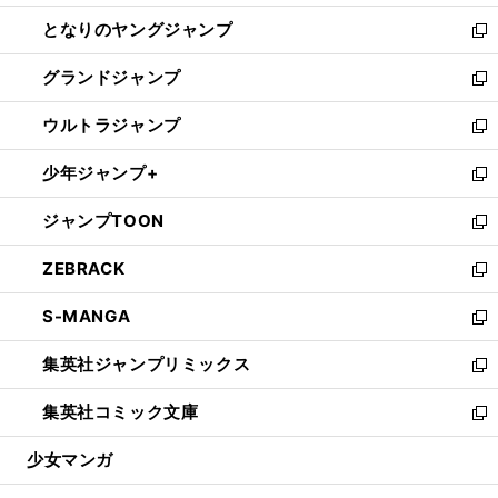
開
ン
ウ
し
となりのヤングジャンプ
く
ド
ィ
い
新
ウ
ン
ウ
し
グランドジャンプ
で
ド
ィ
い
新
開
ウ
ン
ウ
し
ウルトラジャンプ
く
で
ド
ィ
い
新
開
ウ
ン
ウ
し
少年ジャンプ+
く
で
ド
ィ
い
新
開
ウ
ン
ウ
し
ジャンプTOON
く
で
ド
ィ
い
新
開
ウ
ン
ウ
し
ZEBRACK
く
で
ド
ィ
い
新
開
ウ
ン
ウ
し
S-MANGA
く
で
ド
ィ
い
新
開
ウ
ン
ウ
し
集英社ジャンプリミックス
く
で
ド
ィ
い
新
開
ウ
ン
ウ
し
集英社コミック文庫
く
で
ド
ィ
い
新
開
ウ
ン
ウ
し
少女マンガ
く
で
ド
ィ
い
開
ウ
ン
ウ