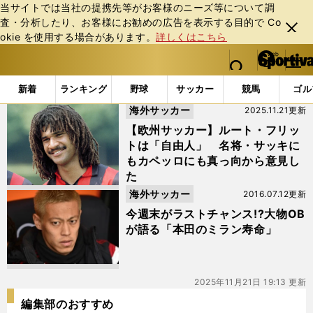
当サイトでは当社の提携先等がお客様のニーズ等について調
査・分析したり、お客様にお勧めの広告を表⽰する⽬的で Co
閉じ
okie を使⽤する場合があります。
詳しくはこちら
る
マイペ
web Sportiva (webスポルティーバ)
検索
メニュ
we
ー
「#バレージ」の最新ニュース・ 情報
b
ジ
新着
ランキング
野球
サッカー
競馬
ゴル
ス
海外サッカー
2025.11.21更新
ポ
ル
【欧州サッカー】ルート・フリッ
テ
トは「自由人」 名将・サッキに
ィ
もカペッロにも真っ向から意見し
ー
た
バ
海外サッカー
2016.07.12更新
今週末がラストチャンス!?大物OB
が語る「本田のミラン寿命」
2025年11月21日 19:13 更新
編集部のおすすめ