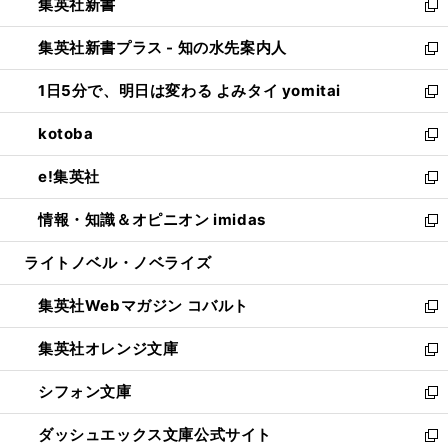
集英社新書
く
で
ィ
い
新
開
ン
ウ
し
集英社新書プラス - 知の水先案内人
く
ド
ィ
い
新
ウ
ン
ウ
し
1日5分で、明日は変わる よみタイ yomitai
で
ド
ィ
い
新
開
ウ
ン
ウ
し
kotoba
く
で
ド
ィ
い
新
開
ウ
ン
ウ
し
e!集英社
く
で
ド
ィ
い
新
開
ウ
ン
ウ
し
情報・知識＆オピニオン imidas
く
で
ド
ィ
い
新
開
ウ
ン
ウ
し
ライトノベル・ノベライズ
く
で
ド
ィ
い
開
ウ
ン
ウ
集英社Webマガジン コバルト
く
で
ド
ィ
新
開
ウ
ン
し
集英社オレンジ文庫
く
で
ド
い
新
開
ウ
ウ
し
シフォン文庫
く
で
ィ
い
新
開
ン
ウ
し
ダッシュエックス文庫公式サイト
く
ド
ィ
い
新