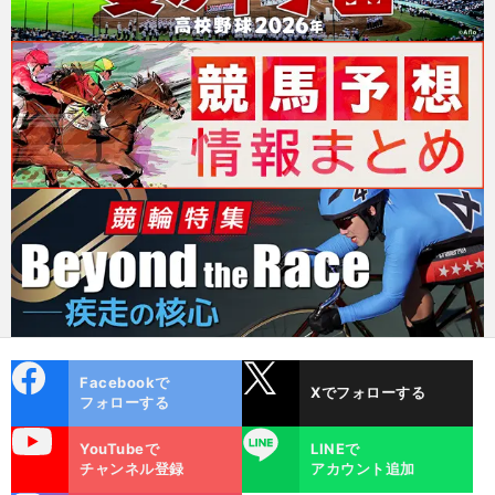
cebo
X
Facebookで
Xでフォローする
ok
フォローする
uTube
LINE
YouTubeで
LINEで
チャンネル登録
アカウント追加