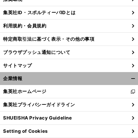
閉
じ
集英社ID・スポルティーバIDとは
る
利用規約・会員規約
特定商取引法に基づく表示・その他の事項
ブラウザプッシュ通知について
サイトマップ
企業情報
開
く/
集英社ホームページ
新
閉
し
じ
集英社プライバシーガイドライン
い
る
ウ
SHUEISHA Privacy Guideline
ィ
ン
Setting of Cookies
ド