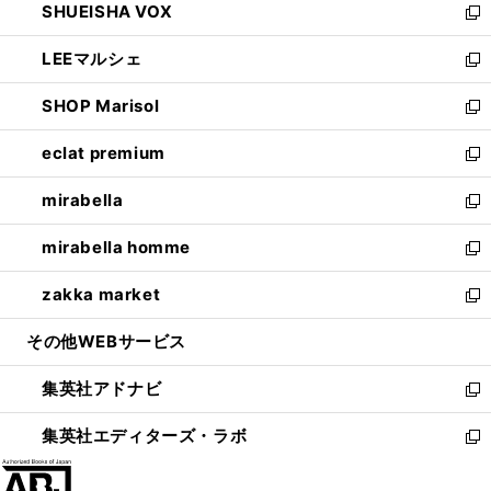
SHUEISHA VOX
で
ド
ィ
い
新
開
ウ
ン
ウ
し
LEEマルシェ
く
で
ド
ィ
い
新
開
ウ
ン
ウ
し
SHOP Marisol
く
で
ド
ィ
い
新
開
ウ
ン
ウ
し
eclat premium
く
で
ド
ィ
い
新
開
ウ
ン
ウ
し
mirabella
く
で
ド
ィ
い
新
開
ウ
ン
ウ
し
mirabella homme
く
で
ド
ィ
い
新
開
ウ
ン
ウ
し
zakka market
く
で
ド
ィ
い
新
開
ウ
ン
ウ
し
その他WEBサービス
く
で
ド
ィ
い
開
ウ
ン
ウ
集英社アドナビ
く
で
ド
ィ
新
開
ウ
ン
し
集英社エディターズ・ラボ
く
で
ド
い
新
開
ウ
ウ
し
く
で
ィ
い