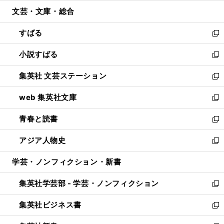
開
ウ
ン
ウ
文芸・文庫・総合
く
で
ド
ィ
開
ウ
ン
すばる
く
で
ド
新
開
ウ
し
小説すばる
く
で
い
新
開
ウ
し
集英社 文芸ステーション
く
ィ
い
新
ン
ウ
し
web 集英社文庫
ド
ィ
い
新
ウ
ン
ウ
し
青春と読書
で
ド
ィ
い
新
開
ウ
ン
ウ
し
アジア人物史
く
で
ド
ィ
い
新
開
ウ
ン
ウ
し
学芸・ノンフィクション・新書
く
で
ド
ィ
い
開
ウ
ン
ウ
集英社学芸部 - 学芸・ノンフィクション
く
で
ド
ィ
新
開
ウ
ン
し
集英社ビジネス書
く
で
ド
い
新
開
ウ
ウ
し