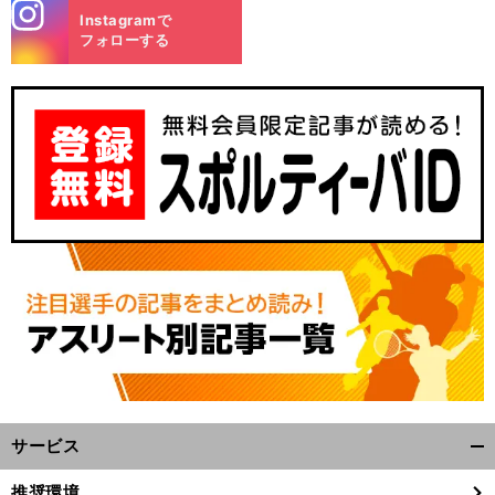
stagra
Instagramで
m
フォローする
サービス
開
く/
推奨環境