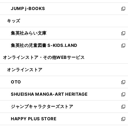
ウ
ン
ウ
し
JUMP j-BOOKS
で
ド
ィ
い
新
開
ウ
ン
ウ
し
キッズ
く
で
ド
ィ
い
開
ウ
ン
ウ
集英社みらい文庫
く
で
ド
ィ
新
開
ウ
ン
し
集英社の児童図書 S-KIDS.LAND
く
で
ド
い
新
開
ウ
ウ
し
オンラインストア・
その他WEBサービス
く
で
ィ
い
開
ン
ウ
オンラインストア
く
ド
ィ
ウ
ン
OTO
で
ド
新
開
ウ
し
SHUEISHA MANGA-ART HERITAGE
く
で
い
新
開
ウ
し
ジャンプキャラクターズストア
く
ィ
い
新
ン
ウ
し
HAPPY PLUS STORE
ド
ィ
い
新
ウ
ン
ウ
し