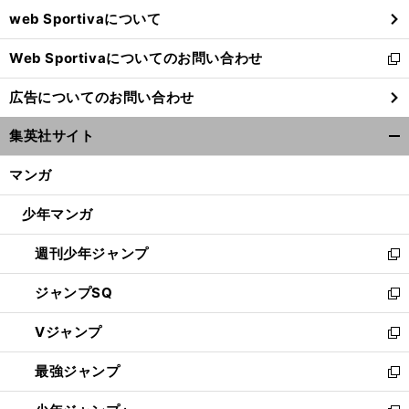
ウ
web Sportivaについて
で
開
Web Sportivaについてのお問い合わせ
く
新
し
広告についてのお問い合わせ
い
ウ
集英社サイト
ィ
開
ン
く/
マンガ
ド
閉
ウ
じ
少年マンガ
で
る
開
週刊少年ジャンプ
く
新
し
ジャンプSQ
い
新
ウ
し
Vジャンプ
ィ
い
新
ン
ウ
し
最強ジャンプ
ド
ィ
い
新
ウ
ン
ウ
し