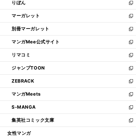
りぼん
く
で
ド
ィ
新
開
ウ
ン
し
マーガレット
く
で
ド
い
新
開
ウ
ウ
し
別冊マーガレット
く
で
ィ
い
新
開
ン
ウ
し
マンガMee公式サイト
く
ド
ィ
い
新
ウ
ン
ウ
し
リマコミ
で
ド
ィ
い
新
開
ウ
ン
ウ
し
ジャンプTOON
く
で
ド
ィ
い
新
開
ウ
ン
ウ
し
ZEBRACK
く
で
ド
ィ
い
新
開
ウ
ン
ウ
し
マンガMeets
く
で
ド
ィ
い
新
開
ウ
ン
ウ
し
S-MANGA
く
で
ド
ィ
い
新
開
ウ
ン
ウ
し
集英社コミック文庫
く
で
ド
ィ
い
新
開
ウ
ン
ウ
し
女性マンガ
く
で
ド
ィ
い