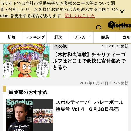
当サイトでは当社の提携先等がお客様のニーズ等について調
査・分析したり、お客様にお勧めの広告を表⽰する⽬的で Co
閉じ
okie を使⽤する場合があります。
詳しくはこちら
る
マイペ
web Sportiva (webスポルティーバ)
検索
メニュ
we
ー
「#ニアピンコンテスト」の最新ニュース・ 情報
b
ジ
新着
ランキング
野球
サッカー
競馬
ゴル
ス
その他
2017.11.30更新
ポ
ル
【木村和久連載】チャリティーゴ
テ
ルフはどこまで豪快に寄付集めで
ィ
きるか
ー
バ
2017年11月30日 07:46 更新
編集部のおすすめ
スポルティーバ バレーボール
特集号 Vol.4 6月30日発売