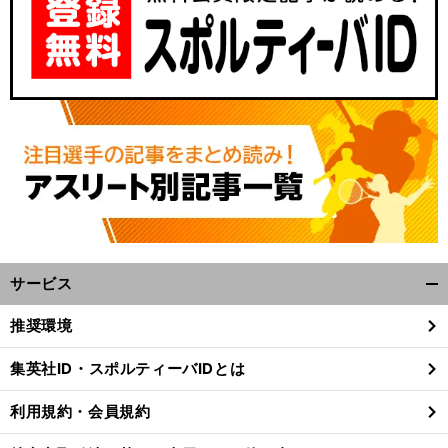
サービス
開
く/
推奨環境
閉
じ
集英社ID・スポルティーバIDとは
る
利用規約・会員規約