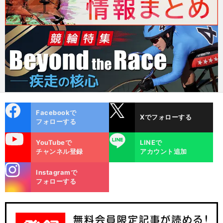
cebo
X
Facebookで
Xでフォローする
ok
フォローする
uTube
LINE
YouTubeで
LINEで
チャンネル登録
アカウント追加
stagra
Instagramで
m
フォローする