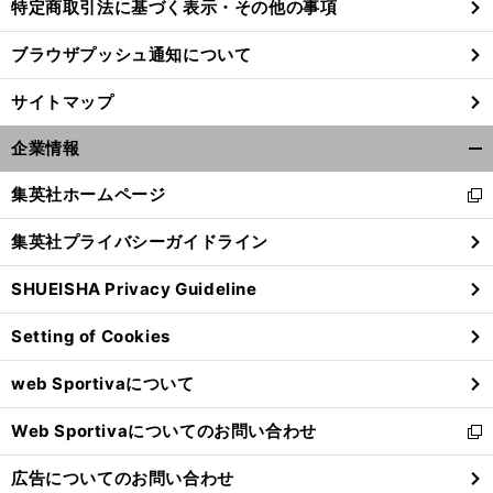
特定商取引法に基づく表示・その他の事項
ブラウザプッシュ通知について
サイトマップ
企業情報
開
く/
集英社ホームページ
新
閉
し
じ
集英社プライバシーガイドライン
い
る
ウ
SHUEISHA Privacy Guideline
ィ
ン
Setting of Cookies
ド
ウ
web Sportivaについて
で
開
Web Sportivaについてのお問い合わせ
く
新
し
広告についてのお問い合わせ
い