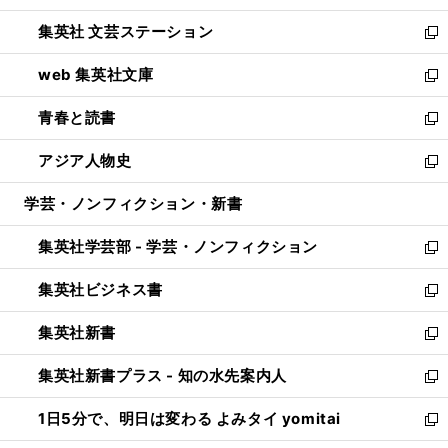
開
ウ
し
集英社 文芸ステーション
く
ィ
い
新
ン
ウ
し
web 集英社文庫
ド
ィ
い
新
ウ
ン
ウ
し
青春と読書
で
ド
ィ
い
新
開
ウ
ン
ウ
し
アジア人物史
く
で
ド
ィ
い
新
開
ウ
ン
ウ
し
学芸・ノンフィクション・新書
く
で
ド
ィ
い
開
ウ
ン
ウ
集英社学芸部 - 学芸・ノンフィクション
く
で
ド
ィ
新
開
ウ
ン
し
集英社ビジネス書
く
で
ド
い
新
開
ウ
ウ
し
集英社新書
く
で
ィ
い
新
開
ン
ウ
し
集英社新書プラス - 知の水先案内人
く
ド
ィ
い
新
ウ
ン
ウ
し
1日5分で、明日は変わる よみタイ yomitai
で
ド
ィ
い
新
開
ウ
ン
ウ
し