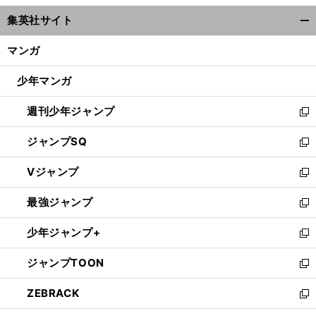
ウ
集英社サイト
ィ
開
ン
く/
マンガ
ド
閉
ウ
じ
少年マンガ
で
る
開
週刊少年ジャンプ
く
新
し
ジャンプSQ
い
新
ウ
し
Vジャンプ
ィ
い
新
ン
ウ
し
最強ジャンプ
ド
ィ
い
新
ウ
ン
ウ
し
少年ジャンプ+
で
ド
ィ
い
新
開
ウ
ン
ウ
し
ジャンプTOON
く
で
ド
ィ
い
新
開
ウ
ン
ウ
し
ZEBRACK
く
で
ド
ィ
い
新
開
ウ
ン
ウ
し