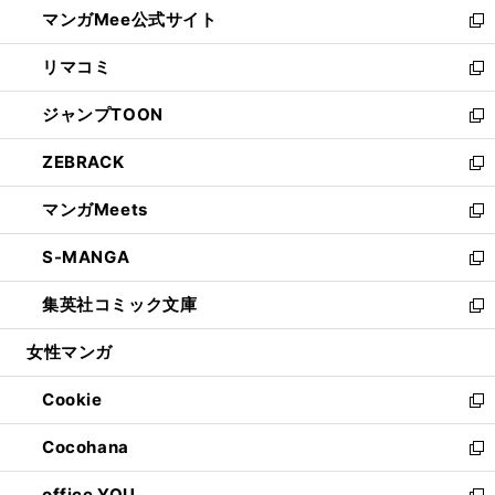
し
マンガMee公式サイト
く
ド
ィ
い
新
ウ
ン
ウ
し
リマコミ
で
ド
ィ
い
新
開
ウ
ン
ウ
し
ジャンプTOON
く
で
ド
ィ
い
新
開
ウ
ン
ウ
し
ZEBRACK
く
で
ド
ィ
い
新
開
ウ
ン
ウ
し
マンガMeets
く
で
ド
ィ
い
新
開
ウ
ン
ウ
し
S-MANGA
く
で
ド
ィ
い
新
開
ウ
ン
ウ
し
集英社コミック文庫
く
で
ド
ィ
い
新
開
ウ
ン
ウ
し
女性マンガ
く
で
ド
ィ
い
開
ウ
ン
ウ
Cookie
く
で
ド
ィ
新
開
ウ
ン
し
Cocohana
く
で
ド
い
新
開
ウ
ウ
し
office YOU
く