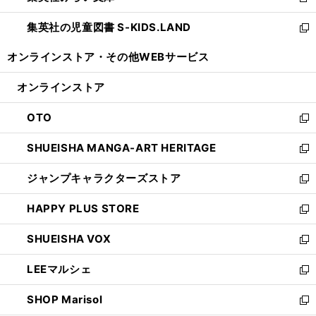
新
開
ウ
ン
し
集英社の児童図書 S-KIDS.LAND
く
で
ド
い
新
開
ウ
ウ
し
オンラインストア・
その他WEBサービス
く
で
ィ
い
開
ン
ウ
オンラインストア
く
ド
ィ
ウ
ン
OTO
で
ド
新
開
ウ
し
SHUEISHA MANGA-ART HERITAGE
く
で
い
新
開
ウ
し
ジャンプキャラクターズストア
く
ィ
い
新
ン
ウ
し
HAPPY PLUS STORE
ド
ィ
い
新
ウ
ン
ウ
し
SHUEISHA VOX
で
ド
ィ
い
新
開
ウ
ン
ウ
し
LEEマルシェ
く
で
ド
ィ
い
新
開
ウ
ン
ウ
し
SHOP Marisol
く
で
ド
ィ
い
新
開
ウ