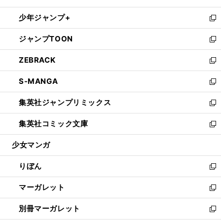
開
ウ
ン
ウ
し
少年ジャンプ+
く
で
ド
ィ
い
新
開
ウ
ン
ウ
し
ジャンプTOON
く
で
ド
ィ
い
新
開
ウ
ン
ウ
し
ZEBRACK
く
で
ド
ィ
い
新
開
ウ
ン
ウ
し
S-MANGA
く
で
ド
ィ
い
新
開
ウ
ン
ウ
し
集英社ジャンプリミックス
く
で
ド
ィ
い
新
開
ウ
ン
ウ
し
集英社コミック文庫
く
で
ド
ィ
い
新
開
ウ
ン
ウ
し
少女マンガ
く
で
ド
ィ
い
開
ウ
ン
ウ
りぼん
く
で
ド
ィ
新
開
ウ
ン
し
マーガレット
く
で
ド
い
新
開
ウ
ウ
し
別冊マーガレット
く
で
ィ
い
新
開
ン
ウ