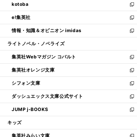
kotoba
く
で
ド
ィ
い
新
開
ウ
ン
ウ
し
e!集英社
く
で
ド
ィ
い
新
開
ウ
ン
ウ
し
情報・知識＆オピニオン imidas
く
で
ド
ィ
い
新
開
ウ
ン
ウ
し
ライトノベル・ノベライズ
く
で
ド
ィ
い
開
ウ
ン
ウ
集英社Webマガジン コバルト
く
で
ド
ィ
新
開
ウ
ン
し
集英社オレンジ文庫
く
で
ド
い
新
開
ウ
ウ
し
シフォン文庫
く
で
ィ
い
新
開
ン
ウ
し
ダッシュエックス文庫公式サイト
く
ド
ィ
い
新
ウ
ン
ウ
し
JUMP j-BOOKS
で
ド
ィ
い
新
開
ウ
ン
ウ
し
キッズ
く
で
ド
ィ
い
開
ウ
ン
ウ
集英社みらい文庫
く
で
ド
ィ