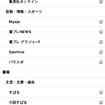
集英社オンライン
く
で
ド
ィ
い
新
開
ウ
ン
ウ
し
芸能・情報・スポーツ
く
で
ド
ィ
い
開
ウ
ン
ウ
Myojo
く
で
ド
ィ
新
開
ウ
ン
し
週プレNEWS
く
で
ド
い
新
開
ウ
ウ
し
週プレ グラジャパ!
く
で
ィ
い
新
開
ン
ウ
し
Sportiva
く
ド
ィ
い
新
ウ
ン
ウ
し
パラスポ
で
ド
ィ
い
新
開
ウ
ン
ウ
し
書籍
く
で
ド
ィ
い
開
ウ
ン
ウ
文芸・文庫・総合
く
で
ド
ィ
開
ウ
ン
すばる
く
で
ド
新
開
ウ
し
小説すばる
く
で
い
新