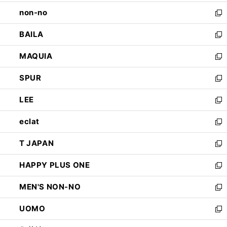
開
ウ
し
non-no
く
で
い
新
開
ウ
し
BAILA
く
ィ
い
新
ン
ウ
し
MAQUIA
ド
ィ
い
新
ウ
ン
ウ
し
SPUR
で
ド
ィ
い
新
開
ウ
ン
ウ
し
LEE
く
で
ド
ィ
い
新
開
ウ
ン
ウ
し
eclat
く
で
ド
ィ
い
新
開
ウ
ン
ウ
し
T JAPAN
く
で
ド
ィ
い
新
開
ウ
ン
ウ
し
HAPPY PLUS ONE
く
で
ド
ィ
い
新
開
ウ
ン
ウ
し
MEN'S NON-NO
く
で
ド
ィ
い
新
開
ウ
ン
ウ
し
UOMO
く
で
ド
ィ
い
新
開
ウ
ン
ウ
し