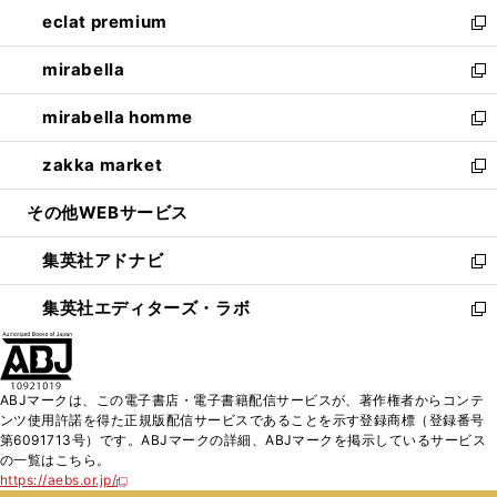
ン
ウ
し
eclat premium
く
で
ド
ィ
い
新
開
ウ
ン
ウ
し
mirabella
く
で
ド
ィ
い
新
開
ウ
ン
ウ
し
mirabella homme
く
で
ド
ィ
い
新
開
ウ
ン
ウ
し
zakka market
く
で
ド
ィ
い
新
開
ウ
ン
ウ
し
その他WEBサービス
く
で
ド
ィ
い
開
ウ
ン
ウ
集英社アドナビ
く
で
ド
ィ
新
開
ウ
ン
し
集英社エディターズ・ラボ
く
で
ド
い
新
開
ウ
ウ
し
く
で
ィ
い
開
ン
ウ
ABJマークは、この電子書店・電子書籍配信サービスが、著作権者からコンテ
く
ド
ィ
ンツ使用許諾を得た正規版配信サービスであることを示す登録商標（登録番号
ウ
ン
第6091713号）です。ABJマークの詳細、ABJマークを掲示しているサービス
で
ド
の一覧はこちら。
開
ウ
https://aebs.or.jp/
新