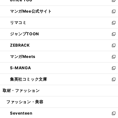
で
ィ
い
新
開
ン
ウ
し
マンガMee公式サイト
く
ド
ィ
い
新
ウ
ン
ウ
し
リマコミ
で
ド
ィ
い
新
開
ウ
ン
ウ
し
ジャンプTOON
く
で
ド
ィ
い
新
開
ウ
ン
ウ
し
ZEBRACK
く
で
ド
ィ
い
新
開
ウ
ン
ウ
し
マンガMeets
く
で
ド
ィ
い
新
開
ウ
ン
ウ
し
S-MANGA
く
で
ド
ィ
い
新
開
ウ
ン
ウ
し
集英社コミック文庫
く
で
ド
ィ
い
新
開
ウ
ン
ウ
し
取材・ファッション
く
で
ド
ィ
い
開
ウ
ン
ウ
ファッション・美容
く
で
ド
ィ
開
ウ
ン
Seventeen
く
で
ド
新