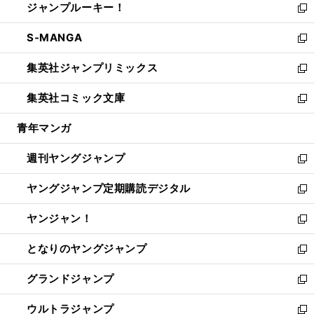
ジャンプルーキー！
く
で
ド
ィ
い
新
開
ウ
ン
ウ
し
S-MANGA
く
で
ド
ィ
い
新
開
ウ
ン
ウ
し
集英社ジャンプリミックス
く
で
ド
ィ
い
新
開
ウ
ン
ウ
し
集英社コミック文庫
く
で
ド
ィ
い
新
開
ウ
ン
ウ
し
青年マンガ
く
で
ド
ィ
い
開
ウ
ン
ウ
週刊ヤングジャンプ
く
で
ド
ィ
新
開
ウ
ン
し
ヤングジャンプ定期購読デジタル
く
で
ド
い
新
開
ウ
ウ
し
ヤンジャン！
く
で
ィ
い
新
開
ン
ウ
し
となりのヤングジャンプ
く
ド
ィ
い
新
ウ
ン
ウ
し
グランドジャンプ
で
ド
ィ
い
新
開
ウ
ン
ウ
し
ウルトラジャンプ
く
で
ド
ィ
い
新