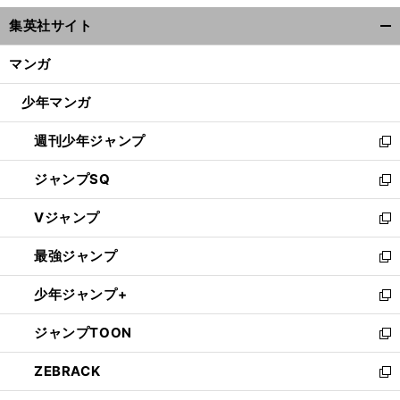
ウ
集英社サイト
ィ
開
ン
く/
マンガ
ド
閉
ウ
じ
少年マンガ
で
る
開
週刊少年ジャンプ
く
新
し
ジャンプSQ
い
新
ウ
し
Vジャンプ
ィ
い
新
ン
ウ
し
最強ジャンプ
ド
ィ
い
新
ウ
ン
ウ
し
少年ジャンプ+
で
ド
ィ
い
新
開
ウ
ン
ウ
し
ジャンプTOON
く
で
ド
ィ
い
新
開
ウ
ン
ウ
し
ZEBRACK
く
で
ド
ィ
い
新
開
ウ
ン
ウ
し