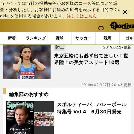
当サイトでは当社の提携先等がお客様のニーズ等について調
査・分析したり、お客様にお勧めの広告を表⽰する⽬的で Co
閉じ
okie を使⽤する場合があります。
詳しくはこちら
る
マイペ
web Sportiva (webスポルティーバ)
検索
メニュ
we
ー
「#ナディネ･ビッサー」の最新ニュース・ 情報
b
ジ
新着
ランキング
野球
サッカー
競馬
ゴル
ス
陸上
2019.02.27更新
ポ
ル
東京五輪にも必ず出てほしい！世
テ
界陸上の美女アスリート10選
ィ
ー
バ
2019年02月27日 20:43 更新
編集部のおすすめ
スポルティーバ バレーボール
特集号 Vol.4 6月30日発売