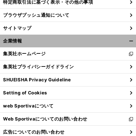
特定商取引法に基づく表示・その他の事項
ブラウザプッシュ通知について
サイトマップ
企業情報
開
く/
集英社ホームページ
新
閉
し
じ
集英社プライバシーガイドライン
い
る
ウ
SHUEISHA Privacy Guideline
ィ
ン
Setting of Cookies
ド
ウ
web Sportivaについて
で
開
Web Sportivaについてのお問い合わせ
く
新
し
広告についてのお問い合わせ
い