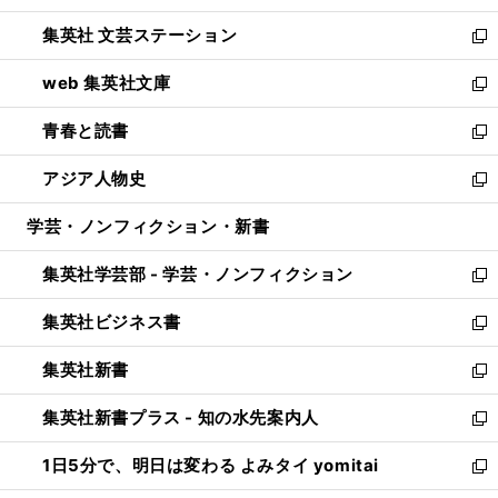
開
ウ
し
集英社 文芸ステーション
く
ィ
い
新
ン
ウ
し
web 集英社文庫
ド
ィ
い
新
ウ
ン
ウ
し
青春と読書
で
ド
ィ
い
新
開
ウ
ン
ウ
し
アジア人物史
く
で
ド
ィ
い
新
開
ウ
ン
ウ
し
学芸・ノンフィクション・新書
く
で
ド
ィ
い
開
ウ
ン
ウ
集英社学芸部 - 学芸・ノンフィクション
く
で
ド
ィ
新
開
ウ
ン
し
集英社ビジネス書
く
で
ド
い
新
開
ウ
ウ
し
集英社新書
く
で
ィ
い
新
開
ン
ウ
し
集英社新書プラス - 知の水先案内人
く
ド
ィ
い
新
ウ
ン
ウ
し
1日5分で、明日は変わる よみタイ yomitai
で
ド
ィ
い
新
開
ウ
ン
ウ
し