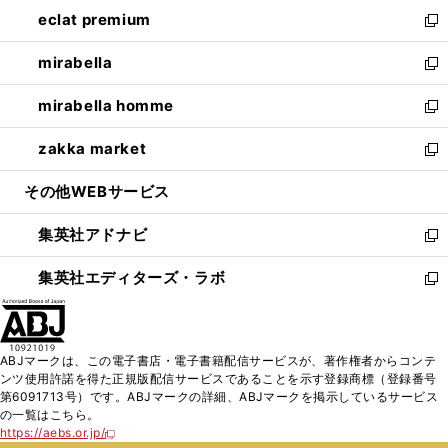
ン
ウ
し
eclat premium
く
で
ド
ィ
い
新
開
ウ
ン
ウ
し
mirabella
く
で
ド
ィ
い
新
開
ウ
ン
ウ
し
mirabella homme
く
で
ド
ィ
い
新
開
ウ
ン
ウ
し
zakka market
く
で
ド
ィ
い
新
開
ウ
ン
ウ
し
その他WEBサービス
く
で
ド
ィ
い
開
ウ
ン
ウ
集英社アドナビ
く
で
ド
ィ
新
開
ウ
ン
し
集英社エディターズ・ラボ
く
で
ド
い
新
開
ウ
ウ
し
く
で
ィ
い
開
ン
ウ
ABJマークは、この電子書店・電子書籍配信サービスが、著作権者からコンテ
く
ド
ィ
ンツ使用許諾を得た正規版配信サービスであることを示す登録商標（登録番号
ウ
ン
第6091713号）です。ABJマークの詳細、ABJマークを掲示しているサービス
で
ド
の一覧はこちら。
開
ウ
https://aebs.or.jp/
新