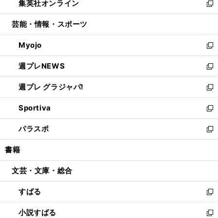
集英社オンライン
く
で
ド
ィ
い
新
開
ウ
ン
ウ
し
芸能・情報・スポーツ
く
で
ド
ィ
い
開
ウ
ン
ウ
Myojo
く
で
ド
ィ
新
開
ウ
ン
し
週プレNEWS
く
で
ド
い
新
開
ウ
ウ
し
週プレ グラジャパ!
く
で
ィ
い
新
開
ン
ウ
し
Sportiva
く
ド
ィ
い
新
ウ
ン
ウ
し
パラスポ
で
ド
ィ
い
新
開
ウ
ン
ウ
し
書籍
く
で
ド
ィ
い
開
ウ
ン
ウ
文芸・文庫・総合
く
で
ド
ィ
開
ウ
ン
すばる
く
で
ド
新
開
ウ
し
小説すばる
く
で
い
新