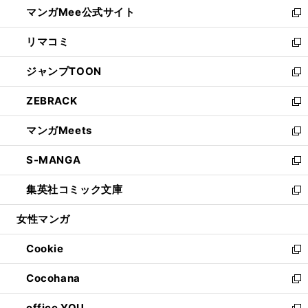
し
マンガMee公式サイト
く
ド
ィ
い
新
ウ
ン
ウ
し
リマコミ
で
ド
ィ
い
新
開
ウ
ン
ウ
し
ジャンプTOON
く
で
ド
ィ
い
新
開
ウ
ン
ウ
し
ZEBRACK
く
で
ド
ィ
い
新
開
ウ
ン
ウ
し
マンガMeets
く
で
ド
ィ
い
新
開
ウ
ン
ウ
し
S-MANGA
く
で
ド
ィ
い
新
開
ウ
ン
ウ
し
集英社コミック文庫
く
で
ド
ィ
い
新
開
ウ
ン
ウ
し
女性マンガ
く
で
ド
ィ
い
開
ウ
ン
ウ
Cookie
く
で
ド
ィ
新
開
ウ
ン
し
Cocohana
く
で
ド
い
新
開
ウ
ウ
し
office YOU
く