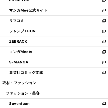
で
ィ
い
新
開
ン
ウ
し
マンガMee公式サイト
く
ド
ィ
い
新
ウ
ン
ウ
し
リマコミ
で
ド
ィ
い
新
開
ウ
ン
ウ
し
ジャンプTOON
く
で
ド
ィ
い
新
開
ウ
ン
ウ
し
ZEBRACK
く
で
ド
ィ
い
新
開
ウ
ン
ウ
し
マンガMeets
く
で
ド
ィ
い
新
開
ウ
ン
ウ
し
S-MANGA
く
で
ド
ィ
い
新
開
ウ
ン
ウ
し
集英社コミック文庫
く
で
ド
ィ
い
新
開
ウ
ン
ウ
し
取材・ファッション
く
で
ド
ィ
い
開
ウ
ン
ウ
ファッション・美容
く
で
ド
ィ
開
ウ
ン
Seventeen
く
で
ド
新