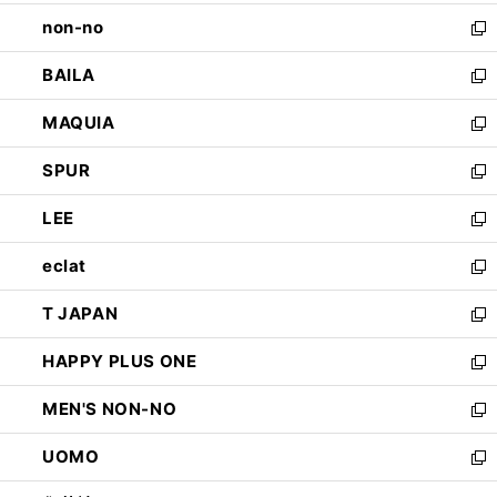
開
ウ
し
non-no
く
で
い
新
開
ウ
し
BAILA
く
ィ
い
新
ン
ウ
し
MAQUIA
ド
ィ
い
新
ウ
ン
ウ
し
SPUR
で
ド
ィ
い
新
開
ウ
ン
ウ
し
LEE
く
で
ド
ィ
い
新
開
ウ
ン
ウ
し
eclat
く
で
ド
ィ
い
新
開
ウ
ン
ウ
し
T JAPAN
く
で
ド
ィ
い
新
開
ウ
ン
ウ
し
HAPPY PLUS ONE
く
で
ド
ィ
い
新
開
ウ
ン
ウ
し
MEN'S NON-NO
く
で
ド
ィ
い
新
開
ウ
ン
ウ
し
UOMO
く
で
ド
ィ
い
新
開
ウ
ン
ウ
し