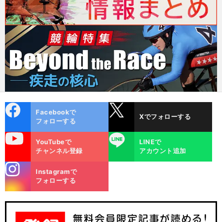
cebo
X
Facebookで
Xでフォローする
ok
フォローする
uTube
LINE
YouTubeで
LINEで
チャンネル登録
アカウント追加
stagra
Instagramで
m
フォローする