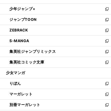
開
ウ
ン
ウ
し
少年ジャンプ+
く
で
ド
ィ
い
新
開
ウ
ン
ウ
し
ジャンプTOON
く
で
ド
ィ
い
新
開
ウ
ン
ウ
し
ZEBRACK
く
で
ド
ィ
い
新
開
ウ
ン
ウ
し
S-MANGA
く
で
ド
ィ
い
新
開
ウ
ン
ウ
し
集英社ジャンプリミックス
く
で
ド
ィ
い
新
開
ウ
ン
ウ
し
集英社コミック文庫
く
で
ド
ィ
い
新
開
ウ
ン
ウ
し
少女マンガ
く
で
ド
ィ
い
開
ウ
ン
ウ
りぼん
く
で
ド
ィ
新
開
ウ
ン
し
マーガレット
く
で
ド
い
新
開
ウ
ウ
し
別冊マーガレット
く
で
ィ
い
新
開
ン
ウ