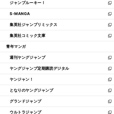
ジャンプルーキー！
く
で
ド
ィ
い
新
開
ウ
ン
ウ
し
S-MANGA
く
で
ド
ィ
い
新
開
ウ
ン
ウ
し
集英社ジャンプリミックス
く
で
ド
ィ
い
新
開
ウ
ン
ウ
し
集英社コミック文庫
く
で
ド
ィ
い
新
開
ウ
ン
ウ
し
青年マンガ
く
で
ド
ィ
い
開
ウ
ン
ウ
週刊ヤングジャンプ
く
で
ド
ィ
新
開
ウ
ン
し
ヤングジャンプ定期購読デジタル
く
で
ド
い
新
開
ウ
ウ
し
ヤンジャン！
く
で
ィ
い
新
開
ン
ウ
し
となりのヤングジャンプ
く
ド
ィ
い
新
ウ
ン
ウ
し
グランドジャンプ
で
ド
ィ
い
新
開
ウ
ン
ウ
し
ウルトラジャンプ
く
で
ド
ィ
い
新