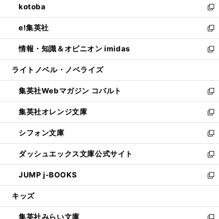
kotoba
く
で
ド
ィ
い
新
開
ウ
ン
ウ
し
e!集英社
く
で
ド
ィ
い
新
開
ウ
ン
ウ
し
情報・知識＆オピニオン imidas
く
で
ド
ィ
い
新
開
ウ
ン
ウ
し
ライトノベル・ノベライズ
く
で
ド
ィ
い
開
ウ
ン
ウ
集英社Webマガジン コバルト
く
で
ド
ィ
新
開
ウ
ン
し
集英社オレンジ文庫
く
で
ド
い
新
開
ウ
ウ
し
シフォン文庫
く
で
ィ
い
新
開
ン
ウ
し
ダッシュエックス文庫公式サイト
く
ド
ィ
い
新
ウ
ン
ウ
し
JUMP j-BOOKS
で
ド
ィ
い
新
開
ウ
ン
ウ
し
キッズ
く
で
ド
ィ
い
開
ウ
ン
ウ
集英社みらい文庫
く
で
ド
ィ