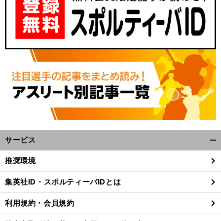
サービス
開
く/
推奨環境
閉
じ
集英社ID・スポルティーバIDとは
る
利用規約・会員規約