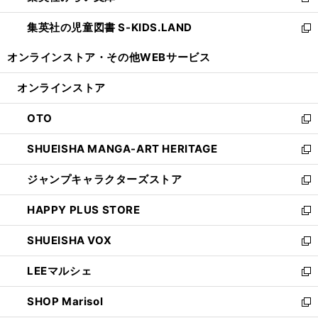
新
開
ウ
ン
し
集英社の児童図書 S-KIDS.LAND
く
で
ド
い
新
開
ウ
ウ
し
オンラインストア・
その他WEBサービス
く
で
ィ
い
開
ン
ウ
オンラインストア
く
ド
ィ
ウ
ン
OTO
で
ド
新
開
ウ
し
SHUEISHA MANGA-ART HERITAGE
く
で
い
新
開
ウ
し
ジャンプキャラクターズストア
く
ィ
い
新
ン
ウ
し
HAPPY PLUS STORE
ド
ィ
い
新
ウ
ン
ウ
し
SHUEISHA VOX
で
ド
ィ
い
新
開
ウ
ン
ウ
し
LEEマルシェ
く
で
ド
ィ
い
新
開
ウ
ン
ウ
し
SHOP Marisol
く
で
ド
ィ
い
新
開
ウ