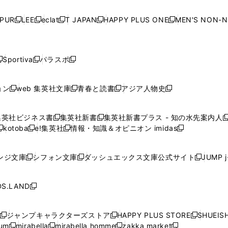
い
い
い
い
ド
ド
ド
ド
ド
開
く
開
く
開
く
開
ウ
ウ
ウ
ウ
ウ
ウ
ウ
ウ
ウ
PUR
LEE
eclat
T JAPAN
HAPPY PLUS ONE
MEN'S NON-
く
く
く
く
新
新
新
新
新
ィ
ィ
ィ
ィ
で
で
で
で
で
し
し
し
し
し
ン
ン
ン
ン
開
開
開
開
開
い
い
い
い
い
ド
ド
ド
ド
く
く
く
く
く
ウ
ウ
ウ
ウ
ウ
ウ
ウ
ウ
ウ
Sportiva
パラスポ
新
新
ィ
ィ
ィ
ィ
ィ
で
で
で
で
し
し
し
ン
ン
ン
ン
ン
開
開
開
開
い
い
い
ド
ド
ド
ド
ド
ョン
web 集英社文庫
青春と読書
アジア人物史
く
く
く
く
新
新
新
新
ウ
ウ
ウ
ウ
ウ
ウ
ウ
ウ
し
し
し
し
ィ
ィ
ィ
で
で
で
で
で
い
い
い
い
ン
ン
ン
集英社ビジネス書
集英社新書
集英社新書プラス - 知の水先案内人
開
開
開
開
開
新
新
新
ウ
ウ
ウ
ウ
ド
ド
ド
kotoba
e!集英社
情報・知識＆オピニオン imidas
く
く
く
く
く
新
し
新
し
新
ィ
ィ
ィ
ィ
ウ
ウ
ウ
し
し
い
し
い
し
ン
ン
ン
ン
で
で
で
い
い
ウ
い
ウ
い
ド
ド
ド
ド
ンジ文庫
シフォン文庫
ダッシュエックス文庫公式サイト
JUMP 
開
開
開
新
新
新
ウ
ウ
ィ
ウ
ィ
ウ
ウ
ウ
ウ
ウ
く
く
く
し
し
し
ィ
ィ
ン
ィ
ン
ィ
で
で
で
で
い
い
い
ン
ン
ド
ン
ド
ン
S.LAND
開
開
開
開
新
ウ
ウ
ウ
ド
ド
ウ
ド
ウ
ド
く
く
く
く
し
ィ
ィ
ィ
ウ
ウ
で
ウ
で
ウ
い
ン
ン
ン
ジャンプキャラクターズストア
HAPPY PLUS STORE
SHUEIS
で
で
開
で
開
で
新
新
新
ウ
ド
ド
ド
ium
mirabella
mirabella homme
zakka market
開
開
く
開
く
開
し
新
新
新
し
新
し