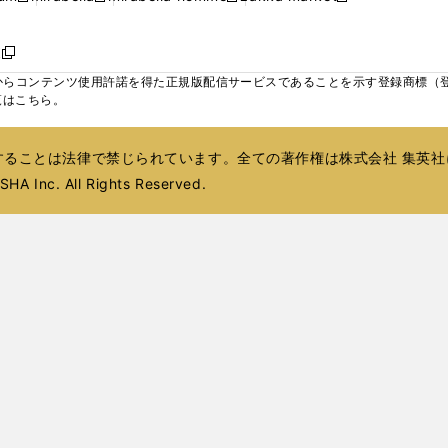
ィ
ウ
ウ
ウ
く
く
く
く
い
し
し
い
し
し
い
ン
で
で
で
ウ
い
い
ウ
い
い
ウ
ド
ボ
開
開
開
新
ィ
ウ
ウ
ィ
ウ
ウ
ィ
ウ
く
く
く
し
らコンテンツ使用許諾を得た正規版配信サービスであることを示す登録商標（登録番
ン
ィ
ィ
ン
ィ
ィ
ン
で
い
覧はこちら。
ド
ン
ン
ド
ン
ン
ド
開
ウ
ウ
ド
ド
ウ
ド
ド
ウ
く
ィ
で
ウ
ウ
で
ウ
ウ
で
ることは法律で禁じられています。全ての著作権は株式会社 集英社
ン
開
で
で
開
で
で
開
ド
HA Inc. All Rights Reserved.
く
開
開
く
開
開
く
ウ
く
く
く
く
で
開
く