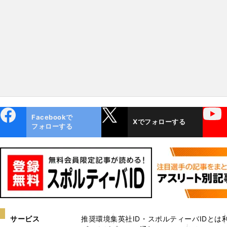
現場とフロントが両輪で回っ
その名は全国区に
ていけるかどうか」
ebo
X
YouTube
Facebookで
Xでフォローする
ok
フォローする
サービス
推奨環境
集英社ID・スポルティーバIDとは