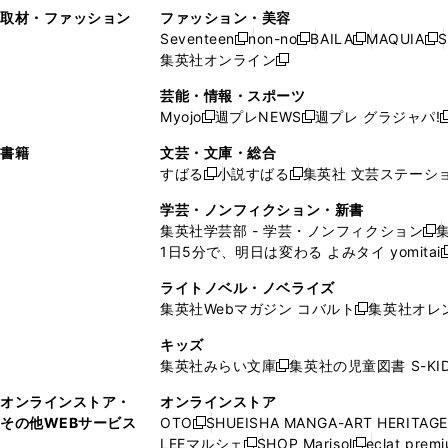
い
し
い
い
ド
ン
ド
ン
取材・ファッション
ファッション・美容
開
く
開
ウ
い
ウ
ウ
ウ
ド
ウ
ド
Seventeen
non-no
BAILA
MAQUIA
S
く
く
新
新
新
新
ィ
ウ
ィ
ィ
で
ウ
で
ウ
集英社オンライン
し
新
し
し
し
ン
ィ
ン
ン
開
で
開
で
い
し
い
い
い
ド
ン
ド
ド
芸能・情報・スポーツ
く
開
く
開
ウ
い
ウ
ウ
ウ
ウ
ド
ウ
ウ
Myojo
週プレNEWS
週プレ グラジャパ!
く
く
新
新
新
ィ
ウ
ィ
ィ
ィ
で
ウ
で
で
し
し
ン
ィ
ン
ン
ン
書籍
文芸・文庫・総合
開
で
開
開
い
い
ド
ン
ド
ド
ド
すばる
小説すばる
集英社 文芸ステーシ
く
開
く
く
新
新
ウ
ウ
ウ
ド
ウ
ウ
ウ
く
し
し
ィ
ィ
学芸・ノンフィクション・新書
で
ウ
で
で
で
い
い
ン
ン
集英社学芸部 - 学芸・ノンフィクション
開
で
開
開
開
新
ウ
ウ
ド
ド
1日5分で、明日は変わる よみタイ yomitai
く
開
く
く
く
し
新
ィ
ィ
ウ
ウ
く
い
ン
ン
ライトノベル・ノベライズ
で
で
ウ
ド
ド
集英社Webマガジン コバルト
集英社オレ
開
開
新
ィ
ウ
ウ
く
く
し
ン
キッズ
で
で
い
ド
集英社みらい文庫
集英社の児童図書 S-KID
開
開
新
ウ
ウ
く
く
し
ィ
オンラインストア・
オンラインストア
で
い
ン
その他WEBサービス
OTO
SHUEISHA MANGA-ART HERITAGE
開
新
ウ
ド
LEEマルシェ
SHOP Marisol
eclat prem
く
し
新
新