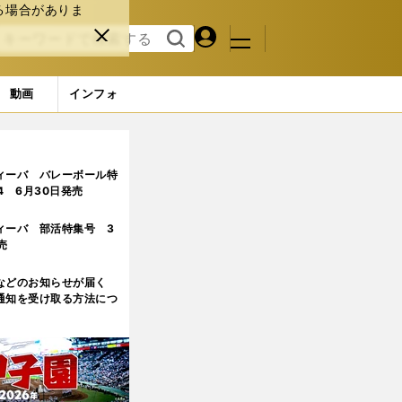
る場合がありま
マイペ
閉じ
検索
メニュ
ー
る
す
ジ
る
動画
インフォ
ィーバ バレーボール特
.4 6月30日発売
ィーバ 部活特集号 3
売
などのお知らせが届く
通知を受け取る方法につ