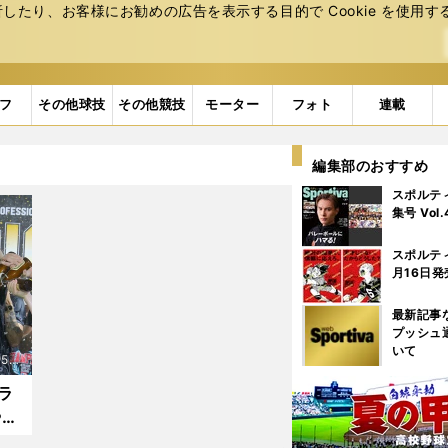
たり、お客様にお勧めの広告を表⽰する⽬的で Cookie を使⽤す
フ
その他球技
その他競技
モーター
フォト
連載
編集部のおすすめ
スポルテ
集号 Vol
スポルテ
月16日発
最新記事
プッシュ
いて
5.3
ラ
や→
勝