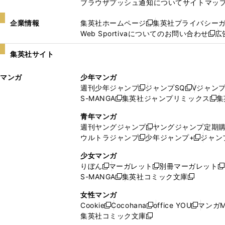
ブラウザプッシュ通知について
サイトマッ
企業情報
集英社ホームページ
集英社プライバシー
新
Web Sportivaについてのお問い合わせ
広
し
新
い
し
集英社サイト
ウ
い
ィ
ウ
マンガ
少年マンガ
ン
ィ
週刊少年ジャンプ
ジャンプSQ
Vジャン
ド
ン
新
新
S-MANGA
集英社ジャンプリミックス
集
ウ
ド
新
し
し
新
で
ウ
し
い
い
し
青年マンガ
開
で
い
ウ
ウ
い
週刊ヤングジャンプ
ヤングジャンプ定期
新
く
開
ウ
ィ
ィ
ウ
ウルトラジャンプ
少年ジャンプ+
ジャン
新
し
新
く
ィ
ン
ン
ィ
し
い
し
ン
ド
ド
ン
少女マンガ
い
ウ
い
ド
ウ
ウ
ド
りぼん
マーガレット
別冊マーガレット
新
新
新
ウ
ィ
ウ
ウ
で
で
ウ
S-MANGA
集英社コミック文庫
し
新
し
新
ィ
ン
ィ
で
開
開
で
い
し
い
し
ン
ド
ン
女性マンガ
開
く
く
開
ウ
い
ウ
い
ド
ウ
ド
Cookie
Cocohana
office YOU
マンガM
く
く
新
新
新
ィ
ウ
ィ
ウ
ウ
で
ウ
集英社コミック文庫
し
新
し
し
ン
ィ
ン
ィ
で
開
で