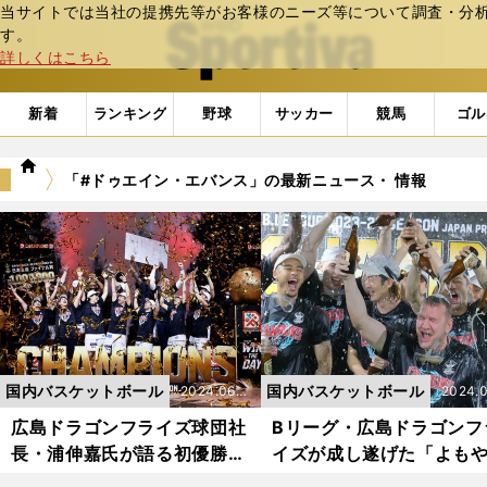
当サイトでは当社の提携先等がお客様のニーズ等について調査・分析し
web Sportiva (webスポルティーバ)
す。
詳しくはこちら
新着
ランキング
野球
サッカー
競馬
ゴル
we
「#ドゥエイン・エバンス」の最新ニュース・ 情報
b
ス
ポ
ル
テ
ィ
ー
バ
国内バスケットボール
国内バスケットボール
2024.06.0
2024.0
1更新
1更新
広島ドラゴンフライズ球団社
Bリーグ・広島ドラゴンフ
長・浦伸嘉氏が語る初優勝に
イズが成し遂げた「よも
至るまでの背景「重要なのは
もしや→まさか」の初優