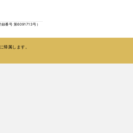
ウ
い
で
ウ
開
ィ
く
号 第6091713号）
ン
ド
ウ
で
に帰属します。
開
く