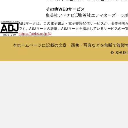
ィ
ウ
い
し
し
ン
その他WEBサービス
で
ウ
い
い
ド
集英社アドナビ
集英社エディターズ・ラ
開
新
ィ
ウ
ウ
ウ
く
し
ABJマークは、この電子書店・電子書籍配信サービスが、著作権者か
ン
ィ
ィ
で
い
です。ABJマークの詳細、ABJマークを掲示しているサービスの一
ド
ン
ン
開
https://aebs.or.jp/
ウ
新
ウ
ド
ド
く
し
ィ
で
ウ
ウ
い
本ホームページに記載の文章・画像・写真などを無断で複製す
ン
開
で
で
ウ
ド
© SHUEIS
ィ
く
開
開
ン
ウ
く
く
ド
で
ウ
開
で
開
く
く