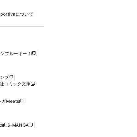
Sportivaについて
ャンプルーキー！
新
し
い
ウ
ャンプ
新
ィ
社コミック文庫
し
新
ン
い
し
ド
ウ
い
ウ
ガMeets
新
ィ
ウ
で
し
ン
ィ
開
い
ド
ン
く
ウ
ウ
ド
s
S-MANGA
新
新
ィ
で
ウ
し
し
ン
開
で