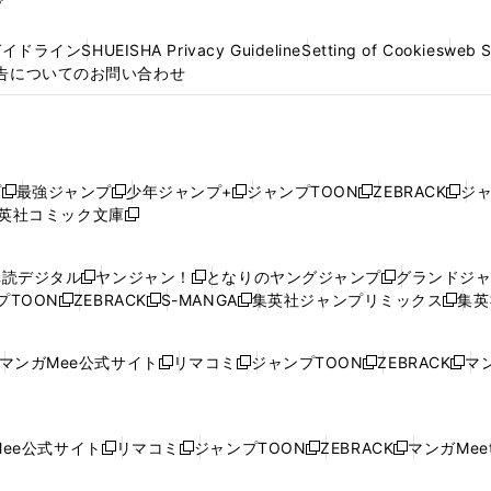
プ
ガイドライン
SHUEISHA Privacy Guideline
Setting of Cookies
web 
告についてのお問い合わせ
プ
最強ジャンプ
少年ジャンプ+
ジャンプTOON
ZEBRACK
ジ
新
新
新
新
新
英社コミック文庫
し
新
し
し
し
し
い
い
し
い
い
い
ウ
ウ
い
ウ
ウ
ウ
購読デジタル
ヤンジャン！
となりのヤングジャンプ
グランドジ
新
新
新
ィ
ィ
ウ
ィ
ィ
ィ
プTOON
ZEBRACK
S-MANGA
集英社ジャンプリミックス
集英
新
し
新
し
新
し
新
ン
ン
ィ
ン
ン
ン
し
い
し
い
し
い
し
ド
ド
ン
ド
ド
ド
い
ウ
い
ウ
い
ウ
い
ウ
ウ
ド
ウ
ウ
ウ
マンガMee公式サイト
リマコミ
ジャンプTOON
ZEBRACK
マン
新
新
新
新
ウ
ィ
ウ
ィ
ウ
ィ
ウ
で
で
ウ
で
で
で
し
し
し
し
し
ィ
ン
ィ
ン
ィ
ン
ィ
開
開
で
開
開
開
い
い
い
い
い
ン
ド
ン
ド
ン
ド
ン
く
く
開
く
く
く
ウ
ウ
ウ
ウ
ウ
ド
ウ
ド
ウ
ド
ウ
ド
ee公式サイト
リマコミ
ジャンプTOON
ZEBRACK
マンガMeet
く
新
新
新
新
ィ
ィ
ィ
ィ
ィ
ウ
で
ウ
で
ウ
で
ウ
し
し
し
し
ン
ン
ン
ン
ン
で
開
で
開
で
開
で