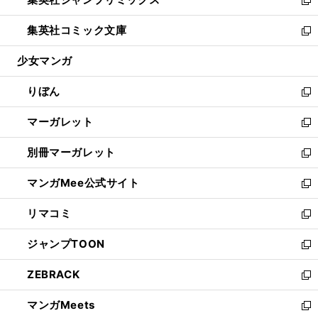
で
ド
ィ
い
新
開
ウ
ン
ウ
し
集英社コミック文庫
く
で
ド
ィ
い
新
開
ウ
ン
ウ
し
少女マンガ
く
で
ド
ィ
い
開
ウ
ン
ウ
りぼん
く
で
ド
ィ
新
開
ウ
ン
し
マーガレット
く
で
ド
い
新
開
ウ
ウ
し
別冊マーガレット
く
で
ィ
い
新
開
ン
ウ
し
マンガMee公式サイト
く
ド
ィ
い
新
ウ
ン
ウ
し
リマコミ
で
ド
ィ
い
新
開
ウ
ン
ウ
し
ジャンプTOON
く
で
ド
ィ
い
新
開
ウ
ン
ウ
し
ZEBRACK
く
で
ド
ィ
い
新
開
ウ
ン
ウ
し
マンガMeets
く
で
ド
ィ
い
新