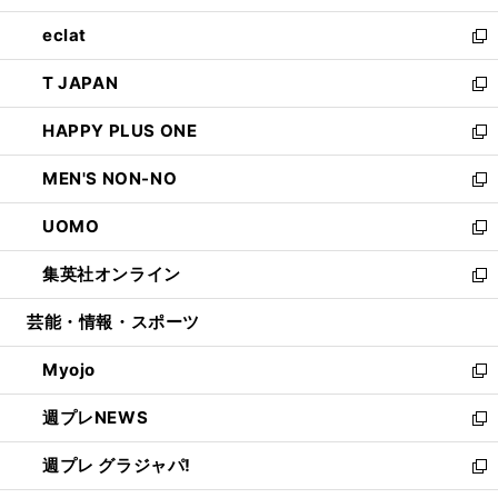
開
ウ
ン
ウ
し
eclat
く
で
ド
ィ
い
新
開
ウ
ン
ウ
し
T JAPAN
く
で
ド
ィ
い
新
開
ウ
ン
ウ
し
HAPPY PLUS ONE
く
で
ド
ィ
い
新
開
ウ
ン
ウ
し
MEN'S NON-NO
く
で
ド
ィ
い
新
開
ウ
ン
ウ
し
UOMO
く
で
ド
ィ
い
新
開
ウ
ン
ウ
し
集英社オンライン
く
で
ド
ィ
い
新
開
ウ
ン
ウ
し
芸能・情報・スポーツ
く
で
ド
ィ
い
開
ウ
ン
ウ
Myojo
く
で
ド
ィ
新
開
ウ
ン
し
週プレNEWS
く
で
ド
い
新
開
ウ
ウ
し
週プレ グラジャパ!
く
で
ィ
い
新
開
ン
ウ
し