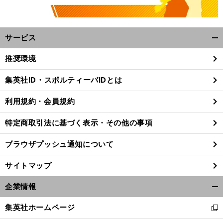
サービス
開
く/
推奨環境
閉
じ
集英社ID・スポルティーバIDとは
る
利用規約・会員規約
特定商取引法に基づく表示・その他の事項
ブラウザプッシュ通知について
サイトマップ
企業情報
開
く/
集英社ホームページ
新
閉
し
じ