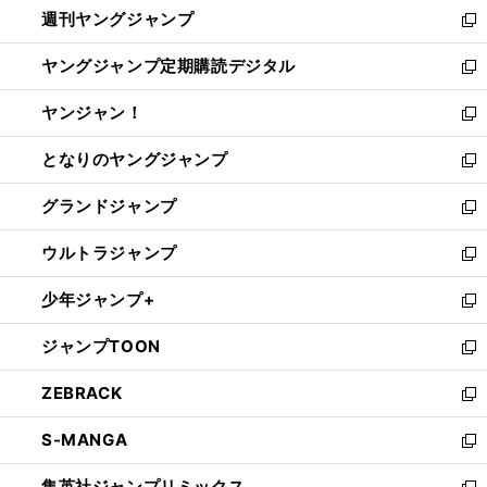
週刊ヤングジャンプ
く
で
ド
ィ
新
開
ウ
ン
し
ヤングジャンプ定期購読デジタル
く
で
ド
い
新
開
ウ
ウ
し
ヤンジャン！
く
で
ィ
い
新
開
ン
ウ
し
となりのヤングジャンプ
く
ド
ィ
い
新
ウ
ン
ウ
し
グランドジャンプ
で
ド
ィ
い
新
開
ウ
ン
ウ
し
ウルトラジャンプ
く
で
ド
ィ
い
新
開
ウ
ン
ウ
し
少年ジャンプ+
く
で
ド
ィ
い
新
開
ウ
ン
ウ
し
ジャンプTOON
く
で
ド
ィ
い
新
開
ウ
ン
ウ
し
ZEBRACK
く
で
ド
ィ
い
新
開
ウ
ン
ウ
し
S-MANGA
く
で
ド
ィ
い
新
開
ウ
ン
ウ
し
集英社ジャンプリミックス
く