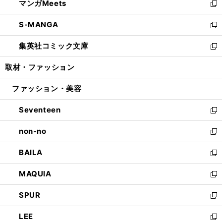
マンガMeets
く
で
ド
ィ
い
新
開
ウ
ン
ウ
し
S-MANGA
く
で
ド
ィ
い
新
開
ウ
ン
ウ
し
集英社コミック文庫
く
で
ド
ィ
い
新
開
ウ
ン
ウ
し
取材・ファッション
く
で
ド
ィ
い
開
ウ
ン
ウ
ファッション・美容
く
で
ド
ィ
開
ウ
ン
Seventeen
く
で
ド
新
開
ウ
し
non-no
く
で
い
新
開
ウ
し
BAILA
く
ィ
い
新
ン
ウ
し
MAQUIA
ド
ィ
い
新
ウ
ン
ウ
し
SPUR
で
ド
ィ
い
新
開
ウ
ン
ウ
し
LEE
く
で
ド
ィ
い
新