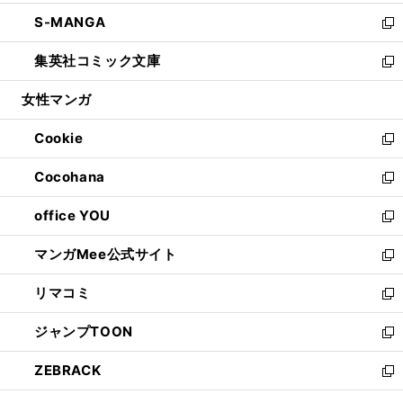
開
ウ
ン
ウ
し
S-MANGA
く
で
ド
ィ
い
新
開
ウ
ン
ウ
し
集英社コミック文庫
く
で
ド
ィ
い
新
開
ウ
ン
ウ
し
女性マンガ
く
で
ド
ィ
い
開
ウ
ン
ウ
Cookie
く
で
ド
ィ
新
開
ウ
ン
し
Cocohana
く
で
ド
い
新
開
ウ
ウ
し
office YOU
く
で
ィ
い
新
開
ン
ウ
し
マンガMee公式サイト
く
ド
ィ
い
新
ウ
ン
ウ
し
リマコミ
で
ド
ィ
い
新
開
ウ
ン
ウ
し
ジャンプTOON
く
で
ド
ィ
い
新
開
ウ
ン
ウ
し
ZEBRACK
く
で
ド
ィ
い
新
開
ウ
ン
ウ
し