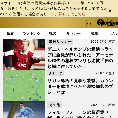
当サイトでは当社の提携先等がお客様のニーズ等について調
査・分析したり、お客様にお勧めの広告を表⽰する⽬的で Co
閉じ
okie を使⽤する場合があります。
詳しくはこちら
る
マイペ
web Sportiva (webスポルティーバ)
検索
メニュ
we
ー
「#トラップ」の最新ニュース・ 情報
b
ジ
新着
ランキング
野球
サッカー
競馬
ゴル
ス
海外サッカー
2025.07.04更新
ポ
ル
デニス・ベルカンプの超絶トラッ
テ
プに全員が酔いしれた アーセナ
ィ
ル時代の相棒アンリも絶賛「神の
ー
領域に達していた」
バ
Jリーグ
2021.07.31更新
サガン鳥栖の見事な攻撃。カウン
ターを成功させた小屋松知哉のプ
レーとは
その他
2021.08.23更新
フィル・フォーデンの超得意ワ