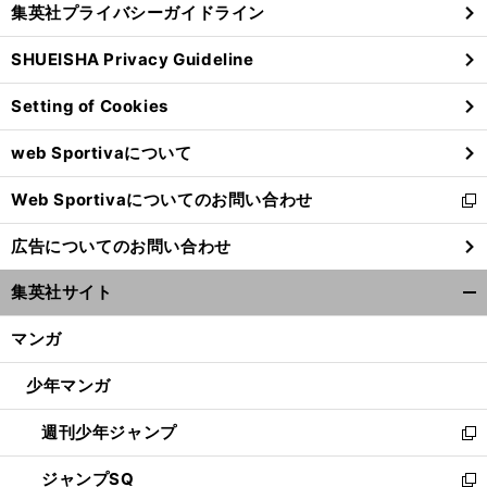
集英社プライバシーガイドライン
い
る
ウ
SHUEISHA Privacy Guideline
ィ
ン
Setting of Cookies
ド
ウ
web Sportivaについて
で
開
Web Sportivaについてのお問い合わせ
く
新
し
広告についてのお問い合わせ
い
ウ
集英社サイト
ィ
開
ン
く/
マンガ
ド
閉
ウ
じ
少年マンガ
で
る
開
週刊少年ジャンプ
く
新
し
ジャンプSQ
い
新