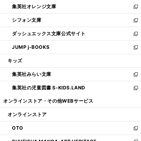
ウ
ン
し
集英社オレンジ文庫
く
で
ド
い
新
開
ウ
ウ
し
シフォン文庫
く
で
ィ
い
新
開
ン
ウ
し
ダッシュエックス文庫公式サイト
く
ド
ィ
い
新
ウ
ン
ウ
し
JUMP j-BOOKS
で
ド
ィ
い
新
開
ウ
ン
ウ
し
キッズ
く
で
ド
ィ
い
開
ウ
ン
ウ
集英社みらい文庫
く
で
ド
ィ
新
開
ウ
ン
し
集英社の児童図書 S-KIDS.LAND
く
で
ド
い
新
開
ウ
ウ
し
オンラインストア・
その他WEBサービス
く
で
ィ
い
開
ン
ウ
オンラインストア
く
ド
ィ
ウ
ン
OTO
で
ド
新
開
ウ
し