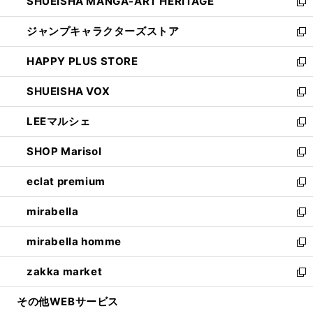
SHUEISHA MANGA-ART HERITAGE
く
で
い
新
開
ウ
し
ジャンプキャラクターズストア
く
ィ
い
新
ン
ウ
し
HAPPY PLUS STORE
ド
ィ
い
新
ウ
ン
ウ
し
SHUEISHA VOX
で
ド
ィ
い
新
開
ウ
ン
ウ
し
LEEマルシェ
く
で
ド
ィ
い
新
開
ウ
ン
ウ
し
SHOP Marisol
く
で
ド
ィ
い
新
開
ウ
ン
ウ
し
eclat premium
く
で
ド
ィ
い
新
開
ウ
ン
ウ
し
mirabella
く
で
ド
ィ
い
新
開
ウ
ン
ウ
し
mirabella homme
く
で
ド
ィ
い
新
開
ウ
ン
ウ
し
zakka market
く
で
ド
ィ
い
新
開
ウ
ン
ウ
し
その他WEBサービス
く
で
ド
ィ
い