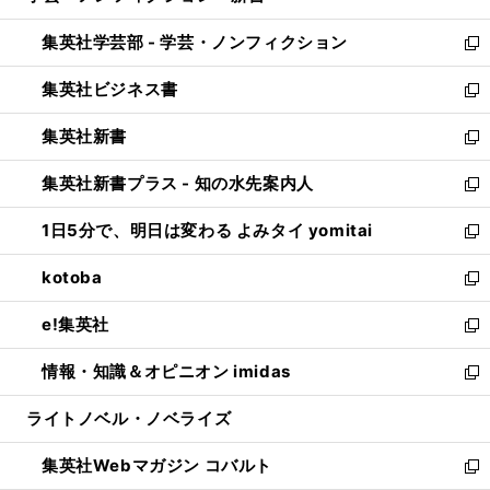
開
ウ
ン
ウ
集英社学芸部 - 学芸・ノンフィクション
く
で
ド
ィ
新
開
ウ
ン
し
集英社ビジネス書
く
で
ド
い
新
開
ウ
ウ
し
集英社新書
く
で
ィ
い
新
開
ン
ウ
し
集英社新書プラス - 知の水先案内人
く
ド
ィ
い
新
ウ
ン
ウ
し
1日5分で、明日は変わる よみタイ yomitai
で
ド
ィ
い
新
開
ウ
ン
ウ
し
kotoba
く
で
ド
ィ
い
新
開
ウ
ン
ウ
し
e!集英社
く
で
ド
ィ
い
新
開
ウ
ン
ウ
し
情報・知識＆オピニオン imidas
く
で
ド
ィ
い
新
開
ウ
ン
ウ
し
ライトノベル・ノベライズ
く
で
ド
ィ
い
開
ウ
ン
ウ
集英社Webマガジン コバルト
く
で
ド
ィ
新
開