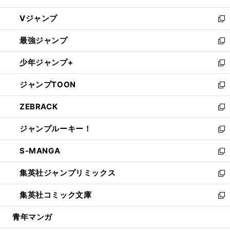
ウ
し
Vジャンプ
ィ
い
新
ン
ウ
し
最強ジャンプ
ド
ィ
い
新
ウ
ン
ウ
し
少年ジャンプ+
で
ド
ィ
い
新
開
ウ
ン
ウ
し
ジャンプTOON
く
で
ド
ィ
い
新
開
ウ
ン
ウ
し
ZEBRACK
く
で
ド
ィ
い
新
開
ウ
ン
ウ
し
ジャンプルーキー！
く
で
ド
ィ
い
新
開
ウ
ン
ウ
し
S-MANGA
く
で
ド
ィ
い
新
開
ウ
ン
ウ
し
集英社ジャンプリミックス
く
で
ド
ィ
い
新
開
ウ
ン
ウ
し
集英社コミック文庫
く
で
ド
ィ
い
新
開
ウ
ン
ウ
し
青年マンガ
く
で
ド
ィ
い
開
ウ
ン
ウ