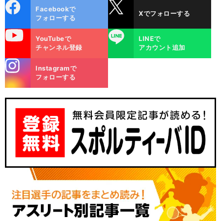
cebo
X
Facebookで
Xでフォローする
ok
フォローする
uTube
LINE
YouTubeで
LINEで
チャンネル登録
アカウント追加
stagra
Instagramで
m
フォローする