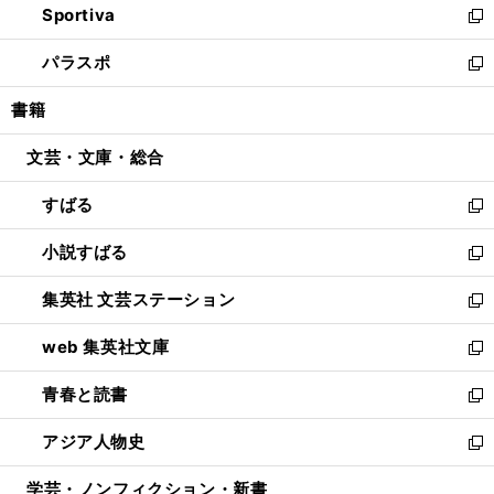
Sportiva
く
ド
ィ
い
新
ウ
ン
ウ
し
パラスポ
で
ド
ィ
い
新
開
ウ
ン
ウ
し
書籍
く
で
ド
ィ
い
開
ウ
ン
ウ
文芸・文庫・総合
く
で
ド
ィ
開
ウ
ン
すばる
く
で
ド
新
開
ウ
し
小説すばる
く
で
い
新
開
ウ
し
集英社 文芸ステーション
く
ィ
い
新
ン
ウ
し
web 集英社文庫
ド
ィ
い
新
ウ
ン
ウ
し
青春と読書
で
ド
ィ
い
新
開
ウ
ン
ウ
し
アジア人物史
く
で
ド
ィ
い
新
開
ウ
ン
ウ
し
学芸・ノンフィクション・新書
く
で
ド
ィ
い