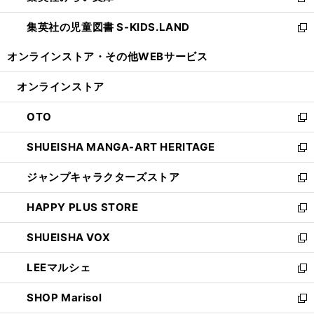
新
開
ウ
ン
し
集英社の児童図書 S-KIDS.LAND
く
で
ド
い
新
開
ウ
ウ
し
オンラインストア・
その他WEBサービス
く
で
ィ
い
開
ン
ウ
オンラインストア
く
ド
ィ
ウ
ン
OTO
で
ド
新
開
ウ
し
SHUEISHA MANGA-ART HERITAGE
く
で
い
新
開
ウ
し
ジャンプキャラクターズストア
く
ィ
い
新
ン
ウ
し
HAPPY PLUS STORE
ド
ィ
い
新
ウ
ン
ウ
し
SHUEISHA VOX
で
ド
ィ
い
新
開
ウ
ン
ウ
し
LEEマルシェ
く
で
ド
ィ
い
新
開
ウ
ン
ウ
し
SHOP Marisol
く
で
ド
ィ
い
新
開
ウ