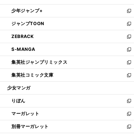
開
ウ
ン
ウ
し
少年ジャンプ+
く
で
ド
ィ
い
新
開
ウ
ン
ウ
し
ジャンプTOON
く
で
ド
ィ
い
新
開
ウ
ン
ウ
し
ZEBRACK
く
で
ド
ィ
い
新
開
ウ
ン
ウ
し
S-MANGA
く
で
ド
ィ
い
新
開
ウ
ン
ウ
し
集英社ジャンプリミックス
く
で
ド
ィ
い
新
開
ウ
ン
ウ
し
集英社コミック文庫
く
で
ド
ィ
い
新
開
ウ
ン
ウ
し
少女マンガ
く
で
ド
ィ
い
開
ウ
ン
ウ
りぼん
く
で
ド
ィ
新
開
ウ
ン
し
マーガレット
く
で
ド
い
新
開
ウ
ウ
し
別冊マーガレット
く
で
ィ
い
新
開
ン
ウ