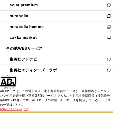
ン
ウ
し
eclat premium
く
で
ド
ィ
い
新
開
ウ
ン
ウ
し
mirabella
く
で
ド
ィ
い
新
開
ウ
ン
ウ
し
mirabella homme
く
で
ド
ィ
い
新
開
ウ
ン
ウ
し
zakka market
く
で
ド
ィ
い
新
開
ウ
ン
ウ
し
その他WEBサービス
く
で
ド
ィ
い
開
ウ
ン
ウ
集英社アドナビ
く
で
ド
ィ
新
開
ウ
ン
し
集英社エディターズ・ラボ
く
で
ド
い
新
開
ウ
ウ
し
く
で
ィ
い
開
ン
ウ
ABJマークは、この電子書店・電子書籍配信サービスが、著作権者からコンテ
く
ド
ィ
ンツ使用許諾を得た正規版配信サービスであることを示す登録商標（登録番号
ウ
ン
第6091713号）です。ABJマークの詳細、ABJマークを掲示しているサービス
で
ド
の一覧はこちら。
開
ウ
https://aebs.or.jp/
新