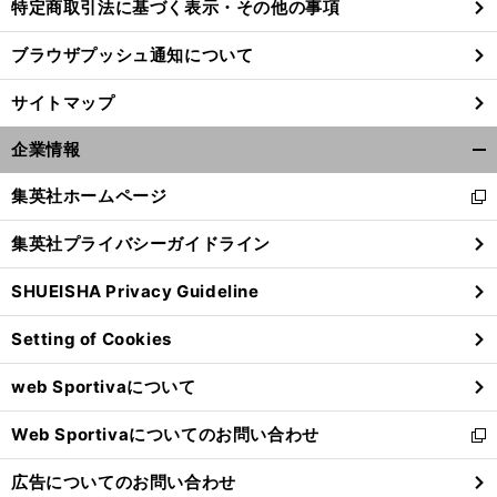
特定商取引法に基づく表示・その他の事項
ブラウザプッシュ通知について
サイトマップ
企業情報
開
く/
集英社ホームページ
新
閉
し
じ
集英社プライバシーガイドライン
い
る
ウ
SHUEISHA Privacy Guideline
ィ
ン
Setting of Cookies
ド
ウ
web Sportivaについて
で
開
Web Sportivaについてのお問い合わせ
く
新
し
広告についてのお問い合わせ
い