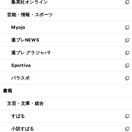
集英社オンライン
く
で
ド
ィ
い
新
開
ウ
ン
ウ
し
芸能・情報・スポーツ
く
で
ド
ィ
い
開
ウ
ン
ウ
Myojo
く
で
ド
ィ
新
開
ウ
ン
し
週プレNEWS
く
で
ド
い
新
開
ウ
ウ
し
週プレ グラジャパ!
く
で
ィ
い
新
開
ン
ウ
し
Sportiva
く
ド
ィ
い
新
ウ
ン
ウ
し
パラスポ
で
ド
ィ
い
新
開
ウ
ン
ウ
し
書籍
く
で
ド
ィ
い
開
ウ
ン
ウ
文芸・文庫・総合
く
で
ド
ィ
開
ウ
ン
すばる
く
で
ド
新
開
ウ
し
小説すばる
く
で
い
新