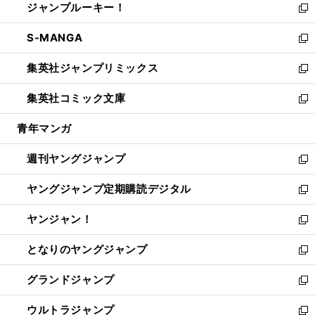
ジャンプルーキー！
く
で
ド
ィ
い
新
開
ウ
ン
ウ
し
S-MANGA
く
で
ド
ィ
い
新
開
ウ
ン
ウ
し
集英社ジャンプリミックス
く
で
ド
ィ
い
新
開
ウ
ン
ウ
し
集英社コミック文庫
く
で
ド
ィ
い
新
開
ウ
ン
ウ
し
青年マンガ
く
で
ド
ィ
い
開
ウ
ン
ウ
週刊ヤングジャンプ
く
で
ド
ィ
新
開
ウ
ン
し
ヤングジャンプ定期購読デジタル
く
で
ド
い
新
開
ウ
ウ
し
ヤンジャン！
く
で
ィ
い
新
開
ン
ウ
し
となりのヤングジャンプ
く
ド
ィ
い
新
ウ
ン
ウ
し
グランドジャンプ
で
ド
ィ
い
新
開
ウ
ン
ウ
し
ウルトラジャンプ
く
で
ド
ィ
い
新