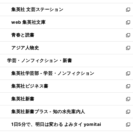
開
ウ
し
集英社 文芸ステーション
く
ィ
い
新
ン
ウ
し
web 集英社文庫
ド
ィ
い
新
ウ
ン
ウ
し
青春と読書
で
ド
ィ
い
新
開
ウ
ン
ウ
し
アジア人物史
く
で
ド
ィ
い
新
開
ウ
ン
ウ
し
学芸・ノンフィクション・新書
く
で
ド
ィ
い
開
ウ
ン
ウ
集英社学芸部 - 学芸・ノンフィクション
く
で
ド
ィ
新
開
ウ
ン
し
集英社ビジネス書
く
で
ド
い
新
開
ウ
ウ
し
集英社新書
く
で
ィ
い
新
開
ン
ウ
し
集英社新書プラス - 知の水先案内人
く
ド
ィ
い
新
ウ
ン
ウ
し
1日5分で、明日は変わる よみタイ yomitai
で
ド
ィ
い
新
開
ウ
ン
ウ
し