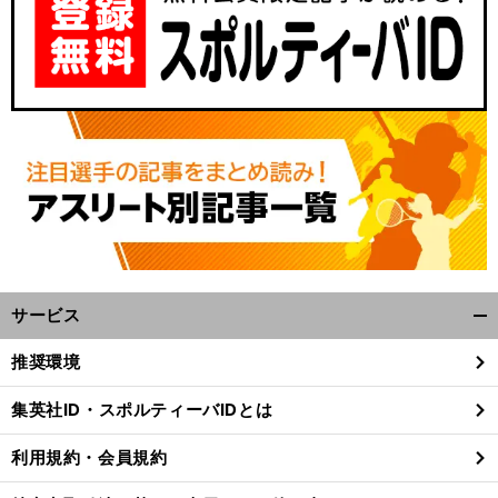
サービス
開
く/
推奨環境
閉
じ
集英社ID・スポルティーバIDとは
る
利用規約・会員規約