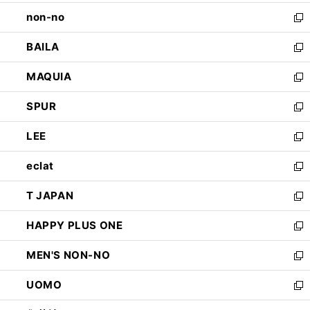
開
ウ
し
non-no
く
で
い
新
開
ウ
し
BAILA
く
ィ
い
新
ン
ウ
し
MAQUIA
ド
ィ
い
新
ウ
ン
ウ
し
SPUR
で
ド
ィ
い
新
開
ウ
ン
ウ
し
LEE
く
で
ド
ィ
い
新
開
ウ
ン
ウ
し
eclat
く
で
ド
ィ
い
新
開
ウ
ン
ウ
し
T JAPAN
く
で
ド
ィ
い
新
開
ウ
ン
ウ
し
HAPPY PLUS ONE
く
で
ド
ィ
い
新
開
ウ
ン
ウ
し
MEN'S NON-NO
く
で
ド
ィ
い
新
開
ウ
ン
ウ
し
UOMO
く
で
ド
ィ
い
新
開
ウ
ン
ウ
し