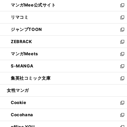
し
マンガMee公式サイト
く
ド
ィ
い
新
ウ
ン
ウ
し
リマコミ
で
ド
ィ
い
新
開
ウ
ン
ウ
し
ジャンプTOON
く
で
ド
ィ
い
新
開
ウ
ン
ウ
し
ZEBRACK
く
で
ド
ィ
い
新
開
ウ
ン
ウ
し
マンガMeets
く
で
ド
ィ
い
新
開
ウ
ン
ウ
し
S-MANGA
く
で
ド
ィ
い
新
開
ウ
ン
ウ
し
集英社コミック文庫
く
で
ド
ィ
い
新
開
ウ
ン
ウ
し
女性マンガ
く
で
ド
ィ
い
開
ウ
ン
ウ
Cookie
く
で
ド
ィ
新
開
ウ
ン
し
Cocohana
く
で
ド
い
新
開
ウ
ウ
し
office YOU
く