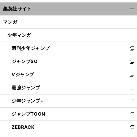
ウ
集英社サイト
ィ
開
ン
く/
マンガ
ド
閉
ウ
じ
少年マンガ
で
る
開
週刊少年ジャンプ
く
新
し
ジャンプSQ
い
新
ウ
し
Vジャンプ
ィ
い
新
ン
ウ
し
最強ジャンプ
ド
ィ
い
新
ウ
ン
ウ
し
少年ジャンプ+
で
ド
ィ
い
新
開
ウ
ン
ウ
し
ジャンプTOON
く
で
ド
ィ
い
新
開
ウ
ン
ウ
し
ZEBRACK
く
で
ド
ィ
い
新
開
ウ
ン
ウ
し