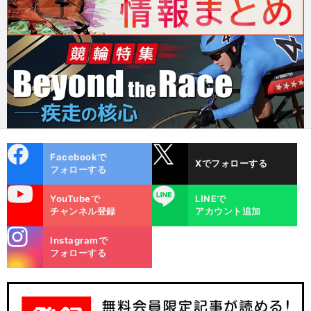
cebo
X
Facebookで
Xでフォローする
ok
フォローする
uTube
LINE
YouTubeで
LINEで
チャンネル登録
アカウント追加
stagra
Instagramで
m
フォローする