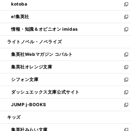
kotoba
く
で
ド
ィ
い
新
開
ウ
ン
ウ
し
e!集英社
く
で
ド
ィ
い
新
開
ウ
ン
ウ
し
情報・知識＆オピニオン imidas
く
で
ド
ィ
い
新
開
ウ
ン
ウ
し
ライトノベル・ノベライズ
く
で
ド
ィ
い
開
ウ
ン
ウ
集英社Webマガジン コバルト
く
で
ド
ィ
新
開
ウ
ン
し
集英社オレンジ文庫
く
で
ド
い
新
開
ウ
ウ
し
シフォン文庫
く
で
ィ
い
新
開
ン
ウ
し
ダッシュエックス文庫公式サイト
く
ド
ィ
い
新
ウ
ン
ウ
し
JUMP j-BOOKS
で
ド
ィ
い
新
開
ウ
ン
ウ
し
キッズ
く
で
ド
ィ
い
開
ウ
ン
ウ
集英社みらい文庫
く
で
ド
ィ