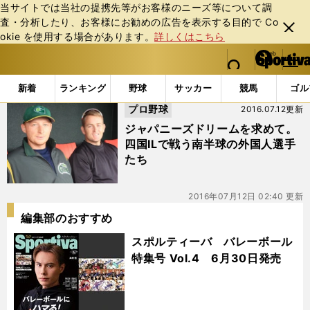
当サイトでは当社の提携先等がお客様のニーズ等について調
査・分析したり、お客様にお勧めの広告を表⽰する⽬的で Co
閉じ
okie を使⽤する場合があります。
詳しくはこちら
る
マイペ
web Sportiva (webスポルティーバ)
検索
メニュ
we
ー
「#チェンバース」の最新ニュース・ 情報
b
ジ
新着
ランキング
野球
サッカー
競馬
ゴル
ス
プロ野球
2016.07.12更新
ポ
ル
ジャパニーズドリームを求めて。
テ
四国ILで戦う南半球の外国人選手
ィ
たち
ー
バ
2016年07月12日 02:40 更新
編集部のおすすめ
スポルティーバ バレーボール
特集号 Vol.4 6月30日発売