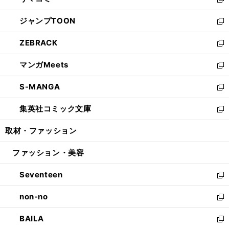
ィ
い
新
開
ウ
ン
ウ
し
ジャンプTOON
く
で
ド
ィ
い
新
開
ウ
ン
ウ
し
ZEBRACK
く
で
ド
ィ
い
新
開
ウ
ン
ウ
し
マンガMeets
く
で
ド
ィ
い
新
開
ウ
ン
ウ
し
S-MANGA
く
で
ド
ィ
い
新
開
ウ
ン
ウ
し
集英社コミック文庫
く
で
ド
ィ
い
新
開
ウ
ン
ウ
し
取材・ファッション
く
で
ド
ィ
い
開
ウ
ン
ウ
ファッション・美容
く
で
ド
ィ
開
ウ
ン
Seventeen
く
で
ド
新
開
ウ
し
non-no
く
で
い
新
開
ウ
し
BAILA
く
ィ
い
新