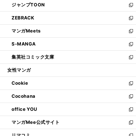
ジャンプTOON
く
で
ド
ィ
い
新
開
ウ
ン
ウ
し
ZEBRACK
く
で
ド
ィ
い
新
開
ウ
ン
ウ
し
マンガMeets
く
で
ド
ィ
い
新
開
ウ
ン
ウ
し
S-MANGA
く
で
ド
ィ
い
新
開
ウ
ン
ウ
し
集英社コミック文庫
く
で
ド
ィ
い
新
開
ウ
ン
ウ
し
女性マンガ
く
で
ド
ィ
い
開
ウ
ン
ウ
Cookie
く
で
ド
ィ
新
開
ウ
ン
し
Cocohana
く
で
ド
い
新
開
ウ
ウ
し
office YOU
く
で
ィ
い
新
開
ン
ウ
し
マンガMee公式サイト
く
ド
ィ
い
新
ウ
ン
ウ
し
リマコミ
で
ド