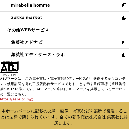
し
mirabella homme
く
で
ド
ィ
い
新
開
ウ
ン
ウ
し
zakka market
く
で
ド
ィ
い
新
開
ウ
ン
ウ
し
その他WEBサービス
く
で
ド
ィ
い
開
ウ
ン
ウ
集英社アドナビ
く
で
ド
ィ
新
開
ウ
ン
し
集英社エディターズ・ラボ
く
で
ド
い
新
開
ウ
ウ
し
く
で
ィ
い
開
ン
ウ
ABJマークは、この電子書店・電子書籍配信サービスが、著作権者からコンテ
く
ド
ィ
ンツ使用許諾を得た正規版配信サービスであることを示す登録商標（登録番号
ウ
ン
第6091713号）です。ABJマークの詳細、ABJマークを掲示しているサービス
で
ド
の一覧はこちら。
開
ウ
https://aebs.or.jp/
新
く
で
し
い
開
本ホームページに記載の文章・画像・写真などを無断で複製するこ
ウ
く
とは法律で禁じられています。全ての著作権は株式会社 集英社に帰
ィ
属します。
ン
ド