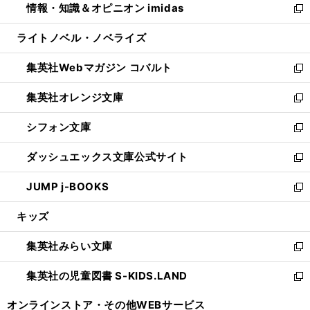
情報・知識＆オピニオン imidas
く
で
ド
ィ
い
新
開
ウ
ン
ウ
し
ライトノベル・ノベライズ
く
で
ド
ィ
い
開
ウ
ン
ウ
集英社Webマガジン コバルト
く
で
ド
ィ
新
開
ウ
ン
し
集英社オレンジ文庫
く
で
ド
い
新
開
ウ
ウ
し
シフォン文庫
く
で
ィ
い
新
開
ン
ウ
し
ダッシュエックス文庫公式サイト
く
ド
ィ
い
新
ウ
ン
ウ
し
JUMP j-BOOKS
で
ド
ィ
い
新
開
ウ
ン
ウ
し
キッズ
く
で
ド
ィ
い
開
ウ
ン
ウ
集英社みらい文庫
く
で
ド
ィ
新
開
ウ
ン
し
集英社の児童図書 S-KIDS.LAND
く
で
ド
い
新
開
ウ
ウ
し
オンラインストア・
その他WEBサービス
く
で
ィ
い