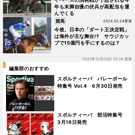
イペースの消耗戦が予想される今
年も末脚自慢の伏兵が高配当を運
んでくる
競馬
2024.02.24更新
今後、日本の「ダート王決定戦」
は海外が主な舞台!? サウジカッ
プで15億円を手にするのは？
2025年12月06日 10:24 更新
編集部のおすすめ
スポルティーバ バレーボール
特集号 Vol.4 6月30日発売
スポルティーバ 部活特集号
3月16日発売