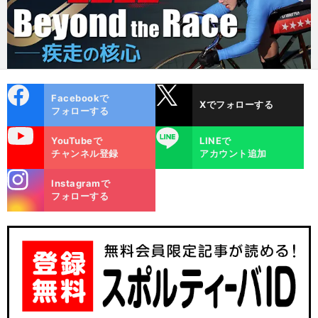
cebo
X
Facebookで
Xでフォローする
ok
フォローする
uTube
LINE
YouTubeで
LINEで
チャンネル登録
アカウント追加
stagra
Instagramで
m
フォローする