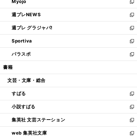
Myojo
く
で
ド
ィ
新
開
ウ
ン
し
週プレNEWS
く
で
ド
い
新
開
ウ
ウ
し
週プレ グラジャパ!
く
で
ィ
い
新
開
ン
ウ
し
Sportiva
く
ド
ィ
い
新
ウ
ン
ウ
し
パラスポ
で
ド
ィ
い
新
開
ウ
ン
ウ
し
書籍
く
で
ド
ィ
い
開
ウ
ン
ウ
文芸・文庫・総合
く
で
ド
ィ
開
ウ
ン
すばる
く
で
ド
新
開
ウ
し
小説すばる
く
で
い
新
開
ウ
し
集英社 文芸ステーション
く
ィ
い
新
ン
ウ
し
web 集英社文庫
ド
ィ
い
新