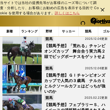
当サイトでは当社の提携先等がお客様のニーズ等について調
査・分析したり、お客様にお勧めの広告を表⽰する⽬的で Co
閉じ
okie を使⽤する場合があります。
詳しくはこちら
る
マイペ
web Sportiva (webスポルティーバ)
検索
メニュ
we
ー
「#ダート王決定戦」の最新ニュース・ 情報
b
ジ
新着
ランキング
野球
サッカー
競馬
ゴル
ス
競馬
2025.12.06更新
ポ
ル
【競馬予想】「荒れる」チャンピ
テ
オンズカップ 舞台合う実力馬２
ィ
頭でビッグボーナスをゲットせよ
ー
バ
競馬
2025.12.06更新
【競馬予想】ＧＩチャンピオンズ
カップで人気の３歳馬 ナルカミ
とルクソールカフェはどっちが強
いのか
競馬
2025.02.22更新
【競馬予想】フェブラリーＳ、ハ