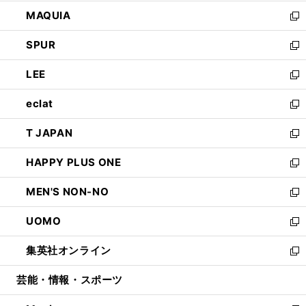
ン
ウ
し
MAQUIA
ド
ィ
い
新
ウ
ン
ウ
し
SPUR
で
ド
ィ
い
新
開
ウ
ン
ウ
し
LEE
く
で
ド
ィ
い
新
開
ウ
ン
ウ
し
eclat
く
で
ド
ィ
い
新
開
ウ
ン
ウ
し
T JAPAN
く
で
ド
ィ
い
新
開
ウ
ン
ウ
し
HAPPY PLUS ONE
く
で
ド
ィ
い
新
開
ウ
ン
ウ
し
MEN'S NON-NO
く
で
ド
ィ
い
新
開
ウ
ン
ウ
し
UOMO
く
で
ド
ィ
い
新
開
ウ
ン
ウ
し
集英社オンライン
く
で
ド
ィ
い
新
開
ウ
ン
ウ
し
芸能・情報・スポーツ
く
で
ド
ィ
い
開
ウ
ン
ウ