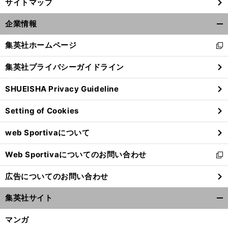
サイトマップ
企業情報
開
く/
集英社ホームページ
新
閉
し
じ
集英社プライバシーガイドライン
い
る
ウ
SHUEISHA Privacy Guideline
ィ
ン
Setting of Cookies
ド
ウ
web Sportivaについて
で
開
Web Sportivaについてのお問い合わせ
く
新
し
広告についてのお問い合わせ
い
ウ
集英社サイト
ィ
開
ン
く/
マンガ
ド
閉