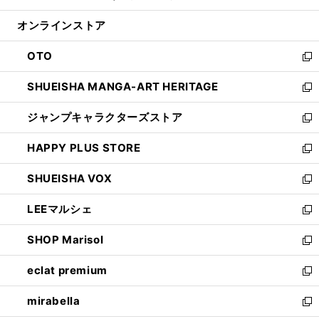
開
ン
ウ
オンラインストア
く
ド
ィ
ウ
ン
OTO
で
ド
新
開
ウ
し
SHUEISHA MANGA-ART HERITAGE
く
で
い
新
開
ウ
し
ジャンプキャラクターズストア
く
ィ
い
新
ン
ウ
し
HAPPY PLUS STORE
ド
ィ
い
新
ウ
ン
ウ
し
SHUEISHA VOX
で
ド
ィ
い
新
開
ウ
ン
ウ
し
LEEマルシェ
く
で
ド
ィ
い
新
開
ウ
ン
ウ
し
SHOP Marisol
く
で
ド
ィ
い
新
開
ウ
ン
ウ
し
eclat premium
く
で
ド
ィ
い
新
開
ウ
ン
ウ
し
mirabella
く
で
ド
ィ
い
新
開
ウ
ン
ウ