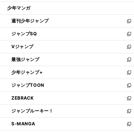
ウ
じ
少年マンガ
で
る
開
週刊少年ジャンプ
く
新
し
ジャンプSQ
い
新
ウ
し
Vジャンプ
ィ
い
新
ン
ウ
し
最強ジャンプ
ド
ィ
い
新
ウ
ン
ウ
し
少年ジャンプ+
で
ド
ィ
い
新
開
ウ
ン
ウ
し
ジャンプTOON
く
で
ド
ィ
い
新
開
ウ
ン
ウ
し
ZEBRACK
く
で
ド
ィ
い
新
開
ウ
ン
ウ
し
ジャンプルーキー！
く
で
ド
ィ
い
新
開
ウ
ン
ウ
し
S-MANGA
く
で
ド
ィ
い
新
開
ウ
ン
ウ
し