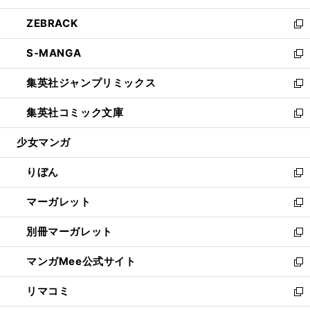
開
ウ
ン
ウ
し
ZEBRACK
く
で
ド
ィ
い
新
開
ウ
ン
ウ
し
S-MANGA
く
で
ド
ィ
い
新
開
ウ
ン
ウ
し
集英社ジャンプリミックス
く
で
ド
ィ
い
新
開
ウ
ン
ウ
し
集英社コミック文庫
く
で
ド
ィ
い
新
開
ウ
ン
ウ
し
少女マンガ
く
で
ド
ィ
い
開
ウ
ン
ウ
りぼん
く
で
ド
ィ
新
開
ウ
ン
し
マーガレット
く
で
ド
い
新
開
ウ
ウ
し
別冊マーガレット
く
で
ィ
い
新
開
ン
ウ
し
マンガMee公式サイト
く
ド
ィ
い
新
ウ
ン
ウ
し
リマコミ
で
ド
ィ
い
新
開
ウ
ン
ウ
し