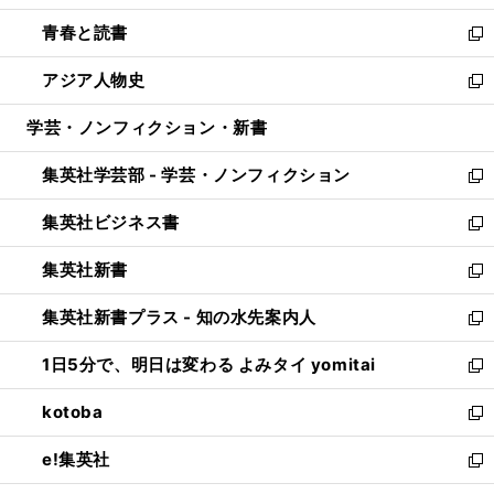
ウ
ン
ウ
し
青春と読書
で
ド
ィ
い
新
開
ウ
ン
ウ
し
アジア人物史
く
で
ド
ィ
い
新
開
ウ
ン
ウ
し
学芸・ノンフィクション・新書
く
で
ド
ィ
い
開
ウ
ン
ウ
集英社学芸部 - 学芸・ノンフィクション
く
で
ド
ィ
新
開
ウ
ン
し
集英社ビジネス書
く
で
ド
い
新
開
ウ
ウ
し
集英社新書
く
で
ィ
い
新
開
ン
ウ
し
集英社新書プラス - 知の水先案内人
く
ド
ィ
い
新
ウ
ン
ウ
し
1日5分で、明日は変わる よみタイ yomitai
で
ド
ィ
い
新
開
ウ
ン
ウ
し
kotoba
く
で
ド
ィ
い
新
開
ウ
ン
ウ
し
e!集英社
く
で
ド
ィ
い
新
開
ウ
ン
ウ
し