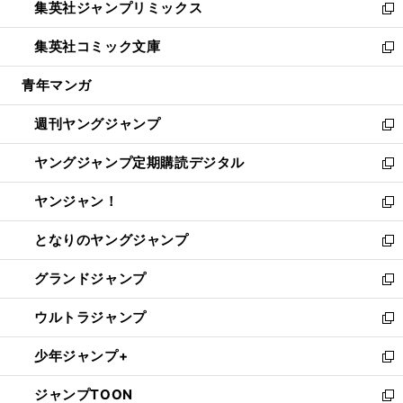
集英社ジャンプリミックス
く
で
ド
ィ
い
新
開
ウ
ン
ウ
し
集英社コミック文庫
く
で
ド
ィ
い
新
開
ウ
ン
ウ
し
青年マンガ
く
で
ド
ィ
い
開
ウ
ン
ウ
週刊ヤングジャンプ
く
で
ド
ィ
新
開
ウ
ン
し
ヤングジャンプ定期購読デジタル
く
で
ド
い
新
開
ウ
ウ
し
ヤンジャン！
く
で
ィ
い
新
開
ン
ウ
し
となりのヤングジャンプ
く
ド
ィ
い
新
ウ
ン
ウ
し
グランドジャンプ
で
ド
ィ
い
新
開
ウ
ン
ウ
し
ウルトラジャンプ
く
で
ド
ィ
い
新
開
ウ
ン
ウ
し
少年ジャンプ+
く
で
ド
ィ
い
新
開
ウ
ン
ウ
し
ジャンプTOON
く
で
ド
ィ
い
新