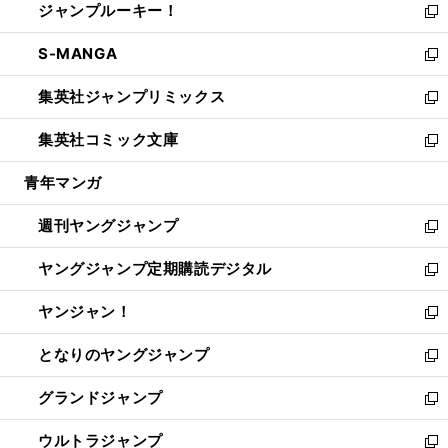
ジャンプルーキー！
く
で
ド
ィ
い
新
開
ウ
ン
ウ
し
S-MANGA
く
で
ド
ィ
い
新
開
ウ
ン
ウ
し
集英社ジャンプリミックス
く
で
ド
ィ
い
新
開
ウ
ン
ウ
し
集英社コミック文庫
く
で
ド
ィ
い
新
開
ウ
ン
ウ
し
青年マンガ
く
で
ド
ィ
い
開
ウ
ン
ウ
週刊ヤングジャンプ
く
で
ド
ィ
新
開
ウ
ン
し
ヤングジャンプ定期購読デジタル
く
で
ド
い
新
開
ウ
ウ
し
ヤンジャン！
く
で
ィ
い
新
開
ン
ウ
し
となりのヤングジャンプ
く
ド
ィ
い
新
ウ
ン
ウ
し
グランドジャンプ
で
ド
ィ
い
新
開
ウ
ン
ウ
し
ウルトラジャンプ
く
で
ド
ィ
い
新