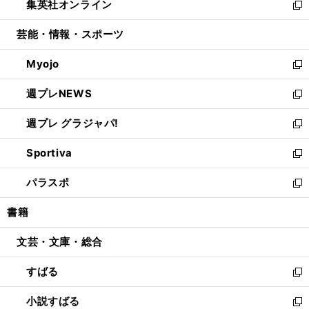
集英社オンライン
く
で
ド
ィ
い
新
開
ウ
ン
ウ
し
芸能・情報・スポーツ
く
で
ド
ィ
い
開
ウ
ン
ウ
Myojo
く
で
ド
ィ
新
開
ウ
ン
し
週プレNEWS
く
で
ド
い
新
開
ウ
ウ
し
週プレ グラジャパ!
く
で
ィ
い
新
開
ン
ウ
し
Sportiva
く
ド
ィ
い
新
ウ
ン
ウ
し
パラスポ
で
ド
ィ
い
新
開
ウ
ン
ウ
し
書籍
く
で
ド
ィ
い
開
ウ
ン
ウ
文芸・文庫・総合
く
で
ド
ィ
開
ウ
ン
すばる
く
で
ド
新
開
ウ
し
小説すばる
く
で
い
新