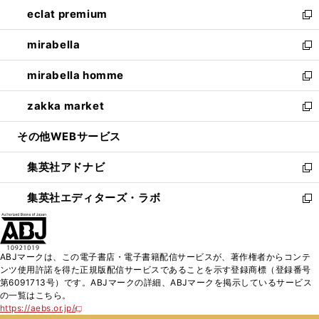
ン
ウ
し
eclat premium
く
で
ド
ィ
い
新
開
ウ
ン
ウ
し
mirabella
く
で
ド
ィ
い
新
開
ウ
ン
ウ
し
mirabella homme
く
で
ド
ィ
い
新
開
ウ
ン
ウ
し
zakka market
く
で
ド
ィ
い
新
開
ウ
ン
ウ
し
その他WEBサービス
く
で
ド
ィ
い
開
ウ
ン
ウ
集英社アドナビ
く
で
ド
ィ
新
開
ウ
ン
し
集英社エディターズ・ラボ
く
で
ド
い
新
開
ウ
ウ
し
く
で
ィ
い
開
ン
ウ
ABJマークは、この電子書店・電子書籍配信サービスが、著作権者からコンテ
く
ド
ィ
ンツ使用許諾を得た正規版配信サービスであることを示す登録商標（登録番号
ウ
ン
第6091713号）です。ABJマークの詳細、ABJマークを掲示しているサービス
で
ド
の一覧はこちら。
開
ウ
https://aebs.or.jp/
新