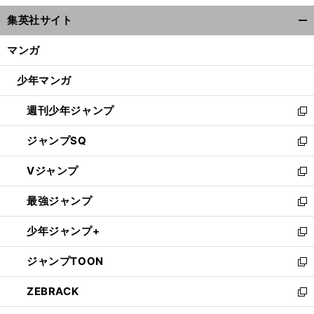
ウ
集英社サイト
ィ
開
ン
く/
マンガ
ド
閉
ウ
じ
少年マンガ
で
る
開
週刊少年ジャンプ
く
新
し
ジャンプSQ
い
新
ウ
し
Vジャンプ
ィ
い
新
ン
ウ
し
最強ジャンプ
ド
ィ
い
新
ウ
ン
ウ
し
少年ジャンプ+
で
ド
ィ
い
新
開
ウ
ン
ウ
し
ジャンプTOON
く
で
ド
ィ
い
新
開
ウ
ン
ウ
し
ZEBRACK
く
で
ド
ィ
い
新
開
ウ
ン
ウ
し