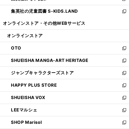
新
開
ウ
ン
し
集英社の児童図書 S-KIDS.LAND
く
で
ド
い
新
開
ウ
ウ
し
オンラインストア・
その他WEBサービス
く
で
ィ
い
開
ン
ウ
オンラインストア
く
ド
ィ
ウ
ン
OTO
で
ド
新
開
ウ
し
SHUEISHA MANGA-ART HERITAGE
く
で
い
新
開
ウ
し
ジャンプキャラクターズストア
く
ィ
い
新
ン
ウ
し
HAPPY PLUS STORE
ド
ィ
い
新
ウ
ン
ウ
し
SHUEISHA VOX
で
ド
ィ
い
新
開
ウ
ン
ウ
し
LEEマルシェ
く
で
ド
ィ
い
新
開
ウ
ン
ウ
し
SHOP Marisol
く
で
ド
ィ
い
新
開
ウ