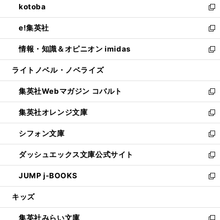
kotoba
く
で
ド
ィ
い
新
開
ウ
ン
ウ
し
e!集英社
く
で
ド
ィ
い
新
開
ウ
ン
ウ
し
情報・知識＆オピニオン imidas
く
で
ド
ィ
い
新
開
ウ
ン
ウ
し
ライトノベル・ノベライズ
く
で
ド
ィ
い
開
ウ
ン
ウ
集英社Webマガジン コバルト
く
で
ド
ィ
新
開
ウ
ン
し
集英社オレンジ文庫
く
で
ド
い
新
開
ウ
ウ
し
シフォン文庫
く
で
ィ
い
新
開
ン
ウ
し
ダッシュエックス文庫公式サイト
く
ド
ィ
い
新
ウ
ン
ウ
し
JUMP j-BOOKS
で
ド
ィ
い
新
開
ウ
ン
ウ
し
キッズ
く
で
ド
ィ
い
開
ウ
ン
ウ
集英社みらい文庫
く
で
ド
ィ