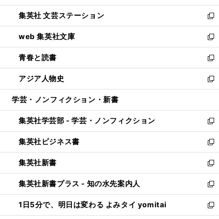
開
ウ
し
集英社 文芸ステーション
く
ィ
い
新
ン
ウ
し
web 集英社文庫
ド
ィ
い
新
ウ
ン
ウ
し
青春と読書
で
ド
ィ
い
新
開
ウ
ン
ウ
し
アジア人物史
く
で
ド
ィ
い
新
開
ウ
ン
ウ
し
学芸・ノンフィクション・新書
く
で
ド
ィ
い
開
ウ
ン
ウ
集英社学芸部 - 学芸・ノンフィクション
く
で
ド
ィ
新
開
ウ
ン
し
集英社ビジネス書
く
で
ド
い
新
開
ウ
ウ
し
集英社新書
く
で
ィ
い
新
開
ン
ウ
し
集英社新書プラス - 知の水先案内人
く
ド
ィ
い
新
ウ
ン
ウ
し
1日5分で、明日は変わる よみタイ yomitai
で
ド
ィ
い
新
開
ウ
ン
ウ
し