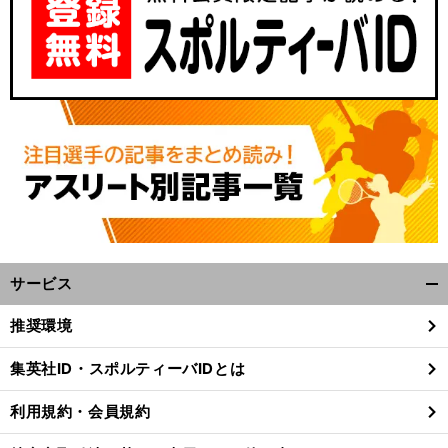
サービス
開
く/
推奨環境
閉
じ
集英社ID・スポルティーバIDとは
る
利用規約・会員規約