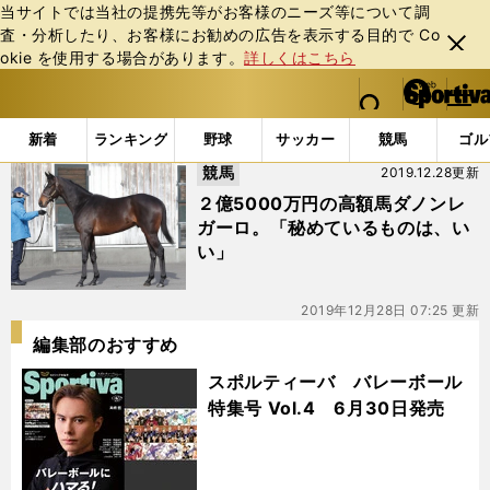
当サイトでは当社の提携先等がお客様のニーズ等について調
査・分析したり、お客様にお勧めの広告を表⽰する⽬的で Co
閉じ
okie を使⽤する場合があります。
詳しくはこちら
る
マイペ
web Sportiva (webスポルティーバ)
検索
メニュ
we
ー
「#ダノンレガーロ」の最新ニュース・ 情報
b
ジ
新着
ランキング
野球
サッカー
競馬
ゴル
ス
競馬
2019.12.28更新
ポ
ル
２億5000万円の高額馬ダノンレ
テ
ガーロ。「秘めているものは、い
ィ
い」
ー
バ
2019年12月28日 07:25 更新
編集部のおすすめ
スポルティーバ バレーボール
特集号 Vol.4 6月30日発売