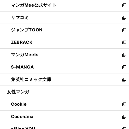
し
マンガMee公式サイト
く
ド
ィ
い
新
ウ
ン
ウ
し
リマコミ
で
ド
ィ
い
新
開
ウ
ン
ウ
し
ジャンプTOON
く
で
ド
ィ
い
新
開
ウ
ン
ウ
し
ZEBRACK
く
で
ド
ィ
い
新
開
ウ
ン
ウ
し
マンガMeets
く
で
ド
ィ
い
新
開
ウ
ン
ウ
し
S-MANGA
く
で
ド
ィ
い
新
開
ウ
ン
ウ
し
集英社コミック文庫
く
で
ド
ィ
い
新
開
ウ
ン
ウ
し
女性マンガ
く
で
ド
ィ
い
開
ウ
ン
ウ
Cookie
く
で
ド
ィ
新
開
ウ
ン
し
Cocohana
く
で
ド
い
新
開
ウ
ウ
し
office YOU
く