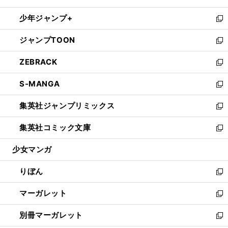
開
ウ
ン
ウ
し
少年ジャンプ+
く
で
ド
ィ
い
新
開
ウ
ン
ウ
し
ジャンプTOON
く
で
ド
ィ
い
新
開
ウ
ン
ウ
し
ZEBRACK
く
で
ド
ィ
い
新
開
ウ
ン
ウ
し
S-MANGA
く
で
ド
ィ
い
新
開
ウ
ン
ウ
し
集英社ジャンプリミックス
く
で
ド
ィ
い
新
開
ウ
ン
ウ
し
集英社コミック文庫
く
で
ド
ィ
い
新
開
ウ
ン
ウ
し
少女マンガ
く
で
ド
ィ
い
開
ウ
ン
ウ
りぼん
く
で
ド
ィ
新
開
ウ
ン
し
マーガレット
く
で
ド
い
新
開
ウ
ウ
し
別冊マーガレット
く
で
ィ
い
新
開
ン
ウ