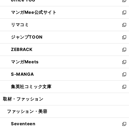
で
ィ
い
新
開
ン
ウ
し
マンガMee公式サイト
く
ド
ィ
い
新
ウ
ン
ウ
し
リマコミ
で
ド
ィ
い
新
開
ウ
ン
ウ
し
ジャンプTOON
く
で
ド
ィ
い
新
開
ウ
ン
ウ
し
ZEBRACK
く
で
ド
ィ
い
新
開
ウ
ン
ウ
し
マンガMeets
く
で
ド
ィ
い
新
開
ウ
ン
ウ
し
S-MANGA
く
で
ド
ィ
い
新
開
ウ
ン
ウ
し
集英社コミック文庫
く
で
ド
ィ
い
新
開
ウ
ン
ウ
し
取材・ファッション
く
で
ド
ィ
い
開
ウ
ン
ウ
ファッション・美容
く
で
ド
ィ
開
ウ
ン
Seventeen
く
で
ド
新