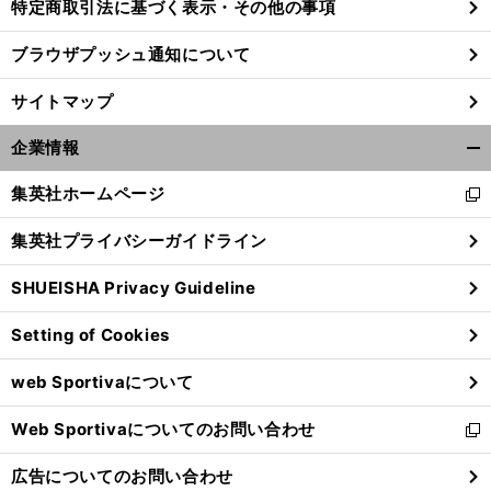
特定商取引法に基づく表示・その他の事項
ブラウザプッシュ通知について
サイトマップ
企業情報
開
く/
集英社ホームページ
新
閉
し
じ
集英社プライバシーガイドライン
い
る
ウ
SHUEISHA Privacy Guideline
ィ
ン
Setting of Cookies
ド
ウ
web Sportivaについて
で
開
Web Sportivaについてのお問い合わせ
く
新
し
広告についてのお問い合わせ
い