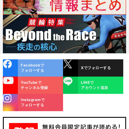
cebo
X
Facebookで
Xでフォローする
ok
フォローする
uTube
LINE
YouTubeで
LINEで
チャンネル登録
アカウント追加
stagra
Instagramで
m
フォローする