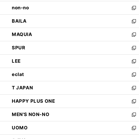
開
ウ
し
non-no
く
で
い
新
開
ウ
し
BAILA
く
ィ
い
新
ン
ウ
し
MAQUIA
ド
ィ
い
新
ウ
ン
ウ
し
SPUR
で
ド
ィ
い
新
開
ウ
ン
ウ
し
LEE
く
で
ド
ィ
い
新
開
ウ
ン
ウ
し
eclat
く
で
ド
ィ
い
新
開
ウ
ン
ウ
し
T JAPAN
く
で
ド
ィ
い
新
開
ウ
ン
ウ
し
HAPPY PLUS ONE
く
で
ド
ィ
い
新
開
ウ
ン
ウ
し
MEN'S NON-NO
く
で
ド
ィ
い
新
開
ウ
ン
ウ
し
UOMO
く
で
ド
ィ
い
新
開
ウ
ン
ウ
し